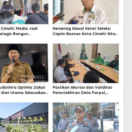
 Cimahi: Media Jadi
Kemenag Kawal Ketat Seleksi
rategis Bangun
Capim Baznas Kota Cimahi: Kita
aan Publik
Ingin Komisioner Baznas
Berintegritas
udisthira Optimis Zakat
Pastikan Akurasi dan Validitas
i Alat Utama Selesaikan
Pemutakhiran Data Parpol,
Sosial Kota Cimahi
Bawaslu Kota Cimahi Lakukan
Pengawasan