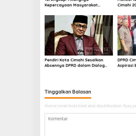
Kepercayaan Masyarakat
Cimahi 2
Latarbelakangi Rencana
Hanya Be
Rebranding RSUD Cibabat
Parpol
Pendiri Kota Cimahi Sesalkan
DPRD Cim
Absennya DPRD dalam Dialog
Aspirasi
Pembahasan Rebranding RSUD
Penghasi
Cibabat
Tinggalkan Balasan
Alamat email Anda tidak akan dipublikasikan.
Ruas ya