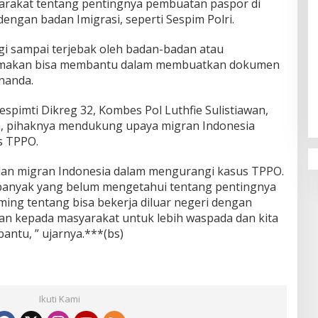
akat tentang pentingnya pembuatan paspor di
dengan badan Imigrasi, seperti Sespim Polri.
gi sampai terjebak oleh badan-badan atau
makan bisa membantu dalam membuatkan dokumen
Penguatan Pendidikan Agama dan
nanda.
Karakter Sekolah Nur Al Rahman
Bikin Sekolah di Malaysia Tertarik
espimti Dikreg 32, Kombes Pol Luthfie Sulistiawan,
Mempelajarinya
kan, pihaknya mendukung upaya migran Indonesia
s TPPO.
an migran Indonesia dalam mengurangi kasus TPPO.
banyak yang belum mengetahui tentang pentingnya
ming tentang bisa bekerja diluar negeri dengan
kan kepada masyarakat untuk lebih waspada dan kita
antu, ” ujarnya.***(bs)
Ikuti Kami