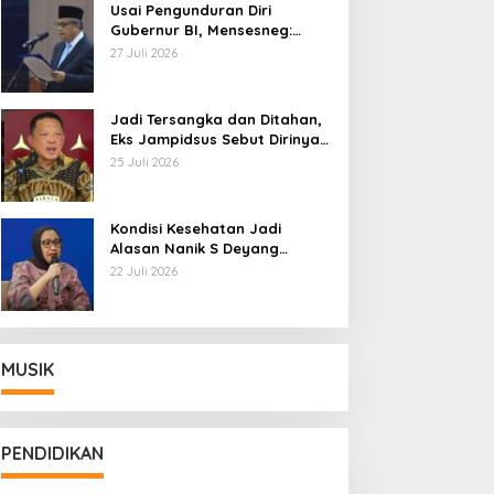
Usai Pengunduran Diri
Gubernur BI, Mensesneg:
Segera Terbit Keppres
27 Juli 2026
Pemberhentian dengan
Hormat
Jadi Tersangka dan Ditahan,
Eks Jampidsus Sebut Dirinya
Korban Kriminalisasi
25 Juli 2026
Kondisi Kesehatan Jadi
Alasan Nanik S Deyang
Mundur dari BGN, Prabowo
22 Juli 2026
Tunjuk Wamentan Sudaryono
MUSIK
PENDIDIKAN