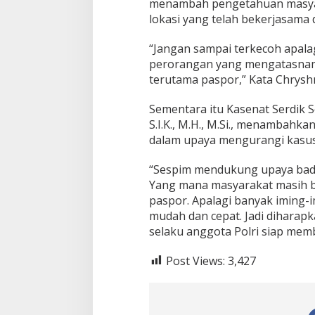
menambah pengetahuan masyar
lokasi yang telah bekerjasama 
“Jangan sampai terkecoh apala
perorangan yang mengatasna
terutama paspor,” Kata Chrysh
Sementara itu Kasenat Serdik S
S.I.K., M.H., M.Si., menambah
dalam upaya mengurangi kasu
“Sespim mendukung upaya bad
Yang mana masyarakat masih 
paspor. Apalagi banyak iming-i
mudah dan cepat. Jadi diharap
selaku anggota Polri siap memb
Post Views:
3,427