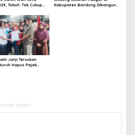
029, Tokoh: Tak Cukup
Kabupaten Bandung Dibangun
rmodal Legitimasi
Oktober 2026, Siap Tampung Dua
Ribu Siswa
ahi Janji Teruskan
 Buruh Hapus Pajak
lan ke Presiden dan DPR
ng wajib ditandai
*