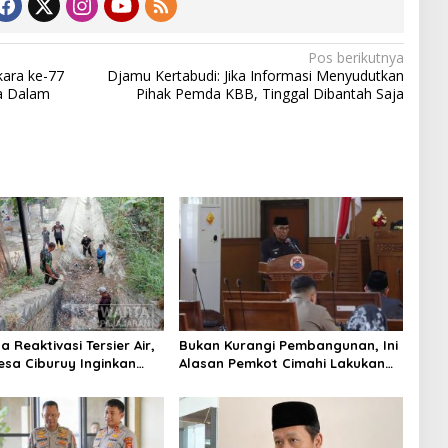
Pos berikutnya
kara ke-77
Djamu Kertabudi: Jika Informasi Menyudutkan
a Dalam
Pihak Pemda KBB, Tinggal Dibantah Saja
 Reaktivasi Tersier Air,
Bukan Kurangi Pembangunan, Ini
sa Ciburuy Inginkan
Alasan Pemkot Cimahi Lakukan
ternatif di Padalarang
Pengurangan Belanja Daerah