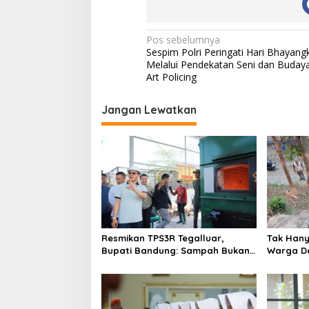
N
Pos sebelumnya
Sespim Polri Peringati Hari Bhayang
a
Melalui Pendekatan Seni dan Buday
v
Art Policing
i
Jangan Lewatkan
g
a
s
i
p
o
s
Resmikan TPS3R Tegalluar,
Tak Hanya
Bupati Bandung: Sampah Bukan
Warga De
Hanya Urusan Pemerintah
Jalan Al