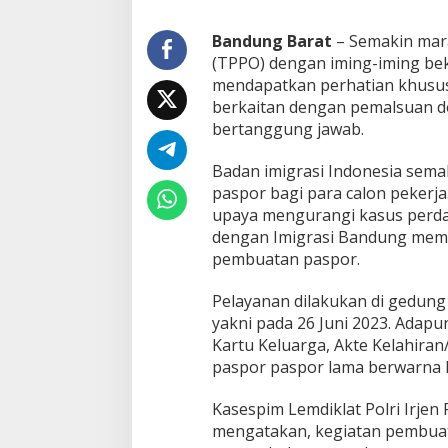
m
b
Bandung Barat
– Semakin mar
u
(TPPO) dengan iming-iming bek
a
mendapatkan perhatian khusus 
t
berkaitan dengan pemalsuan do
P
a
bertanggung jawab.
s
p
Badan imigrasi Indonesia sem
o
paspor bagi para calon peker
r
upaya mengurangi kasus perda
dengan Imigrasi Bandung mem
pembuatan paspor.
Pelayanan dilakukan di gedung 
yakni pada 26 Juni 2023. Adapu
Kartu Keluarga, Akte Kelahiran
paspor paspor lama berwarna h
Kasespim Lemdiklat Polri Irjen 
mengatakan, kegiatan pembuat