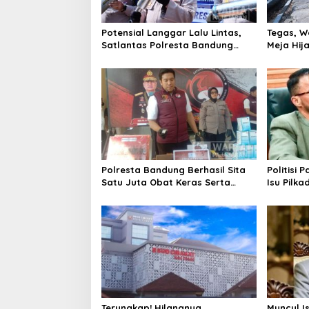
Potensial Langgar Lalu Lintas,
Tegas, W
Satlantas Polresta Bandung
Meja Hij
Tindak Ribuan Motor Berknalpot
di Jalan 
Brong
Polresta Bandung Berhasil Sita
Politisi 
Satu Juta Obat Keras Serta
Isu Pilka
Ungkap Ratusan Kasus Narkoba
Terlalu Di
Terungkap! Hilangnya
Muncul I