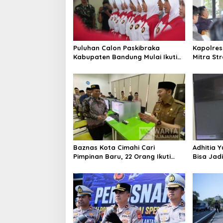
Puluhan Calon Paskibraka
Kapolres
Kabupaten Bandung Mulai Ikuti
Mitra St
Pemusatan Latihan
Kepercay
Baznas Kota Cimahi Cari
Adhitia Y
Pimpinan Baru, 22 Orang Ikuti
Bisa Jad
Seleksi
Masalah 