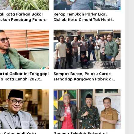
ali Kota Farhan Bakal
Kerap Temukan Parkir Liar,
aukan Penebang Pohon
Dishub Kota Cimahi Tak Henti
Riau
Lakukan Edukasi dan Pembinaan
Partai Golkar Ini Tanggapi
Sempat Buron, Pelaku Curas
da Kota Cimahi 2029:
Terhadap Karyawan Pabrik di
ni
Majalaya Berhasil Ditangkap
Polisi
su Calon Wali Kota
Gedung Sekolah Rakyat di