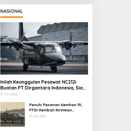
NASIONAL
Inilah Keunggulan Pesawat NC212i
Buatan PT Dirgantara Indonesia, Siap
Dukung Berbagai Operasi TNI
31 Juli 2026
Penuhi Pesanan Kemhan RI,
PTDI Kembali Kirimkan
Pesawat NC212i ke Pangkalan
31 Juli 2026
TNI AU