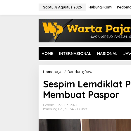
L
e
Sabtu, 8 Agustus 2026
Hubungi Kami
Pedoma
w
a
t
i
k
e
k
o
HOME
INTERNASIONAL
NASIONAL
JA
n
t
e
n
Homepage
/
Bandung Raya
S
e
Sespim Lemdiklat Po
s
p
Membuat Paspor
i
m
L
Redaksi
27 Juni 2023
e
Bandung Raya
3427 Dilihat
m
d
i
k