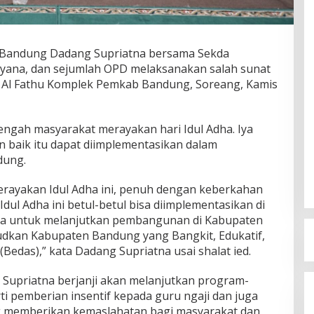
 Bandung Dadang Supriatna bersama Sekda
ana, dan sejumlah OPD melaksanakan salah sunat
jid Al Fathu Komplek Pemkab Bandung, Soreang, Kamis
engah masyarakat merayakan hari Idul Adha. Iya
 baik itu dapat diimplementasikan dalam
dung.
erayakan Idul Adha ini, penuh dengan keberkahan
l Adha ini betul-betul bisa diimplementasikan di
ama untuk melanjutkan pembangunan di Kabupaten
kan Kabupaten Bandung yang Bangkit, Edukatif,
Bedas),” kata Dadang Supriatna usai shalat ied.
Supriatna berjanji akan melanjutkan program-
i pemberian insentif kepada guru ngaji dan juga
g memberikan kemaslahatan bagi masyarakat dan