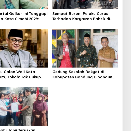
Partai Golkar Ini Tanggapi
Sempat Buron, Pelaku Curas
da Kota Cimahi 2029:
Terhadap Karyawan Pabrik di
ni
Majalaya Berhasil Ditangkap
Polisi
su Calon Wali Kota
Gedung Sekolah Rakyat di
029, Tokoh: Tak Cukup
Kabupaten Bandung Dibangun
rmodal Legitimasi
Oktober 2026, Siap Tampung Dua
Ribu Siswa
ahi Janji Teruskan