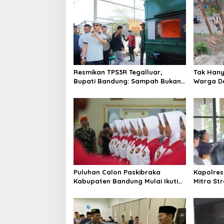
a
s
i
p
o
s
Resmikan TPS3R Tegalluar,
Tak Hanya
Bupati Bandung: Sampah Bukan
Warga De
Hanya Urusan Pemerintah
Jalan Al
Puluhan Calon Paskibraka
Kapolres
Kabupaten Bandung Mulai Ikuti
Mitra St
Pemusatan Latihan
Kepercay