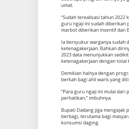
umat.
g
u
n
“Sudah terealisasi tahun 2022 k
a
guru ngaji ini sudah diberikan p
n
marbot diberikan insentif dan
K
a
b
Ia bersyukur warganya sudah 
u
ketenagakerjaan. Bahkan dirin
p
2023 data menunjukkan sedikit
a
ketenagakerjaan dengan total k
t
e
n
Demikian halnya dengan progra
B
berkah bagi ahli waris yang dit
a
n
“Para guru ngaji ini mulai dar
d
perhatikan,” imbuhnya.
u
n
g
Bupati Dadang jiga mengajak 
berbagi, terutama bagi masya
konsumsi daging.