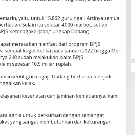
emarin, yaitu untuk 15.862 guru ngaji. Artinya semua
erhatian. Selain itu sekitar 4.000 marbot, setiap
 BPJS Ketenagakerjaan,” ungkap Dadang.
Penguatan Pendidikan Agama dan
Karakter Sekolah Nur Al Rahman
dapat merasakan manfaat dari program BPJS
Bikin Sekolah di Malaysia Tertarik
ya sempat kaget ketika pada Januari 2022 hingga Mei
Mempelajarinya
nya 248 sudah melakukan klaim BPJS
laim sebesar 10,5 miliar rupiah.
m insentif guru ngaji, Dadang berharap menjadi
inggalkan kelak.
i pelayanan kesehatan dan jaminan kematiannya, kami
para agnia untuk berkurban dengan semangat
rakat yang sangat membutuhkan dan kekurangan