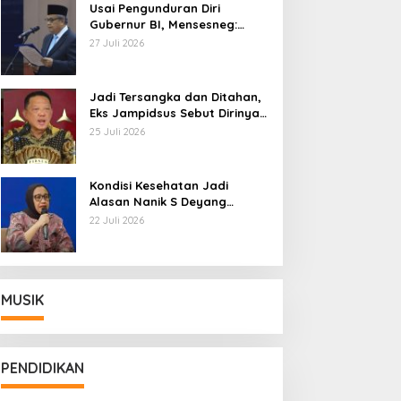
Usai Pengunduran Diri
Gubernur BI, Mensesneg:
Segera Terbit Keppres
27 Juli 2026
Pemberhentian dengan
Hormat
Jadi Tersangka dan Ditahan,
Eks Jampidsus Sebut Dirinya
Korban Kriminalisasi
25 Juli 2026
Kondisi Kesehatan Jadi
Alasan Nanik S Deyang
Mundur dari BGN, Prabowo
22 Juli 2026
Tunjuk Wamentan Sudaryono
MUSIK
PENDIDIKAN