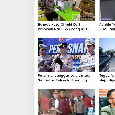
Baznas Kota Cimahi Cari
Adhitia Y
Pimpinan Baru, 22 Orang Ikuti
Bisa Jad
Seleksi
Masalah 
Potensial Langgar Lalu Lintas,
Tegas, W
Satlantas Polresta Bandung
Meja Hij
Tindak Ribuan Motor Berknalpot
di Jalan 
Brong