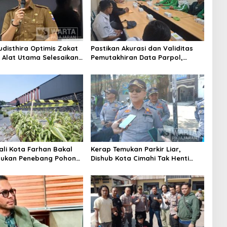
udisthira Optimis Zakat
Pastikan Akurasi dan Validitas
i Alat Utama Selesaikan
Pemutakhiran Data Parpol,
Sosial Kota Cimahi
Bawaslu Kota Cimahi Lakukan
Pengawasan
ali Kota Farhan Bakal
Kerap Temukan Parkir Liar,
aukan Penebang Pohon
Dishub Kota Cimahi Tak Henti
Riau
Lakukan Edukasi dan Pembinaan