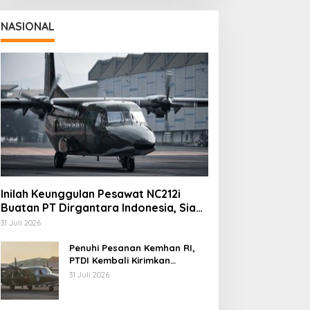
NASIONAL
Inilah Keunggulan Pesawat NC212i
Buatan PT Dirgantara Indonesia, Siap
Dukung Berbagai Operasi TNI
31 Juli 2026
Penuhi Pesanan Kemhan RI,
PTDI Kembali Kirimkan
Pesawat NC212i ke Pangkalan
31 Juli 2026
TNI AU