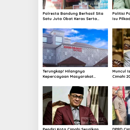
Polresta Bandung Berhasil Sita
Politisi 
Satu Juta Obat Keras Serta
Isu Pilka
Ungkap Ratusan Kasus Narkoba
Terlalu Di
Terungkap! Hilangnya
Muncul I
Kepercayaan Masyarakat
Cimahi 2
Latarbelakangi Rencana
Hanya Be
Rebranding RSUD Cibabat
Parpol
Pendiri Kota Cimahi Sesalkan
DPRD Cim