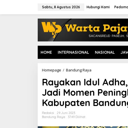
L
e
Sabtu, 8 Agustus 2026
Hubungi Kami
Pedoma
w
a
t
i
k
e
k
o
HOME
INTERNASIONAL
NASIONAL
JA
n
t
e
n
Homepage
/
Bandung Raya
R
a
Rayakan Idul Adha
y
a
Jadi Momen Penin
k
a
Kabupaten Bandun
n
I
d
Redaksi
29 Juni 2023
u
Bandung Raya
3749 Dilihat
l
A