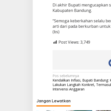
Di akhir Bupati mengucapkan 
Kabupaten Bandung.
“Semoga keberkahan selalu ber
arti dari pada berkurban untu
(bs)
Post Views:
3,749
N
Pos sebelumnya
Kendalikan Inflasi, Bupati Bandung:
a
Lakukan Langkah Konkret, Termasu
v
Intervensi Anggaran
i
Jangan Lewatkan
g