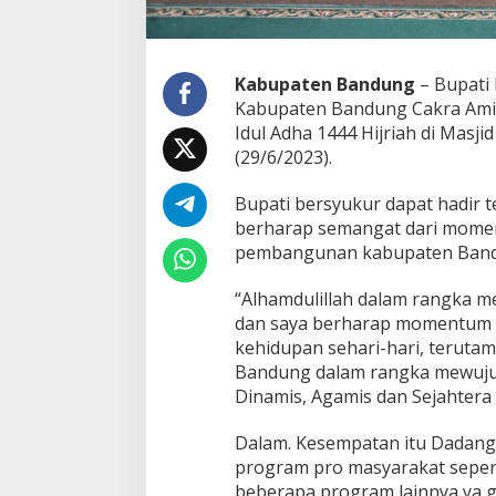
a
d
i
M
Kabupaten Bandung
– Bupati
o
Kabupaten Bandung Cakra Amiy
m
Idul Adha 1444 Hijriah di Mas
e
(29/6/2023).
n
P
e
Bupati bersyukur dapat hadir t
n
berharap semangat dari momen
i
pembangunan kabupaten Ban
n
g
k
“Alhamdulillah dalam rangka m
a
dan saya berharap momentum Idu
t
kehidupan sehari-hari, terut
a
Bandung dalam rangka mewujud
n
Dinamis, Agamis dan Sejahtera (
P
e
m
Dalam. Kesempatan itu Dadang 
b
program pro masyarakat sepert
a
beberapa program lainnya ya 
n