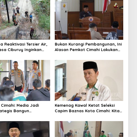
 Reaktivasi Tersier Air,
Bukan Kurangi Pembangunan, Ini
sa Ciburuy Inginkan
Alasan Pemkot Cimahi Lakukan
ternatif di Padalarang
Pengurangan Belanja Daerah
 Cimahi: Media Jadi
Kemenag Kawal Ketat Seleksi
rategis Bangun
Capim Baznas Kota Cimahi: Kita
aan Publik
Ingin Komisioner Baznas
Berintegritas