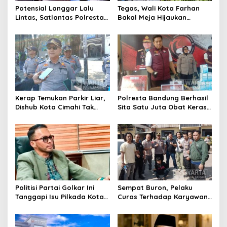
Potensial Langgar Lalu
Tegas, Wali Kota Farhan
Lintas, Satlantas Polresta
Bakal Meja Hijaukan
Bandung Tindak Ribuan
Penebang Pohon di Jalan
Motor Berknalpot Brong
Riau
Kerap Temukan Parkir Liar,
Polresta Bandung Berhasil
Dishub Kota Cimahi Tak
Sita Satu Juta Obat Keras
Henti Lakukan Edukasi dan
Serta Ungkap Ratusan
Pembinaan
Kasus Narkoba
Politisi Partai Golkar Ini
Sempat Buron, Pelaku
Tanggapi Isu Pilkada Kota
Curas Terhadap Karyawan
Cimahi 2029: Terlalu Dini
Pabrik di Majalaya Berhasil
Ditangkap Polisi