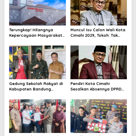
Terungkap! Hilangnya
Muncul Isu Calon Wali Kota
Kepercayaan Masyarakat
Cimahi 2029, Tokoh: Tak
Latarbelakangi Rencana
Cukup Hanya Bermodal
Rebranding RSUD Cibabat
Legitimasi Parpol
Gedung Sekolah Rakyat di
Pendiri Kota Cimahi
Kabupaten Bandung
Sesalkan Absennya DPRD
Dibangun Oktober 2026,
dalam Dialog Pembahasan
Siap Tampung Dua Ribu
Rebranding RSUD Cibabat
Siswa