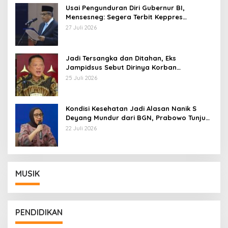
Usai Pengunduran Diri Gubernur BI,
Mensesneg: Segera Terbit Keppres
Pemberhentian dengan Hormat
27 Juli 2026
Jadi Tersangka dan Ditahan, Eks
Jampidsus Sebut Dirinya Korban
Kriminalisasi
25 Juli 2026
Kondisi Kesehatan Jadi Alasan Nanik S
Deyang Mundur dari BGN, Prabowo Tunjuk
Wamentan Sudaryono
22 Juli 2026
MUSIK
PENDIDIKAN