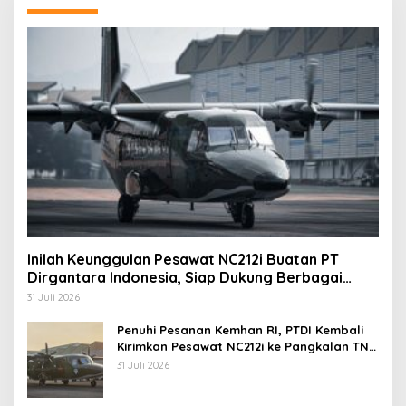
Inilah Keunggulan Pesawat NC212i Buatan PT
Dirgantara Indonesia, Siap Dukung Berbagai
Operasi TNI
31 Juli 2026
Penuhi Pesanan Kemhan RI, PTDI Kembali
Kirimkan Pesawat NC212i ke Pangkalan TNI
AU
31 Juli 2026