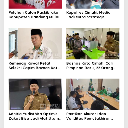
Puluhan Calon Paskibraka
Kapolres Cimahi: Media
Kabupaten Bandung Mulai
Jadi Mitra Strategis
Ikuti Pemusatan Latihan
Bangun Kepercayaan
Publik
Kemenag Kawal Ketat
Baznas Kota Cimahi Cari
Seleksi Capim Baznas Kota
Pimpinan Baru, 22 Orang
Cimahi: Kita Ingin
Ikuti Seleksi
Komisioner Baznas
Berintegritas
Adhitia Yudisthira Optimis
Pastikan Akurasi dan
Zakat Bisa Jadi Alat Utama
Validitas Pemutakhiran
Selesaikan Masalah Sosial
Data Parpol, Bawaslu Kota
Kota Cimahi
Cimahi Lakukan