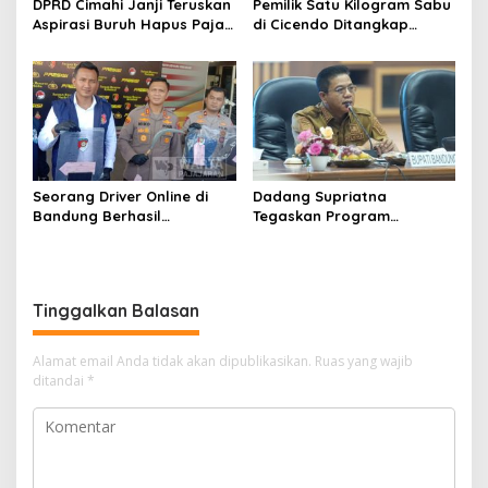
DPRD Cimahi Janji Teruskan
Pemilik Satu Kilogram Sabu
Aspirasi Buruh Hapus Pajak
di Cicendo Ditangkap
Penghasilan ke Presiden
Satnarkoba Polres Cimahi
dan DPR
Seorang Driver Online di
Dadang Supriatna
Bandung Berhasil
Tegaskan Program
Selamatkan Diri dari Upaya
Prioritas Tak Tersentuh
Pelaku Pencurian
Efisiensi Anggaran
Tinggalkan Balasan
Alamat email Anda tidak akan dipublikasikan.
Ruas yang wajib
ditandai
*