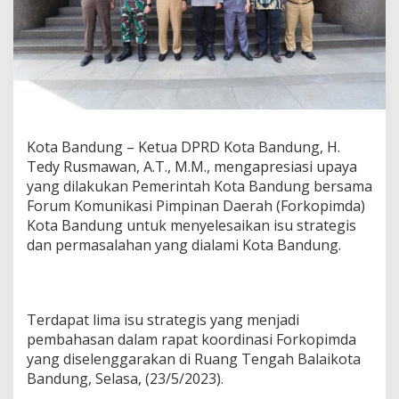
p
i
m
d
a
d
a
n
P
Kota Bandung – Ketua DPRD Kota Bandung, H.
u
Tedy Rusmawan, A.T., M.M., mengapresiasi upaya
b
l
yang dilakukan Pemerintah Kota Bandung bersama
i
Forum Komunikasi Pimpinan Daerah (Forkopimda)
k
Kota Bandung untuk menyelesaikan isu strategis
M
dan permasalahan yang dialami Kota Bandung.
a
k
i
n
S
Terdapat lima isu strategis yang menjadi
o
pembahasan dalam rapat koordinasi Forkopimda
l
yang diselenggarakan di Ruang Tengah Balaikota
i
d
Bandung, Selasa, (23/5/2023).
T