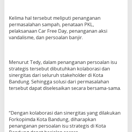
a
n
g
Kelima hal tersebut meliputi penanganan
a
permasalahan sampah, penataan PKL,
n
i
pelaksanaan Car Free Day, penanganan aksi
M
vandalisme, dan persoalan banjir.
a
s
a
l
a
Menurut Tedy, dalam penanganan persoalan isu
h
strategis tersebut dibutuhkan kolaborasi dan
K
sinergitas dari seluruh stakeholder di Kota
o
Bandung. Sehingga solusi dari permasalahan
t
tersebut dapat diselesaikan secara bersama-sama.
a
B
a
n
d
“Dengan kolaborasi dan sinergitas yang dilakukan
u
Forkopimda Kota Bandung, diharapkan
n
g
penanganan persoalan isu strategis di Kota