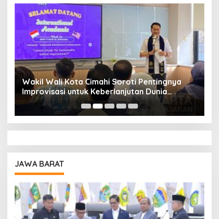
Wakil Wali Kota Cimahi Soroti Pentingnya
Y
Improvisasi untuk Keberlanjutan Dunia
S
Pendidikan
A
JAWA BARAT