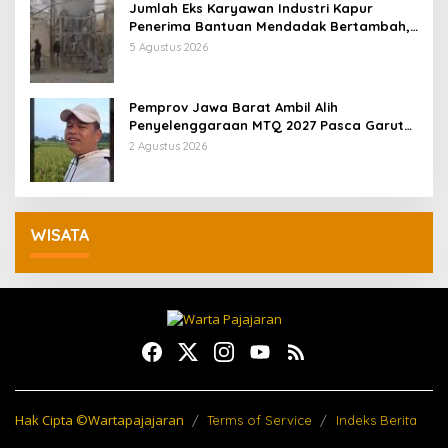
Jumlah Eks Karyawan Industri Kapur
Penerima Bantuan Mendadak Bertambah,
KDM: Kita Identifikasi
5 Agustus 2026
Pemprov Jawa Barat Ambil Alih
Penyelenggaraan MTQ 2027 Pasca Garut
Mundur Jadi Tuan Rumah
2 Agustus 2026
WISATA
Hak Cipta ©Wartapajajaran
Terms of Service
Indeks Berita