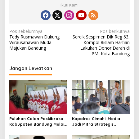
Ikuti Kami
N
Pos sebelumnya
Pos berikutnya
Tedy Rusmawan Dukung
Serdik Sespimen Dik Reg 63,
a
Wirausahawan Muda
Kompol Rislam Harfian
v
Majukan Bandung
Lakukan Donor Darah di
PMI Kota Bandung
i
g
Jangan Lewatkan
a
s
i
p
o
s
Puluhan Calon Paskibraka
Kapolres Cimahi: Media
Kabupaten Bandung Mulai
Jadi Mitra Strategis
Ikuti Pemusatan Latihan
Bangun Kepercayaan
Publik