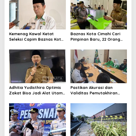
Kemenag Kawal Ketat
Baznas Kota Cimahi Cari
Seleksi Capim Baznas Kota
Pimpinan Baru, 22 Orang
Cimahi: Kita Ingin
Ikuti Seleksi
Komisioner Baznas
Berintegritas
Adhitia Yudisthira Optimis
Pastikan Akurasi dan
Zakat Bisa Jadi Alat Utama
Validitas Pemutakhiran
Selesaikan Masalah Sosial
Data Parpol, Bawaslu Kota
Kota Cimahi
Cimahi Lakukan
Pengawasan