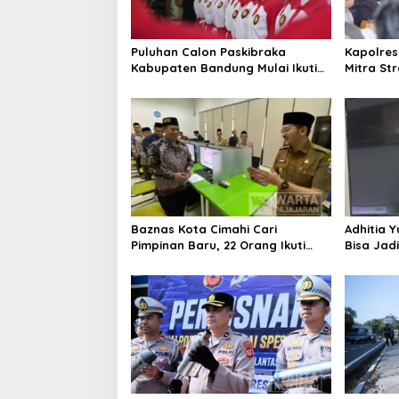
Puluhan Calon Paskibraka
Kapolres
Kabupaten Bandung Mulai Ikuti
Mitra St
Pemusatan Latihan
Kepercay
Baznas Kota Cimahi Cari
Adhitia Y
Pimpinan Baru, 22 Orang Ikuti
Bisa Jad
Seleksi
Masalah 