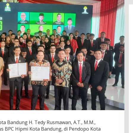
ta Bandung H. Tedy Rusmawan, A.T., M.M.,
us BPC Hipmi Kota Bandung, di Pendopo Kota