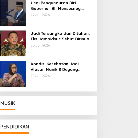
Usai Pengunduran Diri
Gubernur BI, Mensesneg:
Segera Terbit Keppres
27 Juli 2026
Pemberhentian dengan
Hormat
Jadi Tersangka dan Ditahan,
Eks Jampidsus Sebut Dirinya
Korban Kriminalisasi
25 Juli 2026
Kondisi Kesehatan Jadi
Alasan Nanik S Deyang
Mundur dari BGN, Prabowo
22 Juli 2026
Tunjuk Wamentan Sudaryono
MUSIK
PENDIDIKAN