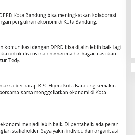
 DPRD Kota Bandung bisa meningkatkan kolaborasi
gan perguliran ekonomi di Kota Bandung.
Penguatan Pendidikan Agama dan
Karakter Sekolah Nur Al Rahman
Bikin Sekolah di Malaysia Tertarik
 komunikasi dengan DPRD bisa dijalin lebih baik lagi
Mempelajarinya
buka untuk diskusi dan menerima berbagai masukan
tur Tedy.
umarna berharap BPC Hipmi Kota Bandung semakin
i bersama-sama menggeliatkan ekonomi di Kota
konomi menjadi lebih baik. Di pentahelix ada peran
gian stakeholder. Saya yakin individu dan organisasi