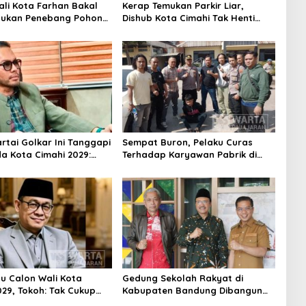
ali Kota Farhan Bakal
Kerap Temukan Parkir Liar,
aukan Penebang Pohon
Dishub Kota Cimahi Tak Henti
Riau
Lakukan Edukasi dan Pembinaan
Partai Golkar Ini Tanggapi
Sempat Buron, Pelaku Curas
da Kota Cimahi 2029:
Terhadap Karyawan Pabrik di
ni
Majalaya Berhasil Ditangkap
Polisi
su Calon Wali Kota
Gedung Sekolah Rakyat di
029, Tokoh: Tak Cukup
Kabupaten Bandung Dibangun
rmodal Legitimasi
Oktober 2026, Siap Tampung Dua