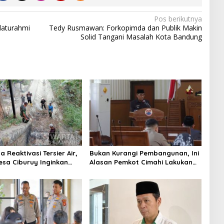
Pos berikutnya
laturahmi
Tedy Rusmawan: Forkopimda dan Publik Makin
Solid Tangani Masalah Kota Bandung
 Reaktivasi Tersier Air,
Bukan Kurangi Pembangunan, Ini
sa Ciburuy Inginkan
Alasan Pemkot Cimahi Lakukan
ternatif di Padalarang
Pengurangan Belanja Daerah