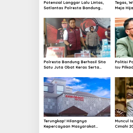
Potensial Langgar Lalu Lintas,
Tegas, W
Satlantas Polresta Bandung
Meja Hij
Tindak Ribuan Motor Berknalpot
di Jalan 
Brong
Polresta Bandung Berhasil Sita
Politisi 
Satu Juta Obat Keras Serta
Isu Pilka
Ungkap Ratusan Kasus Narkoba
Terlalu Di
Terungkap! Hilangnya
Muncul I
Kepercayaan Masyarakat
Cimahi 2
Latarbelakangi Rencana
Hanya Be