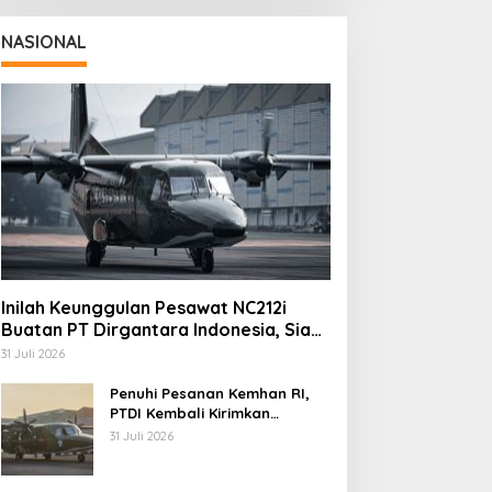
NASIONAL
Inilah Keunggulan Pesawat NC212i
Buatan PT Dirgantara Indonesia, Siap
Dukung Berbagai Operasi TNI
31 Juli 2026
Penuhi Pesanan Kemhan RI,
PTDI Kembali Kirimkan
Pesawat NC212i ke Pangkalan
31 Juli 2026
TNI AU