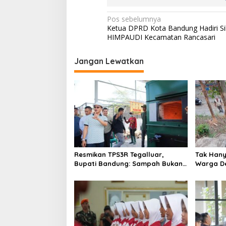
N
Pos sebelumnya
Ketua DPRD Kota Bandung Hadiri Si
a
HIMPAUDI Kecamatan Rancasari
v
i
Jangan Lewatkan
g
a
s
i
p
o
Resmikan TPS3R Tegalluar,
Tak Hanya
s
Bupati Bandung: Sampah Bukan
Warga De
Hanya Urusan Pemerintah
Jalan Al