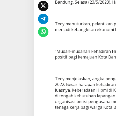
Bandung, Selasa (23/5/2023). H
u
k
a
n
B
Tedy menuturkan, pelantikan p
a
menjadi kebangkitan ekonomi 
n
d
u
n
g
“Mudah-mudahan kehadiran Hi
positif bagi kemajuan Kota Ban
Tedy menjelaskan, angka penga
2022. Besar harapan kehadira
luasnya. Keberadaan Hipmi di K
di tengah kebutuhan lapangan
organisasi berisi pengusaha m
tenaga kerja bagi warga Kota 