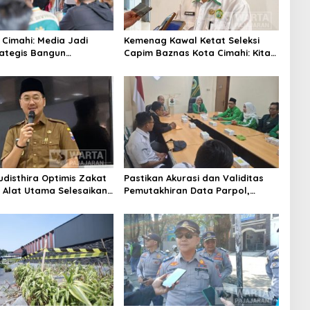
 Cimahi: Media Jadi
Kemenag Kawal Ketat Seleksi
rategis Bangun
Capim Baznas Kota Cimahi: Kita
aan Publik
Ingin Komisioner Baznas
Berintegritas
udisthira Optimis Zakat
Pastikan Akurasi dan Validitas
i Alat Utama Selesaikan
Pemutakhiran Data Parpol,
Sosial Kota Cimahi
Bawaslu Kota Cimahi Lakukan
Pengawasan