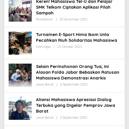
Keren! Mahasiswa Tel-U dan Pelajar
R
SMK Telkom Ciptakan Aplikasi Pilah
E
D
Sampah
A
K
Pendidikan
|
23 November 2025
O
S
L
I
E
H
Turnamen E-Sport Hima Ikom Unla
R
Pecahkan Riuh Solidaritas Mahasiswa
E
D
Olahraga
|
25 Oktober 2025
O
A
L
K
E
S
H
I
R
Selain Permohonan Orang Tua, Ini
E
D
Alasan Polda Jabar Bebaskan Ratusan
A
Mahasiswa Demonstrasi Anarkis
K
S
Jawa Barat
|
6 September 2025
O
I
L
E
H
Aliansi Mahasiswa Apresiasi Dialog
R
Terbuka yang Digelar Pemprov Jawa
E
D
Barat
A
K
Jawa Barat
|
3 September 2025
O
S
L
I
E