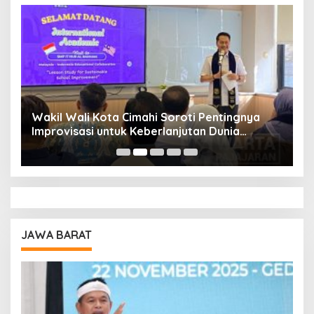
Wakil Wali Kota Cimahi Soroti Pentingnya
Y
Improvisasi untuk Keberlanjutan Dunia
S
Pendidikan
A
JAWA BARAT