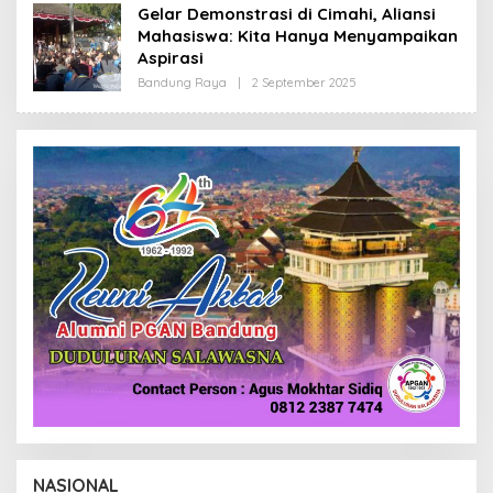
H
Gelar Demonstrasi di Cimahi, Aliansi
R
Mahasiswa: Kita Hanya Menyampaikan
E
D
Aspirasi
A
K
Bandung Raya
|
2 September 2025
O
S
L
I
E
H
R
E
D
A
K
S
I
NASIONAL