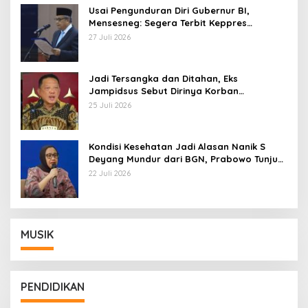
Usai Pengunduran Diri Gubernur BI,
Mensesneg: Segera Terbit Keppres
Pemberhentian dengan Hormat
27 Juli 2026
Jadi Tersangka dan Ditahan, Eks
Jampidsus Sebut Dirinya Korban
Kriminalisasi
25 Juli 2026
Kondisi Kesehatan Jadi Alasan Nanik S
Deyang Mundur dari BGN, Prabowo Tunjuk
Wamentan Sudaryono
22 Juli 2026
MUSIK
PENDIDIKAN