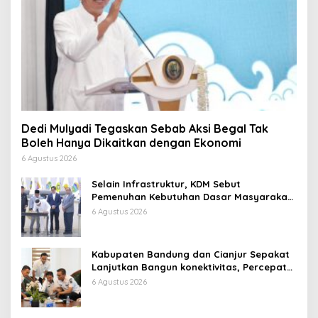
Dedi Mulyadi Tegaskan Sebab Aksi Begal Tak
Boleh Hanya Dikaitkan dengan Ekonomi
6 Agustus 2026
Selain Infrastruktur, KDM Sebut
Pemenuhan Kebutuhan Dasar Masyarakat
Jadi Fokus APBD Jabar 2027
6 Agustus 2026
Kabupaten Bandung dan Cianjur Sepakat
Lanjutkan Bangun konektivitas, Percepat
Pertumbuhan Ekonomi Daerah
6 Agustus 2026