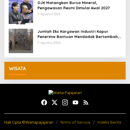
OJK Matangkan Bursa Mineral,
Pengawasan Resmi Dimulai Awal 2027
5 Agustus 2026
Jumlah Eks Karyawan Industri Kapur
Penerima Bantuan Mendadak Bertambah,
KDM: Kita Identifikasi
5 Agustus 2026
WISATA
Hak Cipta ©Wartapajajaran
Terms of Service
Indeks Berita