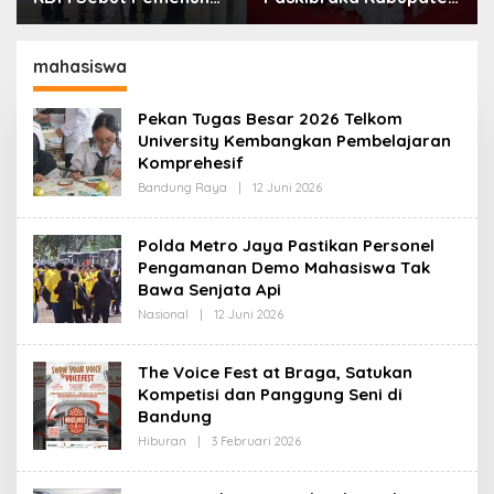
Kebutuhan Dasar
Bandung Mulai Ikuti
Masyarakat Jadi
Pemusatan Latihan
Fokus APBD Jabar
mahasiswa
2027
Pekan Tugas Besar 2026 Telkom
University Kembangkan Pembelajaran
Komprehesif
Bandung Raya
|
12 Juni 2026
O
L
E
H
Polda Metro Jaya Pastikan Personel
R
Pengamanan Demo Mahasiswa Tak
E
D
Bawa Senjata Api
A
K
Nasional
|
12 Juni 2026
O
S
L
I
E
H
The Voice Fest at Braga, Satukan
R
Kompetisi dan Panggung Seni di
E
D
Bandung
A
K
Hiburan
|
3 Februari 2026
O
S
L
I
E
H