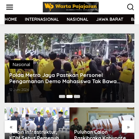
L
e
w
a
HOME
INTERNASIONAL
NASIONAL
JAWA BARAT
BA
t
i
k
e
k
o
n
t
Nasional
e
Polda Metro Jaya Pastikan Personel
n
Pengamanan Demo Mahasiswa Tak Bawa
Senjata Api
12 Juni 2026
«
»
Selain Infrastruktur,
Puluhan Calon
KDM Sebut Pemenuhan
Paskibraka Kabupaten