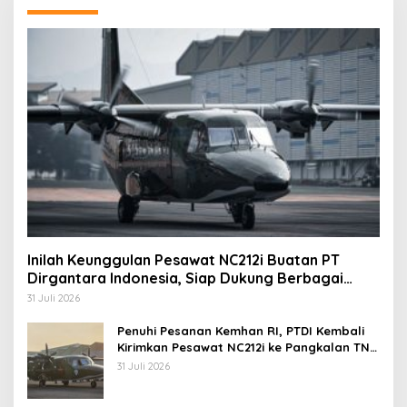
Inilah Keunggulan Pesawat NC212i Buatan PT
Dirgantara Indonesia, Siap Dukung Berbagai
Operasi TNI
31 Juli 2026
Penuhi Pesanan Kemhan RI, PTDI Kembali
Kirimkan Pesawat NC212i ke Pangkalan TNI
AU
31 Juli 2026