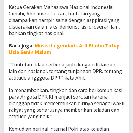
i
Ketua Gerakan Mahasiswa Nasional Indonesia
t
Cimahi, Ahib menuturkan, tuntutan yang
a
H
disampaikan hampir sama dengan asppirasi yang
a
disuarakan dalam aksi demonstrasi di daerah lain,
n
bahkan tingkat nasional.
y
a
Baca juga:
Musisi Legendaris Acil Bimbo Tutup
M
e
Usia Senin Malam
n
y
“Tuntutan tidak berbeda jauh dengan di daerah
a
lain dan nasional, tentang tunjangan DPR, tentang
m
attitude angggota DPR,” kata Ahib.
p
a
i
Ia menambahkan, tingkah dan cara berkomunikasi
k
para Angota DPR RI menjadi sorotan karena
a
dianggap tidak mencerminkan dirinya sebagai wakil
n
rakyat yang seharusnya memberikan teladan dan
A
s
attitude yang baik.”
p
i
Kemudian perihal internal Polri atas kejadian
r