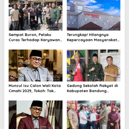
Sempat Buron, Pelaku
Terungkap! Hilangnya
Curas Terhadap Karyawan
Kepercayaan Masyarakat
Pabrik di Majalaya Berhasil
Latarbelakangi Rencana
Ditangkap Polisi
Rebranding RSUD Cibabat
Muncul Isu Calon Wali Kota
Gedung Sekolah Rakyat di
Cimahi 2029, Tokoh: Tak
Kabupaten Bandung
Cukup Hanya Bermodal
Dibangun Oktober 2026,
Legitimasi Parpol
Siap Tampung Dua Ribu
Siswa