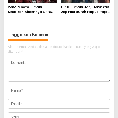
Pendiri Kota Cimahi
DPRD Cimahi Janji Teruskan
Sesalkan Absennya DPRD
Aspirasi Buruh Hapus Pajak
dalam Dialog Pembahasan
Penghasilan ke Presiden
Rebranding RSUD Cibabat
dan DPR
Tinggalkan Balasan
Alamat email Anda tidak akan dipublikasikan.
Ruas yang wajib
ditandai
*