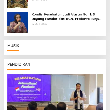
Kondisi Kesehatan Jadi Alasan Nanik S
Deyang Mundur dari BGN, Prabowo Tunjuk
Wamentan Sudaryono
22 Juli 2026
MUSIK
PENDIDIKAN