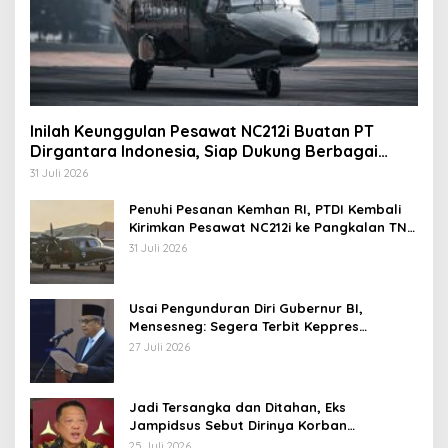
Inilah Keunggulan Pesawat NC212i Buatan PT
Dirgantara Indonesia, Siap Dukung Berbagai
Operasi TNI
31 Juli 2026
Penuhi Pesanan Kemhan RI, PTDI Kembali
Kirimkan Pesawat NC212i ke Pangkalan TNI
AU
31 Juli 2026
Usai Pengunduran Diri Gubernur BI,
Mensesneg: Segera Terbit Keppres
Pemberhentian dengan Hormat
27 Juli 2026
Jadi Tersangka dan Ditahan, Eks
Jampidsus Sebut Dirinya Korban
Kriminalisasi
25 Juli 2026