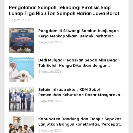
Pengolahan Sampah Teknologi Pirolisis Siap
Lahap Tiga Ribu Ton Sampah Harian Jawa Barat
7 Agustus 2026
Pangdam III Siliwangi Sambut Kunjungan
Kerja Menkopolkam: Bentuk Perhatian
Pemerintah
7 Agustus 2026
Dedi Mulyadi Tegaskan Sebab Aksi Begal
Tak Boleh Hanya Dikaitkan dengan
Ekonomi
6 Agustus 2026
Selain Infrastruktur, KDM Sebut
Pemenuhan Kebutuhan Dasar Masyarakat
Jadi Fokus APBD Jabar 2027
6 Agustus 2026
Kabupaten Bandung dan Cianjur Sepakat
Lanjutkan Bangun konektivitas, Percepat
Pertumbuhan Ekonomi Daerah
6 Agustus 2026