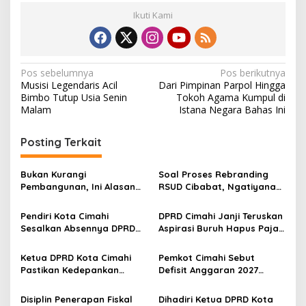
Ikuti Kami
N
Pos sebelumnya
Pos berikutnya
Musisi Legendaris Acil
Dari Pimpinan Parpol Hingga
a
Bimbo Tutup Usia Senin
Tokoh Agama Kumpul di
v
Malam
Istana Negara Bahas Ini
i
Posting Terkait
g
a
Bukan Kurangi
Soal Proses Rebranding
s
Pembangunan, Ini Alasan
RSUD Cibabat, Ngatiyana
Pemkot Cimahi Lakukan
Sebut Masih Panjang dan
i
Pengurangan Belanja
Perlu Persetujuan DPRD
Pendiri Kota Cimahi
DPRD Cimahi Janji Teruskan
p
Daerah
Sesalkan Absennya DPRD
Aspirasi Buruh Hapus Pajak
dalam Dialog Pembahasan
Penghasilan ke Presiden
o
Rebranding RSUD Cibabat
dan DPR
Ketua DPRD Kota Cimahi
Pemkot Cimahi Sebut
s
Pastikan Kedepankan
Defisit Anggaran 2027
Akuntabiltas dalam
Sebagai Pilihan Kebijakan
Pembahasan LPJ APBD 2025
Pembangunan
Disiplin Penerapan Fiskal
Dihadiri Ketua DPRD Kota