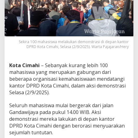
C
i
m
a
h
i
,
A
Sekira 100 mahasiswa melakukan demonstrasi di depan kantor
l
DPRD Kota Cimahi, Selasa (2/9/2025). Warta Pajajaran/Hery
i
a
n
Kota Cimahi
– Sebanyak kurang lebih 100
s
mahasiswa yang merupakan gabungan dari
i
beberapa organisasi kemahasiswaan mendatangi
M
kantor DPRD Kota Cimahi, dalam aksi demonstrasi
a
h
Selasa (2/9/2025).
a
s
Seluruh mahasiswa mulai bergerak dari jalan
i
Gandawijaya pada pukul 14.00 WIB. Aksi
s
demonstrasi mereka lakukan di depan kantor
w
a
DPRD Kota Cimahi dengan berorasi menyuarakan
:
sejumlah tuntutan.
K