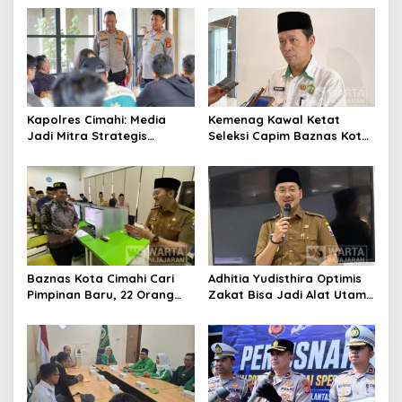
Pengurangan Belanja
Daerah
Kapolres Cimahi: Media
Kemenag Kawal Ketat
Jadi Mitra Strategis
Seleksi Capim Baznas Kota
Bangun Kepercayaan
Cimahi: Kita Ingin
Publik
Komisioner Baznas
Berintegritas
Baznas Kota Cimahi Cari
Adhitia Yudisthira Optimis
Pimpinan Baru, 22 Orang
Zakat Bisa Jadi Alat Utama
Ikuti Seleksi
Selesaikan Masalah Sosial
Kota Cimahi