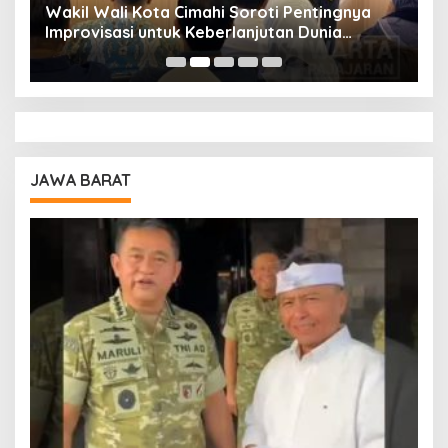
Wakil Wali Kota Cimahi Soroti Pentingnya
Y
Improvisasi untuk Keberlanjutan Dunia
S
Pendidikan
A
JAWA BARAT