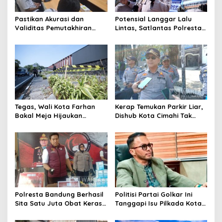
Pastikan Akurasi dan
Potensial Langgar Lalu
Validitas Pemutakhiran
Lintas, Satlantas Polresta
Data Parpol, Bawaslu Kota
Bandung Tindak Ribuan
Cimahi Lakukan
Motor Berknalpot Brong
Pengawasan
Tegas, Wali Kota Farhan
Kerap Temukan Parkir Liar,
Bakal Meja Hijaukan
Dishub Kota Cimahi Tak
Penebang Pohon di Jalan
Henti Lakukan Edukasi dan
Riau
Pembinaan
Polresta Bandung Berhasil
Politisi Partai Golkar Ini
Sita Satu Juta Obat Keras
Tanggapi Isu Pilkada Kota
Serta Ungkap Ratusan
Cimahi 2029: Terlalu Dini
Kasus Narkoba