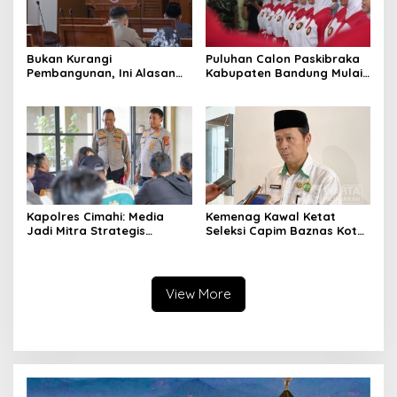
Bukan Kurangi
Puluhan Calon Paskibraka
Pembangunan, Ini Alasan
Kabupaten Bandung Mulai
Pemkot Cimahi Lakukan
Ikuti Pemusatan Latihan
Pengurangan Belanja
Daerah
Kapolres Cimahi: Media
Kemenag Kawal Ketat
Jadi Mitra Strategis
Seleksi Capim Baznas Kota
Bangun Kepercayaan
Cimahi: Kita Ingin
Publik
Komisioner Baznas
Berintegritas
View More