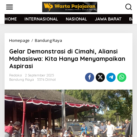
L
e
w
a
HOME
INTERNASIONAL
NASIONAL
JAWA BARAT
BA
t
i
k
Homepage
/
Bandung Raya
G
e
e
k
Gelar Demonstrasi di Cimahi, Aliansi
l
o
a
n
Mahasiswa: Kita Hanya Menyampaikan
r
t
Aspirasi
D
e
e
n
Redaksi
2 September 2025
m
Bandung Raya
5376 Dilihat
o
n
s
t
r
a
s
i
d
i