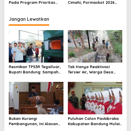
Pada Program Prioritas
Cimahi, Pormaskot 2026
Jadi Kunci Keberhasilan
Disambut Antusiasme
Tata Kelola Anggaran Kota
Ribuan Warga
Cimahi
Jangan Lewatkan
Resmikan TPS3R Tegalluar,
Tak Hanya Reaktivasi
Bupati Bandung: Sampah
Tersier Air, Warga Desa
Bukan Hanya Urusan
Ciburuy Inginkan Jalan
Pemerintah
Alternatif di Padalarang
Bukan Kurangi
Puluhan Calon Paskibraka
Pembangunan, Ini Alasan
Kabupaten Bandung Mulai
Pemkot Cimahi Lakukan
Ikuti Pemusatan Latihan