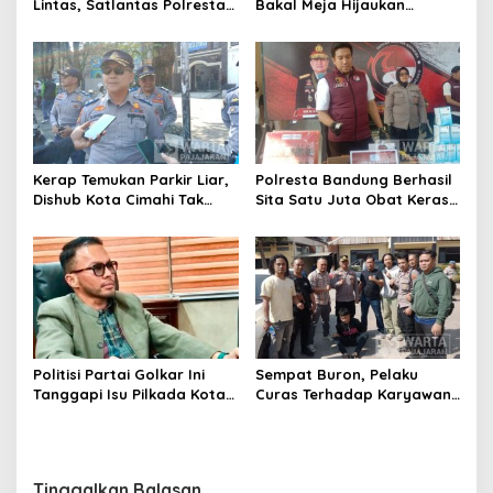
Lintas, Satlantas Polresta
Bakal Meja Hijaukan
Bandung Tindak Ribuan
Penebang Pohon di Jalan
Motor Berknalpot Brong
Riau
Kerap Temukan Parkir Liar,
Polresta Bandung Berhasil
Dishub Kota Cimahi Tak
Sita Satu Juta Obat Keras
Henti Lakukan Edukasi dan
Serta Ungkap Ratusan
Pembinaan
Kasus Narkoba
Politisi Partai Golkar Ini
Sempat Buron, Pelaku
Tanggapi Isu Pilkada Kota
Curas Terhadap Karyawan
Cimahi 2029: Terlalu Dini
Pabrik di Majalaya Berhasil
Ditangkap Polisi
Tinggalkan Balasan