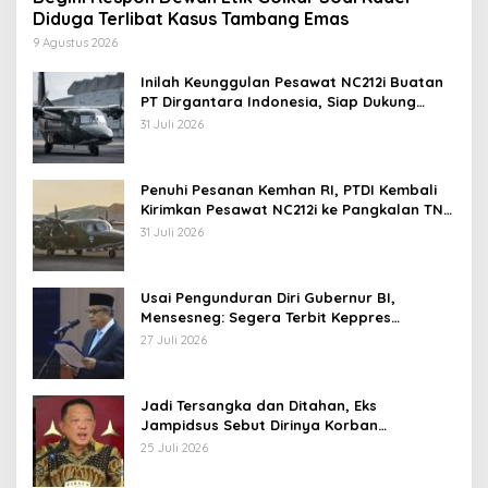
Diduga Terlibat Kasus Tambang Emas
9 Agustus 2026
Inilah Keunggulan Pesawat NC212i Buatan
PT Dirgantara Indonesia, Siap Dukung
Berbagai Operasi TNI
31 Juli 2026
Penuhi Pesanan Kemhan RI, PTDI Kembali
Kirimkan Pesawat NC212i ke Pangkalan TNI
AU
31 Juli 2026
Usai Pengunduran Diri Gubernur BI,
Mensesneg: Segera Terbit Keppres
Pemberhentian dengan Hormat
27 Juli 2026
Jadi Tersangka dan Ditahan, Eks
Jampidsus Sebut Dirinya Korban
Kriminalisasi
25 Juli 2026