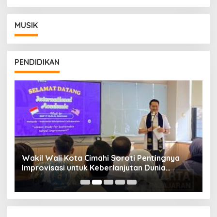
MUSIK
PENDIDIKAN
Wakil Wali Kota Cimahi Soroti Pentingnya
Y
Improvisasi untuk Keberlanjutan Dunia
S
Pendidikan
A