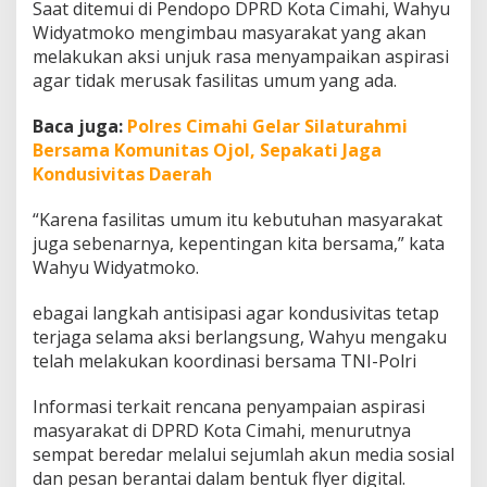
Saat ditemui di Pendopo DPRD Kota Cimahi, Wahyu
:
I
Widyatmoko mengimbau masyarakat yang akan
t
melakukan aksi unjuk rasa menyampaikan aspirasi
u
agar tidak merusak fasilitas umum yang ada.
U
n
Baca juga:
Polres Cimahi Gelar Silaturahmi
t
u
Bersama Komunitas Ojol, Sepakati Jaga
k
Kondusivitas Daerah
M
a
“Karena fasilitas umum itu kebutuhan masyarakat
s
juga sebenarnya, kepentingan kita bersama,” kata
y
a
Wahyu Widyatmoko.
r
a
ebagai langkah antisipasi agar kondusivitas tetap
k
terjaga selama aksi berlangsung, Wahyu mengaku
a
telah melakukan koordinasi bersama TNI-Polri
t
Informasi terkait rencana penyampaian aspirasi
masyarakat di DPRD Kota Cimahi, menurutnya
sempat beredar melalui sejumlah akun media sosial
dan pesan berantai dalam bentuk flyer digital.