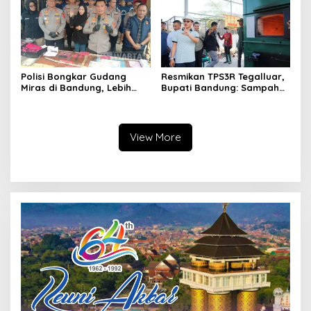
Polisi Bongkar Gudang
Resmikan TPS3R Tegalluar,
Miras di Bandung, Lebih
Bupati Bandung: Sampah
dari Enam Ribu Botol Disita
Bukan Hanya Urusan
Pemerintah
View More