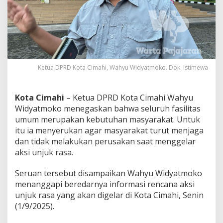
l
i
t
a
s
U
m
u
Ketua DPRD Kota Cimahi, Wahyu Widyatmoko. Dok. Istimewa
m
,
K
Kota Cimahi
– Ketua DPRD Kota Cimahi Wahyu
e
Widyatmoko menegaskan bahwa seluruh fasilitas
t
umum merupakan kebutuhan masyarakat. Untuk
u
a
itu ia menyerukan agar masyarakat turut menjaga
D
dan tidak melakukan perusakan saat menggelar
P
aksi unjuk rasa.
R
D
Seruan tersebut disampaikan Wahyu Widyatmoko
C
i
menanggapi beredarnya informasi rencana aksi
m
unjuk rasa yang akan digelar di Kota Cimahi, Senin
a
(1/9/2025).
h
i