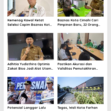
Kemenag Kawal Ketat
Baznas Kota Cimahi Cari
Seleksi Capim Baznas Kota
Pimpinan Baru, 22 Orang
Cimahi: Kita Ingin
Ikuti Seleksi
Komisioner Baznas
Berintegritas
Adhitia Yudisthira Optimis
Pastikan Akurasi dan
Zakat Bisa Jadi Alat Utama
Validitas Pemutakhiran
Selesaikan Masalah Sosial
Data Parpol, Bawaslu Kota
Kota Cimahi
Cimahi Lakukan
Pengawasan
Potensial Langgar Lalu
Tegas, Wali Kota Farhan