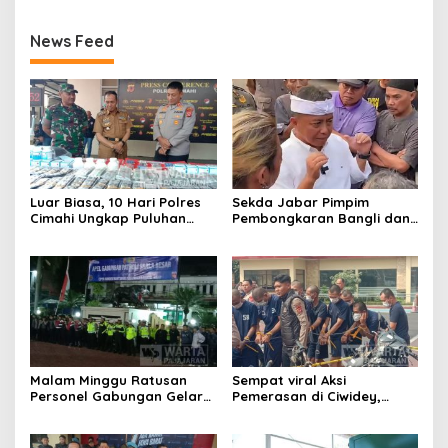
News Feed
Luar Biasa, 10 Hari Polres
Sekda Jabar Pimpim
Cimahi Ungkap Puluhan
Pembongkaran Bangli dan
Kasus dan Sita Ratusan
Penertiban PKL
Ribu Butir OKT
Kiaracondong
Malam Minggu Ratusan
Sempat viral Aksi
Personel Gabungan Gelar
Pemerasan di Ciwidey,
Apel, Lanjut Patroli Skala
Polisi Tangkap Dua terduga
Besar Kabupaten Bandung
Pelaku