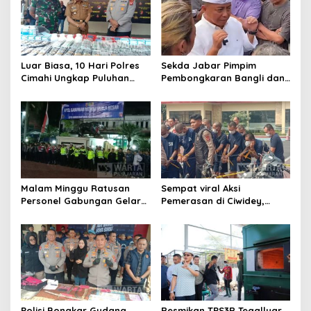
Luar Biasa, 10 Hari Polres
Sekda Jabar Pimpim
Cimahi Ungkap Puluhan
Pembongkaran Bangli dan
Kasus dan Sita Ratusan
Penertiban PKL
Ribu Butir OKT
Kiaracondong
Malam Minggu Ratusan
Sempat viral Aksi
Personel Gabungan Gelar
Pemerasan di Ciwidey,
Apel, Lanjut Patroli Skala
Polisi Tangkap Dua terduga
Besar Kabupaten Bandung
Pelaku
Polisi Bongkar Gudang
Resmikan TPS3R Tegalluar,