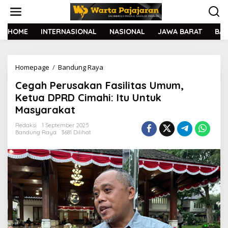
L
e
w
a
HOME
INTERNASIONAL
NASIONAL
JAWA BARAT
BA
t
i
k
Homepage
/
Bandung Raya
C
e
e
k
Cegah Perusakan Fasilitas Umum,
g
o
a
n
Ketua DPRD Cimahi: Itu Untuk
h
t
Masyarakat
P
e
e
n
Redaksi
1 September 2025
r
Bandung Raya
3681 Dilihat
u
s
a
k
a
n
F
a
s
i