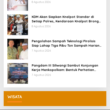
Pemberhentian
8 Agustus 2026
KDM Akan Siapkan Knalpot Standar di
Setiap Polres, Kendaraan Knalpot Brong
Tertangkap Langsung Ganti
8 Agustus 2026
Pengolahan Sampah Teknologi Pirolisis
Siap Lahap Tiga Ribu Ton Sampah Harian
Jawa Barat
7 Agustus 2026
Pangdam III Siliwangi Sambut Kunjungan
Kerja Menkopolkam: Bentuk Perhatian
Pemerintah
7 Agustus 2026
WISATA