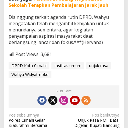
Sekolah Terapkan Pembelajaran Jarak Jauh
Disinggung terkait agenda rutin DPRD, Wahyu
mengatakan telah mengambil kebijakan untuk
menundanya sementara, agar kegiatan
penyampaian aspirasi masyarakat daat
berlangsung lancar dan fokus.***(Heryana)
Post Views:
3,681
DPRD Kota Cimahi
fasilitas umum
unjuk rasa
Wahyu Widyatmoko
Ikuti Kami
N
Pos sebelumnya
Pos berikutnya
Polres Cimahi Gelar
Unjuk Rasa PMII Batal
a
Silaturahmi Bersama
Digelar, Bupati Bandung