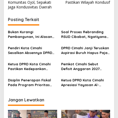
v
Komunitas Ojol, Sepakati
Pastikan Wilayah Kondusif
Jaga Kondusivitas Daerah
i
g
Posting Terkait
a
s
Bukan Kurangi
Soal Proses Rebranding
Pembangunan, Ini Alasan
RSUD Cibabat, Ngatiyana
i
Pemkot Cimahi Lakukan
Sebut Masih Panjang dan
p
Pengurangan Belanja
Perlu Persetujuan DPRD
Pendiri Kota Cimahi
DPRD Cimahi Janji Teruskan
Daerah
Sesalkan Absennya DPRD
Aspirasi Buruh Hapus Pajak
o
dalam Dialog Pembahasan
Penghasilan ke Presiden
s
Rebranding RSUD Cibabat
dan DPR
Ketua DPRD Kota Cimahi
Pemkot Cimahi Sebut
Pastikan Kedepankan
Defisit Anggaran 2027
Akuntabiltas dalam
Sebagai Pilihan Kebijakan
Pembahasan LPJ APBD 2025
Pembangunan
Disiplin Penerapan Fiskal
Ketua DPRD Kota Cimahi
Pada Program Prioritas
Apresiasi Yayasan Al-
Jadi Kunci Keberhasilan
Muhajirin Gelar Khitanan
Tata Kelola Anggaran Kota
Massal
Cimahi
Jangan Lewatkan