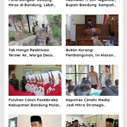
Miras di Bandung, Lebih
Bupati Bandung: Sampah
dari Enam Ribu Botol Disita
Bukan Hanya Urusan
Pemerintah
Tak Hanya Reaktivasi
Bukan Kurangi
Tersier Air, Warga Desa
Pembangunan, Ini Alasan
Ciburuy Inginkan Jalan
Pemkot Cimahi Lakukan
Alternatif di Padalarang
Pengurangan Belanja
Daerah
Puluhan Calon Paskibraka
Kapolres Cimahi: Media
Kabupaten Bandung Mulai
Jadi Mitra Strategis
Ikuti Pemusatan Latihan
Bangun Kepercayaan
Publik