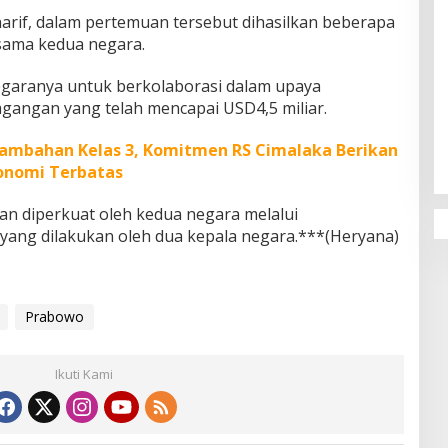
arif, dalam pertemuan tersebut dihasilkan beberapa
sama kedua negara.
egaranya untuk berkolaborasi dalam upaya
angan yang telah mencapai USD4,5 miliar.
Penguatan Pendidikan Agama dan
Karakter Sekolah Nur Al Rahman
Tambahan Kelas 3, Komitmen RS Cimalaka Berikan
Bikin Sekolah di Malaysia Tertarik
Mempelajarinya
konomi Terbatas
n diperkuat oleh kedua negara melalui
yang dilakukan oleh dua kepala negara.***(Heryana)
Prabowo
Ikuti Kami