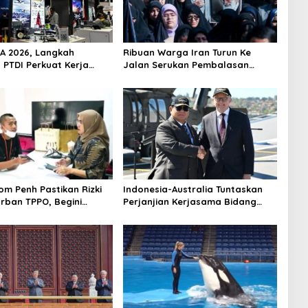
SA 2026, Langkah
Ribuan Warga Iran Turun Ke
 PTDI Perkuat Kerja
Jalan Serukan Pembalasan
dang Pertahanan
Wafatnya Khamenei
Malaysia
om Penh Pastikan Rizki
Indonesia-Australia Tuntaskan
rban TPPO, Begini
Perjanjian Kerjasama Bidang
annya
Keamanan: Hubungan Baik
Tetangga