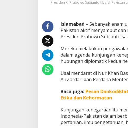
Presiden RI Prabowo Subianto tiba di Pakistan
n
H
u
b
Islamabad
– Sebanyak enam un
u
Pakistan aktif menyambut dan
n
g
Presiden Prabowo Subianto saa
a
n
Mereka melakukan pengawalan
D
dalam agenda kunjungan keneg
i
hubungan diplomatik kedua ne
p
l
o
Usai mendarat di Nur Khan Bas
m
Ali Zardari dan Perdana Menter
a
t
Baca juga:
Pesan Dankodiklat
i
k
Etika dan Kehormatan
Kunjungan kenegaraan itu me
Indonesia-Pakistan dalam berb
pertanian, ilmu pengetahuan, h