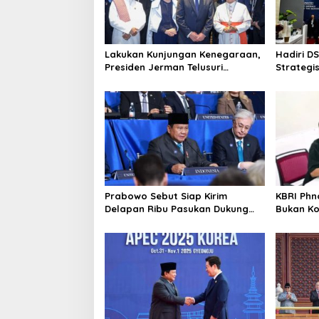
Lakukan Kunjungan Kenegaraan,
Hadiri D
Presiden Jerman Telusuri
Strategis
Terowongan Siaturahmi
Sama Bi
dengan 
Prabowo Sebut Siap Kirim
KBRI Phn
Delapan Ribu Pasukan Dukung
Bukan Ko
Perdamaian Palestina
Penjelas