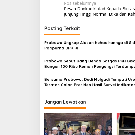
N
Pos sebelumnya
Pesan Dankodiklatad Kepada Bintar
a
Junjung Tinggi Norma, Etika dan K
v
i
Posting Terkait
g
Prabowo Ungkap Alasan Kehadirannya di Si
a
Paripurna DPR RI
s
Prabowo Sebut Uang Denda Satgas PKH Bis
i
Bangun 100 Ribu Rumah Pengungsi Terdamp
p
Bencana
o
Bersama Prabowo, Dedi Mulyadi Tempati Ur
Teratas Calon Presiden Hasil Survei Indikato
s
Jangan Lewatkan