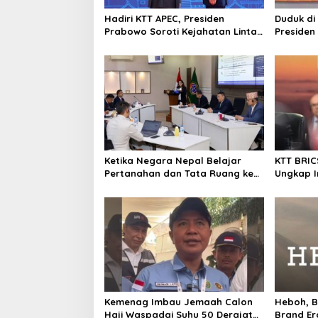
Hadiri KTT APEC, Presiden
Duduk di
Prabowo Soroti Kejahatan Lintas
Presiden
Batas Asia Pasifik
Undangan
Ketika Negara Nepal Belajar
KTT BRIC
Pertanahan dan Tata Ruang ke
Ungkap I
Kementerian ATR/BPN
Dampak P
Kemenag Imbau Jemaah Calon
Heboh, B
Haji Waspadai Suhu 50 Derajat
Brand Er