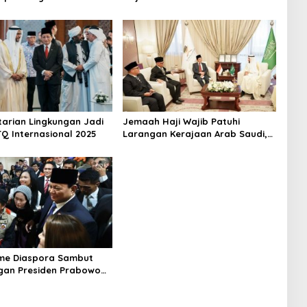
Indonesia dan Permukiman
Terdampak Gempa
starian Lingkungan Jadi
Jemaah Haji Wajib Patuhi
Q Internasional 2025
Larangan Kerajaan Arab Saudi,
Termasuk Aturan Penggunaan
Handphone
me Diaspora Sambut
gan Presiden Prabowo
 di Amerika Serikat