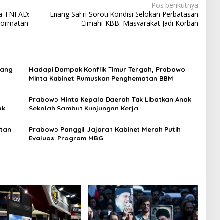
Pos berikutnya
a TNI AD:
Enang Sahri Soroti Kondisi Selokan Perbatasan
ehormatan
Cimahi-KBB: Masyarakat Jadi Korban
dang
Hadapi Dampak Konflik Timur Tengah, Prabowo
Minta Kabinet Rumuskan Penghematan BBM
a
Prabowo Minta Kepala Daerah Tak Libatkan Anak
ak
Sekolah Sambut Kunjungan Kerja
utan
Prabowo Panggil Jajaran Kabinet Merah Putih
r
Evaluasi Program MBG