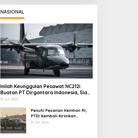
NASIONAL
Inilah Keunggulan Pesawat NC212i
Buatan PT Dirgantara Indonesia, Siap
Dukung Berbagai Operasi TNI
31 Juli 2026
Penuhi Pesanan Kemhan RI,
PTDI Kembali Kirimkan
Pesawat NC212i ke Pangkalan
31 Juli 2026
TNI AU