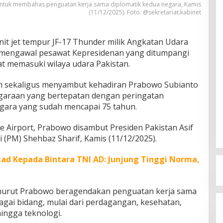
 untuk membahas penguatan kerja sama diplomatik kedua negara, Kamis
(11/12/2025). Foto: @sekretariat.kabinet
it jet tempur JF-17 Thunder milik Angkatan Udara
 mengawal pesawat Kepresidenan yang ditumpangi
t memasuki wilaya udara Pakistan.
 sekaligus menyambut kehadiran Prabowo Subianto
araan yang bertepatan dengan peringatan
gara yang sudah mencapai 75 tahun.
e Airport, Prabowo disambut Presiden Pakistan Asif
i (PM) Shehbaz Sharif, Kamis (11/12/2025).
ad Kepada Bintara TNI AD: Junjung Tinggi Norma,
nurut Prabowo beragendakan penguatan kerja sama
agai bidang, mulai dari perdagangan, kesehatan,
ingga teknologi.