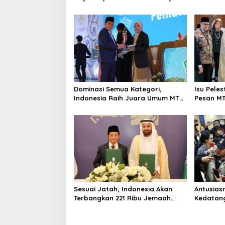
Saat Wukuf
di China
Dominasi Semua Kategori,
Isu Pele
Indonesia Raih Juara Umum MTQ
Pesan MT
Internasional 2025
Sesuai Jatah, Indonesia Akan
Antusias
Terbangkan 221 Ribu Jemaah
Kedatan
Calon Haji 1446 Hijriyah
Subianto