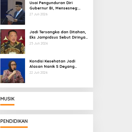
Usai Pengunduran Diri
Gubernur BI, Mensesneg:
Segera Terbit Keppres
27 Juli 2026
Pemberhentian dengan
Hormat
Jadi Tersangka dan Ditahan,
Eks Jampidsus Sebut Dirinya
Korban Kriminalisasi
25 Juli 2026
Kondisi Kesehatan Jadi
Alasan Nanik S Deyang
Mundur dari BGN, Prabowo
22 Juli 2026
Tunjuk Wamentan Sudaryono
MUSIK
PENDIDIKAN