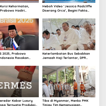
 Kursi Kehormatan,
Heboh Video ‘Jessica Radcliffe
 Prabowo Hadiri
Diserang Orca’, Begini Fakta
 Xi Jinping
Sebenarnya
S 2025, Prabowo
Keterlambatan Bus Sebabkan
ndonesia Rasakan
Jemaah Haji Terlantar, DPR
erubahan Iklim
Ancam Tolak Syarikah dengan
Pelayanan Buruk
eredar Kabar Luxury
Tiba di Myanmar, Menko PMK
opa Ternyata Produksi
Tinjau Tim Kemanusiaan