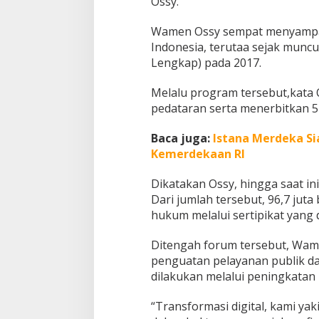
Ossy.
/
B
Wamen Ossy sempat menyampaik
P
Indonesia, terutaa sejak munc
N
Lengkap) pada 2017.
Melalu program tersebut,kata
pedataran serta menerbitkan 5
Baca juga:
Istana Merdeka S
Kemerdekaan RI
Dikatakan Ossy, hingga saat ini
Dari jumlah tersebut, 96,7 juta
hukum melalui sertipikat yang d
Ditengah forum tersebut, Wam
penguatan pelayanan publik da
dilakukan melalui peningkatan
“Transformasi digital, kami y