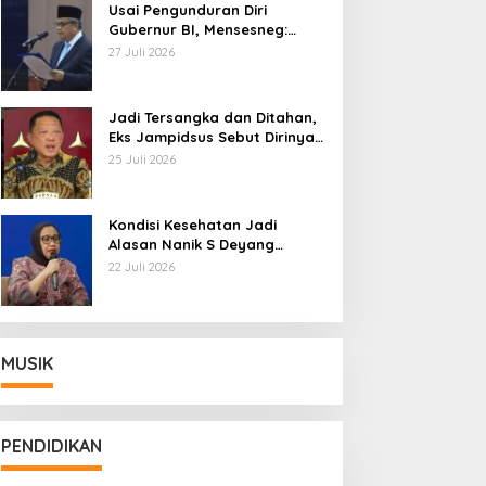
Usai Pengunduran Diri
Gubernur BI, Mensesneg:
Segera Terbit Keppres
27 Juli 2026
Pemberhentian dengan
Hormat
Jadi Tersangka dan Ditahan,
Eks Jampidsus Sebut Dirinya
Korban Kriminalisasi
25 Juli 2026
Kondisi Kesehatan Jadi
Alasan Nanik S Deyang
Mundur dari BGN, Prabowo
22 Juli 2026
Tunjuk Wamentan Sudaryono
MUSIK
PENDIDIKAN