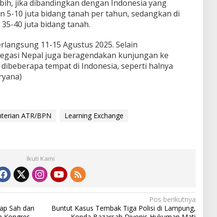
bih, jika dibandingkan dengan Indonesia yang
 5-10 juta bidang tanah per tahun, sedangkan di
i 35-40 juta bidang tanah.
rlangsung 11-15 Agustus 2025. Selain
egasi Nepal juga beragendakan kunjungan ke
dibeberapa tempat di Indonesia, seperti halnya
ryana)
terian ATR/BPN
Learning Exchange
Ikuti Kami
Pos berikutnya
ap Sah dan
Buntut Kasus Tembak Tiga Polisi di Lampung,
n Kongres
Kopda Bazarsah Divonis Hukuman Mati