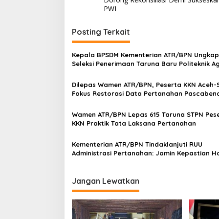
v
PWI
i
Posting Terkait
g
a
Kepala BPSDM Kementerian ATR/BPN Ungkap
s
Seleksi Penerimaan Taruna Baru Politeknik A
STPN
i
Dilepas Wamen ATR/BPN, Peserta KKN Aceh-
p
Fokus Restorasi Data Pertanahan Pascaben
o
Wamen ATR/BPN Lepas 615 Taruna STPN Pes
s
KKN Praktik Tata Laksana Pertanahan
Kementerian ATR/BPN Tindaklanjuti RUU
Administrasi Pertanahan: Jamin Kepastian H
Atas Tanah
Jangan Lewatkan