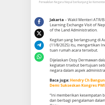
Perwakilan Negara Nepal berkunjung ke Kementer
T
a
t
a
Jakarta
– Wakil Menteri ATR/
R
Learning Exchange Visit of Nepa
u
a
of the Land Administration.
n
g
Kegitan yang berlangsung di A
k
(11/8/2025) itu, mengartikan I
e
tuan rumah acara tersebut.
K
e
m
Dijelaskan Ossy Dermawan dala
e
kegiatan trsebut bertujuan se
n
negara dalam aspek administra
t
e
r
Baca juga:
Hendry Ch Bangun 
i
Demi Sukseskan Kongres PWI
a
n
“Ini memberikan kesempatan b
A
dan berbagi pengalaman dalam 
T
R