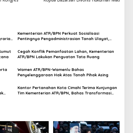
Kementerian ATR/BPN Perkuat Sosialisasi
graria
Pentingnya Pengadministrasian Tanah Ulayat,
Lindungi Hak Masyarakat Adat
Sumut
Cegah Konflik Pemanfaatan Lahan, Kementerian
cana
ATR/BPN Lakukan Penguatan Tata Ruang
erta
Wamen ATR/BPN-Wamenlu Bahas
Penyelenggaraan Hak Atas Tanah Pihak Asing
Kantor Pertanahan Kota Cimahi Terima Kunjungan
ak
Tim Kementerian ATR/BPN, Bahas Transformasi
Pelayanan