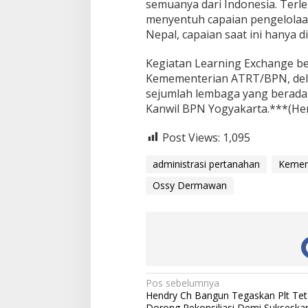
semuanya dari Indonesia. Terle
menyentuh capaian pengelolaan
Nepal, capaian saat ini hanya d
Kegiatan Learning Exchange be
Kemementerian ATRT/BPN, del
sejumlah lembaga yang berada 
Kanwil BPN Yogyakarta.***(He
Post Views:
1,095
administrasi pertanahan
Kemen
Ossy Dermawan
N
Pos sebelumnya
Hendry Ch Bangun Tegaskan Plt Tet
a
Dorong Rekonsiliasi Demi Sukseska