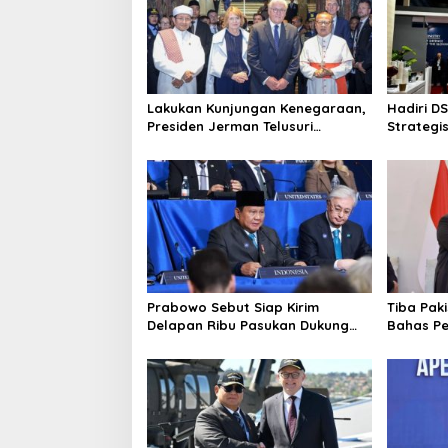
Lakukan Kunjungan Kenegaraan,
Hadiri D
Presiden Jerman Telusuri
Strategis
Terowongan Siaturahmi
Sama Bi
dengan 
Prabowo Sebut Siap Kirim
Tiba Pak
Delapan Ribu Pasukan Dukung
Bahas P
Perdamaian Palestina
Diplomat