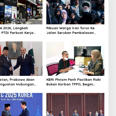
SA 2026, Langkah
Ribuan Warga Iran Turun Ke
 PTDI Perkuat Kerja
Jalan Serukan Pembalasan
dang Pertahanan
Wafatnya Khamenei
Malaysia
istan, Prabowo Akan
KBRI Phnom Penh Pastikan Rizki
enguatan Hubungan
Bukan Korban TPPO, Begini
ik
Penjelasannya