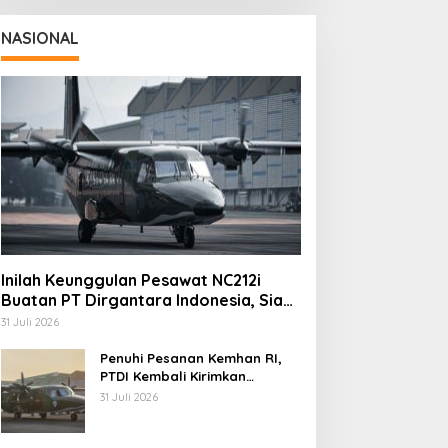
NASIONAL
Inilah Keunggulan Pesawat NC212i
Buatan PT Dirgantara Indonesia, Siap
Dukung Berbagai Operasi TNI
31 Juli 2026
Penuhi Pesanan Kemhan RI,
PTDI Kembali Kirimkan
Pesawat NC212i ke Pangkalan
31 Juli 2026
TNI AU