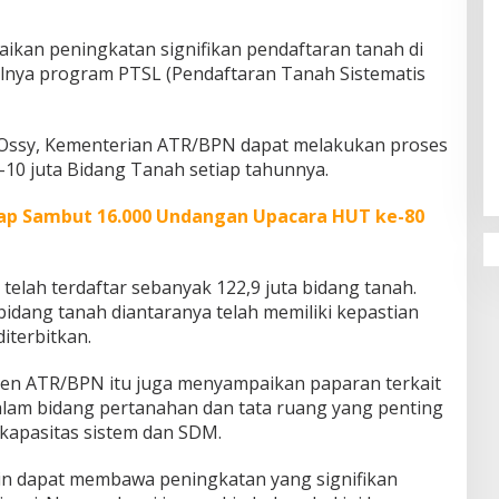
an peningkatan signifikan pendaftaran tanah di
ulnya program PTSL (Pendaftaran Tanah Sistematis
Penguatan Pendidikan Agama dan
 Ossy, Kementerian ATR/BPN dapat melakukan proses
Karakter Sekolah Nur Al Rahman
Bikin Sekolah di Malaysia Tertarik
-10 juta Bidang Tanah setiap tahunnya.
Mempelajarinya
iap Sambut 16.000 Undangan Upacara HUT ke-80
 telah terdaftar sebanyak 122,9 juta bidang tanah.
 bidang tanah diantaranya telah memiliki kepastian
iterbitkan.
en ATR/BPN itu juga menyampaikan paparan terkait
lam bidang pertanahan dan tata ruang yang penting
 kapasitas sistem dan SDM.
akin dapat membawa peningkatan yang signifikan