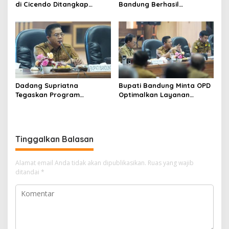
di Cicendo Ditangkap
Bandung Berhasil
Satnarkoba Polres Cimahi
Selamatkan Diri dari Upaya
Pelaku Pencurian
Dadang Supriatna
Bupati Bandung Minta OPD
Tegaskan Program
Optimalkan Layanan
Prioritas Tak Tersentuh
Hotline, Respon Laporan
Efisiensi Anggaran
Masyarakat Soal
Kekeringan
Tinggalkan Balasan
Alamat email Anda tidak akan dipublikasikan.
Ruas yang wajib
ditandai
*