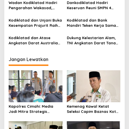
Rakyat
Bangun SDM Berdaya
Wadan Kodiklatad Hadiri
Dankodiklatad Hadiri
o
Saing Global
Pengarahan Wakasad,
Keseruan Reuni SMPN 4
s
Soroti Kemampuan dan
Bandung Angkatan 1987
Profesionalisme Prajurit
Kodiklatad dan Unjani Buka
Kodiklatad dan Bank
Kesempatan Prajurit Raih
Mandiri Teken Kerja Sama
Gelar Sarjana Hukum
Pelestarian Wilayah Cisanti
Lewat Budi Daya Kopi
Kodiklatad dan Atase
Dukung Kelestarian Alam,
Angkatan Darat Australia
TNI Angkatan Darat Tanam
Bahas Kerja Sama
500 Pohon di Jatigede
Peningkatan
Profesionalisme Prajurit
Jangan Lewatkan
Kapolres Cimahi: Media
Kemenag Kawal Ketat
Jadi Mitra Strategis
Seleksi Capim Baznas Kota
Bangun Kepercayaan
Cimahi: Kita Ingin
Publik
Komisioner Baznas
Berintegritas