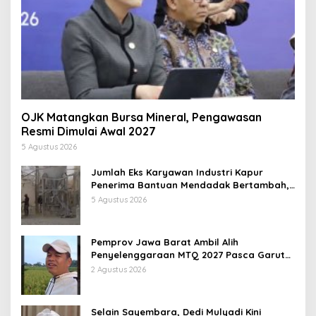
OJK Matangkan Bursa Mineral, Pengawasan
Resmi Dimulai Awal 2027
5 Agustus 2026
Jumlah Eks Karyawan Industri Kapur
Penerima Bantuan Mendadak Bertambah,
KDM: Kita Identifikasi
5 Agustus 2026
Pemprov Jawa Barat Ambil Alih
Penyelenggaraan MTQ 2027 Pasca Garut
Mundur Jadi Tuan Rumah
2 Agustus 2026
Selain Sayembara, Dedi Mulyadi Kini