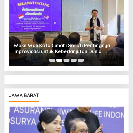
Wakil Wali Kota Cimahi Soroti Pentingnya
Y
Improvisasi untuk Keberlanjutan Dunia
S
Pendidikan
A
JAWA BARAT