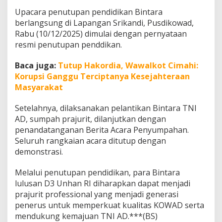
r
Upacara penutupan pendidikan Bintara
m
berlangsung di Lapangan Srikandi, Pusdikowad,
a
t
Rabu (10/12/2025) dimulai dengan pernyataan
a
resmi penutupan penddikan.
n
Baca juga:
Tutup Hakordia, Wawalkot Cimahi:
Korupsi Ganggu Terciptanya Kesejahteraan
Masyarakat
Setelahnya, dilaksanakan pelantikan Bintara TNI
AD, sumpah prajurit, dilanjutkan dengan
penandatanganan Berita Acara Penyumpahan.
Seluruh rangkaian acara ditutup dengan
demonstrasi.
Melalui penutupan pendidikan, para Bintara
lulusan D3 Unhan RI diharapkan dapat menjadi
prajurit professional yang menjadi generasi
penerus untuk memperkuat kualitas KOWAD serta
mendukung kemajuan TNI AD.***(BS)