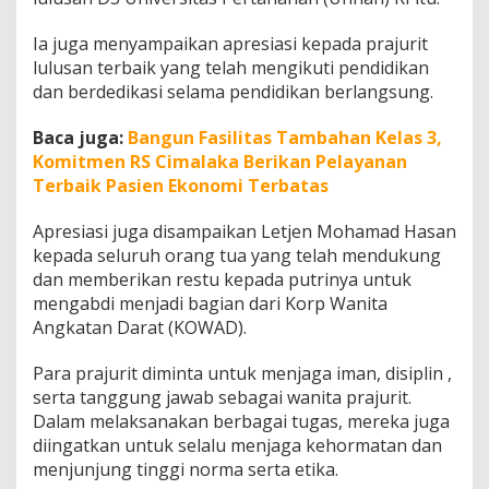
g
T
Ia juga menyampaikan apresiasi kepada prajurit
i
lulusan terbaik yang telah mengikuti pendidikan
n
g
dan berdedikasi selama pendidikan berlangsung.
g
i
Baca juga:
Bangun Fasilitas Tambahan Kelas 3,
N
Komitmen RS Cimalaka Berikan Pelayanan
o
Terbaik Pasien Ekonomi Terbatas
r
m
a
Apresiasi juga disampaikan Letjen Mohamad Hasan
,
kepada seluruh orang tua yang telah mendukung
E
dan memberikan restu kepada putrinya untuk
t
mengabdi menjadi bagian dari Korp Wanita
i
k
Angkatan Darat (KOWAD).
a
d
Para prajurit diminta untuk menjaga iman, disiplin ,
a
serta tanggung jawab sebagai wanita prajurit.
n
Dalam melaksanakan berbagai tugas, mereka juga
K
e
diingatkan untuk selalu menjaga kehormatan dan
h
menjunjung tinggi norma serta etika.
o