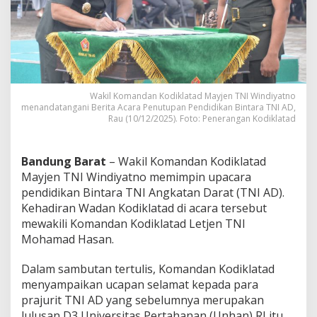
K
e
p
a
d
a
B
i
Wakil Komandan Kodiklatad Mayjen TNI Windiyatno
n
menandatangani Berita Acara Penutupan Pendidikan Bintara TNI AD,
Rau (10/12/2025). Foto: Penerangan Kodiklatad
t
a
r
a
Bandung Barat
– Wakil Komandan Kodiklatad
T
Mayjen TNI Windiyatno memimpin upacara
N
pendidikan Bintara TNI Angkatan Darat (TNI AD).
I
Kehadiran Wadan Kodiklatad di acara tersebut
A
D
mewakili Komandan Kodiklatad Letjen TNI
:
Mohamad Hasan.
J
u
Dalam sambutan tertulis, Komandan Kodiklatad
n
menyampaikan ucapan selamat kepada para
j
u
prajurit TNI AD yang sebelumnya merupakan
n
lulusan D3 Universitas Pertahanan (Unhan) RI itu.