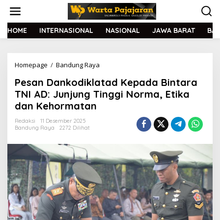
L
e
w
a
HOME
INTERNASIONAL
NASIONAL
JAWA BARAT
BA
t
i
k
Homepage
/
Bandung Raya
P
e
e
k
Pesan Dankodiklatad Kepada Bintara
s
o
a
n
TNI AD: Junjung Tinggi Norma, Etika
n
t
dan Kehormatan
D
e
a
n
Redaksi
11 Desember 2025
n
Bandung Raya
2272 Dilihat
k
o
d
i
k
l
a
t
a
d