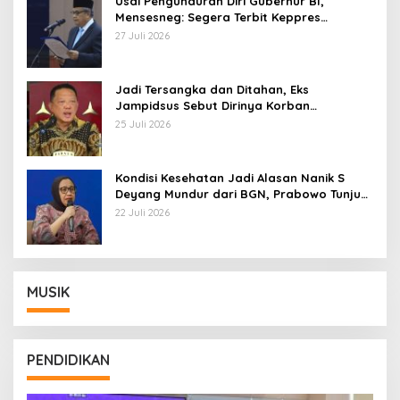
Usai Pengunduran Diri Gubernur BI,
Mensesneg: Segera Terbit Keppres
Pemberhentian dengan Hormat
27 Juli 2026
Jadi Tersangka dan Ditahan, Eks
Jampidsus Sebut Dirinya Korban
Kriminalisasi
25 Juli 2026
Kondisi Kesehatan Jadi Alasan Nanik S
Deyang Mundur dari BGN, Prabowo Tunjuk
Wamentan Sudaryono
22 Juli 2026
MUSIK
PENDIDIKAN