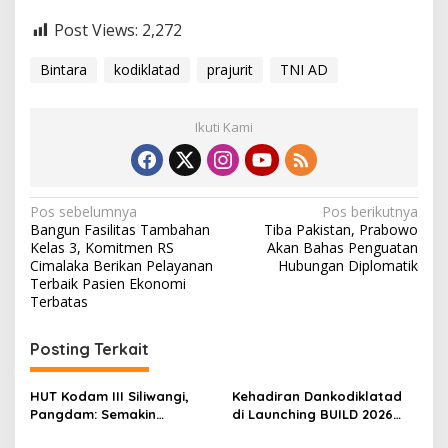
Post Views:
2,272
Bintara
kodiklatad
prajurit
TNI AD
Ikuti Kami
N
Pos sebelumnya
Pos berikutnya
Bangun Fasilitas Tambahan
Tiba Pakistan, Prabowo
a
Kelas 3, Komitmen RS
Akan Bahas Penguatan
v
Cimalaka Berikan Pelayanan
Hubungan Diplomatik
Terbaik Pasien Ekonomi
i
Terbatas
g
Posting Terkait
a
s
HUT Kodam III Siliwangi,
Kehadiran Dankodiklatad
i
Pangdam: Semakin
di Launching BUILD 2026
p
Profesional dan Dicintai
Bukti Sinergi TNI AD