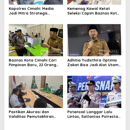
Kapolres Cimahi: Media
Kemenag Kawal Ketat
Jadi Mitra Strategis
Seleksi Capim Baznas Kota
Bangun Kepercayaan
Cimahi: Kita Ingin
Publik
Komisioner Baznas
Berintegritas
Baznas Kota Cimahi Cari
Adhitia Yudisthira Optimis
Pimpinan Baru, 22 Orang
Zakat Bisa Jadi Alat Utama
Ikuti Seleksi
Selesaikan Masalah Sosial
Kota Cimahi
Pastikan Akurasi dan
Potensial Langgar Lalu
Validitas Pemutakhiran
Lintas, Satlantas Polresta
Data Parpol, Bawaslu Kota
Bandung Tindak Ribuan
Cimahi Lakukan
Motor Berknalpot Brong