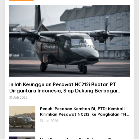
Inilah Keunggulan Pesawat NC212i Buatan PT
Dirgantara Indonesia, Siap Dukung Berbagai
Operasi TNI
31 Juli 2026
Penuhi Pesanan Kemhan RI, PTDI Kembali
Kirimkan Pesawat NC212i ke Pangkalan TNI
AU
31 Juli 2026