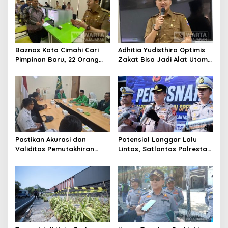
Baznas Kota Cimahi Cari
Adhitia Yudisthira Optimis
Pimpinan Baru, 22 Orang
Zakat Bisa Jadi Alat Utama
Ikuti Seleksi
Selesaikan Masalah Sosial
Kota Cimahi
Pastikan Akurasi dan
Potensial Langgar Lalu
Validitas Pemutakhiran
Lintas, Satlantas Polresta
Data Parpol, Bawaslu Kota
Bandung Tindak Ribuan
Cimahi Lakukan
Motor Berknalpot Brong
Pengawasan