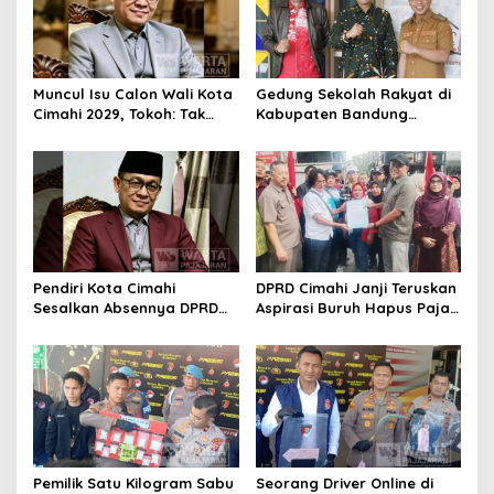
Muncul Isu Calon Wali Kota
Gedung Sekolah Rakyat di
Cimahi 2029, Tokoh: Tak
Kabupaten Bandung
Cukup Hanya Bermodal
Dibangun Oktober 2026,
Legitimasi Parpol
Siap Tampung Dua Ribu
Siswa
Pendiri Kota Cimahi
DPRD Cimahi Janji Teruskan
Sesalkan Absennya DPRD
Aspirasi Buruh Hapus Pajak
dalam Dialog Pembahasan
Penghasilan ke Presiden
Rebranding RSUD Cibabat
dan DPR
Pemilik Satu Kilogram Sabu
Seorang Driver Online di