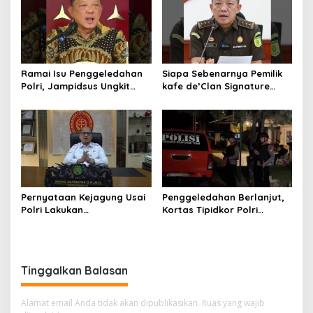
Ramai Isu Penggeledahan
Siapa Sebenarnya Pemilik
Polri, Jampidsus Ungkit
kafe de’Clan Signature
Penegakkan Hukum
yang Digeledah Polisi?
Kejagung RI
Nama Jampidsus
Mendadak Jadi Sorotan
Pernyataan Kejagung Usai
Penggeledahan Berlanjut,
Polri Lakukan
Kortas Tipidkor Polri
Penggeledahan Terkait
Temukan Puluhan Kilogram
Kasus Dugaan Blackout
Emas Batangan di Rumah
Batubara Hingga TPPU
Mewah Bogor
Tinggalkan Balasan
Alamat email Anda tidak akan dipublikasikan.
Ruas yang wajib