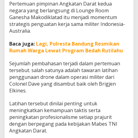
a
Pertemuan pimpinan Angkatan Darat kedua
s
negara yang berlangsung di Lounge Room
K
Ganesha Makodiklatad itu menjadi momentum
e
strategis penguatan kerja sama militer Indonesia-
r
Australia.
j
a
S
Baca juga:
Lagi, Polresta Bandung Resmikan
a
Rumah Warga Lewat Program Bedah Rutilahu
m
a
Sejumlah pembahasan terjadi dalam pertemuan
P
e
tersebut. salah satunya adalah tawaran latihan
n
penggunaan drone dalam operasi militer dari
i
Colonel Dave yang disambut baik oleh Brigjen
n
Elkines.
g
k
a
Latihan tersebut dinilai penting untuk
t
meningkatkan kemampuan taktis serta
a
peningkatan profesionalisme setiap prajurit
n
dengan berpegang pada kebijakan Mabes TNI
P
Angkatan Darat.
r
o