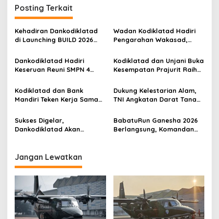
g
Posting Terkait
a
s
Kehadiran Dankodiklatad
Wadan Kodiklatad Hadiri
di Launching BUILD 2026
Pengarahan Wakasad,
i
Bukti Sinergi TNI AD
Soroti Kemampuan dan
p
Bangun SDM Berdaya
Profesionalisme Prajurit
Dankodiklatad Hadiri
Kodiklatad dan Unjani Buka
Saing Global
Keseruan Reuni SMPN 4
Kesempatan Prajurit Raih
o
Bandung Angkatan 1987
Gelar Sarjana Hukum
s
Kodiklatad dan Bank
Dukung Kelestarian Alam,
Mandiri Teken Kerja Sama
TNI Angkatan Darat Tanam
Pelestarian Wilayah Cisanti
500 Pohon di Jatigede
Lewat Budi Daya Kopi
Sukses Digelar,
BabatuRun Ganesha 2026
Dankodiklatad Akan
Berlangsung, Komandan
Daftarkan BabatuRun
Kodiklatad: Refleksi
Ganesha Jadi Event
Semangat Pengabdian
Tahunan PASI Jabar
Jangan Lewatkan