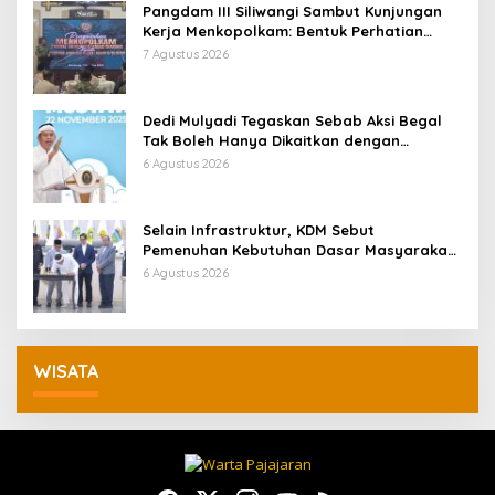
Pangdam III Siliwangi Sambut Kunjungan
Kerja Menkopolkam: Bentuk Perhatian
Pemerintah
7 Agustus 2026
Dedi Mulyadi Tegaskan Sebab Aksi Begal
Tak Boleh Hanya Dikaitkan dengan
Ekonomi
6 Agustus 2026
Selain Infrastruktur, KDM Sebut
Pemenuhan Kebutuhan Dasar Masyarakat
Jadi Fokus APBD Jabar 2027
6 Agustus 2026
WISATA