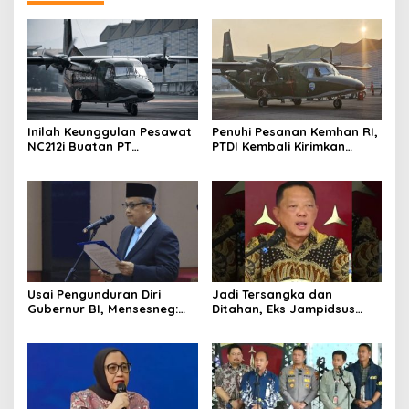
Inilah Keunggulan Pesawat
Penuhi Pesanan Kemhan RI,
NC212i Buatan PT
PTDI Kembali Kirimkan
Dirgantara Indonesia, Siap
Pesawat NC212i ke
Dukung Berbagai Operasi
Pangkalan TNI AU
TNI
Usai Pengunduran Diri
Jadi Tersangka dan
Gubernur BI, Mensesneg:
Ditahan, Eks Jampidsus
Segera Terbit Keppres
Sebut Dirinya Korban
Pemberhentian dengan
Kriminalisasi
Hormat