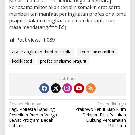
Melalui Lama JOCCIT, kedua negara berharap
kerjasama miiter akan terjalin semakin erat serta
memberikan manfaat peningkatan profesionalisme
prajurit dalam menghadapi dinamika tantanan
masa mendatang.***(BS)
Post Views:
1,089
atase angkatan darat australia
kerja sama militer
kodiklatad
profesionalisme prajurit
Ikuti Kami
N
Pos sebelumnya
Pos berikutnya
Lagi, Polresta Bandung
Prabowo Sebut Siap Kirim
a
Resmikan Rumah Warga
Delapan Ribu Pasukan
v
Lewat Program Bedah
Dukung Perdamaian
Rutilahu
Palestina
i