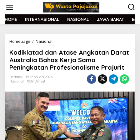
L
e
w
a
HOME
INTERNASIONAL
NASIONAL
JAWA BARAT
BA
t
i
k
Homepage
/
Nasional
K
e
o
k
Kodiklatad dan Atase Angkatan Darat
d
o
i
n
Australia Bahas Kerja Sama
k
t
Peningkatan Profesionalisme Prajurit
l
e
a
n
Redaksi
19 Februari 2026
t
Nasional
1089 Dilihat
a
d
d
a
n
A
t
a
s
e