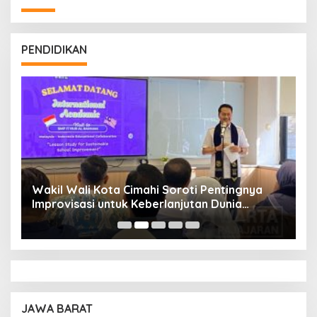
PENDIDIKAN
Wakil Wali Kota Cimahi Soroti Pentingnya
Y
Improvisasi untuk Keberlanjutan Dunia
S
Pendidikan
A
JAWA BARAT