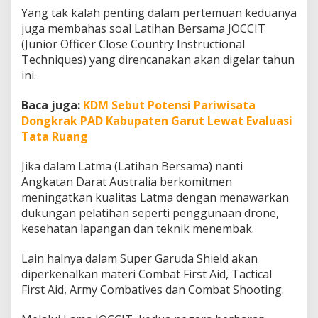
f
Yang tak kalah penting dalam pertemuan keduanya
e
juga membahas soal Latihan Bersama JOCCIT
s
(Junior Officer Close Country Instructional
i
Techniques) yang direncanakan akan digelar tahun
o
n
ini.
a
l
Baca juga:
KDM Sebut Potensi Pariwisata
i
Dongkrak PAD Kabupaten Garut Lewat Evaluasi
s
Tata Ruang
m
e
P
Jika dalam Latma (Latihan Bersama) nanti
r
Angkatan Darat Australia berkomitmen
a
meningatkan kualitas Latma dengan menawarkan
j
dukungan pelatihan seperti penggunaan drone,
u
r
kesehatan lapangan dan teknik menembak.
i
t
Lain halnya dalam Super Garuda Shield akan
diperkenalkan materi Combat First Aid, Tactical
First Aid, Army Combatives dan Combat Shooting.