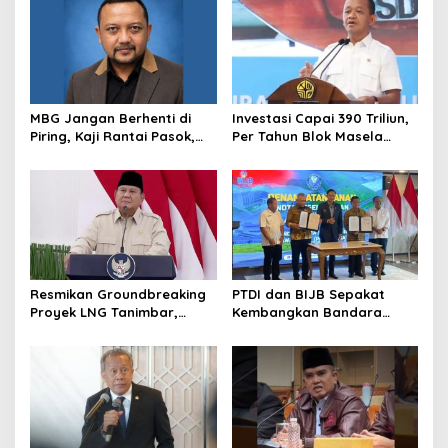
Sudaryono
MBG Jangan Berhenti di
Investasi Capai 390 Triliun,
Piring, Kaji Rantai Pasok,
Per Tahun Blok Masela
Sampah, dan Nasib
Diproyesikan Produksi 9,5
Ekonomi Lokal
Juta Ton LNG
Resmikan Groundbreaking
PTDI dan BIJB Sepakat
Proyek LNG Tanimbar,
Kembangkan Bandara
Prabowo: Sudah Kita
Kertajati Jadi Pusat
Nantikan 28 Tahun
Industri Kedirgantaraan
Nasional