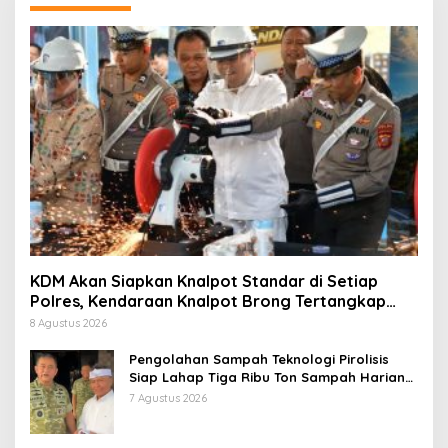
KDM Akan Siapkan Knalpot Standar di Setiap
Polres, Kendaraan Knalpot Brong Tertangkap
Langsung Ganti
8 Agustus 2026
Pengolahan Sampah Teknologi Pirolisis
Siap Lahap Tiga Ribu Ton Sampah Harian
Jawa Barat
7 Agustus 2026