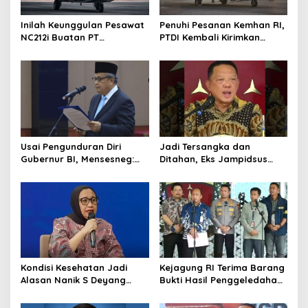
Inilah Keunggulan Pesawat
Penuhi Pesanan Kemhan RI,
NC212i Buatan PT
PTDI Kembali Kirimkan
Dirgantara Indonesia, Siap
Pesawat NC212i ke
Dukung Berbagai Operasi
Pangkalan TNI AU
TNI
Usai Pengunduran Diri
Jadi Tersangka dan
Gubernur BI, Mensesneg:
Ditahan, Eks Jampidsus
Segera Terbit Keppres
Sebut Dirinya Korban
Pemberhentian dengan
Kriminalisasi
Hormat
Kondisi Kesehatan Jadi
Kejagung RI Terima Barang
Alasan Nanik S Deyang
Bukti Hasil Penggeledahan
Mundur dari BGN, Prabowo
Kortas Tipidkor Usai Tes
Tunjuk Wamentan
Keaslian