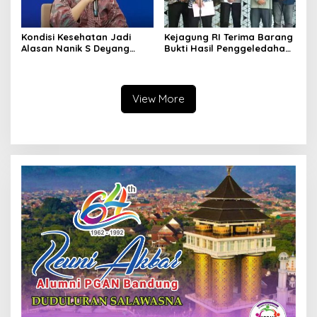
Kondisi Kesehatan Jadi
Kejagung RI Terima Barang
Alasan Nanik S Deyang
Bukti Hasil Penggeledahan
Mundur dari BGN, Prabowo
Kortas Tipidkor Usai Tes
Tunjuk Wamentan
Keaslian
Sudaryono
View More