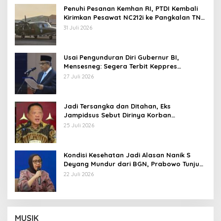
Penuhi Pesanan Kemhan RI, PTDI Kembali
Kirimkan Pesawat NC212i ke Pangkalan TNI
AU
31 Juli 2026
Usai Pengunduran Diri Gubernur BI,
Mensesneg: Segera Terbit Keppres
Pemberhentian dengan Hormat
27 Juli 2026
Jadi Tersangka dan Ditahan, Eks
Jampidsus Sebut Dirinya Korban
Kriminalisasi
25 Juli 2026
Kondisi Kesehatan Jadi Alasan Nanik S
Deyang Mundur dari BGN, Prabowo Tunjuk
Wamentan Sudaryono
22 Juli 2026
MUSIK