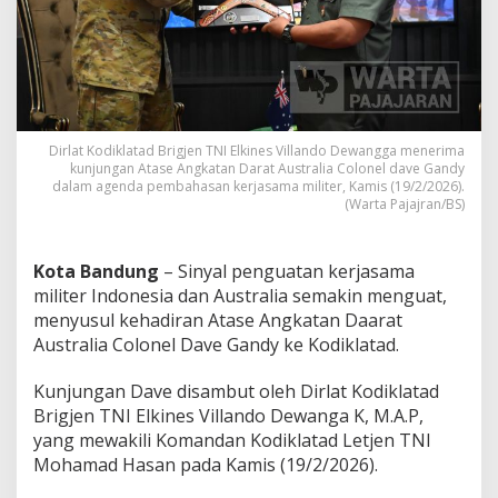
A
n
g
k
a
t
a
n
Dirlat Kodiklatad Brigjen TNI Elkines Villando Dewangga menerima
D
kunjungan Atase Angkatan Darat Australia Colonel dave Gandy
dalam agenda pembahasan kerjasama militer, Kamis (19/2/2026).
a
(Warta Pajajran/BS)
r
a
t
A
Kota Bandung
– Sinyal penguatan kerjasama
u
militer Indonesia dan Australia semakin menguat,
s
menyusul kehadiran Atase Angkatan Daarat
t
Australia Colonel Dave Gandy ke Kodiklatad.
r
a
l
Kunjungan Dave disambut oleh Dirlat Kodiklatad
i
Brigjen TNI Elkines Villando Dewanga K, M.A.P,
a
yang mewakili Komandan Kodiklatad Letjen TNI
B
Mohamad Hasan pada Kamis (19/2/2026).
a
h