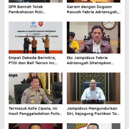
DPR Bantah Tolak
Geram dengan Dugaan
Pembahasan RUU
Rasuah Febrie Adriansyah,
Perampasan Aset
Politisi PDIP Minta Eks
Jampidsus Dihukum Mati
Empat Dekade Bermitra,
Eks Jampidsus Febrie
PTDI dan Bell Texton Inc
Adriansyah Ditetapkan
Perkuat Kolaborasi
Tersangka, Polri dan
Kembangkan Industri
Kejagung Rajut Kongsi
Helikopter
Termasuk Kafe Cipete, Ini
Jampidsus Mengundurkan
Hasil Penggeledahan Polisi
Diri, Kejagung Pastikan Tak
dari 12 Lokasi
Ganggu Penegakkan
Hukum di Gedung Bundar