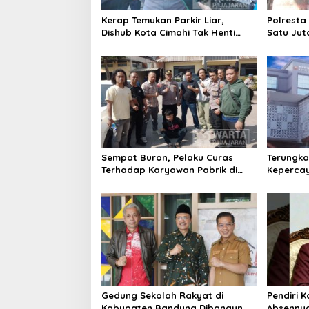
Kerap Temukan Parkir Liar,
Polresta
Dishub Kota Cimahi Tak Henti
Satu Jut
Lakukan Edukasi dan Pembinaan
Ungkap 
Sempat Buron, Pelaku Curas
Terungka
Terhadap Karyawan Pabrik di
Keperca
Majalaya Berhasil Ditangkap
Latarbel
Polisi
Rebrandi
Gedung Sekolah Rakyat di
Pendiri 
Kabupaten Bandung Dibangun
Absennya