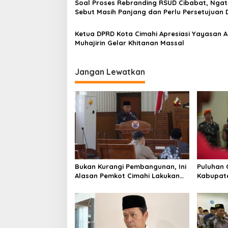
Soal Proses Rebranding RSUD Cibabat, Ngat
s
Sebut Masih Panjang dan Perlu Persetujuan
Ketua DPRD Kota Cimahi Apresiasi Yayasan A
Muhajirin Gelar Khitanan Massal
Jangan Lewatkan
Bukan Kurangi Pembangunan, Ini
Puluhan 
Alasan Pemkot Cimahi Lakukan
Kabupate
Pengurangan Belanja Daerah
Pemusata