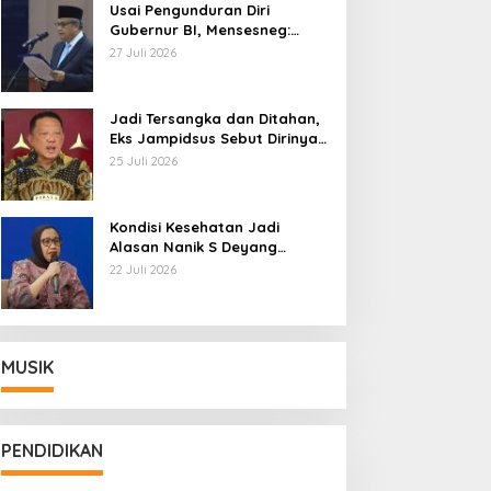
Usai Pengunduran Diri
Gubernur BI, Mensesneg:
Segera Terbit Keppres
27 Juli 2026
Pemberhentian dengan
Hormat
Jadi Tersangka dan Ditahan,
Eks Jampidsus Sebut Dirinya
Korban Kriminalisasi
25 Juli 2026
Kondisi Kesehatan Jadi
Alasan Nanik S Deyang
Mundur dari BGN, Prabowo
22 Juli 2026
Tunjuk Wamentan Sudaryono
MUSIK
PENDIDIKAN