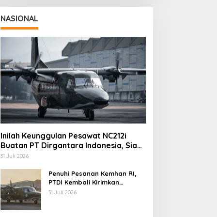
NASIONAL
Inilah Keunggulan Pesawat NC212i
Buatan PT Dirgantara Indonesia, Siap
Dukung Berbagai Operasi TNI
31 Juli 2026
Penuhi Pesanan Kemhan RI,
PTDI Kembali Kirimkan
Pesawat NC212i ke Pangkalan
31 Juli 2026
TNI AU