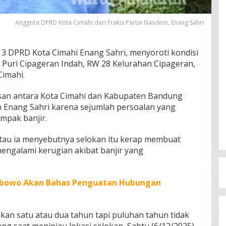
Anggota DPRD Kota Cimahi dari Fraksi Partai Nasdem, Enang Sahri
3 DPRD Kota Cimahi Enang Sahri, menyoroti kondisi
 Puri Cipageran Indah, RW 28 Kelurahan Cipageran,
Cimahi.
asan antara Kota Cimahi dan Kabupaten Bandung
an Enang Sahri karena sejumlah persoalan yang
mpak banjir.
tau ia menyebutnya selokan itu kerap membuat
engalami kerugian akibat banjir yang
rabowo Akan Bahas Penguatan Hubungan
bukan satu atau dua tahun tapi puluhan tahun tidak
ng saat meninjau lokasi selokan, Sabtu (6/12/2025).