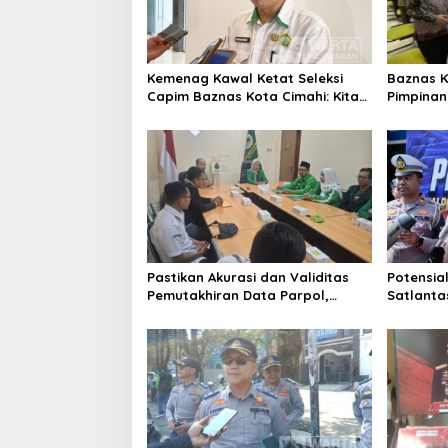
Kemenag Kawal Ketat Seleksi
Baznas K
Capim Baznas Kota Cimahi: Kita
Pimpinan 
Ingin Komisioner Baznas
Seleksi
Berintegritas
Pastikan Akurasi dan Validitas
Potensial
Pemutakhiran Data Parpol,
Satlanta
Bawaslu Kota Cimahi Lakukan
Tindak R
Pengawasan
Brong