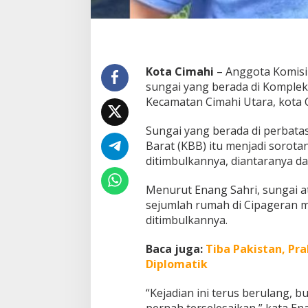
s
a
n
C
i
Kota Cimahi
– Anggota Komisi 
m
a
sungai yang berada di Komplek
h
Kecamatan Cimahi Utara, kota 
i
-
Sungai yang berada di perbat
K
Barat (KBB) itu menjadi sorot
B
B
ditimbulkannya, diantaranya da
:
M
Menurut Enang Sahri, sungai a
a
sejumlah rumah di Cipageran m
s
ditimbulkannya.
y
a
r
Baca juga:
Tiba Pakistan, P
a
Diplomatik
k
a
“Kejadian ini terus berulang, 
t
pernah terselesaikan,” kata Ena
J