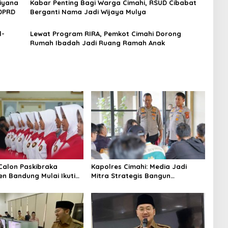
iyana
Kabar Penting Bagi Warga Cimahi, RSUD Cibabat
 DPRD
Berganti Nama Jadi Wijaya Mulya
l-
Lewat Program RIRA, Pemkot Cimahi Dorong
Rumah Ibadah Jadi Ruang Ramah Anak
Calon Paskibraka
Kapolres Cimahi: Media Jadi
n Bandung Mulai Ikuti
Mitra Strategis Bangun
n Latihan
Kepercayaan Publik