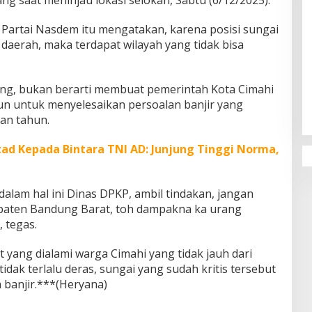
 Partai Nasdem itu mengatakan, karena posisi sungai
daerah, maka terdapat wilayah yang tidak bisa
Penguatan Pendidikan Agama dan
ang, bukan berarti membuat pemerintah Kota Cimahi
Karakter Sekolah Nur Al Rahman
n untuk menyelesaikan persoalan banjir yang
Bikin Sekolah di Malaysia Tertarik
Mempelajarinya
an tahun.
ad Kepada Bintara TNI AD: Junjung Tinggi Norma,
alam hal ini Dinas DPKP, ambil tindakan, jangan
upaten Bandung Barat, toh dampakna ka urang
 tegas.
 yang dialami warga Cimahi yang tidak jauh dari
tidak terlalu deras, sungai yang sudah kritis tersebut
banjir.***(Heryana)