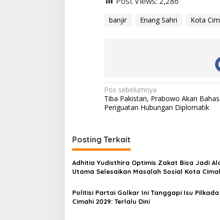
Post Views:
2,286
banjir
Enang Sahri
Kota Cim
N
Pos sebelumnya
Tiba Pakistan, Prabowo Akan Bahas
a
Penguatan Hubungan Diplomatik
v
i
Posting Terkait
g
a
Adhitia Yudisthira Optimis Zakat Bisa Jadi Al
s
Utama Selesaikan Masalah Sosial Kota Cima
i
Politisi Partai Golkar Ini Tanggapi Isu Pilkad
p
Cimahi 2029: Terlalu Dini
o