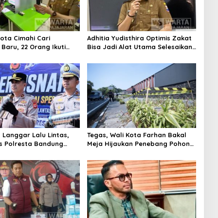
ota Cimahi Cari
Adhitia Yudisthira Optimis Zakat
Baru, 22 Orang Ikuti
Bisa Jadi Alat Utama Selesaikan
Masalah Sosial Kota Cimahi
 Langgar Lalu Lintas,
Tegas, Wali Kota Farhan Bakal
s Polresta Bandung
Meja Hijaukan Penebang Pohon
ibuan Motor Berknalpot
di Jalan Riau