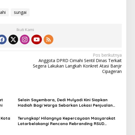
ahi
sungai
Ikuti Kami
Pos berikutnya
Anggota DPRD Cimahi Sentil Dinas Terkait
Segera Lakukan Langkah Konkret Atasi Banjir
Cipageran
at
Selain Sayembara, Dedi Mulyadi Kini Siapkan
hi
Hadiah Bagi Warga Sebarkan Lokasi Penjualan
Narkotika
a Kota
Terungkap! Hilangnya Kepercayaan Masyarakat
Latarbelakangi Rencana Rebranding RSUD
Cibabat