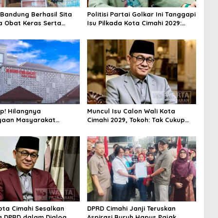
 Bandung Berhasil Sita
Politisi Partai Golkar Ini Tanggapi
a Obat Keras Serta
Isu Pilkada Kota Cimahi 2029:
Ratusan Kasus Narkoba
Terlalu Dini
p! Hilangnya
Muncul Isu Calon Wali Kota
yaan Masyarakat
Cimahi 2029, Tokoh: Tak Cukup
akangi Rencana
Hanya Bermodal Legitimasi
ng RSUD Cibabat
Parpol
Kota Cimahi Sesalkan
DPRD Cimahi Janji Teruskan
 DPRD dalam Dialog
Aspirasi Buruh Hapus Pajak