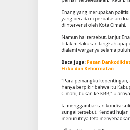
a
d
Enang yang merupakan politisi
i
yang berada di perbatasan dua 
K
diintervensi oleh Kota Cimahi.
o
r
b
Namun hal tersebut, lanjut En
a
tidak melakukan langkah apapu
n
dialami warganya selama puluh
Baca juga:
Pesan Dankodiklat
Etika dan Kehormatan
“Para pemangku kepentingan, d
hanya berpikir bahwa itu Kab
Cimahi, bukan ke KBB,” ujarnya,
Ia menggambarkan kondisi sulit
sungai tersebut. Kendati hujan 
menurutnya teta menyebabkan 