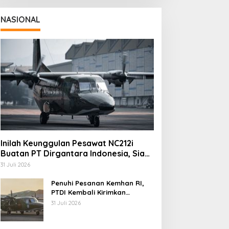
NASIONAL
Inilah Keunggulan Pesawat NC212i
Buatan PT Dirgantara Indonesia, Siap
Dukung Berbagai Operasi TNI
31 Juli 2026
Penuhi Pesanan Kemhan RI,
PTDI Kembali Kirimkan
Pesawat NC212i ke Pangkalan
31 Juli 2026
TNI AU