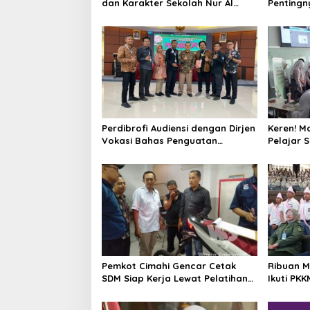
dan Karakter Sekolah Nur Al
Pentingn
Rahman Bikin Sekolah di
Keberlan
Malaysia Tertarik
Mempelajarinya
Perdibrofi Audiensi dengan Dirjen
Keren! M
Vokasi Bahas Penguatan
Pelajar 
Pendidikan Broadcasting dan
Aplikasi
Film
Pemkot Cimahi Gencar Cetak
Ribuan M
SDM Siap Kerja Lewat Pelatihan
Ikuti PK
Otomotif
Nawasena
Gemilan