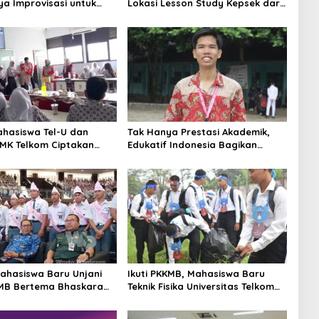
ya Improvisasi untuk
Lokasi Lesson Study Kepsek dari
jutan Dunia Pendidikan
Malaysia, Wawalkot Adhitia: Kami
Bangga
ahasiswa Tel-U dan
Tak Hanya Prestasi Akademik,
SMK Telkom Ciptakan
Edukatif Indonesia Bagikan
 Pilah Sampah
Ragam Kisah Inspiratif Pelajar
ahasiswa Baru Unjani
Ikuti PKKMB, Mahasiswa Baru
KMB Bertema Bhaskara
Teknik Fisika Universitas Telkom
, Motivasi Masa Depan
Dibekali Optimisme Raih Masa
g
Depan