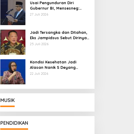
Usai Pengunduran Diri
Gubernur BI, Mensesneg:
Segera Terbit Keppres
27 Juli 2026
Pemberhentian dengan
Hormat
Jadi Tersangka dan Ditahan,
Eks Jampidsus Sebut Dirinya
Korban Kriminalisasi
25 Juli 2026
Kondisi Kesehatan Jadi
Alasan Nanik S Deyang
Mundur dari BGN, Prabowo
22 Juli 2026
Tunjuk Wamentan Sudaryono
MUSIK
PENDIDIKAN