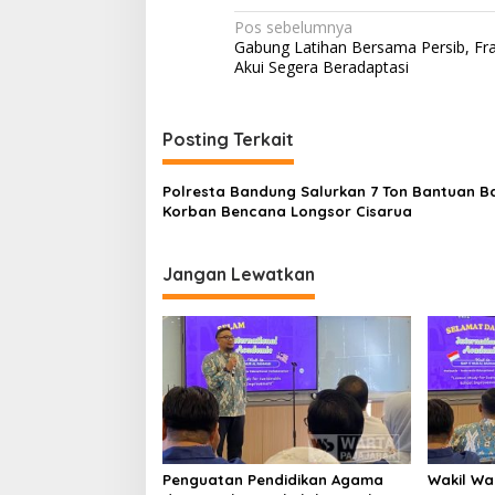
N
Pos sebelumnya
Gabung Latihan Bersama Persib, Fr
a
Akui Segera Beradaptasi
v
i
Posting Terkait
g
a
Polresta Bandung Salurkan 7 Ton Bantuan B
s
Korban Bencana Longsor Cisarua
i
p
Jangan Lewatkan
o
s
Penguatan Pendidikan Agama
Wakil Wal