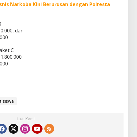
snis Narkoba Kini Berurusan dengan Polresta
B
0.000, dan
.000
aket C
1.800.000
.000
a siswa
Ikuti Kami