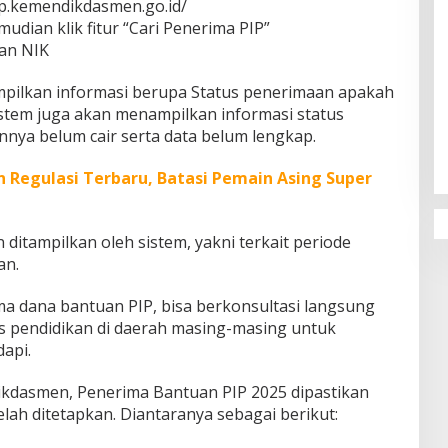
ip.kemendikdasmen.go.id/
dian klik fitur “Cari Penerima PIP”
an NIK
mpilkan informasi berupa Status penerimaan apakah
Penguatan Pendidikan Agama dan
stem juga akan menampilkan informasi status
Karakter Sekolah Nur Al Rahman
annya belum cair serta data belum lengkap.
Bikin Sekolah di Malaysia Tertarik
Mempelajarinya
n Regulasi Terbaru, Batasi Pemain Asing Super
 ditampilkan oleh sistem, yakni terkait periode
an.
a dana bantuan PIP, bisa berkonsultasi langsung
s pendidikan di daerah masing-masing untuk
api.
dikdasmen, Penerima Bantuan PIP 2025 dipastikan
elah ditetapkan. Diantaranya sebagai berikut: