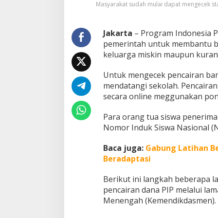
Masyarakat sudah mulai dapat mengecek stat
t
a
t
Jakarta
– Program Indonesia P
u
s
pemerintah untuk membantu bia
P
keluarga miskin maupun kura
e
n
Untuk mengecek pencairan bant
c
mendatangi sekolah. Pencaira
a
i
secara online meggunakan pon
r
a
Para orang tua siswa penerima
n
Nomor Induk Siswa Nasional (
D
a
Baca juga:
Gabung Latihan Be
n
a
Beradaptasi
P
I
Berikut ini langkah beberapa 
P
pencairan dana PIP melalui la
Menengah (Kemendikdasmen).