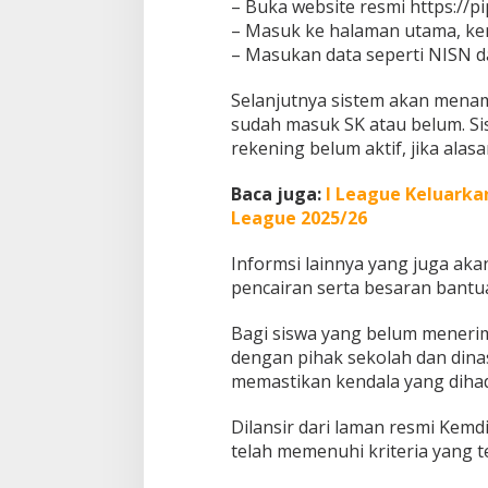
– Buka website resmi https://p
– Masuk ke halaman utama, kemu
– Masukan data seperti NISN d
Selanjutnya sistem akan mena
sudah masuk SK atau belum. Si
rekening belum aktif, jika alas
Baca juga:
I League Keluarka
League 2025/26
Informsi lainnya yang juga akan
pencairan serta besaran bantu
Bagi siswa yang belum menerim
dengan pihak sekolah dan dina
memastikan kendala yang dihad
Dilansir dari laman resmi Kem
telah memenuhi kriteria yang t