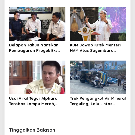
Masyarakat Jadi Kunci
dan Korban di Bali, Begini
Pertumbuhan Ekonomi
Penjelasan Dedi Mulyadi
Delapan Tahun Nantikan
KDM Jawab Kritik Menteri
Pembayaran Proyek Eks
HAM Atas Sayembara
Wagub Jabar, Konsultan
Penangkapan Begal dan
Tasikmalaya Akui Merugi 3,9
Pelaku Kejahatan
Miliar
Usai Viral Tegur Alphard
Truk Pengangkut Air Mineral
Terobos Lampu Merah,
Terguling, Lalu Lintas
Fiktor Pilih Tawaran KDM
Jatinangor Seketika
Jadi Satpam Gedung Sate
Memadat
Tinggalkan Balasan