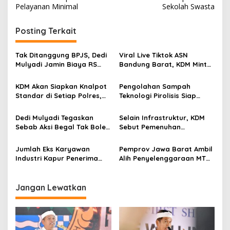
v
Pelayanan Minimal
Sekolah Swasta
i
g
Posting Terkait
a
s
Tak Ditanggung BPJS, Dedi
Viral Live Tiktok ASN
Mulyadi Jamin Biaya RS
Bandung Barat, KDM Minta
i
Korban Kejahatan Dibayar
Bupati Sanksi Tegas: Bila
p
Pemprov Jabar
Perlu Pemberhentian
KDM Akan Siapkan Knalpot
Pengolahan Sampah
Standar di Setiap Polres,
Teknologi Pirolisis Siap
o
Kendaraan Knalpot Brong
Lahap Tiga Ribu Ton
s
Tertangkap Langsung Ganti
Sampah Harian Jawa
Dedi Mulyadi Tegaskan
Selain Infrastruktur, KDM
Barat
Sebab Aksi Begal Tak Boleh
Sebut Pemenuhan
Hanya Dikaitkan dengan
Kebutuhan Dasar
Ekonomi
Masyarakat Jadi Fokus
Jumlah Eks Karyawan
Pemprov Jawa Barat Ambil
APBD Jabar 2027
Industri Kapur Penerima
Alih Penyelenggaraan MTQ
Bantuan Mendadak
2027 Pasca Garut Mundur
Bertambah, KDM: Kita
Jadi Tuan Rumah
Identifikasi
Jangan Lewatkan