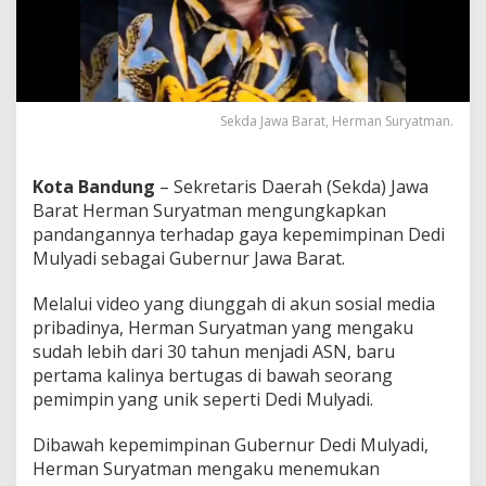
a
b
a
r
S
e
Sekda Jawa Barat, Herman Suryatman.
b
u
t
D
Kota Bandung
– Sekretaris Daerah (Sekda) Jawa
e
Barat Herman Suryatman mengungkapkan
d
pandangannya terhadap gaya kepemimpinan Dedi
i
Mulyadi sebagai Gubernur Jawa Barat.
M
u
l
Melalui video yang diunggah di akun sosial media
y
pribadinya, Herman Suryatman yang mengaku
a
sudah lebih dari 30 tahun menjadi ASN, baru
d
pertama kalinya bertugas di bawah seorang
i
pemimpin yang unik seperti Dedi Mulyadi.
G
u
b
Dibawah kepemimpinan Gubernur Dedi Mulyadi,
e
Herman Suryatman mengaku menemukan
r