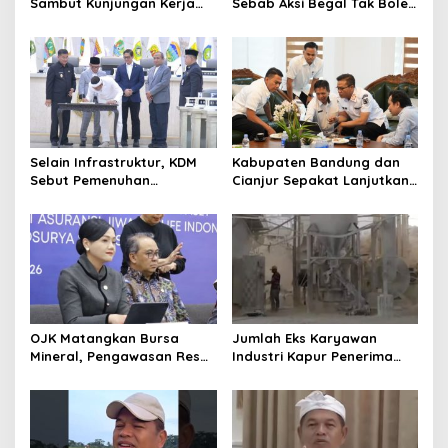
Sambut Kunjungan Kerja
Sebab Aksi Begal Tak Boleh
Menkopolkam: Bentuk
Hanya Dikaitkan dengan
Perhatian Pemerintah
Ekonomi
Selain Infrastruktur, KDM
Kabupaten Bandung dan
Sebut Pemenuhan
Cianjur Sepakat Lanjutkan
Kebutuhan Dasar
Bangun konektivitas,
Masyarakat Jadi Fokus
Percepat Pertumbuhan
APBD Jabar 2027
Ekonomi Daerah
OJK Matangkan Bursa
Jumlah Eks Karyawan
Mineral, Pengawasan Resmi
Industri Kapur Penerima
Dimulai Awal 2027
Bantuan Mendadak
Bertambah, KDM: Kita
Identifikasi