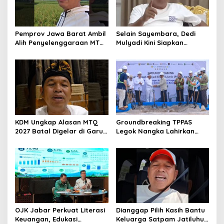
Pemprov Jawa Barat Ambil
Selain Sayembara, Dedi
Alih Penyelenggaraan MTQ
Mulyadi Kini Siapkan
2027 Pasca Garut Mundur
Hadiah Bagi Warga
Jadi Tuan Rumah
Sebarkan Lokasi Penjualan
Narkotika
KDM Ungkap Alasan MTQ
Groundbreaking TPPAS
2027 Batal Digelar di Garut,
Legok Nangka Lahirkan
Pemprov Cari Alternatif
Harapan Baru
Penyelesaian Sampah
Bandung Raya
OJK Jabar Perkuat Literasi
Dianggap Pilih Kasih Bantu
Keuangan, Edukasi
Keluarga Satpam Jatiluhur