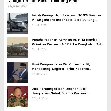
Diduga Terlibat Kasus Tambang Emas
9 Agustus 2026
Inilah Keunggulan Pesawat NC212i Buatan
PT Dirgantara Indonesia, Siap Dukung
Berbagai Operasi TNI
31 Juli 2026
Penuhi Pesanan Kemhan RI, PTDI Kembali
Kirimkan Pesawat NC212i ke Pangkalan TNI
AU
31 Juli 2026
Usai Pengunduran Diri Gubernur BI,
Mensesneg: Segera Terbit Keppres
Pemberhentian dengan Hormat
27 Juli 2026
Jadi Tersangka dan Ditahan, Eks
Jampidsus Sebut Dirinya Korban
Kriminalisasi
25 Juli 2026