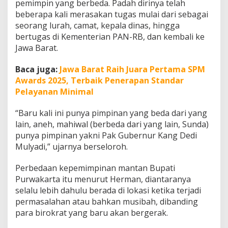
pemimpin yang berbeda. Padah dirinya telah
n
beberapa kali merasakan tugas mulai dari sebagai
u
r
seorang lurah, camat, kepala dinas, hingga
M
bertugas di Kementerian PAN-RB, dan kembali ke
a
Jawa Barat.
h
i
Baca juga:
Jawa Barat Raih Juara Pertama SPM
w
a
Awards 2025, Terbaik Penerapan Standar
l
Pelayanan Minimal
“Baru kali ini punya pimpinan yang beda dari yang
lain, aneh, mahiwal (berbeda dari yang lain, Sunda)
punya pimpinan yakni Pak Gubernur Kang Dedi
Mulyadi,” ujarnya berseloroh.
Perbedaan kepemimpinan mantan Bupati
Purwakarta itu menurut Herman, diantaranya
selalu lebih dahulu berada di lokasi ketika terjadi
permasalahan atau bahkan musibah, dibanding
para birokrat yang baru akan bergerak.