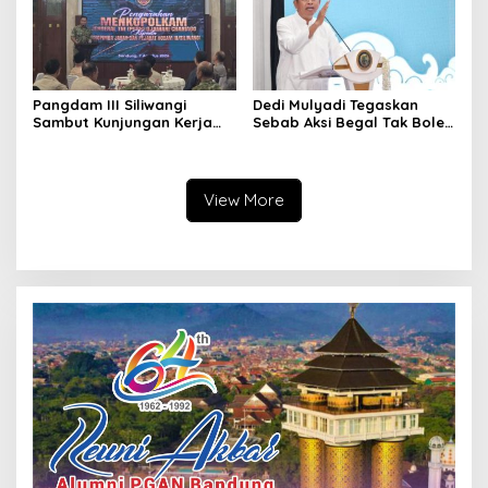
Pangdam III Siliwangi
Dedi Mulyadi Tegaskan
Sambut Kunjungan Kerja
Sebab Aksi Begal Tak Boleh
Menkopolkam: Bentuk
Hanya Dikaitkan dengan
Perhatian Pemerintah
Ekonomi
View More