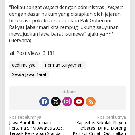
“Beliau sangat
respect
dengan administrasi,
respect
dengan dasar hukum yang disiapkan oleh jajaran
birokrasi, pokokna sabubukna Pak Gubernur.
Rakyat Jabar mari kita rempug jukung sauyunan
mewujudkan Jawa barat istimewa” ajaknya.***
(Heryana)
Post Views:
3,181
dedi mulyadi
Herman Suryatman
Sekda Jawa Barat
Ikuti Kami
N
Pos sebelumnya
Pos berikutnya
Jawa Barat Raih Juara
Kapasitas Sekolah Negeri
a
Pertama SPM Awards 2025,
Terbatas, DPRD Dorong
Terbaik Penerapan Standar
Pemkot Cimahi Optimalkan