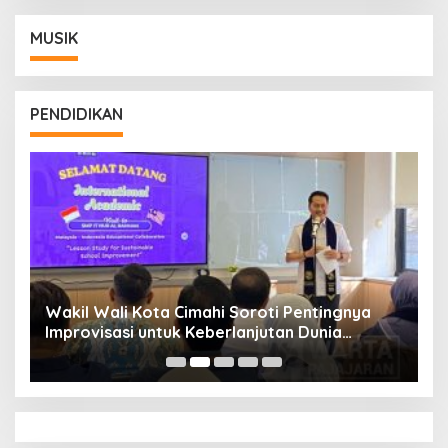
MUSIK
PENDIDIKAN
Wakil Wali Kota Cimahi Soroti Pentingnya
Y
Improvisasi untuk Keberlanjutan Dunia
S
Pendidikan
A