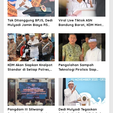
Tak Ditanggung BPJS, Dedi
Viral Live Tiktok ASN
Mulyadi Jamin Biaya RS
Bandung Barat, KDM Minta
Korban Kejahatan Dibayar
Bupati Sanksi Tegas: Bila
Pemprov Jabar
Perlu Pemberhentian
KDM Akan Siapkan Knalpot
Pengolahan Sampah
Standar di Setiap Polres,
Teknologi Pirolisis Siap
Kendaraan Knalpot Brong
Lahap Tiga Ribu Ton
Tertangkap Langsung Ganti
Sampah Harian Jawa
Barat
Pangdam III Siliwangi
Dedi Mulyadi Tegaskan