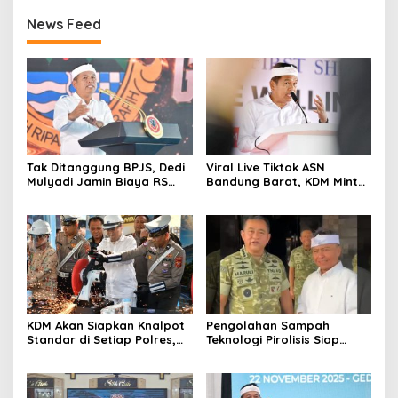
News Feed
Tak Ditanggung BPJS, Dedi
Viral Live Tiktok ASN
Mulyadi Jamin Biaya RS
Bandung Barat, KDM Minta
Korban Kejahatan Dibayar
Bupati Sanksi Tegas: Bila
Pemprov Jabar
Perlu Pemberhentian
KDM Akan Siapkan Knalpot
Pengolahan Sampah
Standar di Setiap Polres,
Teknologi Pirolisis Siap
Kendaraan Knalpot Brong
Lahap Tiga Ribu Ton
Tertangkap Langsung Ganti
Sampah Harian Jawa
Barat