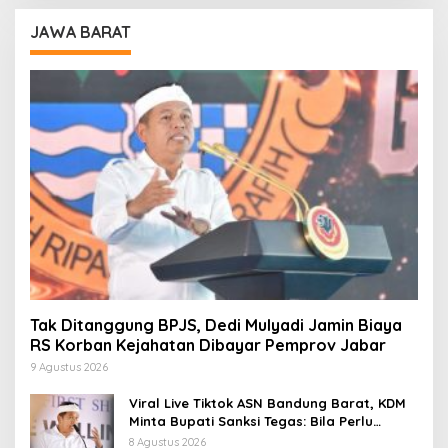
JAWA BARAT
Tak Ditanggung BPJS, Dedi Mulyadi Jamin Biaya
RS Korban Kejahatan Dibayar Pemprov Jabar
9 Agustus 2026
Viral Live Tiktok ASN Bandung Barat, KDM
Minta Bupati Sanksi Tegas: Bila Perlu
Pemberhentian
8 Agustus 2026