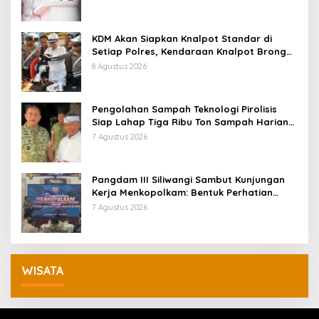
KDM Akan Siapkan Knalpot Standar di
Setiap Polres, Kendaraan Knalpot Brong
Tertangkap Langsung Ganti
8 Agustus 2026
Pengolahan Sampah Teknologi Pirolisis
Siap Lahap Tiga Ribu Ton Sampah Harian
Jawa Barat
7 Agustus 2026
Pangdam III Siliwangi Sambut Kunjungan
Kerja Menkopolkam: Bentuk Perhatian
Pemerintah
7 Agustus 2026
WISATA