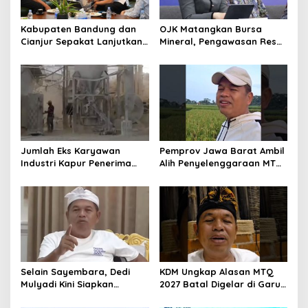
Kabupaten Bandung dan
OJK Matangkan Bursa
Cianjur Sepakat Lanjutkan
Mineral, Pengawasan Resmi
Bangun konektivitas,
Dimulai Awal 2027
Percepat Pertumbuhan
Ekonomi Daerah
Jumlah Eks Karyawan
Pemprov Jawa Barat Ambil
Industri Kapur Penerima
Alih Penyelenggaraan MTQ
Bantuan Mendadak
2027 Pasca Garut Mundur
Bertambah, KDM: Kita
Jadi Tuan Rumah
Identifikasi
Selain Sayembara, Dedi
KDM Ungkap Alasan MTQ
Mulyadi Kini Siapkan
2027 Batal Digelar di Garut,
Hadiah Bagi Warga
Pemprov Cari Alternatif