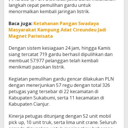
g
langkah cepat pemulihan gardu untuk
a
menormalkan kembali jaringan listrik.
n
L
Baca juga:
Ketahanan Pangan Swadaya
i
s
Masyarakat Kampung Adat Cireundeu Jadi
t
Magnet Pariwisata
r
i
Dengan sistem kesiagaan 24 jam, hingga Kamis
k
siang tercatat 719 gardu berhasil dipulihkan dan
W
i
membuat 57.977 pelanggan telah kembali
l
menikmati pasokan listrik.
a
y
Kegiatan pemulihan gardu gencar dilakukan PLN
a
dengan menerjunkan 57 regu dengan total 326
h
B
petugas yang tersebar di 22 kecamatan di
e
Kabupaten Sukabumi, serta 11 kecamatan di
n
Kabupaten Cianjur.
c
a
Kinerja petugas ditunjang dengan 52 unit mobil
n
a
pick up, 10 unit truk, serta lima unit crane. Seluruh