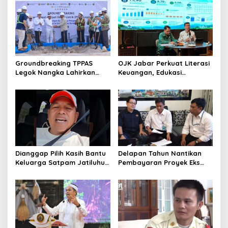
Sebarkan Lokasi Penjualan
Narkotika
Groundbreaking TPPAS
OJK Jabar Perkuat Literasi
Legok Nangka Lahirkan
Keuangan, Edukasi
Harapan Baru
Masyarakat Jadi Kunci
Penyelesaian Sampah
Pertumbuhan Ekonomi
Bandung Raya
Dianggap Pilih Kasih Bantu
Delapan Tahun Nantikan
Keluarga Satpam Jatiluhur
Pembayaran Proyek Eks
dan Korban di Bali, Begini
Wagub Jabar, Konsultan
Penjelasan Dedi Mulyadi
Tasikmalaya Akui Merugi 3,9
Miliar