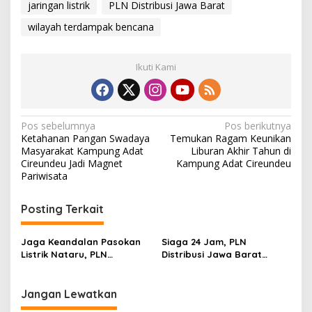
jaringan listrik
PLN Distribusi Jawa Barat
wilayah terdampak bencana
Ikuti Kami
N
Pos sebelumnya
Pos berikutnya
Ketahanan Pangan Swadaya
Temukan Ragam Keunikan
a
Masyarakat Kampung Adat
Liburan Akhir Tahun di
v
Cireundeu Jadi Magnet
Kampung Adat Cireundeu
Pariwisata
i
g
Posting Terkait
a
s
Jaga Keandalan Pasokan
Siaga 24 Jam, PLN
Listrik Nataru, PLN
Distribusi Jawa Barat
i
Distribusi Jawa Barat
Berhasil Pulihkan Ratusan
p
Kerahkan Ribuan Personel
Gardu Terdampak Bencana
Jangan Lewatkan
o