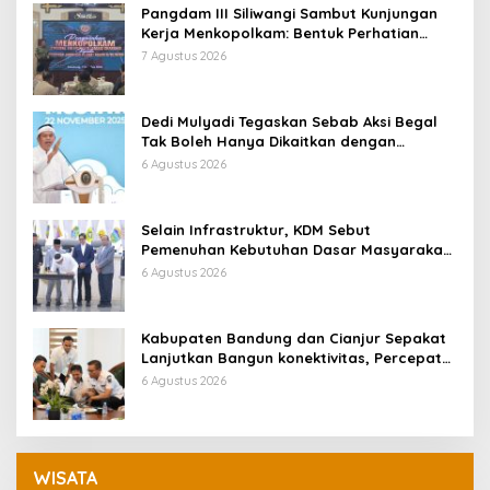
Pangdam III Siliwangi Sambut Kunjungan
Kerja Menkopolkam: Bentuk Perhatian
Pemerintah
7 Agustus 2026
Dedi Mulyadi Tegaskan Sebab Aksi Begal
Tak Boleh Hanya Dikaitkan dengan
Ekonomi
6 Agustus 2026
Selain Infrastruktur, KDM Sebut
Pemenuhan Kebutuhan Dasar Masyarakat
Jadi Fokus APBD Jabar 2027
6 Agustus 2026
Kabupaten Bandung dan Cianjur Sepakat
Lanjutkan Bangun konektivitas, Percepat
Pertumbuhan Ekonomi Daerah
6 Agustus 2026
WISATA