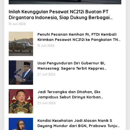
Inilah Keunggulan Pesawat NC212i Buatan PT
Dirgantara Indonesia, Siap Dukung Berbagai
Operasi TNI
31 Juli 2026
Penuhi Pesanan Kemhan RI, PTDI Kembali
Kirimkan Pesawat NC212i ke Pangkalan TNI
AU
31 Juli 2026
Usai Pengunduran Diri Gubernur BI,
Mensesneg: Segera Terbit Keppres
Pemberhentian dengan Hormat
27 Juli 2026
Jadi Tersangka dan Ditahan, Eks
Jampidsus Sebut Dirinya Korban
Kriminalisasi
25 Juli 2026
Kondisi Kesehatan Jadi Alasan Nanik S
Deyang Mundur dari BGN, Prabowo Tunjuk