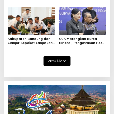
Hanya Dikaitkan dengan
Kebutuhan Dasar
Ekonomi
Masyarakat Jadi Fokus
APBD Jabar 2027
Kabupaten Bandung dan
OJK Matangkan Bursa
Cianjur Sepakat Lanjutkan
Mineral, Pengawasan Resmi
Bangun konektivitas,
Dimulai Awal 2027
Percepat Pertumbuhan
Ekonomi Daerah
View More