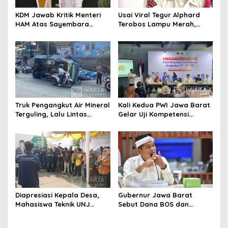
KDM Jawab Kritik Menteri
Usai Viral Tegur Alphard
HAM Atas Sayembara
Terobos Lampu Merah,
Penangkapan Begal dan
Fiktor Pilih Tawaran KDM
Pelaku Kejahatan
Jadi Satpam Gedung Sate
Truk Pengangkut Air Mineral
Kali Kedua PWI Jawa Barat
Terguling, Lalu Lintas
Gelar Uji Kompetensi
Jatinangor Seketika
Wartawan 2026
Memadat
Diapresiasi Kepala Desa,
Gubernur Jawa Barat
Mahasiswa Teknik UNJ
Sebut Dana BOS dan
Serahkan Bantuan Mesin
Bantuan Pemprov Cukupi
Pengelolaan Sampah
Operasional Sekolah