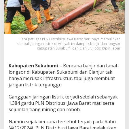
a
r
a
t
P
u
l
i
Para petugas PLN Distribusi Jawa Barat berupaya memulihkan
h
kembali jaringan listrik di wilayah terdampak banjir dan longsor
Kabupaten Sukabumi dan Cianjur. Foto: @pln_jabar
k
a
n
6
Kabupaten Sukabumi
– Bencana banjir dan tanah
0
longsor di Kabupaten Sukabumi dan Cianjur tak
P
hanya merusak infrastruktur, tapi juga membuat
e
jarigan listrik terganggu.
r
s
e
Gangguan jaringan listrik terjadi setelah sebanyak
n
1.384 gardu PLN Distribusi Jawa Barat mati serta
J
sejumlah tiang miring dan roboh.
a
r
Namun sejak bencana tersebut terjadi pada Rabu
i
n
(4/12/2024), PLN Distribusi Jawa Barat melakukan