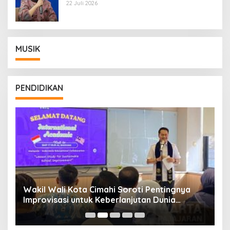
Wamentan Sudaryono
22 Juli 2026
MUSIK
PENDIDIKAN
Wakil Wali Kota Cimahi Soroti Pentingnya
Y
Improvisasi untuk Keberlanjutan Dunia
S
Pendidikan
A