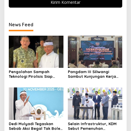
News Feed
Pengolahan Sampah
Pangdam III Siliwangi
Teknologi Pirolisis Siap
Sambut Kunjungan Kerja
Lahap Tiga Ribu Ton
Menkopolkam: Bentuk
Sampah Harian Jawa
Perhatian Pemerintah
Barat
Dedi Mulyadi Tegaskan
Selain Infrastruktur, KDM
Sebab Aksi Begal Tak Boleh
Sebut Pemenuhan