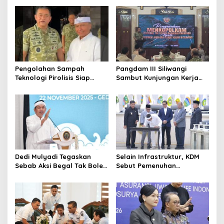
s
Pengolahan Sampah
Pangdam III Siliwangi
Teknologi Pirolisis Siap
Sambut Kunjungan Kerja
Lahap Tiga Ribu Ton
Menkopolkam: Bentuk
Sampah Harian Jawa
Perhatian Pemerintah
Barat
Dedi Mulyadi Tegaskan
Selain Infrastruktur, KDM
Sebab Aksi Begal Tak Boleh
Sebut Pemenuhan
Hanya Dikaitkan dengan
Kebutuhan Dasar
Ekonomi
Masyarakat Jadi Fokus
APBD Jabar 2027