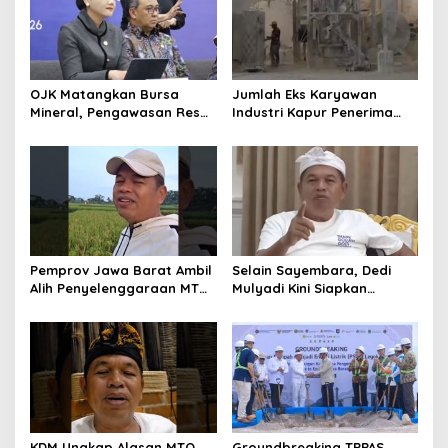
OJK Matangkan Bursa
Jumlah Eks Karyawan
Mineral, Pengawasan Resmi
Industri Kapur Penerima
Dimulai Awal 2027
Bantuan Mendadak
Bertambah, KDM: Kita
Identifikasi
Pemprov Jawa Barat Ambil
Selain Sayembara, Dedi
Alih Penyelenggaraan MTQ
Mulyadi Kini Siapkan
2027 Pasca Garut Mundur
Hadiah Bagi Warga
Jadi Tuan Rumah
Sebarkan Lokasi Penjualan
Narkotika
KDM Ungkap Alasan MTQ
Groundbreaking TPPAS