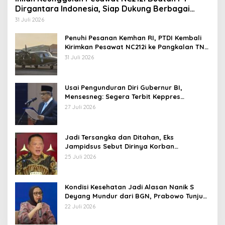
Dirgantara Indonesia, Siap Dukung Berbagai
Operasi TNI
31 Juli 2026
Penuhi Pesanan Kemhan RI, PTDI Kembali
Kirimkan Pesawat NC212i ke Pangkalan TNI
AU
31 Juli 2026
Usai Pengunduran Diri Gubernur BI,
Mensesneg: Segera Terbit Keppres
Pemberhentian dengan Hormat
27 Juli 2026
Jadi Tersangka dan Ditahan, Eks
Jampidsus Sebut Dirinya Korban
Kriminalisasi
25 Juli 2026
Kondisi Kesehatan Jadi Alasan Nanik S
Deyang Mundur dari BGN, Prabowo Tunjuk
Wamentan Sudaryono
22 Juli 2026