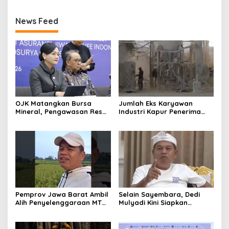
News Feed
OJK Matangkan Bursa
Jumlah Eks Karyawan
Mineral, Pengawasan Resmi
Industri Kapur Penerima
Dimulai Awal 2027
Bantuan Mendadak
Bertambah, KDM: Kita
Identifikasi
Pemprov Jawa Barat Ambil
Selain Sayembara, Dedi
Alih Penyelenggaraan MTQ
Mulyadi Kini Siapkan
2027 Pasca Garut Mundur
Hadiah Bagi Warga
Jadi Tuan Rumah
Sebarkan Lokasi Penjualan
Narkotika