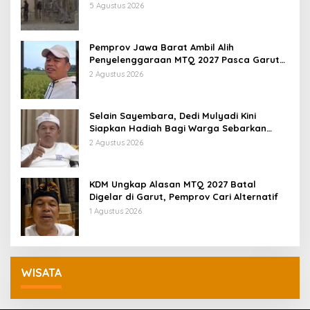
KDM: Kita Identifikasi
5 Agustus 2026
Pemprov Jawa Barat Ambil Alih
Penyelenggaraan MTQ 2027 Pasca Garut
Mundur Jadi Tuan Rumah
2 Agustus 2026
Selain Sayembara, Dedi Mulyadi Kini
Siapkan Hadiah Bagi Warga Sebarkan
Lokasi Penjualan Narkotika
2 Agustus 2026
KDM Ungkap Alasan MTQ 2027 Batal
Digelar di Garut, Pemprov Cari Alternatif
1 Agustus 2026
WISATA