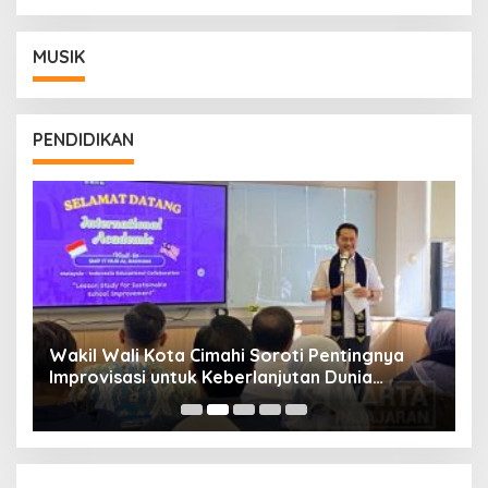
MUSIK
PENDIDIKAN
Wakil Wali Kota Cimahi Soroti Pentingnya
Y
Improvisasi untuk Keberlanjutan Dunia
S
Pendidikan
A