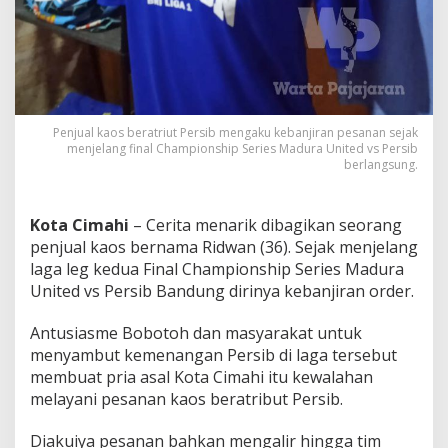
i
g
a
1
,
P
e
Penjual kaos beratriut Persib mengaku kebanjiran pesanan sejak
d
menjelang final Championship Series Madura United vs Persib
a
berlangsung.
g
a
n
Kota Cimahi
– Cerita menarik dibagikan seorang
g
K
penjual kaos bernama Ridwan (36). Sejak menjelang
a
laga leg kedua Final Championship Series Madura
o
United vs Persib Bandung dirinya kebanjiran order.
s
L
Antusiasme Bobotoh dan masyarakat untuk
a
r
menyambut kemenangan Persib di laga tersebut
i
membuat pria asal Kota Cimahi itu kewalahan
s
melayani pesanan kaos beratribut Persib.
M
a
Diakuiya pesanan bahkan mengalir hingga tim
n