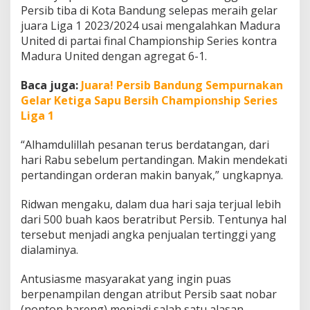
i
Persib tiba di Kota Bandung selepas meraih gelar
s
juara Liga 1 2023/2024 usai mengalahkan Madura
United di partai final Championship Series kontra
Madura United dengan agregat 6-1.
Baca juga:
Juara! Persib Bandung Sempurnakan
Gelar Ketiga Sapu Bersih Championship Series
Liga 1
“Alhamdulillah pesanan terus berdatangan, dari
hari Rabu sebelum pertandingan. Makin mendekati
pertandingan orderan makin banyak,” ungkapnya.
Ridwan mengaku, dalam dua hari saja terjual lebih
dari 500 buah kaos beratribut Persib. Tentunya hal
tersebut menjadi angka penjualan tertinggi yang
dialaminya.
Antusiasme masyarakat yang ingin puas
berpenampilan dengan atribut Persib saat nobar
(nonton bareng) menjadi salah satu alasan