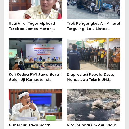
Usai Viral Tegur Alphard
Truk Pengangkut Air Mineral
Terobos Lampu Merah,
Terguling, Lalu Lintas
Fiktor Pilih Tawaran KDM
Jatinangor Seketika
Jadi Satpam Gedung Sate
Memadat
Kali Kedua PWI Jawa Barat
Diapresiasi Kepala Desa,
Gelar Uji Kompetensi
Mahasiswa Teknik UNJ
Wartawan 2026
Serahkan Bantuan Mesin
Pengelolaan Sampah
Gubernur Jawa Barat
Viral Sungai Ciwidey Dialiri