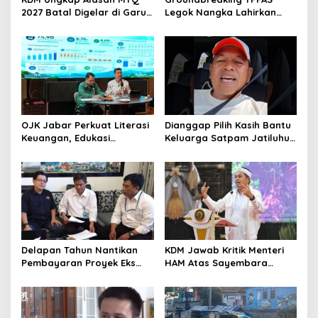
2027 Batal Digelar di Garut,
Legok Nangka Lahirkan
Pemprov Cari Alternatif
Harapan Baru
Penyelesaian Sampah
Bandung Raya
OJK Jabar Perkuat Literasi
Dianggap Pilih Kasih Bantu
Keuangan, Edukasi
Keluarga Satpam Jatiluhur
Masyarakat Jadi Kunci
dan Korban di Bali, Begini
Pertumbuhan Ekonomi
Penjelasan Dedi Mulyadi
Delapan Tahun Nantikan
KDM Jawab Kritik Menteri
Pembayaran Proyek Eks
HAM Atas Sayembara
Wagub Jabar, Konsultan
Penangkapan Begal dan
Tasikmalaya Akui Merugi 3,9
Pelaku Kejahatan
Miliar