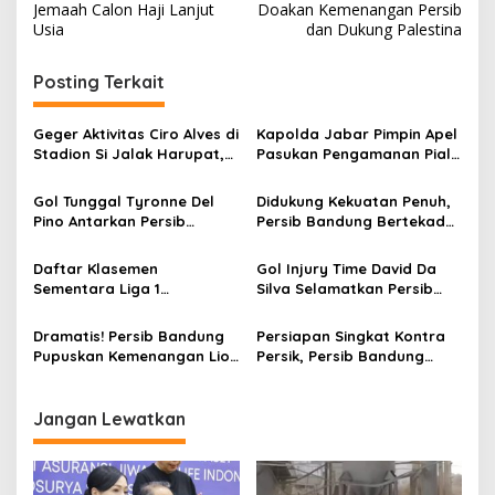
v
Jemaah Calon Haji Lanjut
Doakan Kemenangan Persib
Usia
dan Dukung Palestina
i
g
Posting Terkait
a
s
Geger Aktivitas Ciro Alves di
Kapolda Jabar Pimpin Apel
Stadion Si Jalak Harupat,
Pasukan Pengamanan Piala
i
Balik Bandung?
Presiden 2025
p
Gol Tunggal Tyronne Del
Didukung Kekuatan Penuh,
Pino Antarkan Persib
Persib Bandung Bertekad
o
Puncaki Klasemen Liga 1
Curi Tiga Poin di Kandang
s
Persis
Daftar Klasemen
Gol Injury Time David Da
Sementara Liga 1
Silva Selamatkan Persib
2024/2025, Persib Bandung
Bandung dari Kekalahan
Peringkat Kedua
Dramatis! Persib Bandung
Persiapan Singkat Kontra
Pupuskan Kemenangan Lion
Persik, Persib Bandung
City Sailor 2-3
Pertahankan Rekor Tak
Terkalahkan
Jangan Lewatkan