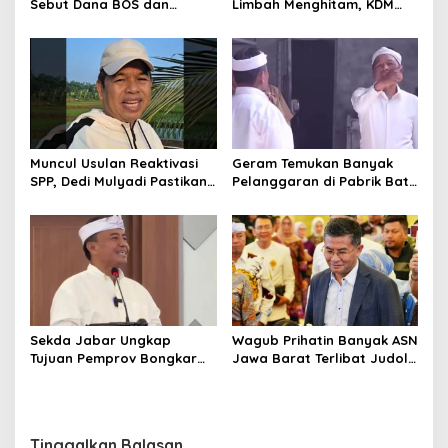
Sebut Dana BOS dan
Limbah Menghitam, KDM
Bantuan Pemprov Cukupi
Pastikan Segera Identifikasi
Operasional Sekolah
Pelaku
Muncul Usulan Reaktivasi
Geram Temukan Banyak
SPP, Dedi Mulyadi Pastikan
Pelanggaran di Pabrik Batu
Pemprov Jabar Tetap
Kapur Cipatat, KDM:
Selenggarakan Sekolah
Gunung Beak, Rakyat
Gratis
Balangsak
Sekda Jabar Ungkap
Wagub Prihatin Banyak ASN
Tujuan Pemprov Bongkar
Jawa Barat Terlibat Judol:
Gedung Perpustakaan
Ada Satu Orang Sampai
Gasibu
Rp800 Juta
Tinggalkan Balasan