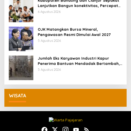
Kabupaten Bandung dan Cianjur Sepakat
Lanjutkan Bangun konektivitas, Percepat
Pertumbuhan Ekonomi Daerah
6 Agustus 2026
OJK Matangkan Bursa Mineral,
Pengawasan Resmi Dimulai Awal 2027
5 Agustus 2026
Jumlah Eks Karyawan Industri Kapur
Penerima Bantuan Mendadak Bertambah,
KDM: Kita Identifikasi
5 Agustus 2026
WISATA