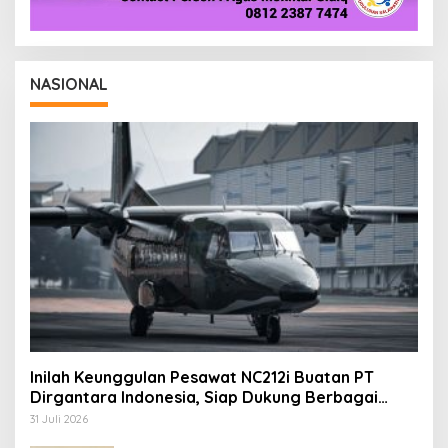
NASIONAL
Inilah Keunggulan Pesawat NC212i Buatan PT
Dirgantara Indonesia, Siap Dukung Berbagai
Operasi TNI
31 Juli 2026