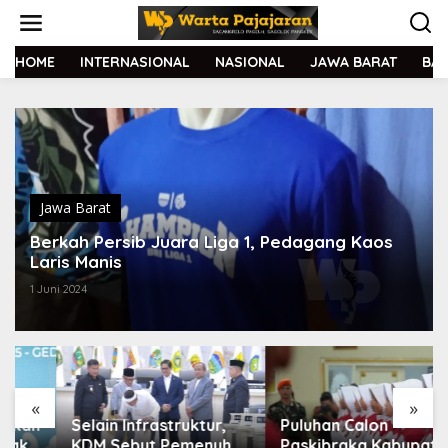
L
e
w
a
HOME
INTERNASIONAL
NASIONAL
JAWA BARAT
BA
t
i
k
e
k
o
n
t
Jawa Barat
e
Berkah Persib Juara Liga 1, Pedagang Kaos
n
Laris Manis
1 Juni 2024
«
»
Selain Infrastruktur,
Puluhan Calon
KDM Sebut Pemenuhan
Paskibraka Kabupaten