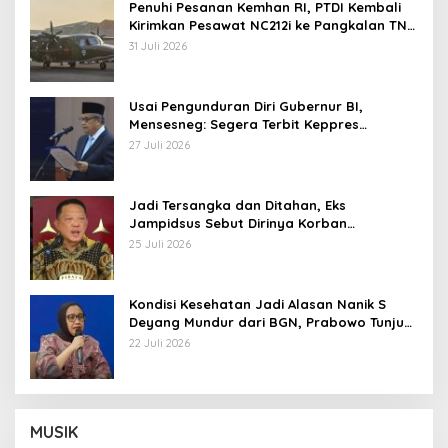
Penuhi Pesanan Kemhan RI, PTDI Kembali
Kirimkan Pesawat NC212i ke Pangkalan TNI
AU
31 Juli 2026
Usai Pengunduran Diri Gubernur BI,
Mensesneg: Segera Terbit Keppres
Pemberhentian dengan Hormat
27 Juli 2026
Jadi Tersangka dan Ditahan, Eks
Jampidsus Sebut Dirinya Korban
Kriminalisasi
25 Juli 2026
Kondisi Kesehatan Jadi Alasan Nanik S
Deyang Mundur dari BGN, Prabowo Tunjuk
Wamentan Sudaryono
22 Juli 2026
MUSIK