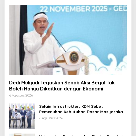
Dedi Mulyadi Tegaskan Sebab Aksi Begal Tak
Boleh Hanya Dikaitkan dengan Ekonomi
6 Agustus 2026
Selain Infrastruktur, KDM Sebut
Pemenuhan Kebutuhan Dasar Masyarakat
Jadi Fokus APBD Jabar 2027
6 Agustus 2026