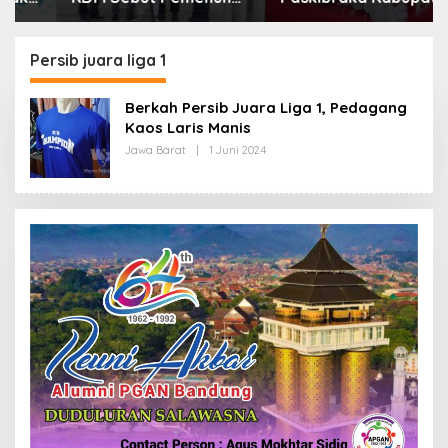
Kebutuhan Dasar
Bandung Mulai Ikuti
Masyarakat Jadi
Pemusatan Latihan
Fokus APBD Jabar
Persib juara liga 1
2027
Berkah Persib Juara Liga 1, Pedagang
Kaos Laris Manis
Jawa Barat
|
1 Juni 2024
O
L
E
H
R
E
D
A
K
S
I