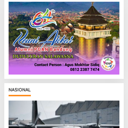
R
E
D
A
K
S
I
NASIONAL