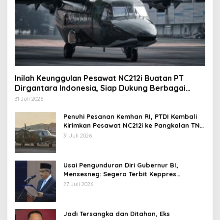
Inilah Keunggulan Pesawat NC212i Buatan PT
Dirgantara Indonesia, Siap Dukung Berbagai
Operasi TNI
31 Juli 2026
Penuhi Pesanan Kemhan RI, PTDI Kembali
Kirimkan Pesawat NC212i ke Pangkalan TNI
AU
31 Juli 2026
Usai Pengunduran Diri Gubernur BI,
Mensesneg: Segera Terbit Keppres
Pemberhentian dengan Hormat
27 Juli 2026
Jadi Tersangka dan Ditahan, Eks