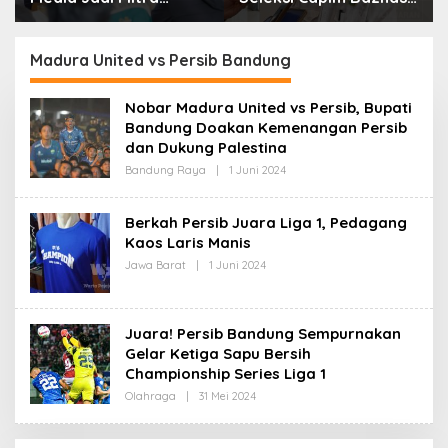
Strategis Bangun
Kota Cimahi: Kita Ingin
Kepercayaan Publik
Komisioner Baznas
Berintegritas
Madura United vs Persib Bandung
Nobar Madura United vs Persib, Bupati
Bandung Doakan Kemenangan Persib
dan Dukung Palestina
Bandung Raya
|
1 Juni 2024
O
L
E
H
Berkah Persib Juara Liga 1, Pedagang
R
Kaos Laris Manis
E
D
Jawa Barat
|
1 Juni 2024
O
A
L
K
E
S
H
I
R
Juara! Persib Bandung Sempurnakan
E
D
Gelar Ketiga Sapu Bersih
A
Championship Series Liga 1
K
S
Olahraga
|
31 Mei 2024
O
I
L
E
H