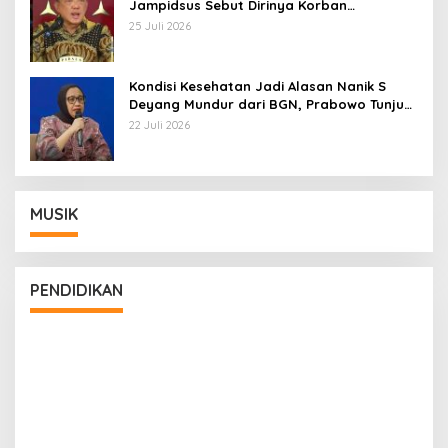
Jampidsus Sebut Dirinya Korban
Kriminalisasi
25 Juli 2026
Kondisi Kesehatan Jadi Alasan Nanik S
Deyang Mundur dari BGN, Prabowo Tunjuk
Wamentan Sudaryono
22 Juli 2026
MUSIK
PENDIDIKAN