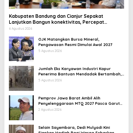
Kabupaten Bandung dan Cianjur Sepakat
Lanjutkan Bangun konektivitas, Percepat
Pertumbuhan Ekonomi Daerah
6 Agustus 2026
OJK Matangkan Bursa Mineral,
Pengawasan Resmi Dimulai Awal 2027
5 Agustus 2026
Jumlah Eks Karyawan Industri Kapur
Penerima Bantuan Mendadak Bertambah,
KDM: Kita Identifikasi
5 Agustus 2026
Pemprov Jawa Barat Ambil Alih
Penyelenggaraan MTQ 2027 Pasca Garut
Mundur Jadi Tuan Rumah
2 Agustus 2026
Selain Sayembara, Dedi Mulyadi Kini
Siapkan Hadiah Bagi Warga Sebarkan