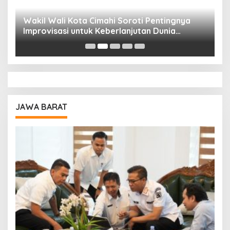
Wakil Wali Kota Cimahi Soroti Pentingnya
Y
Improvisasi untuk Keberlanjutan Dunia
S
Pendidikan
A
JAWA BARAT