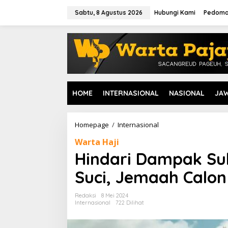
L
e
Sabtu, 8 Agustus 2026
Hubungi Kami
Pedoma
w
a
t
i
k
e
k
o
HOME
INTERNASIONAL
NASIONAL
JA
n
t
e
n
Homepage
/
Internasional
H
i
Warta Haji
n
d
Hindari Dampak Suh
a
r
Suci, Jemaah Calon 
i
D
Redaksi
8 Mei 2024
a
Internasional
722 Dilihat
m
p
a