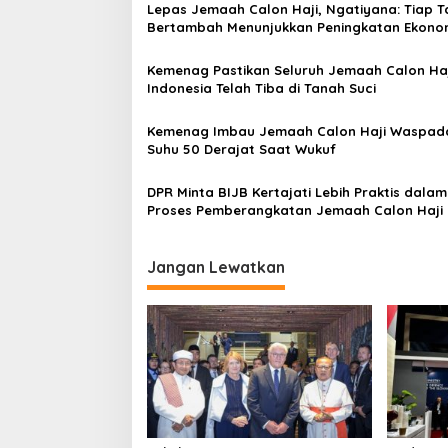
Lepas Jemaah Calon Haji, Ngatiyana: Tiap 
a
Bertambah Menunjukkan Peningkatan Ekono
s
Cimahi
Kemenag Pastikan Seluruh Jemaah Calon Haj
i
Indonesia Telah Tiba di Tanah Suci
p
o
Kemenag Imbau Jemaah Calon Haji Waspad
Suhu 50 Derajat Saat Wukuf
s
DPR Minta BIJB Kertajati Lebih Praktis dalam
Proses Pemberangkatan Jemaah Calon Haji
Jangan Lewatkan