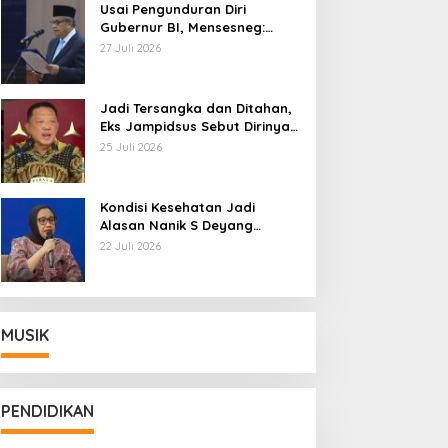
Usai Pengunduran Diri
Gubernur BI, Mensesneg:
Segera Terbit Keppres
27 Juli 2026
Pemberhentian dengan
Hormat
Jadi Tersangka dan Ditahan,
Eks Jampidsus Sebut Dirinya
Korban Kriminalisasi
25 Juli 2026
Kondisi Kesehatan Jadi
Alasan Nanik S Deyang
Mundur dari BGN, Prabowo
22 Juli 2026
Tunjuk Wamentan Sudaryono
MUSIK
PENDIDIKAN