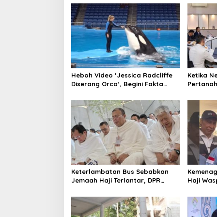
Tetangga
Heboh Video ‘Jessica Radcliffe
Ketika N
Diserang Orca’, Begini Fakta
Pertanah
Sebenarnya
Kemente
Keterlambatan Bus Sebabkan
Kemenag
Jemaah Haji Terlantar, DPR
Haji Was
Ancam Tolak Syarikah dengan
Saat Wu
Pelayanan Buruk