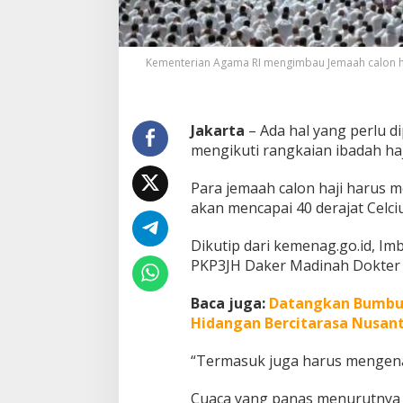
,
J
e
m
Kementerian Agama RI mengimbau Jemaah calon ha
a
a
h
C
Jakarta
– Ada hal yang perlu d
a
mengikuti rangkaian ibadah haj
l
o
Para jemaah calon haji harus 
n
akan mencapai 40 derajat Celciu
H
a
j
Dikutip dari kemenag.go.id, Imb
i
PKP3JH Daker Madinah Dokter 
W
a
Baca juga:
Datangkan Bumbu d
j
i
Hidangan Bercitarasa Nusan
b
P
“Termasuk juga harus mengenal
e
r
Cuaca yang panas menurutnya 
h