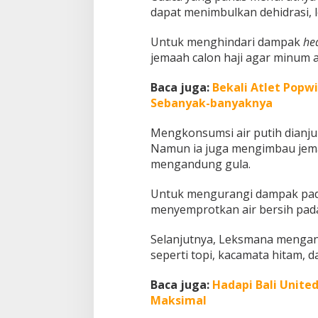
dapat menimbulkan dehidrasi, 
a
t
i
Untuk menghindari dampak
he
k
jemaah calon haji agar minum ai
a
n
Baca juga:
Bekali Atlet Popw
I
n
Sebanyak-banyaknya
i
Mengkonsumsi air putih dianj
Namun ia juga mengimbau jem
mengandung gula.
Untuk mengurangi dampak pada
menyemprotkan air bersih pada
Selanjutnya, Leksmana menga
seperti topi, kacamata hitam, d
Baca juga:
Hadapi Bali United
Maksimal