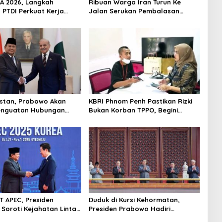
SA 2026, Langkah
Ribuan Warga Iran Turun Ke
 PTDI Perkuat Kerja
Jalan Serukan Pembalasan
dang Pertahanan
Wafatnya Khamenei
Malaysia
istan, Prabowo Akan
KBRI Phnom Penh Pastikan Rizki
enguatan Hubungan
Bukan Korban TPPO, Begini
ik
Penjelasannya
T APEC, Presiden
Duduk di Kursi Kehormatan,
Soroti Kejahatan Lintas
Presiden Prabowo Hadiri
a Pasifik
Undangan Xi Jinping