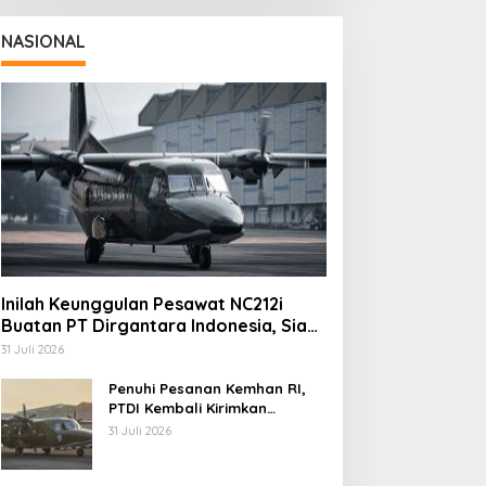
NASIONAL
Inilah Keunggulan Pesawat NC212i
Buatan PT Dirgantara Indonesia, Siap
Dukung Berbagai Operasi TNI
31 Juli 2026
Penuhi Pesanan Kemhan RI,
PTDI Kembali Kirimkan
Pesawat NC212i ke Pangkalan
31 Juli 2026
TNI AU