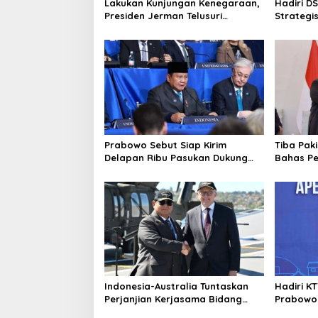
Lakukan Kunjungan Kenegaraan,
Hadiri D
Presiden Jerman Telusuri
Strategis
Terowongan Siaturahmi
Sama Bi
dengan 
Prabowo Sebut Siap Kirim
Tiba Pak
Delapan Ribu Pasukan Dukung
Bahas P
Perdamaian Palestina
Diplomat
Indonesia-Australia Tuntaskan
Hadiri KT
Perjanjian Kerjasama Bidang
Prabowo 
Keamanan: Hubungan Baik
Batas Asi