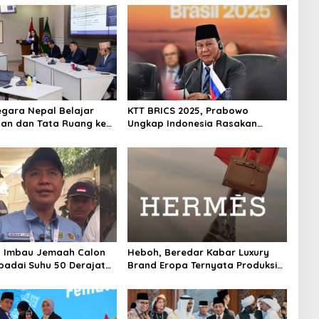
egara Nepal Belajar
KTT BRICS 2025, Prabowo
an dan Tata Ruang ke
Ungkap Indonesia Rasakan
rian ATR/BPN
Dampak Perubahan Iklim
 Imbau Jemaah Calon
Heboh, Beredar Kabar Luxury
padai Suhu 50 Derajat
Brand Eropa Ternyata Produksi
kuf
di China