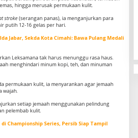
lemas, hingga merusak permukaan kulit.
at stroke
(serangan panas), ia menganjurkan para
r putih 12-16 gelas per hari.
Penguatan Pendidikan Agama dan
ilda Jabar, Sekda Kota Cimahi: Bawa Pulang Medali
Karakter Sekolah Nur Al Rahman
Bikin Sekolah di Malaysia Tertarik
Mempelajarinya
urkan Leksamana tak harus menunggu rasa haus.
aah menghindari minum kopi, teh, dan minuman
 permukaan kulit, ia menyarankan agar jemaah
 wajah.
njurkan setiap jemaah menggunakan pelindung
an pelembab kulit.
 di Championship Series, Persib Siap Tampil