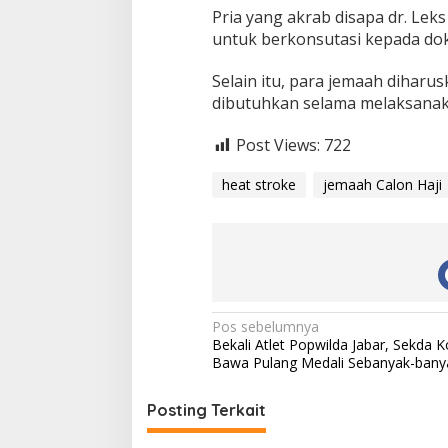
Pria yang akrab disapa dr. Leks
untuk berkonsutasi kepada dokt
Selain itu, para jemaah dihar
dibutuhkan selama melaksanaka
Post Views:
722
heat stroke
jemaah Calon Haji
N
Pos sebelumnya
Bekali Atlet Popwilda Jabar, Sekda K
a
Bawa Pulang Medali Sebanyak-bany
v
i
Posting Terkait
g