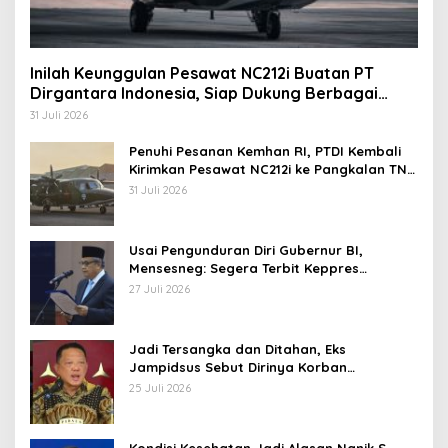
Inilah Keunggulan Pesawat NC212i Buatan PT
Dirgantara Indonesia, Siap Dukung Berbagai
Operasi TNI
31 Juli 2026
Penuhi Pesanan Kemhan RI, PTDI Kembali
Kirimkan Pesawat NC212i ke Pangkalan TNI
AU
31 Juli 2026
Usai Pengunduran Diri Gubernur BI,
Mensesneg: Segera Terbit Keppres
Pemberhentian dengan Hormat
27 Juli 2026
Jadi Tersangka dan Ditahan, Eks
Jampidsus Sebut Dirinya Korban
Kriminalisasi
25 Juli 2026
Kondisi Kesehatan Jadi Alasan Nanik S