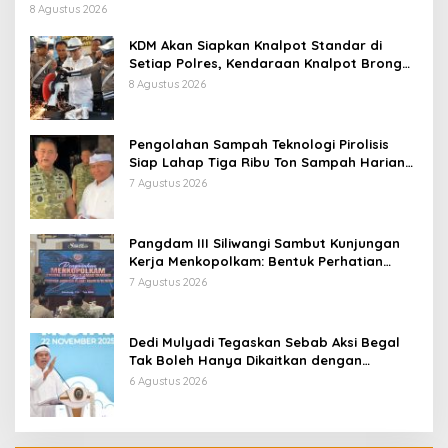
8 Agustus 2026
KDM Akan Siapkan Knalpot Standar di
Setiap Polres, Kendaraan Knalpot Brong
Tertangkap Langsung Ganti
8 Agustus 2026
Pengolahan Sampah Teknologi Pirolisis
Siap Lahap Tiga Ribu Ton Sampah Harian
Jawa Barat
7 Agustus 2026
Pangdam III Siliwangi Sambut Kunjungan
Kerja Menkopolkam: Bentuk Perhatian
Pemerintah
7 Agustus 2026
Dedi Mulyadi Tegaskan Sebab Aksi Begal
Tak Boleh Hanya Dikaitkan dengan
Ekonomi
6 Agustus 2026