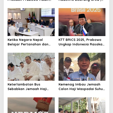
Undangan Xi Jinping
Begini Fakta Sebenarnya
Ketika Negara Nepal
KTT BRICS 2025, Prabowo
Belajar Pertanahan dan
Ungkap Indonesia Rasakan
Tata Ruang ke Kementerian
Dampak Perubahan Iklim
ATR/BPN
Keterlambatan Bus
Kemenag Imbau Jemaah
Sebabkan Jemaah Haji
Calon Haji Waspadai Suhu
Terlantar, DPR Ancam Tolak
50 Derajat Saat Wukuf
Syarikah dengan
Pelayanan Buruk