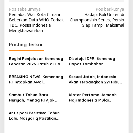
N
Pos sebelumnya
Pos berikutnya
Penjabat Wali Kota Cimahi
Hadapi Bali United di
a
Beberkan Data WHO Terkait
Championship Series, Persib
v
TBC, Posisi Indonesia
Siap Tampil Maksimal
Mengkhawatirkan
i
g
Posting Terkait
a
s
Begini Penjelasan Kemenag
Disetujui DPR, Kemenag
Lebaran 2026 Jatuh di Hari
Dapat Tambahan
i
Sabtu
Anggaran Rp2,3 Triliun
p
BREAKING NEWS! Kemenang
Sesuai Jatah, Indonesia
RI Tetapkan Awal
Akan Terbangkan 221 Ribu
o
Ramadhan 1 Maret 2025
Jemaah Calon Haji 1446
s
Hijriyah
Sambut Tahun Baru
Kloter Pertama Jemaah
Hijriyah, Menag RI Ajak
Haji Indonesia Mulai
Masyarakat Perbaiki Diri
Terbang Pagi Ini
Antisipasi Peristiwa Tahun
Lalu, Masyariq Pastikan
Kesiapan Konsep Mitigasi
Terbaru Layanan Haji