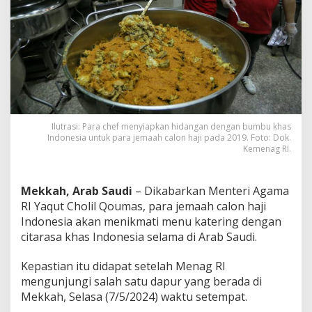
I
n
d
o
n
e
s
i
a
,
Ilutrasi: Para chef menyiapkan hidangan dengan bumbu khas
J
Indonesia untuk para jemaah calon haji pada 2019. Foto: Dok.
e
Kemenag RI.
m
a
a
Mekkah, Arab Saudi
– Dikabarkan Menteri Agama
h
RI Yaqut Cholil Qoumas, para jemaah calon haji
C
a
Indonesia akan menikmati menu katering dengan
l
citarasa khas Indonesia selama di Arab Saudi.
o
n
Kepastian itu didapat setelah Menag RI
H
mengunjungi salah satu dapur yang berada di
a
j
Mekkah, Selasa (7/5/2024) waktu setempat.
i