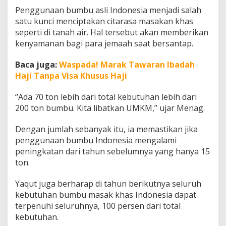
B
Penggunaan bumbu asli Indonesia menjadi salah
a
satu kunci menciptakan citarasa masakan khas
k
seperti di tanah air. Hal tersebut akan memberikan
a
l
kenyamanan bagi para jemaah saat bersantap.
S
a
Baca juga:
Waspada! Marak Tawaran Ibadah
n
Haji Tanpa Visa Khusus Haji
t
a
p
“Ada 70 ton lebih dari total kebutuhan lebih dari
H
200 ton bumbu. Kita libatkan UMKM,” ujar Menag.
i
d
Dengan jumlah sebanyak itu, ia memastikan jika
a
penggunaan bumbu Indonesia mengalami
n
g
peningkatan dari tahun sebelumnya yang hanya 15
a
ton.
n
B
Yaqut juga berharap di tahun berikutnya seluruh
e
kebutuhan bumbu masak khas Indonesia dapat
r
c
terpenuhi seluruhnya, 100 persen dari total
i
kebutuhan.
t