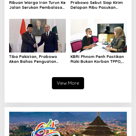
Ribuan Warga Iran Turun Ke
Prabowo Sebut Siap Kirim
Jalan Serukan Pembalasan
Delapan Ribu Pasukan
Wafatnya Khamenei
Dukung Perdamaian
Palestina
Tiba Pakistan, Prabowo
KBRI Phnom Penh Pastikan
Akan Bahas Penguatan
Rizki Bukan Korban TPPO,
Hubungan Diplomatik
Begini Penjelasannya
View More