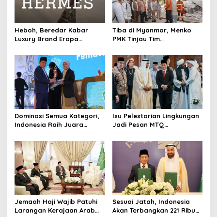
Heboh, Beredar Kabar
Tiba di Myanmar, Menko
Luxury Brand Eropa
PMK Tinjau Tim
Ternyata Produksi di China
Kemanusiaan Indonesia
dan Permukiman
Terdampak Gempa
Dominasi Semua Kategori,
Isu Pelestarian Lingkungan
Indonesia Raih Juara
Jadi Pesan MTQ
Umum MTQ Internasional
Internasional 2025
2025
Jemaah Haji Wajib Patuhi
Sesuai Jatah, Indonesia
Larangan Kerajaan Arab
Akan Terbangkan 221 Ribu