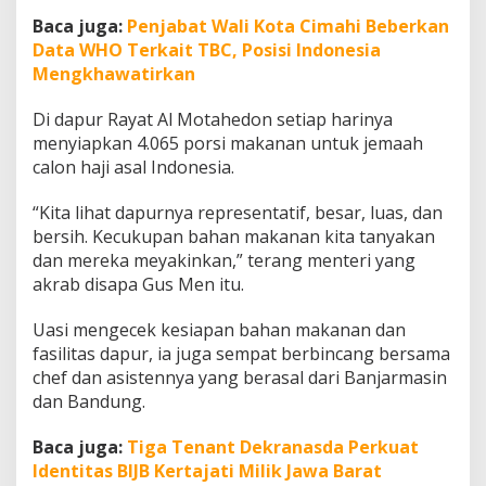
a
Baca juga:
Penjabat Wali Kota Cimahi Beberkan
r
Data WHO Terkait TBC, Posisi Indonesia
a
s
Mengkhawatirkan
a
N
Di dapur Rayat Al Motahedon setiap harinya
u
menyiapkan 4.065 porsi makanan untuk jemaah
s
calon haji asal Indonesia.
a
n
t
“Kita lihat dapurnya representatif, besar, luas, dan
a
bersih. Kecukupan bahan makanan kita tanyakan
r
dan mereka meyakinkan,” terang menteri yang
a
akrab disapa Gus Men itu.
Uasi mengecek kesiapan bahan makanan dan
fasilitas dapur, ia juga sempat berbincang bersama
chef dan asistennya yang berasal dari Banjarmasin
dan Bandung.
Baca juga:
Tiga Tenant Dekranasda Perkuat
Identitas BIJB Kertajati Milik Jawa Barat