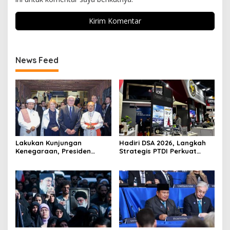
News Feed
Lakukan Kunjungan
Hadiri DSA 2026, Langkah
Kenegaraan, Presiden
Strategis PTDI Perkuat
Jerman Telusuri
Kerja Sama Bidang
Terowongan Siaturahmi
Pertahanan dengan
Malaysia