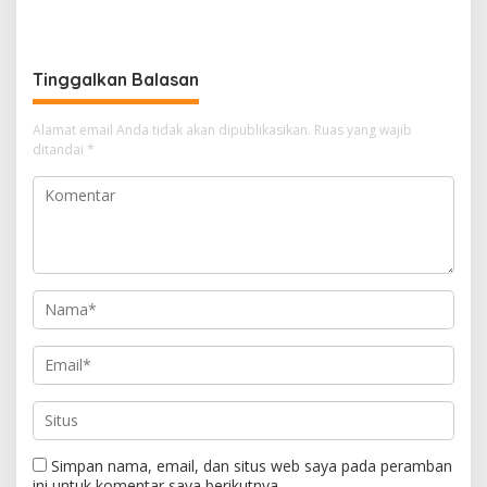
Saudi, Termasuk Aturan
Jemaah Calon Haji 1446
Penggunaan Handphone
Hijriyah
Tinggalkan Balasan
Alamat email Anda tidak akan dipublikasikan.
Ruas yang wajib
ditandai
*
Simpan nama, email, dan situs web saya pada peramban
ini untuk komentar saya berikutnya.