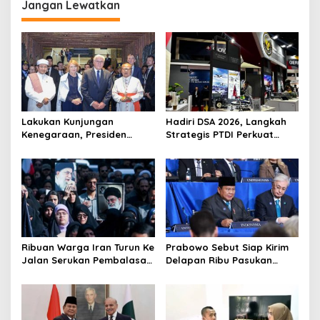
Jangan Lewatkan
Lakukan Kunjungan
Hadiri DSA 2026, Langkah
Kenegaraan, Presiden
Strategis PTDI Perkuat
Jerman Telusuri
Kerja Sama Bidang
Terowongan Siaturahmi
Pertahanan dengan
Malaysia
Ribuan Warga Iran Turun Ke
Prabowo Sebut Siap Kirim
Jalan Serukan Pembalasan
Delapan Ribu Pasukan
Wafatnya Khamenei
Dukung Perdamaian
Palestina