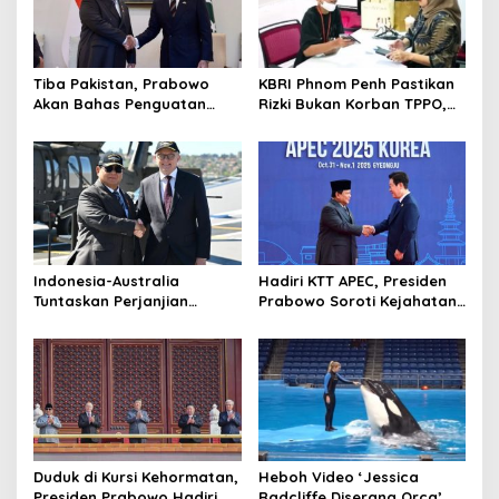
Tiba Pakistan, Prabowo
KBRI Phnom Penh Pastikan
Akan Bahas Penguatan
Rizki Bukan Korban TPPO,
Hubungan Diplomatik
Begini Penjelasannya
Indonesia-Australia
Hadiri KTT APEC, Presiden
Tuntaskan Perjanjian
Prabowo Soroti Kejahatan
Kerjasama Bidang
Lintas Batas Asia Pasifik
Keamanan: Hubungan Baik
Tetangga
Duduk di Kursi Kehormatan,
Heboh Video ‘Jessica
Presiden Prabowo Hadiri
Radcliffe Diserang Orca’,