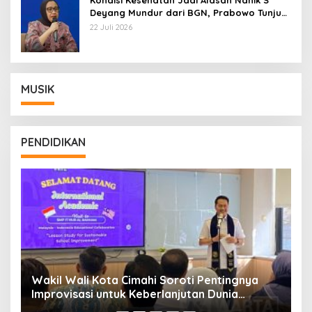
Deyang Mundur dari BGN, Prabowo Tunjuk
Wamentan Sudaryono
22 Juli 2026
MUSIK
PENDIDIKAN
Wakil Wali Kota Cimahi Soroti Pentingnya
Y
Improvisasi untuk Keberlanjutan Dunia
S
Pendidikan
A