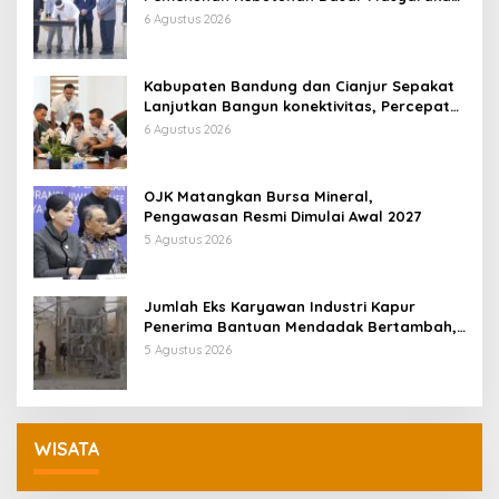
Jadi Fokus APBD Jabar 2027
6 Agustus 2026
Kabupaten Bandung dan Cianjur Sepakat
Lanjutkan Bangun konektivitas, Percepat
Pertumbuhan Ekonomi Daerah
6 Agustus 2026
OJK Matangkan Bursa Mineral,
Pengawasan Resmi Dimulai Awal 2027
5 Agustus 2026
Jumlah Eks Karyawan Industri Kapur
Penerima Bantuan Mendadak Bertambah,
KDM: Kita Identifikasi
5 Agustus 2026
WISATA