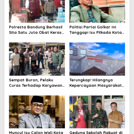
Polresta Bandung Berhasil
Politisi Partai Golkar Ini
Sita Satu Juta Obat Keras
Tanggapi Isu Pilkada Kota
Serta Ungkap Ratusan
Cimahi 2029: Terlalu Dini
Kasus Narkoba
Sempat Buron, Pelaku
Terungkap! Hilangnya
Curas Terhadap Karyawan
Kepercayaan Masyarakat
Pabrik di Majalaya Berhasil
Latarbelakangi Rencana
Ditangkap Polisi
Rebranding RSUD Cibabat
Muncul Isu Calon Wali Kota
Gedung Sekolah Rakyat di