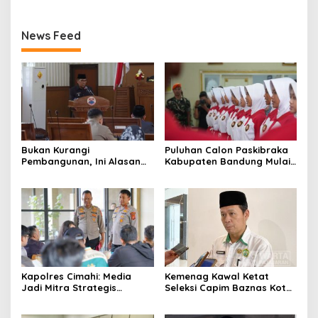
News Feed
Bukan Kurangi
Puluhan Calon Paskibraka
Pembangunan, Ini Alasan
Kabupaten Bandung Mulai
Pemkot Cimahi Lakukan
Ikuti Pemusatan Latihan
Pengurangan Belanja
Daerah
Kapolres Cimahi: Media
Kemenag Kawal Ketat
Jadi Mitra Strategis
Seleksi Capim Baznas Kota
Bangun Kepercayaan
Cimahi: Kita Ingin
Publik
Komisioner Baznas