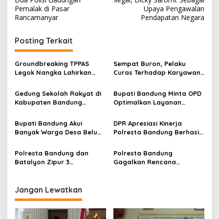
v
Pemalak di Pasar
Upaya Pengawalan
Rancamanyar
Pendapatan Negara
i
g
Posting Terkait
a
s
Groundbreaking TPPAS
Sempat Buron, Pelaku
Legok Nangka Lahirkan
Curas Terhadap Karyawan
i
Harapan Baru
Pabrik di Majalaya Berhasil
p
Penyelesaian Sampah
Ditangkap Polisi
Gedung Sekolah Rakyat di
Bupati Bandung Minta OPD
Bandung Raya
Kabupaten Bandung
Optimalkan Layanan
o
Dibangun Oktober 2026,
Hotline, Respon Laporan
s
Siap Tampung Dua Ribu
Masyarakat Soal
Bupati Bandung Akui
DPR Apresiasi Kinerja
Siswa
Kekeringan
Banyak Warga Desa Belum
Polresta Bandung Berhasil
Paham Tujuan dan Manfaat
Selesaikan 94 Persen
Koperasi Merah Putih
Perkara dan Sita Jutaan
Polresta Bandung dan
Polresta Bandung
Narkoba
Batalyon Zipur 3
Gagalkan Rencana
Pangalengan Perkuat
Penyerangan Kelompok
Sinergitas Jaga
Remaja Bersenjata
Kondusifitas Wilayah
Jangan Lewatkan