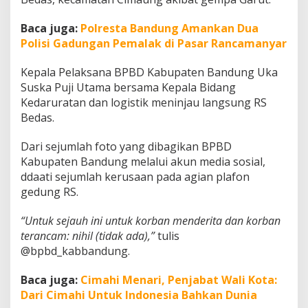
i
K
Baca juga:
Polresta Bandung Amankan Dua
e
Polisi Gadungan Pemalak di Pasar Rancamanyar
r
u
s
Kepala Pelaksana BPBD Kabupaten Bandung Uka
a
Suska Puji Utama bersama Kepala Bidang
k
Kedaruratan dan logistik meninjau langsung RS
a
Bedas.
n
Dari sejumlah foto yang dibagikan BPBD
Kabupaten Bandung melalui akun media sosial,
ddaati sejumlah kerusaan pada agian plafon
gedung RS.
“Untuk sejauh ini untuk korban menderita dan korban
terancam: nihil (tidak ada),”
tulis
@bpbd_kabbandung.
Baca juga:
Cimahi Menari, Penjabat Wali Kota:
Dari Cimahi Untuk Indonesia Bahkan Dunia