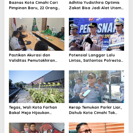
Baznas Kota Cimahi Cari
Adhitia Yudisthira Optimis
Pimpinan Baru, 22 Orang
Zakat Bisa Jadi Alat Utama
Ikuti Seleksi
Selesaikan Masalah Sosial
Kota Cimahi
Pastikan Akurasi dan
Potensial Langgar Lalu
Validitas Pemutakhiran
Lintas, Satlantas Polresta
Data Parpol, Bawaslu Kota
Bandung Tindak Ribuan
Cimahi Lakukan
Motor Berknalpot Brong
Pengawasan
Tegas, Wali Kota Farhan
Kerap Temukan Parkir Liar,
Bakal Meja Hijaukan
Dishub Kota Cimahi Tak
Penebang Pohon di Jalan
Henti Lakukan Edukasi dan
Riau
Pembinaan