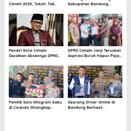
Cimahi 2029, Tokoh: Tak
Kabupaten Bandung
Cukup Hanya Bermodal
Dibangun Oktober 2026,
Legitimasi Parpol
Siap Tampung Dua Ribu
Siswa
Pendiri Kota Cimahi
DPRD Cimahi Janji Teruskan
Sesalkan Absennya DPRD
Aspirasi Buruh Hapus Pajak
dalam Dialog Pembahasan
Penghasilan ke Presiden
Rebranding RSUD Cibabat
dan DPR
Pemilik Satu Kilogram Sabu
Seorang Driver Online di
di Cicendo Ditangkap
Bandung Berhasil
Satnarkoba Polres Cimahi
Selamatkan Diri dari Upaya
Pelaku Pencurian