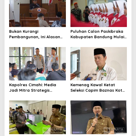
Bukan Kurangi
Puluhan Calon Paskibraka
Pembangunan, Ini Alasan
Kabupaten Bandung Mulai
Pemkot Cimahi Lakukan
Ikuti Pemusatan Latihan
Pengurangan Belanja
Daerah
Kapolres Cimahi: Media
Kemenag Kawal Ketat
Jadi Mitra Strategis
Seleksi Capim Baznas Kota
Bangun Kepercayaan
Cimahi: Kita Ingin
Publik
Komisioner Baznas
Berintegritas