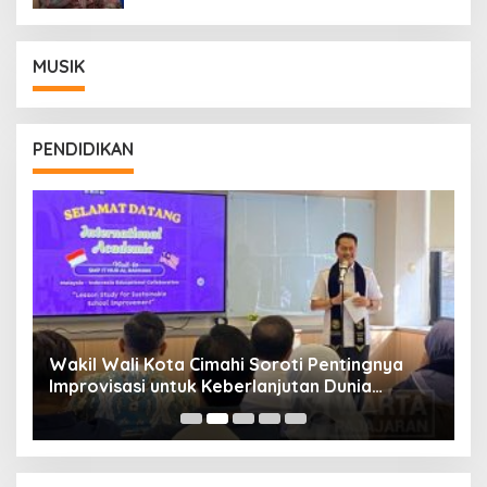
MUSIK
PENDIDIKAN
Wakil Wali Kota Cimahi Soroti Pentingnya
Y
Improvisasi untuk Keberlanjutan Dunia
S
Pendidikan
A