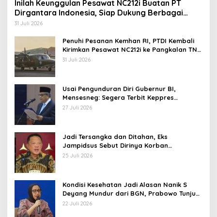
Inilah Keunggulan Pesawat NC212i Buatan PT
Dirgantara Indonesia, Siap Dukung Berbagai
Operasi TNI
31 Juli 2026
Penuhi Pesanan Kemhan RI, PTDI Kembali
Kirimkan Pesawat NC212i ke Pangkalan TNI
AU
31 Juli 2026
Usai Pengunduran Diri Gubernur BI,
Mensesneg: Segera Terbit Keppres
Pemberhentian dengan Hormat
27 Juli 2026
Jadi Tersangka dan Ditahan, Eks
Jampidsus Sebut Dirinya Korban
Kriminalisasi
25 Juli 2026
Kondisi Kesehatan Jadi Alasan Nanik S
Deyang Mundur dari BGN, Prabowo Tunjuk
Wamentan Sudaryono
22 Juli 2026