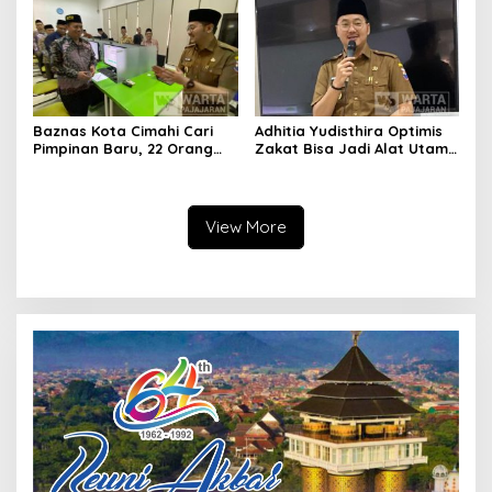
Berintegritas
Baznas Kota Cimahi Cari
Adhitia Yudisthira Optimis
Pimpinan Baru, 22 Orang
Zakat Bisa Jadi Alat Utama
Ikuti Seleksi
Selesaikan Masalah Sosial
Kota Cimahi
View More