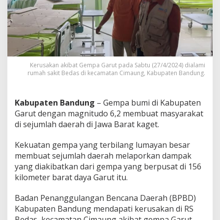
k
i
t
d
i
K
a
Kerusakan akibat Gempa Garut pada Sabtu (27/4/2024) dialami
b
rumah sakit Bedas di kecamatan Cimaung, Kabupaten Bandung.
u
p
a
t
Kabupaten Bandung
– Gempa bumi di Kabupaten
e
Garut dengan magnitudo 6,2 membuat masyarakat
n
di sejumlah daerah di Jawa Barat kaget.
B
a
Kekuatan gempa yang terbilang lumayan besar
n
d
membuat sejumlah daerah melaporkan dampak
u
yang diakibatkan dari gempa yang berpusat di 156
n
kilometer barat daya Garut itu.
g
A
Badan Penanggulangan Bencana Daerah (BPBD)
l
a
Kabupaten Bandung mendapati kerusakan di RS
m
Bedas, kecamatan Cimaung akibat gempa Garut.