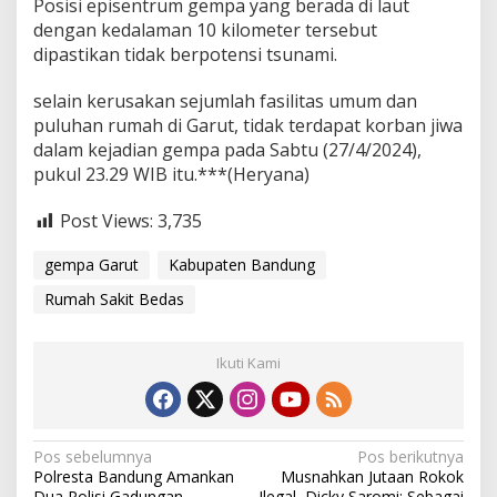
Posisi episentrum gempa yang berada di laut
dengan kedalaman 10 kilometer tersebut
dipastikan tidak berpotensi tsunami.
selain kerusakan sejumlah fasilitas umum dan
puluhan rumah di Garut, tidak terdapat korban jiwa
dalam kejadian gempa pada Sabtu (27/4/2024),
pukul 23.29 WIB itu.***(Heryana)
Post Views:
3,735
gempa Garut
Kabupaten Bandung
Rumah Sakit Bedas
Ikuti Kami
N
Pos sebelumnya
Pos berikutnya
Polresta Bandung Amankan
Musnahkan Jutaan Rokok
a
Dua Polisi Gadungan
Ilegal, Dicky Saromi: Sebagai