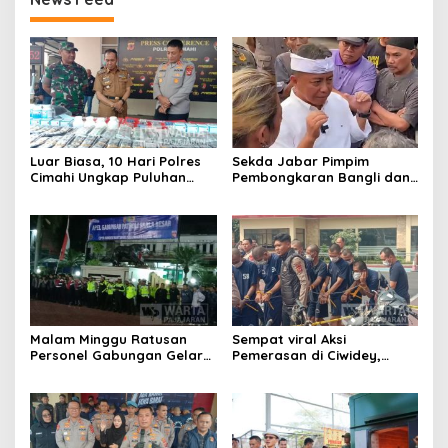
Luar Biasa, 10 Hari Polres
Sekda Jabar Pimpim
Cimahi Ungkap Puluhan
Pembongkaran Bangli dan
Kasus dan Sita Ratusan
Penertiban PKL
Ribu Butir OKT
Kiaracondong
Malam Minggu Ratusan
Sempat viral Aksi
Personel Gabungan Gelar
Pemerasan di Ciwidey,
Apel, Lanjut Patroli Skala
Polisi Tangkap Dua terduga
Besar Kabupaten Bandung
Pelaku