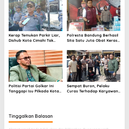
Kerap Temukan Parkir Liar,
Polresta Bandung Berhasil
Dishub Kota Cimahi Tak
Sita Satu Juta Obat Keras
Henti Lakukan Edukasi dan
Serta Ungkap Ratusan
Pembinaan
Kasus Narkoba
Politisi Partai Golkar Ini
Sempat Buron, Pelaku
Tanggapi Isu Pilkada Kota
Curas Terhadap Karyawan
Cimahi 2029: Terlalu Dini
Pabrik di Majalaya Berhasil
Ditangkap Polisi
Tinggalkan Balasan