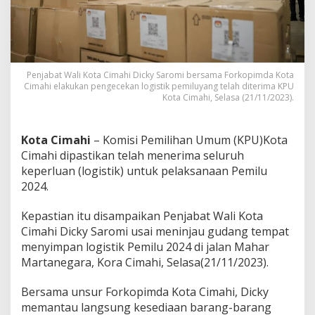
m
a
h
i
P
a
Penjabat Wali Kota Cimahi Dicky Saromi bersama Forkopimda Kota
s
Cimahi elakukan pengecekan logistik pemiluyang telah diterima KPU
t
Kota Cimahi, Selasa (21/11/2023).
i
k
a
Kota Cimahi
– Komisi Pemilihan Umum (KPU)Kota
n
Cimahi dipastikan telah menerima seluruh
L
keperluan (logistik) untuk pelaksanaan Pemilu
o
g
2024.
i
s
Kepastian itu disampaikan Penjabat Wali Kota
t
Cimahi Dicky Saromi usai meninjau gudang tempat
i
menyimpan logistik Pemilu 2024 di jalan Mahar
k
P
Martanegara, Kora Cimahi, Selasa(21/11/2023).
e
m
Bersama unsur Forkopimda Kota Cimahi, Dicky
i
memantau langsung kesediaan barang-barang
l