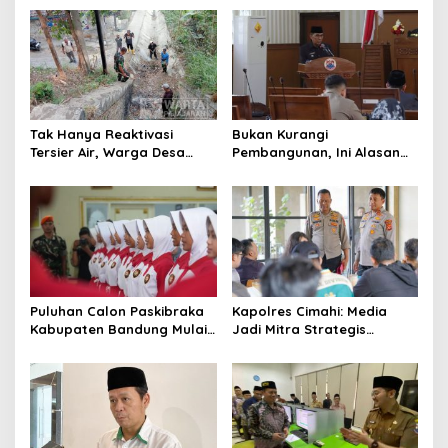
Pemerintah
Tak Hanya Reaktivasi
Bukan Kurangi
Tersier Air, Warga Desa
Pembangunan, Ini Alasan
Ciburuy Inginkan Jalan
Pemkot Cimahi Lakukan
Alternatif di Padalarang
Pengurangan Belanja
Daerah
Puluhan Calon Paskibraka
Kapolres Cimahi: Media
Kabupaten Bandung Mulai
Jadi Mitra Strategis
Ikuti Pemusatan Latihan
Bangun Kepercayaan
Publik