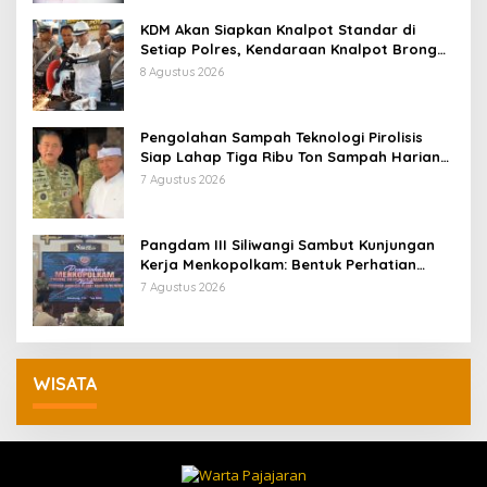
KDM Akan Siapkan Knalpot Standar di
Setiap Polres, Kendaraan Knalpot Brong
Tertangkap Langsung Ganti
8 Agustus 2026
Pengolahan Sampah Teknologi Pirolisis
Siap Lahap Tiga Ribu Ton Sampah Harian
Jawa Barat
7 Agustus 2026
Pangdam III Siliwangi Sambut Kunjungan
Kerja Menkopolkam: Bentuk Perhatian
Pemerintah
7 Agustus 2026
WISATA