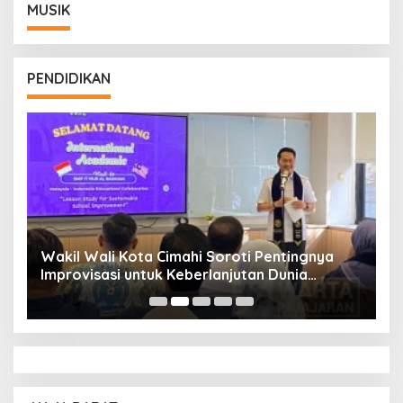
MUSIK
PENDIDIKAN
Wakil Wali Kota Cimahi Soroti Pentingnya
Y
Improvisasi untuk Keberlanjutan Dunia
S
Pendidikan
A