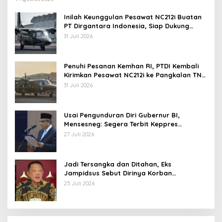
Inilah Keunggulan Pesawat NC212i Buatan
PT Dirgantara Indonesia, Siap Dukung
Berbagai Operasi TNI
31 Juli 2026
Penuhi Pesanan Kemhan RI, PTDI Kembali
Kirimkan Pesawat NC212i ke Pangkalan TNI
AU
31 Juli 2026
Usai Pengunduran Diri Gubernur BI,
Mensesneg: Segera Terbit Keppres
Pemberhentian dengan Hormat
27 Juli 2026
Jadi Tersangka dan Ditahan, Eks
Jampidsus Sebut Dirinya Korban
Kriminalisasi
25 Juli 2026