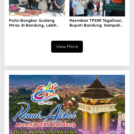
Polisi Bongkar Gudang
Resmikan TPS3R Tegalluar,
Miras di Bandung, Lebih
Bupati Bandung: Sampah
dari Enam Ribu Botol Disita
Bukan Hanya Urusan
Pemerintah
View More