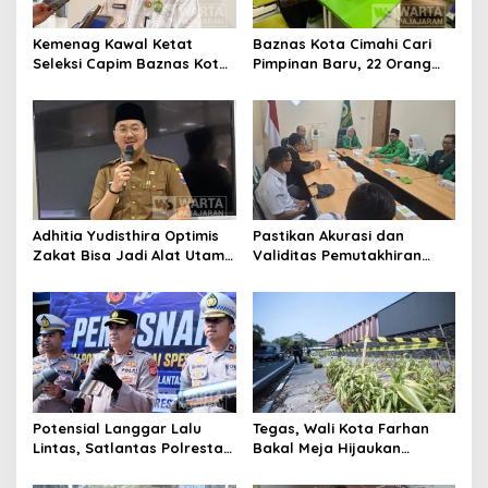
Kemenag Kawal Ketat
Baznas Kota Cimahi Cari
Seleksi Capim Baznas Kota
Pimpinan Baru, 22 Orang
Cimahi: Kita Ingin
Ikuti Seleksi
Komisioner Baznas
Berintegritas
Adhitia Yudisthira Optimis
Pastikan Akurasi dan
Zakat Bisa Jadi Alat Utama
Validitas Pemutakhiran
Selesaikan Masalah Sosial
Data Parpol, Bawaslu Kota
Kota Cimahi
Cimahi Lakukan
Pengawasan
Potensial Langgar Lalu
Tegas, Wali Kota Farhan
Lintas, Satlantas Polresta
Bakal Meja Hijaukan
Bandung Tindak Ribuan
Penebang Pohon di Jalan
Motor Berknalpot Brong
Riau