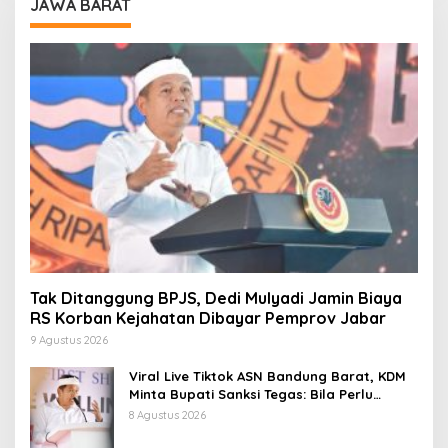
JAWA BARAT
Tak Ditanggung BPJS, Dedi Mulyadi Jamin Biaya
RS Korban Kejahatan Dibayar Pemprov Jabar
9 Agustus 2026
Viral Live Tiktok ASN Bandung Barat, KDM
Minta Bupati Sanksi Tegas: Bila Perlu
Pemberhentian
8 Agustus 2026