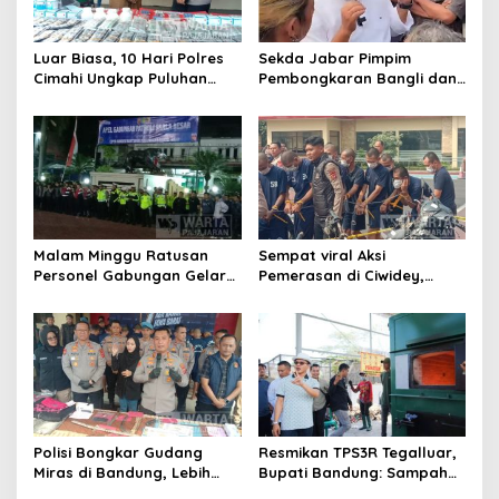
p
o
Luar Biasa, 10 Hari Polres
Sekda Jabar Pimpim
s
Cimahi Ungkap Puluhan
Pembongkaran Bangli dan
Kasus dan Sita Ratusan
Penertiban PKL
Ribu Butir OKT
Kiaracondong
Malam Minggu Ratusan
Sempat viral Aksi
Personel Gabungan Gelar
Pemerasan di Ciwidey,
Apel, Lanjut Patroli Skala
Polisi Tangkap Dua terduga
Besar Kabupaten Bandung
Pelaku
Polisi Bongkar Gudang
Resmikan TPS3R Tegalluar,
Miras di Bandung, Lebih
Bupati Bandung: Sampah
dari Enam Ribu Botol Disita
Bukan Hanya Urusan