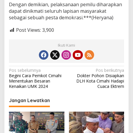
Dengan demikian, pelaksanaan pemilu diharapkan
dapat dinikmati seluruh lapisan masyarakat
sebagai sebuah pesta demokrasi.***(Heryana)
Post Views:
3,900
Ikuti Kami
N
Pos sebelumnya
Pos berikutnya
Begini Cara Pemkot Cimahi
Dokter Pohon Disiapkan
a
Menentukan Besaran
DLH Kota Cimahi Hadapi
v
Kenaikan UMK 2024
Cuaca Ektrem
i
Jangan Lewatkan
g
a
s
i