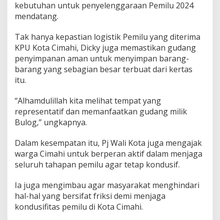
kebutuhan untuk penyelenggaraan Pemilu 2024
u
T
mendatang.
e
r
Tak hanya kepastian logistik Pemilu yang diterima
s
KPU Kota Cimahi, Dicky juga memastikan gudang
i
penyimpanan aman untuk menyimpan barang-
m
p
barang yang sebagian besar terbuat dari kertas
a
itu.
n
A
“Alhamdulillah kita melihat tempat yang
m
representatif dan memanfaatkan gudang milik
a
n
Bulog,” ungkapnya.
Dalam kesempatan itu, Pj Wali Kota juga mengajak
warga Cimahi untuk berperan aktif dalam menjaga
seluruh tahapan pemilu agar tetap kondusif.
Ia juga mengimbau agar masyarakat menghindari
hal-hal yang bersifat friksi demi menjaga
kondusifitas pemilu di Kota Cimahi.