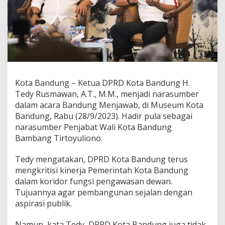
n
K
r
i
t
i
s
i
M
Kota Bandung – Ketua DPRD Kota Bandung H.
a
Tedy Rusmawan, A.T., M.M., menjadi narasumber
s
a
dalam acara Bandung Menjawab, di Museum Kota
l
Bandung, Rabu (28/9/2023). Hadir pula sebagai
a
narasumber Penjabat Wali Kota Bandung
h
Bambang Tirtoyuliono.
K
o
t
Tedy mengatakan, DPRD Kota Bandung terus
a
mengkritisi kinerja Pemerintah Kota Bandung
,
dalam koridor fungsi pengawasan dewan.
D
Tujuannya agar pembangunan sejalan dengan
P
aspirasi publik.
R
D
J
Namun, kata Tedy, DPRD Kota Bandung juga tidak