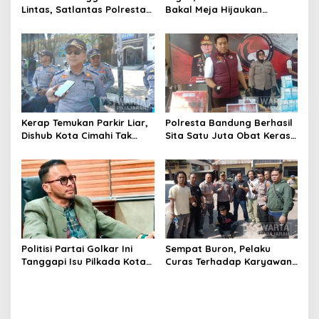
Lintas, Satlantas Polresta
Bakal Meja Hijaukan
Bandung Tindak Ribuan
Penebang Pohon di Jalan
Motor Berknalpot Brong
Riau
Kerap Temukan Parkir Liar,
Polresta Bandung Berhasil
Dishub Kota Cimahi Tak
Sita Satu Juta Obat Keras
Henti Lakukan Edukasi dan
Serta Ungkap Ratusan
Pembinaan
Kasus Narkoba
Politisi Partai Golkar Ini
Sempat Buron, Pelaku
Tanggapi Isu Pilkada Kota
Curas Terhadap Karyawan
Cimahi 2029: Terlalu Dini
Pabrik di Majalaya Berhasil
Ditangkap Polisi