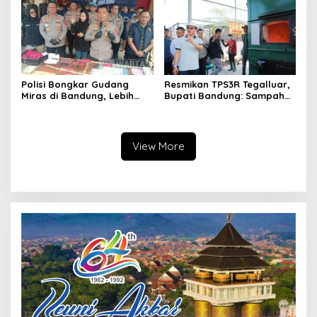
Polisi Bongkar Gudang
Resmikan TPS3R Tegalluar,
Miras di Bandung, Lebih
Bupati Bandung: Sampah
dari Enam Ribu Botol Disita
Bukan Hanya Urusan
Pemerintah
View More