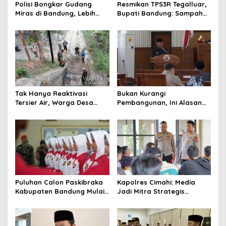
Polisi Bongkar Gudang
Resmikan TPS3R Tegalluar,
Miras di Bandung, Lebih
Bupati Bandung: Sampah
dari Enam Ribu Botol Disita
Bukan Hanya Urusan
Pemerintah
Tak Hanya Reaktivasi
Bukan Kurangi
Tersier Air, Warga Desa
Pembangunan, Ini Alasan
Ciburuy Inginkan Jalan
Pemkot Cimahi Lakukan
Alternatif di Padalarang
Pengurangan Belanja
Daerah
Puluhan Calon Paskibraka
Kapolres Cimahi: Media
Kabupaten Bandung Mulai
Jadi Mitra Strategis
Ikuti Pemusatan Latihan
Bangun Kepercayaan
Publik