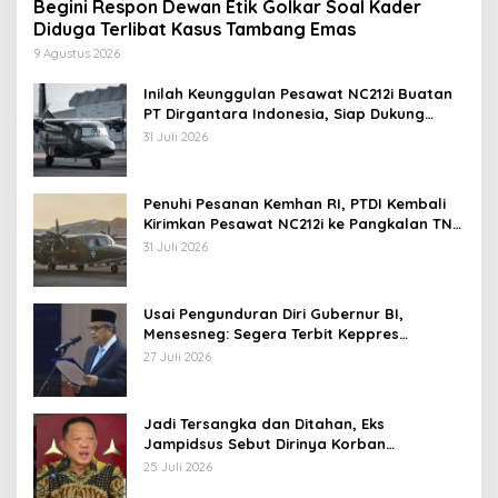
Begini Respon Dewan Etik Golkar Soal Kader
Diduga Terlibat Kasus Tambang Emas
9 Agustus 2026
Inilah Keunggulan Pesawat NC212i Buatan
PT Dirgantara Indonesia, Siap Dukung
Berbagai Operasi TNI
31 Juli 2026
Penuhi Pesanan Kemhan RI, PTDI Kembali
Kirimkan Pesawat NC212i ke Pangkalan TNI
AU
31 Juli 2026
Usai Pengunduran Diri Gubernur BI,
Mensesneg: Segera Terbit Keppres
Pemberhentian dengan Hormat
27 Juli 2026
Jadi Tersangka dan Ditahan, Eks
Jampidsus Sebut Dirinya Korban
Kriminalisasi
25 Juli 2026