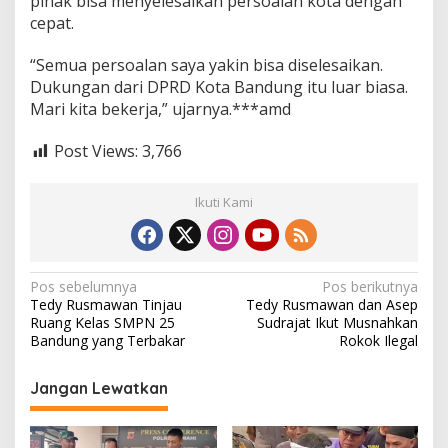
pihak bisa menyelesaikan persoalan kota dengan
cepat.
“Semua persoalan saya yakin bisa diselesaikan.
Dukungan dari DPRD Kota Bandung itu luar biasa.
Mari kita bekerja,” ujarnya.***amd
Post Views:
3,766
Ikuti Kami
N
Pos sebelumnya
Pos berikutnya
Tedy Rusmawan Tinjau
Tedy Rusmawan dan Asep
a
Ruang Kelas SMPN 25
Sudrajat Ikut Musnahkan
v
Bandung yang Terbakar
Rokok Ilegal
i
Jangan Lewatkan
g
a