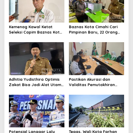
Kemenag Kawal Ketat
Baznas Kota Cimahi Cari
Seleksi Capim Baznas Kota
Pimpinan Baru, 22 Orang
Cimahi: Kita Ingin
Ikuti Seleksi
Komisioner Baznas
Berintegritas
Adhitia Yudisthira Optimis
Pastikan Akurasi dan
Zakat Bisa Jadi Alat Utama
Validitas Pemutakhiran
Selesaikan Masalah Sosial
Data Parpol, Bawaslu Kota
Kota Cimahi
Cimahi Lakukan
Pengawasan
Potensial Langgar Lalu
Tegas, Wali Kota Farhan