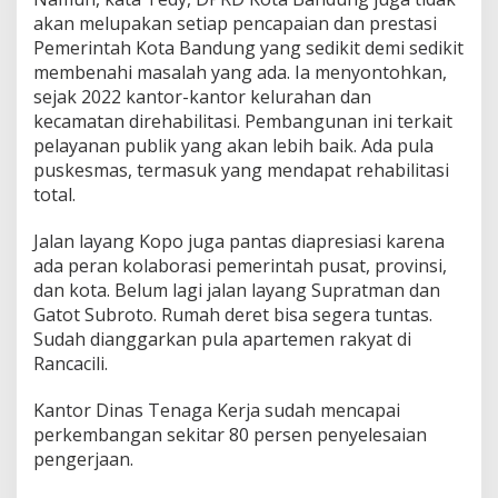
u
akan melupakan setiap pencapaian dan prestasi
g
Pemerintah Kota Bandung yang sedikit demi sedikit
a
membenahi masalah yang ada. Ia menyontohkan,
A
p
sejak 2022 kantor-kantor kelurahan dan
r
kecamatan direhabilitasi. Pembangunan ini terkait
e
pelayanan publik yang akan lebih baik. Ada pula
s
puskesmas, termasuk yang mendapat rehabilitasi
i
a
total.
s
i
Jalan layang Kopo juga pantas diapresiasi karena
P
ada peran kolaborasi pemerintah pusat, provinsi,
r
dan kota. Belum lagi jalan layang Supratman dan
e
s
Gatot Subroto. Rumah deret bisa segera tuntas.
t
Sudah dianggarkan pula apartemen rakyat di
a
Rancacili.
s
i
Kantor Dinas Tenaga Kerja sudah mencapai
P
e
perkembangan sekitar 80 persen penyelesaian
m
pengerjaan.
k
o