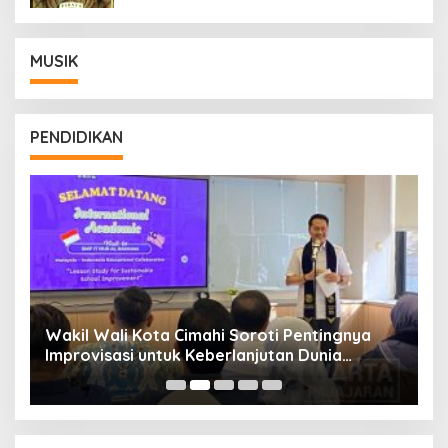
MUSIK
PENDIDIKAN
Wakil Wali Kota Cimahi Soroti Pentingnya
Y
Improvisasi untuk Keberlanjutan Dunia
S
Pendidikan
A