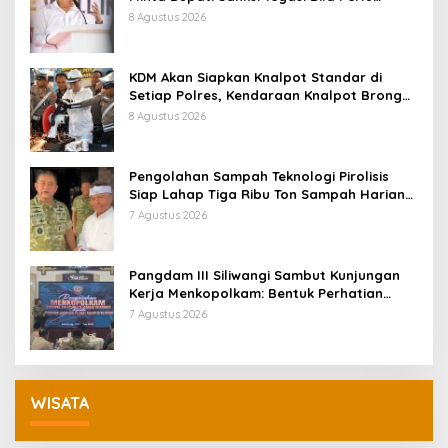
Pemberhentian
8 Agustus 2026
KDM Akan Siapkan Knalpot Standar di
Setiap Polres, Kendaraan Knalpot Brong
Tertangkap Langsung Ganti
8 Agustus 2026
Pengolahan Sampah Teknologi Pirolisis
Siap Lahap Tiga Ribu Ton Sampah Harian
Jawa Barat
7 Agustus 2026
Pangdam III Siliwangi Sambut Kunjungan
Kerja Menkopolkam: Bentuk Perhatian
Pemerintah
7 Agustus 2026
WISATA