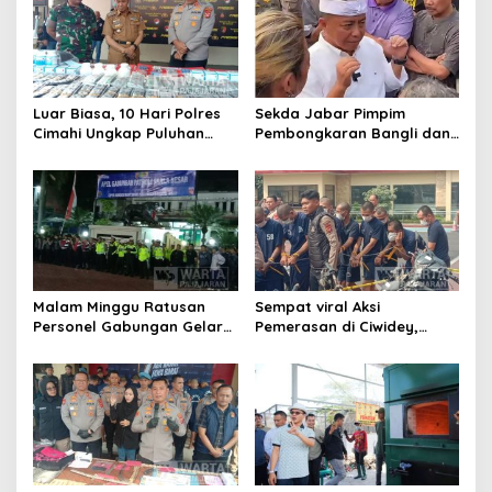
s
i
p
o
Luar Biasa, 10 Hari Polres
Sekda Jabar Pimpim
s
Cimahi Ungkap Puluhan
Pembongkaran Bangli dan
Kasus dan Sita Ratusan
Penertiban PKL
Ribu Butir OKT
Kiaracondong
Malam Minggu Ratusan
Sempat viral Aksi
Personel Gabungan Gelar
Pemerasan di Ciwidey,
Apel, Lanjut Patroli Skala
Polisi Tangkap Dua terduga
Besar Kabupaten Bandung
Pelaku