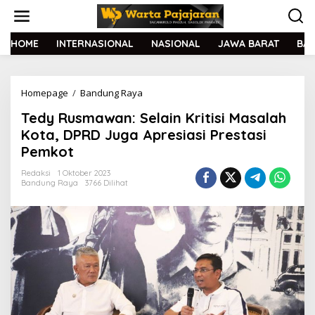
L
e
w
a
HOME
INTERNASIONAL
NASIONAL
JAWA BARAT
BA
t
i
k
Homepage
/
Bandung Raya
T
e
e
k
Tedy Rusmawan: Selain Kritisi Masalah
d
o
y
n
Kota, DPRD Juga Apresiasi Prestasi
R
t
Pemkot
u
e
s
n
Redaksi
1 Oktober 2023
m
Bandung Raya
3766 Dilihat
a
w
a
n
:
S
e
l
a
i