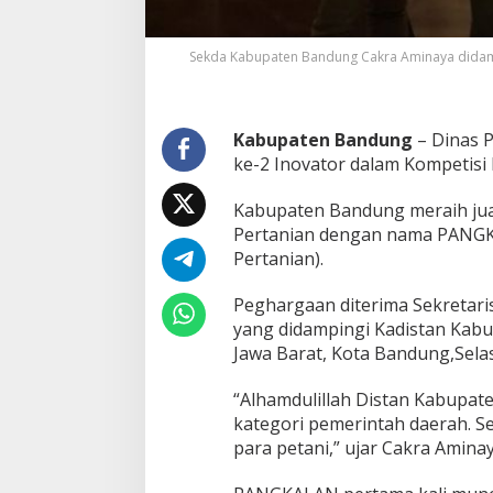
B
e
n
Sekda Kabupaten Bandung Cakra Aminaya didam
g
k
e
l
Kabupaten Bandung
– Dinas P
A
ke-2 Inovator dalam Kompetisi I
l
a
Kabupaten Bandung meraih juar
t
Pertanian dengan nama PANGKA
P
e
Pertanian).
r
t
Peghargaan diterima Sekretar
a
yang didampingi Kadistan Kab
n
Jawa Barat, Kota Bandung,Selas
i
a
n
“Alhamdulillah Distan Kabupa
K
kategori pemerintah daerah. S
e
para petani,” ujar Cakra Aminay
l
i
l