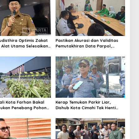
udisthira Optimis Zakat
Pastikan Akurasi dan Validitas
i Alat Utama Selesaikan
Pemutakhiran Data Parpol,
Sosial Kota Cimahi
Bawaslu Kota Cimahi Lakukan
Pengawasan
ali Kota Farhan Bakal
Kerap Temukan Parkir Liar,
aukan Penebang Pohon
Dishub Kota Cimahi Tak Henti
Riau
Lakukan Edukasi dan Pembinaan