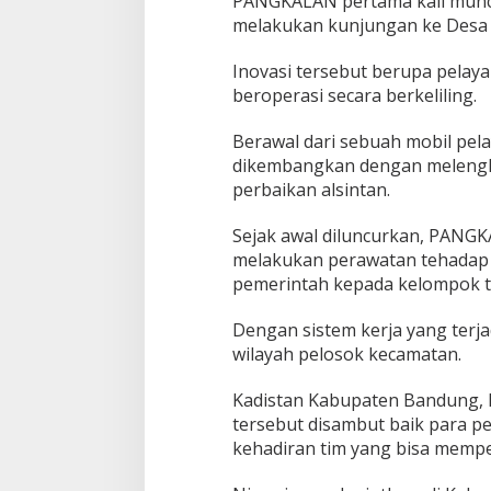
PANGKALAN pertama kali muncu
i
melakukan kunjungan ke Desa 
n
g
Inovasi tersebut berupa pelaya
beroperasi secara berkeliling.
Berawal dari sebuah mobil pel
dikembangkan dengan melengk
perbaikan alsintan.
Sejak awal diluncurkan, PANGK
melakukan perawatan tehadap a
pemerintah kepada kelompok t
Dengan sistem kerja yang terj
wilayah pelosok kecamatan.
Kadistan Kabupaten Bandung, 
tersebut disambut baik para 
kehadiran tim yang bisa mempe