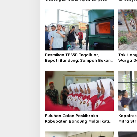
Patroli Skala Besar Kabupaten
terduga 
Bandung
Resmikan TPS3R Tegalluar,
Tak Hanya
Bupati Bandung: Sampah Bukan
Warga De
Hanya Urusan Pemerintah
Jalan Al
Puluhan Calon Paskibraka
Kapolres
Kabupaten Bandung Mulai Ikuti
Mitra St
Pemusatan Latihan
Kepercay