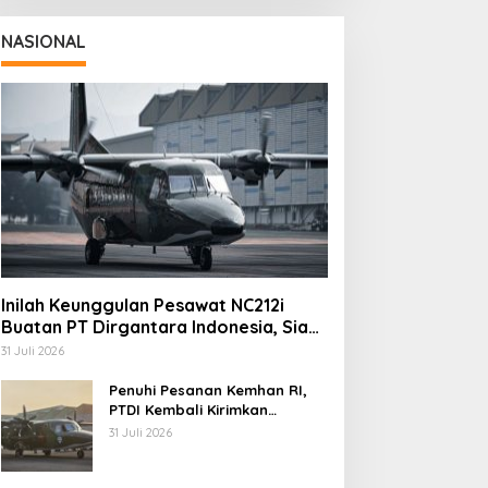
NASIONAL
Inilah Keunggulan Pesawat NC212i
Buatan PT Dirgantara Indonesia, Siap
Dukung Berbagai Operasi TNI
31 Juli 2026
Penuhi Pesanan Kemhan RI,
PTDI Kembali Kirimkan
Pesawat NC212i ke Pangkalan
31 Juli 2026
TNI AU