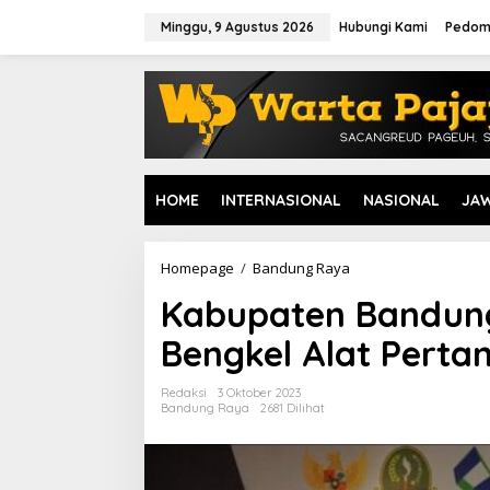
L
e
Minggu, 9 Agustus 2026
Hubungi Kami
Pedom
w
a
t
i
k
e
k
o
HOME
INTERNASIONAL
NASIONAL
JA
n
t
e
n
Homepage
/
Bandung Raya
K
a
Kabupaten Bandung 
b
u
Bengkel Alat Pertan
p
a
t
Redaksi
3 Oktober 2023
e
Bandung Raya
2681 Dilihat
n
B
a
n