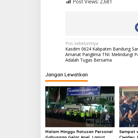
Post Views:
2,681
N
Pos sebelumnya
Kasdim 0624 Kabpaten Bandung Sa
a
Amanat Panglima TNI: Melindungi P
v
Adalah Tugas Bersama
i
Jangan Lewatkan
g
a
s
i
p
o
s
Malam Minggu Ratusan Personel
Sempat v
Gabungan Gelar Apel, Lanjut
Ciwidey,