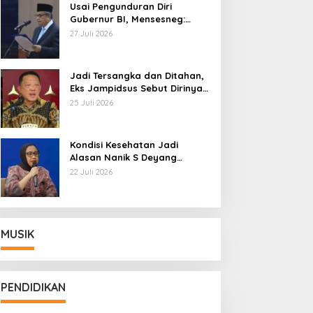
Usai Pengunduran Diri
Gubernur BI, Mensesneg:
Segera Terbit Keppres
27 Juli 2026
Pemberhentian dengan
Hormat
Jadi Tersangka dan Ditahan,
Eks Jampidsus Sebut Dirinya
Korban Kriminalisasi
25 Juli 2026
Kondisi Kesehatan Jadi
Alasan Nanik S Deyang
Mundur dari BGN, Prabowo
22 Juli 2026
Tunjuk Wamentan Sudaryono
MUSIK
PENDIDIKAN