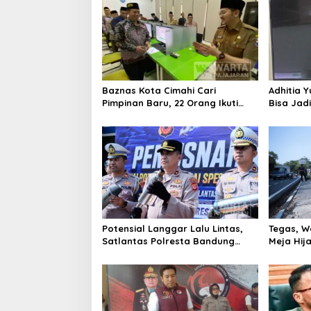
Baznas Kota Cimahi Cari
Adhitia Y
Pimpinan Baru, 22 Orang Ikuti
Bisa Jad
Seleksi
Masalah 
Potensial Langgar Lalu Lintas,
Tegas, W
Satlantas Polresta Bandung
Meja Hij
Tindak Ribuan Motor Berknalpot
di Jalan 
Brong