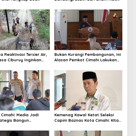
Pelaku
Botol Disita
 Reaktivasi Tersier Air,
Bukan Kurangi Pembangunan, Ini
sa Ciburuy Inginkan
Alasan Pemkot Cimahi Lakukan
ternatif di Padalarang
Pengurangan Belanja Daerah
 Cimahi: Media Jadi
Kemenag Kawal Ketat Seleksi
rategis Bangun
Capim Baznas Kota Cimahi: Kita
aan Publik
Ingin Komisioner Baznas
Berintegritas