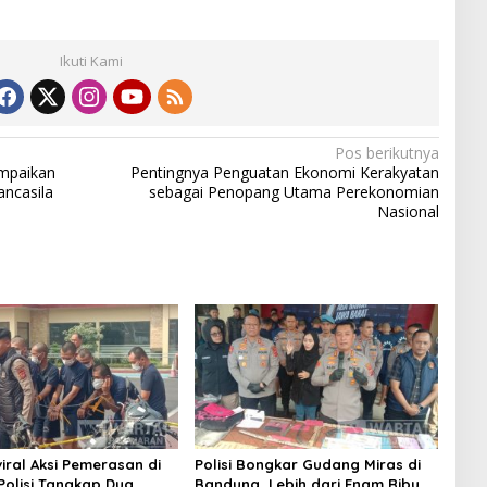
Ikuti Kami
Pos berikutnya
mpaikan
Pentingnya Penguatan Ekonomi Kerakyatan
ancasila
sebagai Penopang Utama Perekonomian
Nasional
iral Aksi Pemerasan di
Polisi Bongkar Gudang Miras di
 Polisi Tangkap Dua
Bandung, Lebih dari Enam Ribu