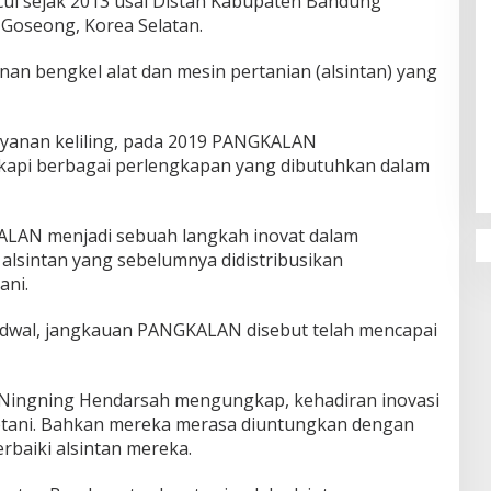
l sejak 2013 usai Distan Kabupaten Bandung
Goseong, Korea Selatan.
nan bengkel alat dan mesin pertanian (alsintan) yang
Penguatan Pendidikan Agama dan
ayanan keliling, pada 2019 PANGKALAN
Karakter Sekolah Nur Al Rahman
Bikin Sekolah di Malaysia Tertarik
api berbagai perlengkapan yang dibutuhkan dalam
Mempelajarinya
ALAN menjadi sebuah langkah inovat⁭ dalam
lsintan yang sebelumnya didistribusikan
ani.
adwal, jangkauan PANGKALAN disebut telah mencapai
Ningning Hendarsah mengungkap, kehadiran inovasi
petani. Bahkan mereka merasa diuntungkan dengan
rbaiki alsintan mereka.