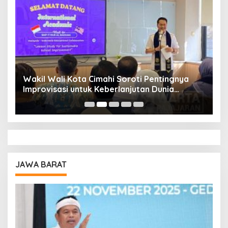
Wakil Wali Kota Cimahi Soroti Pentingnya
Y
Improvisasi untuk Keberlanjutan Dunia
S
Pendidikan
A
JAWA BARAT