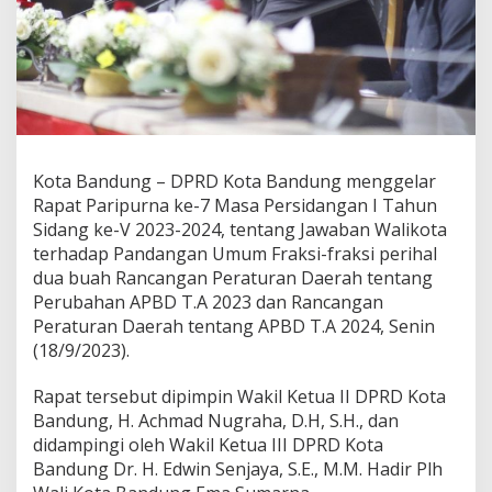
e
g
e
r
a
B
a
h
a
Kota Bandung – DPRD Kota Bandung menggelar
s
Rapat Paripurna ke-7 Masa Persidangan I Tahun
R
a
Sidang ke-V 2023-2024, tentang Jawaban Walikota
p
terhadap Pandangan Umum Fraksi-fraksi perihal
e
dua buah Rancangan Peraturan Daerah tentang
r
Perubahan APBD T.A 2023 dan Rancangan
d
Peraturan Daerah tentang APBD T.A 2024, Senin
a
A
(18/9/2023).
P
B
Rapat tersebut dipimpin Wakil Ketua II DPRD Kota
D
Bandung, H. Achmad Nugraha, D.H, S.H., dan
P
didampingi oleh Wakil Ketua III DPRD Kota
e
r
Bandung Dr. H. Edwin Senjaya, S.E., M.M. Hadir Plh
u