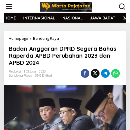
L
e
w
a
HOME
INTERNASIONAL
NASIONAL
JAWA BARAT
BA
t
i
k
Homepage
/
Bandung Raya
B
e
a
k
Badan Anggaran DPRD Segera Bahas
d
o
a
n
Raperda APBD Perubahan 2023 dan
n
t
APBD 2024
A
e
n
n
Redaksi
1 Oktober 2023
g
Bandung Raya
3343 Dilihat
g
a
r
a
n
D
P
R
D
S