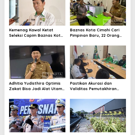
Kemenag Kawal Ketat
Baznas Kota Cimahi Cari
Seleksi Capim Baznas Kota
Pimpinan Baru, 22 Orang
Cimahi: Kita Ingin
Ikuti Seleksi
Komisioner Baznas
Berintegritas
Adhitia Yudisthira Optimis
Pastikan Akurasi dan
Zakat Bisa Jadi Alat Utama
Validitas Pemutakhiran
Selesaikan Masalah Sosial
Data Parpol, Bawaslu Kota
Kota Cimahi
Cimahi Lakukan
Pengawasan