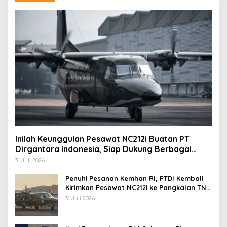
Inilah Keunggulan Pesawat NC212i Buatan PT
Dirgantara Indonesia, Siap Dukung Berbagai
Operasi TNI
31 Juli 2026
Penuhi Pesanan Kemhan RI, PTDI Kembali
Kirimkan Pesawat NC212i ke Pangkalan TNI
AU
31 Juli 2026