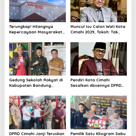
Terungkap! Hilangnya
Muncul Isu Calon Wali Kota
Kepercayaan Masyarakat
Cimahi 2029, Tokoh: Tak
Latarbelakangi Rencana
Cukup Hanya Bermodal
Rebranding RSUD Cibabat
Legitimasi Parpol
Gedung Sekolah Rakyat di
Pendiri Kota Cimahi
Kabupaten Bandung
Sesalkan Absennya DPRD
Dibangun Oktober 2026,
dalam Dialog Pembahasan
Siap Tampung Dua Ribu
Rebranding RSUD Cibabat
Siswa
DPRD Cimahi Janji Teruskan
Pemilik Satu Kilogram Sabu