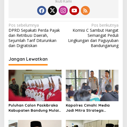
Ikuti Kami
N
Pos sebelumnya
Pos berikutnya
DPRD Sepakati Perda Pajak
Komisi C Sambut Hangat
a
dan Retribusi Daerah,
Semangat Peduli
v
Sejumlah Tarif Diturunkan
Lingkungan dari Paguyuban
dan Digratiskan
Bandungariung
i
g
Jangan Lewatkan
a
s
i
p
o
s
Puluhan Calon Paskibraka
Kapolres Cimahi: Media
Kabupaten Bandung Mulai
Jadi Mitra Strategis
Ikuti Pemusatan Latihan
Bangun Kepercayaan
Publik