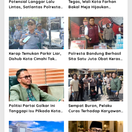
Potensial Langgar Lalu
Tegas, Wali Kota Farhan
Lintas, Satlantas Polresta
Bakal Meja Hijaukan
Bandung Tindak Ribuan
Penebang Pohon di Jalan
Motor Berknalpot Brong
Riau
Kerap Temukan Parkir Liar,
Polresta Bandung Berhasil
Dishub Kota Cimahi Tak
Sita Satu Juta Obat Keras
Henti Lakukan Edukasi dan
Serta Ungkap Ratusan
Pembinaan
Kasus Narkoba
Politisi Partai Golkar Ini
Sempat Buron, Pelaku
Tanggapi Isu Pilkada Kota
Curas Terhadap Karyawan
Cimahi 2029: Terlalu Dini
Pabrik di Majalaya Berhasil
Ditangkap Polisi