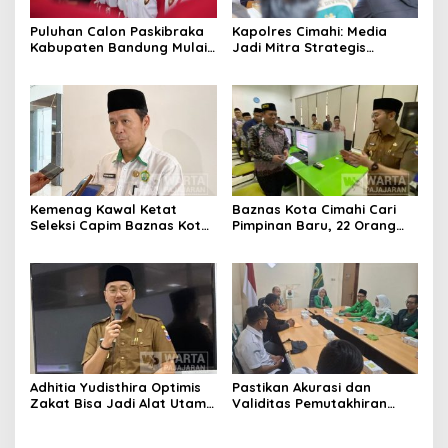
Puluhan Calon Paskibraka
Kapolres Cimahi: Media
Kabupaten Bandung Mulai
Jadi Mitra Strategis
Ikuti Pemusatan Latihan
Bangun Kepercayaan
Publik
Kemenag Kawal Ketat
Baznas Kota Cimahi Cari
Seleksi Capim Baznas Kota
Pimpinan Baru, 22 Orang
Cimahi: Kita Ingin
Ikuti Seleksi
Komisioner Baznas
Berintegritas
Adhitia Yudisthira Optimis
Pastikan Akurasi dan
Zakat Bisa Jadi Alat Utama
Validitas Pemutakhiran
Selesaikan Masalah Sosial
Data Parpol, Bawaslu Kota
Kota Cimahi
Cimahi Lakukan