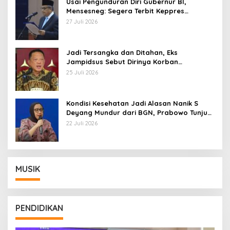
Usai Pengunduran Diri Gubernur BI,
Mensesneg: Segera Terbit Keppres
Pemberhentian dengan Hormat
27 Juli 2026
Jadi Tersangka dan Ditahan, Eks
Jampidsus Sebut Dirinya Korban
Kriminalisasi
25 Juli 2026
Kondisi Kesehatan Jadi Alasan Nanik S
Deyang Mundur dari BGN, Prabowo Tunjuk
Wamentan Sudaryono
22 Juli 2026
MUSIK
PENDIDIKAN