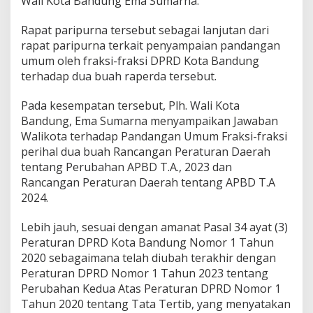
Wali Kota Bandung Ema Sumarna.
b
a
Rapat paripurna tersebut sebagai lanjutan dari
h
rapat paripurna terkait penyampaian pandangan
a
n
umum oleh fraksi-fraksi DPRD Kota Bandung
2
terhadap dua buah raperda tersebut.
0
2
Pada kesempatan tersebut, Plh. Wali Kota
3
Bandung, Ema Sumarna menyampaikan Jawaban
d
a
Walikota terhadap Pandangan Umum Fraksi-fraksi
n
perihal dua buah Rancangan Peraturan Daerah
A
tentang Perubahan APBD T.A., 2023 dan
P
Rancangan Peraturan Daerah tentang APBD T.A
B
D
2024.
2
0
Lebih jauh, sesuai dengan amanat Pasal 34 ayat (3)
2
Peraturan DPRD Kota Bandung Nomor 1 Tahun
4
2020 sebagaimana telah diubah terakhir dengan
Peraturan DPRD Nomor 1 Tahun 2023 tentang
Perubahan Kedua Atas Peraturan DPRD Nomor 1
Tahun 2020 tentang Tata Tertib, yang menyatakan