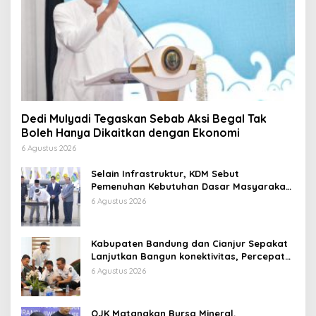
Dedi Mulyadi Tegaskan Sebab Aksi Begal Tak
Boleh Hanya Dikaitkan dengan Ekonomi
6 Agustus 2026
Selain Infrastruktur, KDM Sebut
Pemenuhan Kebutuhan Dasar Masyarakat
Jadi Fokus APBD Jabar 2027
6 Agustus 2026
Kabupaten Bandung dan Cianjur Sepakat
Lanjutkan Bangun konektivitas, Percepat
Pertumbuhan Ekonomi Daerah
6 Agustus 2026
OJK Matangkan Bursa Mineral,