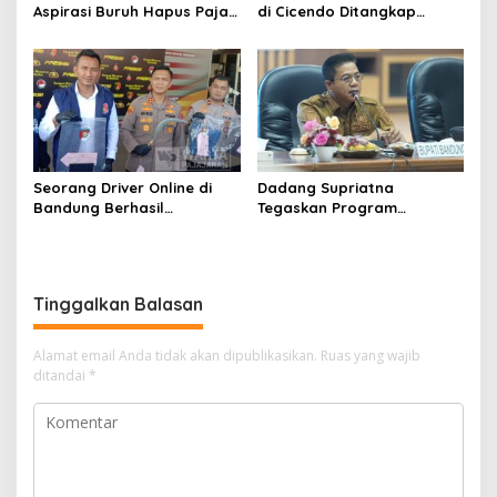
Aspirasi Buruh Hapus Pajak
di Cicendo Ditangkap
Penghasilan ke Presiden
Satnarkoba Polres Cimahi
dan DPR
Seorang Driver Online di
Dadang Supriatna
Bandung Berhasil
Tegaskan Program
Selamatkan Diri dari Upaya
Prioritas Tak Tersentuh
Pelaku Pencurian
Efisiensi Anggaran
Tinggalkan Balasan
Alamat email Anda tidak akan dipublikasikan.
Ruas yang wajib
ditandai
*