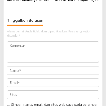
dalam Dialog Pembahasan
Penghasilan ke Presiden
Rebranding RSUD Cibabat
dan DPR
Tinggalkan Balasan
Alamat email Anda tidak akan dipublikasikan.
Ruas yang wajib
ditandai
*
Simpan nama, email, dan situs web saya pada peramban