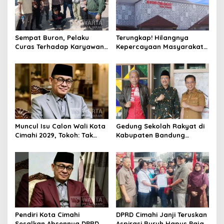
Sempat Buron, Pelaku
Terungkap! Hilangnya
Curas Terhadap Karyawan
Kepercayaan Masyarakat
Pabrik di Majalaya Berhasil
Latarbelakangi Rencana
Ditangkap Polisi
Rebranding RSUD Cibabat
Muncul Isu Calon Wali Kota
Gedung Sekolah Rakyat di
Cimahi 2029, Tokoh: Tak
Kabupaten Bandung
Cukup Hanya Bermodal
Dibangun Oktober 2026,
Legitimasi Parpol
Siap Tampung Dua Ribu
Siswa
Pendiri Kota Cimahi
DPRD Cimahi Janji Teruskan
Sesalkan Absennya DPRD
Aspirasi Buruh Hapus Pajak