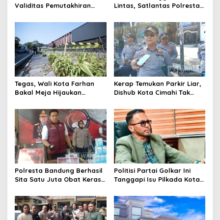
Validitas Pemutakhiran
Lintas, Satlantas Polresta
Data Parpol, Bawaslu Kota
Bandung Tindak Ribuan
Cimahi Lakukan
Motor Berknalpot Brong
Pengawasan
Tegas, Wali Kota Farhan
Kerap Temukan Parkir Liar,
Bakal Meja Hijaukan
Dishub Kota Cimahi Tak
Penebang Pohon di Jalan
Henti Lakukan Edukasi dan
Riau
Pembinaan
Polresta Bandung Berhasil
Politisi Partai Golkar Ini
Sita Satu Juta Obat Keras
Tanggapi Isu Pilkada Kota
Serta Ungkap Ratusan
Cimahi 2029: Terlalu Dini
Kasus Narkoba