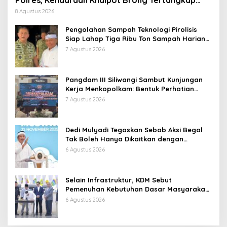
Polres, Kendaraan Knalpot Brong Tertangkap
Langsung Ganti
8 Agustus 2026
Pengolahan Sampah Teknologi Pirolisis
Siap Lahap Tiga Ribu Ton Sampah Harian
Jawa Barat
7 Agustus 2026
Pangdam III Siliwangi Sambut Kunjungan
Kerja Menkopolkam: Bentuk Perhatian
Pemerintah
7 Agustus 2026
Dedi Mulyadi Tegaskan Sebab Aksi Begal
Tak Boleh Hanya Dikaitkan dengan
Ekonomi
6 Agustus 2026
Selain Infrastruktur, KDM Sebut
Pemenuhan Kebutuhan Dasar Masyarakat
Jadi Fokus APBD Jabar 2027
6 Agustus 2026