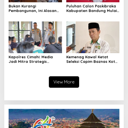
Bukan Kurangi
Puluhan Calon Paskibraka
Pembangunan, Ini Alasan
Kabupaten Bandung Mulai
Pemkot Cimahi Lakukan
Ikuti Pemusatan Latihan
Pengurangan Belanja
Daerah
Kapolres Cimahi: Media
Kemenag Kawal Ketat
Jadi Mitra Strategis
Seleksi Capim Baznas Kota
Bangun Kepercayaan
Cimahi: Kita Ingin
Publik
Komisioner Baznas
Berintegritas
View More