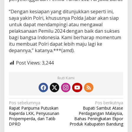
“Dengan kesiapan yang ditunjukkan seperti ini,
saya yakin Polri, khususnya Polda Jabar akan siap
untuk dapat mendampingi atau mengawal
pelaksanaan Pemilu 2024 dengan baik dan sukses
bagi bangsa Indonesia. Kami berharap momentum
itu membuat Polri dapat lebih maju lagi ke
depannya,” katanya.***(amd).
Post Views:
3,244
Ikuti Kami
N
Pos sebelumnya
Pos berikutnya
Rapat Paripurna Putuskan
Bupati Sambut Atase
a
Raperda LKK, Penyusunan
Perdagangan Malaysia,
v
Propemperda, dan Tatib
Bahas Peningkatan Ekpor
DPRD
Produk Kabupaten Bandung
i