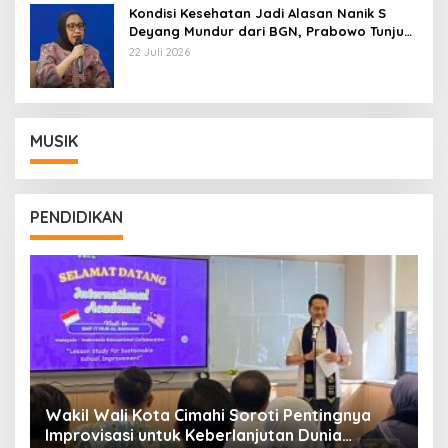
Kondisi Kesehatan Jadi Alasan Nanik S
Deyang Mundur dari BGN, Prabowo Tunjuk
Wamentan Sudaryono
22 Juli 2026
MUSIK
PENDIDIKAN
Wakil Wali Kota Cimahi Soroti Pentingnya
Y
Improvisasi untuk Keberlanjutan Dunia
S