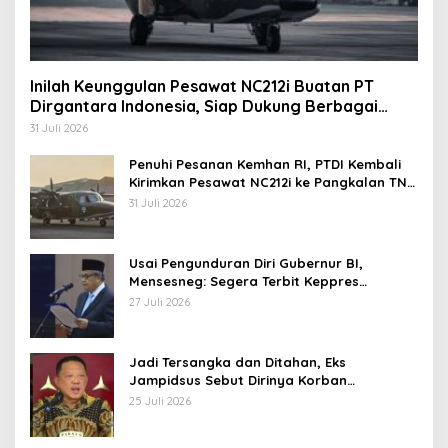
Inilah Keunggulan Pesawat NC212i Buatan PT
Dirgantara Indonesia, Siap Dukung Berbagai
Operasi TNI
31 Juli 2026
Penuhi Pesanan Kemhan RI, PTDI Kembali
Kirimkan Pesawat NC212i ke Pangkalan TNI
AU
31 Juli 2026
Usai Pengunduran Diri Gubernur BI,
Mensesneg: Segera Terbit Keppres
Pemberhentian dengan Hormat
27 Juli 2026
Jadi Tersangka dan Ditahan, Eks
Jampidsus Sebut Dirinya Korban
Kriminalisasi
25 Juli 2026