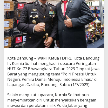
i
P
e
r
i
n
g
a
t
a
n
H
U
Kota Bandung – Wakil Ketua I DPRD Kota Bandung,
T
K
Ir. Kurnia Solihat menghadiri upacara Peringatan
e
HUT Ke-77 Bhayangkara Tahun 2023 Tingkat Jawa
-
Barat yang mengusung tema “Polri Presisi Untuk
7
Negeri, Pemilu Damai Menuju Indonesia Emas,” di
7
Lapangan Gasibu, Bandung, Sabtu (1/7/2023).
B
h
a
Selain mengikuti upacara, Kurnia Solihat pun
y
menyempatkan diri untuk menyaksikan beragam
a
inovasi dan peralatan milik Polda Jabar yang
n