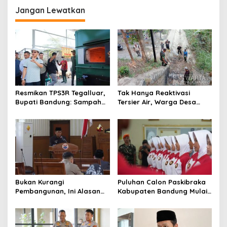
g
Jangan Lewatkan
a
s
i
p
o
s
Resmikan TPS3R Tegalluar,
Tak Hanya Reaktivasi
Bupati Bandung: Sampah
Tersier Air, Warga Desa
Bukan Hanya Urusan
Ciburuy Inginkan Jalan
Pemerintah
Alternatif di Padalarang
Bukan Kurangi
Puluhan Calon Paskibraka
Pembangunan, Ini Alasan
Kabupaten Bandung Mulai
Pemkot Cimahi Lakukan
Ikuti Pemusatan Latihan
Pengurangan Belanja
Daerah