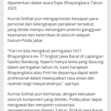
dipamerkan dalam acara Expo Bhayangkara Tahun
g
k
2023.
a
r
Kurnia Solihat pun mengapresiasi kesiapan para
a
personel dan kelengkapan peralatan tersebut,
T
yang dinilai mampu menangani potensi gangguan
i
n
keamanan dan ketertiban di seluruh wilayah
g
hukum Polda Jabar.
k
a
“Hari ini kita mengikuti peringatan HUT
t
Bhayangkara ke-77 tingkat Jawa Barat di Lapangan
J
a
Gasibu Bandung. Seperti halnya tema yang diusung
w
dalam peringatan tahun ini, kami harapkan
a
Bhayangkara atau Polri ke depannya dapat lebih
B
profesional dalam mewujudkan rasa aman dan
a
r
nyaman bagi masyarakatnya,” ujarnya.
a
t
Kurnia Solihat pun berharap, dengan kekuatan
seluruh komponen yang dimiliki, Polda Jabar dapat
mengawal dan menjamin suksesnya
penyelenggaraan Pemilu Tahun 2024 di Jawa Barat.