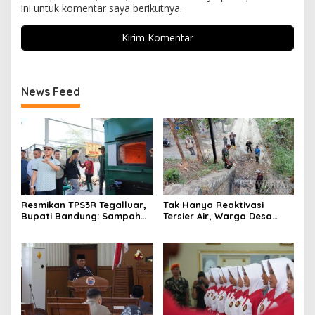
ini untuk komentar saya berikutnya.
News Feed
Resmikan TPS3R Tegalluar,
Tak Hanya Reaktivasi
Bupati Bandung: Sampah
Tersier Air, Warga Desa
Bukan Hanya Urusan
Ciburuy Inginkan Jalan
Pemerintah
Alternatif di Padalarang