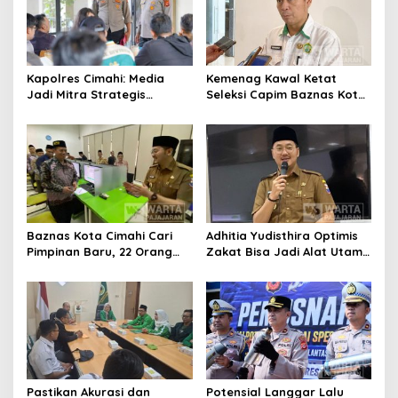
Kapolres Cimahi: Media
Kemenag Kawal Ketat
Jadi Mitra Strategis
Seleksi Capim Baznas Kota
Bangun Kepercayaan
Cimahi: Kita Ingin
Publik
Komisioner Baznas
Berintegritas
Baznas Kota Cimahi Cari
Adhitia Yudisthira Optimis
Pimpinan Baru, 22 Orang
Zakat Bisa Jadi Alat Utama
Ikuti Seleksi
Selesaikan Masalah Sosial
Kota Cimahi
Pastikan Akurasi dan
Potensial Langgar Lalu