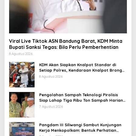
Viral Live Tiktok ASN Bandung Barat, KDM Minta
Bupati Sanksi Tegas: Bila Perlu Pemberhentian
8 Agustus 2026
KDM Akan Siapkan Knalpot Standar di
Setiap Polres, Kendaraan Knalpot Brong
Tertangkap Langsung Ganti
8 Agustus 2026
Pengolahan Sampah Teknologi Pirolisis
Siap Lahap Tiga Ribu Ton Sampah Harian
Jawa Barat
7 Agustus 2026
Pangdam III Siliwangi Sambut Kunjungan
Kerja Menkopolkam: Bentuk Perhatian
Pemerintah