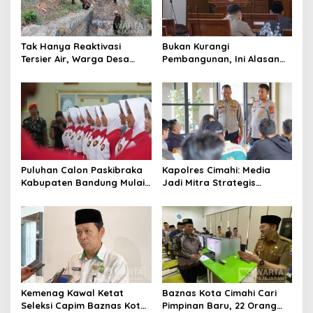
Tak Hanya Reaktivasi
Bukan Kurangi
Tersier Air, Warga Desa
Pembangunan, Ini Alasan
Ciburuy Inginkan Jalan
Pemkot Cimahi Lakukan
Alternatif di Padalarang
Pengurangan Belanja
Daerah
Puluhan Calon Paskibraka
Kapolres Cimahi: Media
Kabupaten Bandung Mulai
Jadi Mitra Strategis
Ikuti Pemusatan Latihan
Bangun Kepercayaan
Publik
Kemenag Kawal Ketat
Baznas Kota Cimahi Cari
Seleksi Capim Baznas Kota
Pimpinan Baru, 22 Orang