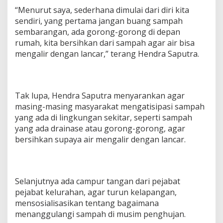
n
“Menurut saya, sederhana dimulai dari diri kita
L
sendiri, yang pertama jangan buang sampah
i
sembarangan, ada gorong-gorong di depan
n
rumah, kita bersihkan dari sampah agar air bisa
g
k
mengalir dengan lancar,” terang Hendra Saputra.
u
n
g
a
Tak lupa, Hendra Saputra menyarankan agar
n
S
masing-masing masyarakat mengatisipasi sampah
e
yang ada di lingkungan sekitar, seperti sampah
k
yang ada drainase atau gorong-gorong, agar
i
bersihkan supaya air mengalir dengan lancar.
t
a
r
Selanjutnya ada campur tangan dari pejabat
pejabat kelurahan, agar turun kelapangan,
mensosialisasikan tentang bagaimana
menanggulangi sampah di musim penghujan.