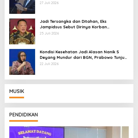
Pemberhentian dengan Hormat
27 Juli 2026
Jadi Tersangka dan Ditahan, Eks
Jampidsus Sebut Dirinya Korban
Kriminalisasi
25 Juli 2026
Kondisi Kesehatan Jadi Alasan Nanik S
Deyang Mundur dari BGN, Prabowo Tunjuk
Wamentan Sudaryono
22 Juli 2026
MUSIK
PENDIDIKAN