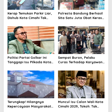
Kerap Temukan Parkir Liar,
Polresta Bandung Berhasil
Dishub Kota Cimahi Tak
Sita Satu Juta Obat Keras
Henti Lakukan Edukasi dan
Serta Ungkap Ratusan
Pembinaan
Kasus Narkoba
Politisi Partai Golkar Ini
Sempat Buron, Pelaku
Tanggapi Isu Pilkada Kota
Curas Terhadap Karyawan
Cimahi 2029: Terlalu Dini
Pabrik di Majalaya Berhasil
Ditangkap Polisi
Terungkap! Hilangnya
Muncul Isu Calon Wali Kota
Kepercayaan Masyarakat
Cimahi 2029, Tokoh: Tak
Latarbelakangi Rencana
Cukup Hanya Bermodal