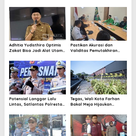
Cimahi: Kita Ingin
Ikuti Seleksi
Komisioner Baznas
Berintegritas
Adhitia Yudisthira Optimis
Pastikan Akurasi dan
Zakat Bisa Jadi Alat Utama
Validitas Pemutakhiran
Selesaikan Masalah Sosial
Data Parpol, Bawaslu Kota
Kota Cimahi
Cimahi Lakukan
Pengawasan
Potensial Langgar Lalu
Tegas, Wali Kota Farhan
Lintas, Satlantas Polresta
Bakal Meja Hijaukan
Bandung Tindak Ribuan
Penebang Pohon di Jalan
Motor Berknalpot Brong
Riau