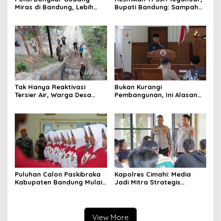
Miras di Bandung, Lebih
Bupati Bandung: Sampah
dari Enam Ribu Botol Disita
Bukan Hanya Urusan
Pemerintah
Tak Hanya Reaktivasi
Bukan Kurangi
Tersier Air, Warga Desa
Pembangunan, Ini Alasan
Ciburuy Inginkan Jalan
Pemkot Cimahi Lakukan
Alternatif di Padalarang
Pengurangan Belanja
Daerah
Puluhan Calon Paskibraka
Kapolres Cimahi: Media
Kabupaten Bandung Mulai
Jadi Mitra Strategis
Ikuti Pemusatan Latihan
Bangun Kepercayaan
Publik
View More