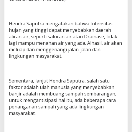
r
i
k
a
Hendra Saputra mengatakan bahwa Intensitas
n
hujan yang tinggi dapat menyebabkan daerah
T
i
aliran air, seperti saluran air atau Drainase, tidak
p
lagi mampu menahan air yang ada. Alhasil, air akan
s
meluap dan menggenangi jalan-jalan dan
T
lingkungan masyarakat.
e
n
t
a
n
Sementara, lanjut Hendra Saputra, salah satu
g
faktor adalah ulah manusia yang menyebabkan
K
banjir adalah membuang sampah sembarangan,
e
b
untuk mengantisipasi hal itu, ada beberapa cara
e
penanganan sampah yang ada lingkungan
r
masyarakat.
s
i
h
a