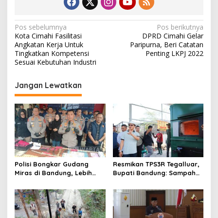
N
Pos sebelumnya
Pos berikutnya
Kota Cimahi Fasilitasi
DPRD Cimahi Gelar
a
Angkatan Kerja Untuk
Paripurna, Beri Catatan
v
Tingkatkan Kompetensi
Penting LKPJ 2022
Sesuai Kebutuhan Industri
i
g
Jangan Lewatkan
a
s
i
p
o
s
Polisi Bongkar Gudang
Resmikan TPS3R Tegalluar,
Miras di Bandung, Lebih
Bupati Bandung: Sampah
dari Enam Ribu Botol Disita
Bukan Hanya Urusan
Pemerintah