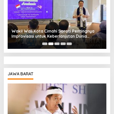
Wakil Wali Kota Cimahi Soroti Pentingnya
Y
Improvisasi untuk Keberlanjutan Dunia
S
Pendidikan
A
JAWA BARAT