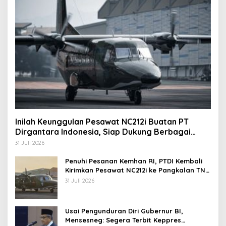
Inilah Keunggulan Pesawat NC212i Buatan PT
Dirgantara Indonesia, Siap Dukung Berbagai
Operasi TNI
31 Juli 2026
Penuhi Pesanan Kemhan RI, PTDI Kembali
Kirimkan Pesawat NC212i ke Pangkalan TNI
AU
31 Juli 2026
Usai Pengunduran Diri Gubernur BI,
Mensesneg: Segera Terbit Keppres