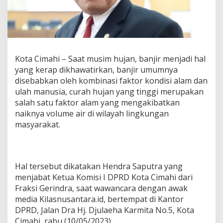
D
P
R
D
C
i
Kota Cimahi – Saat musim hujan, banjir menjadi hal
m
a
yang kerap dikhawatirkan, banjir umumnya
h
disebabkan oleh kombinasi faktor kondisi alam dan
i
ulah manusia, curah hujan yang tinggi merupakan
H
salah satu faktor alam yang mengakibatkan
e
n
naiknya volume air di wilayah lingkungan
d
masyarakat.
r
a
S
a
Hal tersebut dikatakan Hendra Saputra yang
p
u
menjabat Ketua Komisi I DPRD Kota Cimahi dari
t
Fraksi Gerindra, saat wawancara dengan awak
r
media Kilasnusantara.id, bertempat di Kantor
a
DPRD, Jalan Dra Hj. Djulaeha Karmita No.5, Kota
B
e
Cimahi, rabu (10/05/2023).