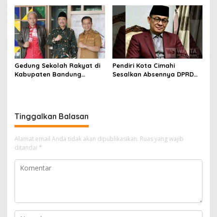
Rebranding RSUD Cibabat
Legitimasi Parpol
Gedung Sekolah Rakyat di
Pendiri Kota Cimahi
Kabupaten Bandung
Sesalkan Absennya DPRD
Dibangun Oktober 2026,
dalam Dialog Pembahasan
Siap Tampung Dua Ribu
Rebranding RSUD Cibabat
Siswa
Tinggalkan Balasan
Alamat email Anda tidak akan dipublikasikan.
Ruas yang wajib
ditandai
*