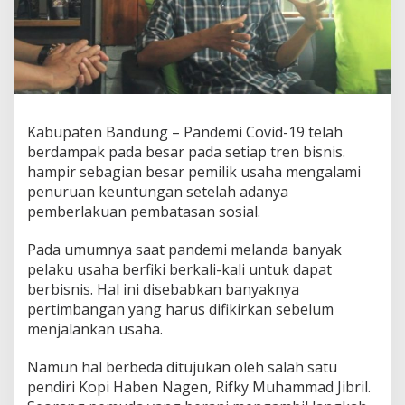
o
u
n
d
e
r
K
o
Kabupaten Bandung – Pandemi Covid-19 telah
p
berdampak pada besar pada setiap tren bisnis.
i
H
hampir sebagian besar pemilik usaha mengalami
a
penuruan keuntungan setelah adanya
b
pemberlakuan pembatasan sosial.
e
n
Pada umumnya saat pandemi melanda banyak
N
a
pelaku usaha berfiki berkali-kali untuk dapat
g
berbisnis. Hal ini disebabkan banyaknya
e
pertimbangan yang harus difikirkan sebelum
n
menjalankan usaha.
,
P
e
Namun hal berbeda ditujukan oleh salah satu
n
pendiri Kopi Haben Nagen, Rifky Muhammad Jibril.
g