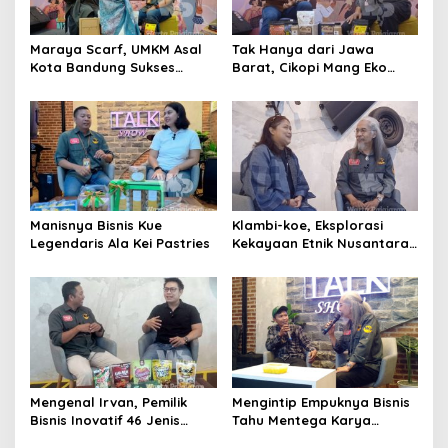
Maraya Scarf, UMKM Asal
Tak Hanya dari Jawa
Kota Bandung Sukses
Barat, Cikopi Mang Eko
Jawab Selera Konsumen
Tawarkan Sensasi Kopi
Nusantara
Manisnya Bisnis Kue
Klambi-koe, Eksplorasi
Legendaris Ala Kei Pastries
Kekayaan Etnik Nusantara
dalam Karya Busana
Mengenal Irvan, Pemilik
Mengintip Empuknya Bisnis
Bisnis Inovatif 46 Jenis
Tahu Mentega Karya
Makanan Ringan
Pemuda Bandung