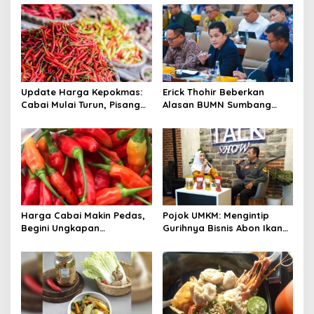
Update Harga Kepokmas:
Erick Thohir Beberkan
Cabai Mulai Turun, Pisang
Alasan BUMN Sumbang
Merangkak Naik
Dividen Fantastis Kepada
Negara
Harga Cabai Makin Pedas,
Pojok UMKM: Mengintip
Begini Ungkapan
Gurihnya Bisnis Abon Ikan
Masyarakat
Lele Dua Sejoli