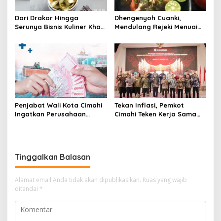
Dari Drakor Hingga
Dhengenyoh Cuanki,
Serunya Bisnis Kuliner Khas
Mendulang Rejeki Menuai
Korea Selatan
Berkah Pandemi
Penjabat Wali Kota Cimahi
Tekan Inflasi, Pemkot
Ingatkan Perusahaan
Cimahi Teken Kerja Sama
Patuhi Keputusan Kenaikan
dengan Daerah Produsen
UMK
Pangan
Tinggalkan Balasan
Alamat email Anda tidak akan dipublikasikan.
Ruas yang wajib
ditandai
*