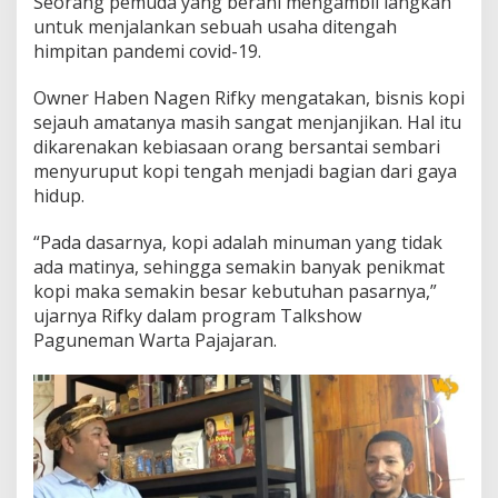
Seorang pemuda yang berani mengambil langkah
u
untuk menjalankan sebuah usaha ditengah
s
himpitan pandemi covid-19.
a
h
a
Owner Haben Nagen Rifky mengatakan, bisnis kopi
M
sejauh amatanya masih sangat menjanjikan. Hal itu
u
dikarenakan kebiasaan orang bersantai sembari
d
menyuruput kopi tengah menjadi bagian dari gaya
a
y
hidup.
a
n
“Pada dasarnya, kopi adalah minuman yang tidak
g
ada matinya, sehingga semakin banyak penikmat
S
kopi maka semakin besar kebutuhan pasarnya,”
u
k
ujarnya Rifky dalam program Talkshow
s
Paguneman Warta Pajajaran.
e
s
B
e
r
t
a
h