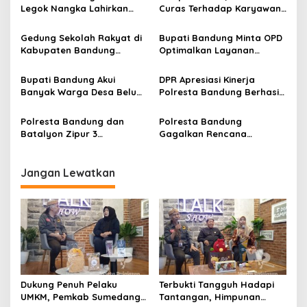
i
Legok Nangka Lahirkan
Curas Terhadap Karyawan
p
Harapan Baru
Pabrik di Majalaya Berhasil
Penyelesaian Sampah
Ditangkap Polisi
Gedung Sekolah Rakyat di
Bupati Bandung Minta OPD
o
Bandung Raya
Kabupaten Bandung
Optimalkan Layanan
s
Dibangun Oktober 2026,
Hotline, Respon Laporan
Siap Tampung Dua Ribu
Masyarakat Soal
Bupati Bandung Akui
DPR Apresiasi Kinerja
Siswa
Kekeringan
Banyak Warga Desa Belum
Polresta Bandung Berhasil
Paham Tujuan dan Manfaat
Selesaikan 94 Persen
Koperasi Merah Putih
Perkara dan Sita Jutaan
Polresta Bandung dan
Polresta Bandung
Narkoba
Batalyon Zipur 3
Gagalkan Rencana
Pangalengan Perkuat
Penyerangan Kelompok
Sinergitas Jaga
Remaja Bersenjata
Kondusifitas Wilayah
Jangan Lewatkan
Dukung Penuh Pelaku
Terbukti Tangguh Hadapi
UMKM, Pemkab Sumedang
Tantangan, Himpunan