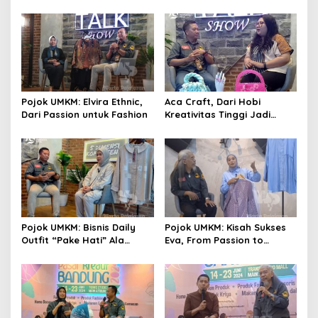
Fasilitasi Sejumlah Gerai
UMKM Cibabat Tak Berhenti
Unik
Berinovasi
Pojok UMKM: Elvira Ethnic,
Aca Craft, Dari Hobi
Dari Passion untuk Fashion
Kreativitas Tinggi Jadi
Produk Berkualitas
Mumpuni
Pojok UMKM: Bisnis Daily
Pojok UMKM: Kisah Sukses
Outfit “Pake Hati” Ala
Eva, From Passion to
Nicky, Wear it With Love
Fashion