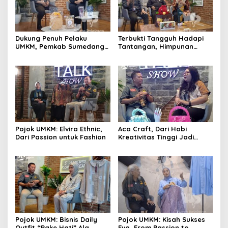
Dukung Penuh Pelaku
Terbukti Tangguh Hadapi
UMKM, Pemkab Sumedang
Tantangan, Himpunan
Fasilitasi Sejumlah Gerai
UMKM Cibabat Tak Berhenti
Unik
Berinovasi
Pojok UMKM: Elvira Ethnic,
Aca Craft, Dari Hobi
Dari Passion untuk Fashion
Kreativitas Tinggi Jadi
Produk Berkualitas
Mumpuni
Pojok UMKM: Bisnis Daily
Pojok UMKM: Kisah Sukses
Outfit “Pake Hati” Ala
Eva, From Passion to