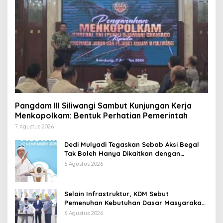
Pangdam III Siliwangi Sambut Kunjungan Kerja
Menkopolkam: Bentuk Perhatian Pemerintah
7 Agustus 2026
Dedi Mulyadi Tegaskan Sebab Aksi Begal
Tak Boleh Hanya Dikaitkan dengan
Ekonomi
6 Agustus 2026
Selain Infrastruktur, KDM Sebut
Pemenuhan Kebutuhan Dasar Masyarakat
Jadi Fokus APBD Jabar 2027
6 Agustus 2026