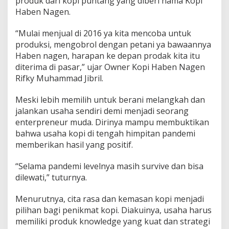
produk dari kopi puntang yang diberi nama Kopi
C
Haben Nagen.
o
v
“Mulai menjual di 2016 ya kita mencoba untuk
i
produksi, mengobrol dengan petani ya bawaannya
d
-
Haben nagen, harapan ke depan prodak kita itu
1
diterima di pasar,” ujar Owner Kopi Haben Nagen
9
Rifky Muhammad Jibril.
Meski lebih memilih untuk berani melangkah dan
jalankan usaha sendiri demi menjadi seorang
enterpreneur muda. Dirinya mampu membuktikan
bahwa usaha kopi di tengah himpitan pandemi
memberikan hasil yang positif.
“Selama pandemi levelnya masih survive dan bisa
dilewati,” tuturnya.
Menurutnya, cita rasa dan kemasan kopi menjadi
pilihan bagi penikmat kopi. Diakuinya, usaha harus
memiliki produk knowledge yang kuat dan strategi