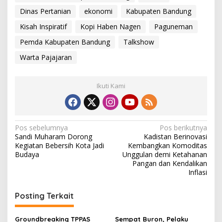
Dinas Pertanian
ekonomi
Kabupaten Bandung
Kisah Inspiratif
Kopi Haben Nagen
Paguneman
Pemda Kabupaten Bandung
Talkshow
Warta Pajajaran
Ikuti Kami
N
Pos sebelumnya
Pos berikutnya
Sandi Muharam Dorong
Kadistan Berinovasi
a
Kegiatan Bebersih Kota Jadi
Kembangkan Komoditas
v
Budaya
Unggulan demi Ketahanan
Pangan dan Kendalikan
i
Inflasi
g
Posting Terkait
a
s
Groundbreaking TPPAS
Sempat Buron, Pelaku