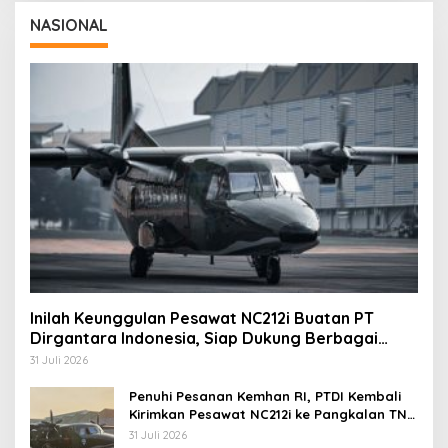
NASIONAL
Inilah Keunggulan Pesawat NC212i Buatan PT
Dirgantara Indonesia, Siap Dukung Berbagai
Operasi TNI
31 Juli 2026
Penuhi Pesanan Kemhan RI, PTDI Kembali
Kirimkan Pesawat NC212i ke Pangkalan TNI
AU
31 Juli 2026