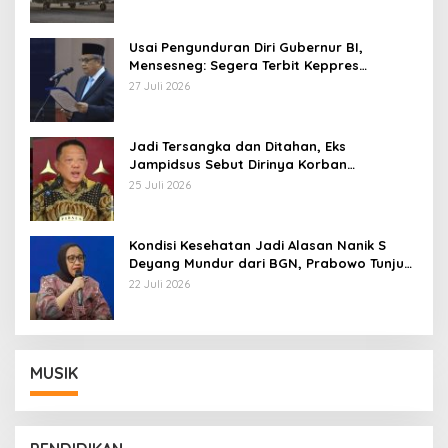
Usai Pengunduran Diri Gubernur BI,
Mensesneg: Segera Terbit Keppres
Pemberhentian dengan Hormat
27 Juli 2026
Jadi Tersangka dan Ditahan, Eks
Jampidsus Sebut Dirinya Korban
Kriminalisasi
25 Juli 2026
Kondisi Kesehatan Jadi Alasan Nanik S
Deyang Mundur dari BGN, Prabowo Tunjuk
Wamentan Sudaryono
22 Juli 2026
MUSIK