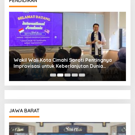
PENDIDIKAN
Wakil Wali Kota Cimahi Soroti Pentingnya
Y
Improvisasi untuk Keberlanjutan Dunia
S
Pendidikan
A
JAWA BARAT