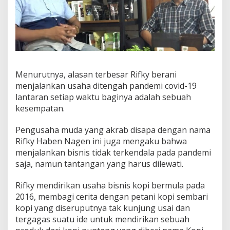
a
n
D
i
t
e
n
g
Menurutnya, alasan terbesar Rifky berani
a
menjalankan usaha ditengah pandemi covid-19
h
lantaran setiap waktu baginya adalah sebuah
H
kesempatan.
i
m
p
Pengusaha muda yang akrab disapa dengan nama
i
Rifky Haben Nagen ini juga mengaku bahwa
t
menjalankan bisnis tidak terkendala pada pandemi
a
saja, namun tantangan yang harus dilewati.
n
P
a
Rifky mendirikan usaha bisnis kopi bermula pada
n
2016, membagi cerita dengan petani kopi sembari
d
kopi yang diseruputnya tak kunjung usai dan
e
tergagas suatu ide untuk mendirikan sebuah
m
i