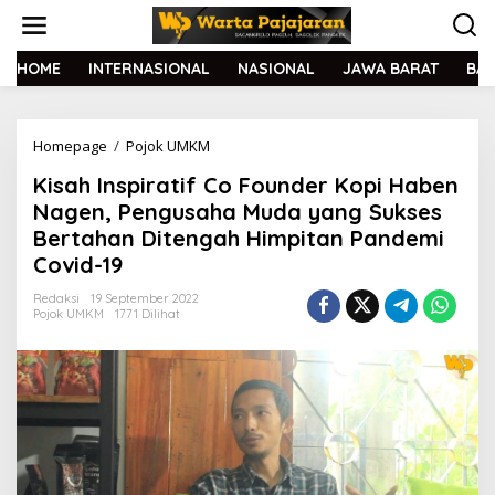
L
e
w
a
HOME
INTERNASIONAL
NASIONAL
JAWA BARAT
BA
t
i
k
Homepage
/
Pojok UMKM
K
e
i
k
Kisah Inspiratif Co Founder Kopi Haben
s
o
a
n
Nagen, Pengusaha Muda yang Sukses
h
t
Bertahan Ditengah Himpitan Pandemi
I
e
Covid-19
n
n
s
Redaksi
19 September 2022
p
Pojok UMKM
1771 Dilihat
i
r
a
t
i
f
C
o
F