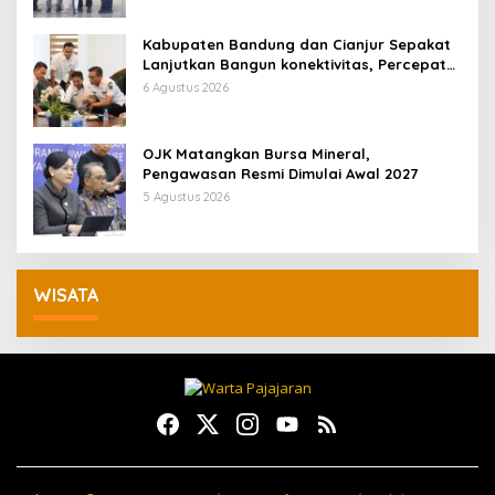
Kabupaten Bandung dan Cianjur Sepakat
Lanjutkan Bangun konektivitas, Percepat
Pertumbuhan Ekonomi Daerah
6 Agustus 2026
OJK Matangkan Bursa Mineral,
Pengawasan Resmi Dimulai Awal 2027
5 Agustus 2026
WISATA