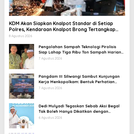
KDM Akan Siapkan Knalpot Standar di Setiap
Polres, Kendaraan Knalpot Brong Tertangkap
Langsung Ganti
8 Agustus 2026
Pengolahan Sampah Teknologi Pirolisis
Siap Lahap Tiga Ribu Ton Sampah Harian
Jawa Barat
7 Agustus 2026
Pangdam III Siliwangi Sambut Kunjungan
Kerja Menkopolkam: Bentuk Perhatian
Pemerintah
7 Agustus 2026
Dedi Mulyadi Tegaskan Sebab Aksi Begal
Tak Boleh Hanya Dikaitkan dengan
Ekonomi
6 Agustus 2026