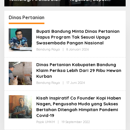
Lahap Tiga Ribu Ton
Bandung: Sampah
Sampah Harian Jawa
Bukan Hanya Urusan
Barat
Pemerintah
Dinas Pertanian
Bupati Bandung Minta Dinas Pertanian
Hapus Program Tak Sesuai Upaya
Swasembada Pangan Nasional
Bandung Raya
|
8 Januari 2026
O
L
E
H
Dinas Pertanian Kabupaten Bandung
R
Klaim Periksa Lebih Dari 29 Ribu Hewan
E
D
Kurban
A
K
Bandung Raya
|
17 Juni 2024
O
S
L
I
E
H
Kisah Inspiratif Co Founder Kopi Haben
R
Nagen, Pengusaha Muda yang Sukses
E
D
Bertahan Ditengah Himpitan Pandemi
A
Covid-19
K
S
Pojok UMKM
|
19 September 2022
O
I
L
E