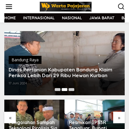
L
e
w
a
HOME
INTERNASIONAL
NASIONAL
JAWA BARAT
BA
t
i
k
e
k
o
n
t
Bandung Raya
e
Dinas Pertanian Kabupaten Bandung Klaim
n
Periksa Lebih Dari 29 Ribu Hewan Kurban
17 Juni 2024
«
»
Pengolahan Sampah
Resmikan TPS3R
Teknologi Pirolisis Siap
Tegalluar, Bupati