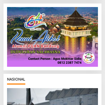
H
R
E
D
A
K
S
I
NASIONAL