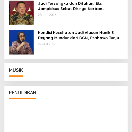
Jadi Tersangka dan Ditahan, Eks
Jampidsus Sebut Dirinya Korban
Kriminalisasi
25 Juli 2026
Kondisi Kesehatan Jadi Alasan Nanik S
Deyang Mundur dari BGN, Prabowo Tunjuk
Wamentan Sudaryono
22 Juli 2026
MUSIK
PENDIDIKAN