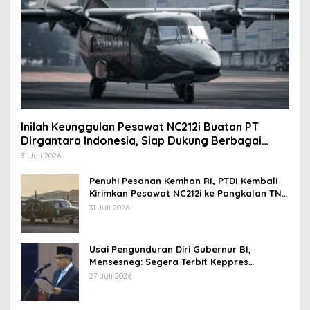
Inilah Keunggulan Pesawat NC212i Buatan PT
Dirgantara Indonesia, Siap Dukung Berbagai
Operasi TNI
31 Juli 2026
Penuhi Pesanan Kemhan RI, PTDI Kembali
Kirimkan Pesawat NC212i ke Pangkalan TNI
AU
31 Juli 2026
Usai Pengunduran Diri Gubernur BI,
Mensesneg: Segera Terbit Keppres
Pemberhentian dengan Hormat
27 Juli 2026