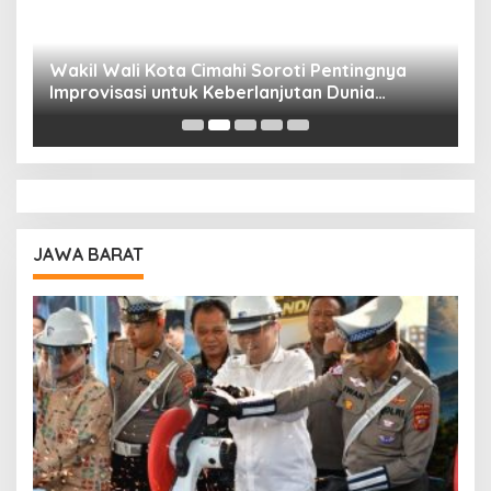
Wakil Wali Kota Cimahi Soroti Pentingnya
Y
Improvisasi untuk Keberlanjutan Dunia
S
Pendidikan
A
JAWA BARAT