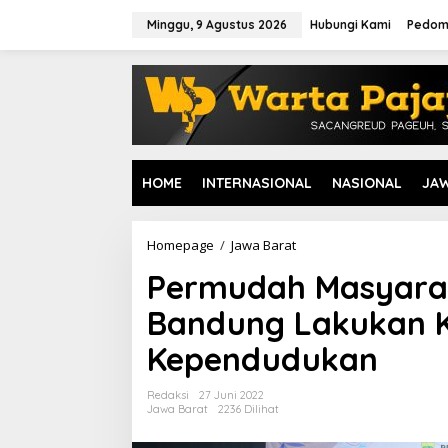
L
e
Minggu, 9 Agustus 2026
Hubungi Kami
Pedom
w
a
t
i
k
e
k
o
HOME
INTERNASIONAL
NASIONAL
JA
n
t
e
n
Homepage
/
Jawa Barat
P
e
Permudah Masyarak
r
m
Bandung Lakukan K
u
d
Kependudukan
a
h
M
Redaksi
27 Juni 2022
a
Jawa Barat
2236 Dilihat
s
y