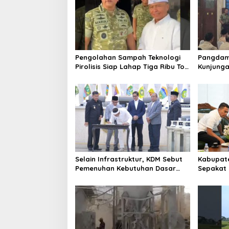
Pengolahan Sampah Teknologi
Pangdam 
Pirolisis Siap Lahap Tiga Ribu Ton
Kunjunga
Sampah Harian Jawa Barat
Bentuk P
Selain Infrastruktur, KDM Sebut
Kabupate
Pemenuhan Kebutuhan Dasar
Sepakat 
Masyarakat Jadi Fokus APBD
konektiv
Jabar 2027
Pertumb