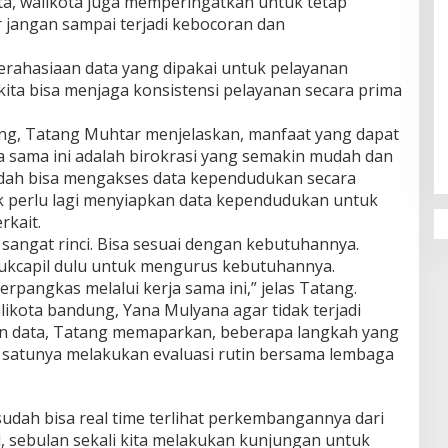
a, walikota juga memperingatkan untuk tetap
 jangan sampai terjadi kebocoran dan
erahasiaan data yang dipakai untuk pelayanan
ita bisa menjaga konsistensi pelayanan secara prima
Penguatan Pendidikan Agama dan
Karakter Sekolah Nur Al Rahman
ng, Tatang Muhtar menjelaskan, manfaat yang dapat
Bikin Sekolah di Malaysia Tertarik
a sama ini adalah birokrasi yang semakin mudah dan
Mempelajarinya
udah bisa mengakses data kependudukan secara
k perlu lagi menyiapkan data kependudukan untuk
rkait.
 sangat rinci. Bisa sesuai dengan kebutuhannya.
dukcapil dulu untuk mengurus kebutuhannya.
rpangkas melalui kerja sama ini,” jelas Tatang.
kota bandung, Yana Mulyana agar tidak terjadi
n data, Tatang memaparkan, beberapa langkah yang
ah satunya melakukan evaluasi rutin bersama lembaga
 sudah bisa real time terlihat perkembangannya dari
, sebulan sekali kita melakukan kunjungan untuk