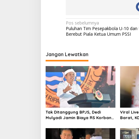
N
Pos sebelumnya
Puluhan Tim Pesepakbola U-10 dan
a
Berebut Piala Ketua Umum PSSI
v
i
Jangan Lewatkan
g
a
s
i
p
o
s
Tak Ditanggung BPJS, Dedi
Viral Li
Mulyadi Jamin Biaya RS Korban
Barat, K
Kejahatan Dibayar Pemprov
Tegas: B
Jabar