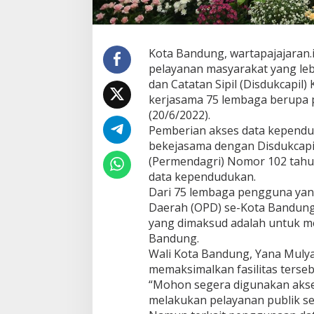
d
u
n
g
Kota Bandung, wartapajajaran.
L
pelayanan masyarakat yang lebi
a
dan Catatan Sipil (Disdukcapil
k
kerjasama 75 lembaga berupa 
u
k
(20/6/2022).
a
Pemberian akses data kependu
n
bekejasama dengan Disdukcapil
K
(Permendagri) Nomor 102 tahu
e
r
data kependudukan.
j
Dari 75 lembaga pengguna yang
a
Daerah (OPD) se-Kota Bandung
s
yang dimaksud adalah untuk me
a
Bandung.
m
a
Wali Kota Bandung, Yana Mul
A
memaksimalkan fasilitas terseb
k
“Mohon segera digunakan akses
s
melakukan pelayanan publik sep
e
s