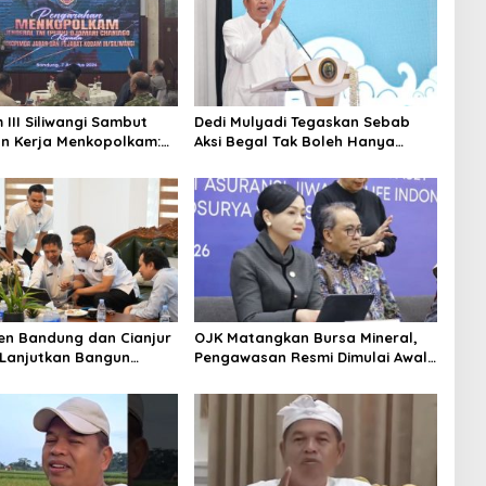
III Siliwangi Sambut
Dedi Mulyadi Tegaskan Sebab
n Kerja Menkopolkam:
Aksi Begal Tak Boleh Hanya
erhatian Pemerintah
Dikaitkan dengan Ekonomi
n Bandung dan Cianjur
OJK Matangkan Bursa Mineral,
Lanjutkan Bangun
Pengawasan Resmi Dimulai Awal
itas, Percepat
2027
uhan Ekonomi Daerah