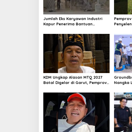
Jumlah Eks Karyawan Industri
Pemprov 
Kapur Penerima Bantuan
Penyele
Mendadak Bertambah, KDM: Kita
Pasca Ga
Identifikasi
Rumah
KDM Ungkap Alasan MTQ 2027
Groundbr
Batal Digelar di Garut, Pemprov
Nangka L
Cari Alternatif
Penyele
Raya