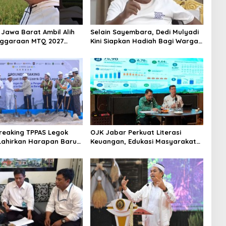
Jawa Barat Ambil Alih
Selain Sayembara, Dedi Mulyadi
nggaraan MTQ 2027
Kini Siapkan Hadiah Bagi Warga
rut Mundur Jadi Tuan
Sebarkan Lokasi Penjualan
Narkotika
eaking TPPAS Legok
OJK Jabar Perkuat Literasi
ahirkan Harapan Baru
Keuangan, Edukasi Masyarakat
saian Sampah Bandung
Jadi Kunci Pertumbuhan Ekonomi