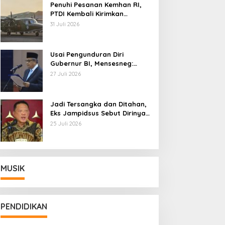
Penuhi Pesanan Kemhan RI,
PTDI Kembali Kirimkan
Pesawat NC212i ke Pangkalan
31 Juli 2026
TNI AU
Usai Pengunduran Diri
Gubernur BI, Mensesneg:
Segera Terbit Keppres
27 Juli 2026
Pemberhentian dengan
Hormat
Jadi Tersangka dan Ditahan,
Eks Jampidsus Sebut Dirinya
Korban Kriminalisasi
25 Juli 2026
MUSIK
PENDIDIKAN