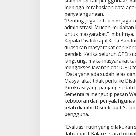
Namun terkait penggunaan dat
D
menjaga kerahasiaan data agar
a
penyalahgunaan.
t
“Penting juga untuk menjaga k
a
administrasi. Mudah-mudahan k
K
e
untuk masyarakat,” imbuhnya.
p
Kepala Disdukcapil Kota Bandu
e
dirasakan masyarakat dari kerj
n
pendek. Ketika seluruh OPD s
d
u
langsung, maka masyarakat ta
d
mengakses layanan dari OPD te
u
“Data yang ada sudah jelas dan
k
Masyarakat tidak perlu ke Dis
a
Birokrasi yang panjang sudah te
n
Sementara mengutip pesan Wali
kebocoran dan penyalahgunaa
telah diambil Disdukcapil. Sal
pengguna.
“Evaluasi rutin yang dilakukan
dahsboard. Kalau secara formal