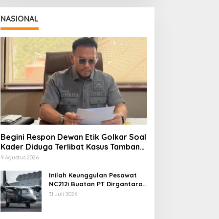
NASIONAL
Begini Respon Dewan Etik Golkar Soal
Kader Diduga Terlibat Kasus Tambang
Emas
9 Agustus 2026
Inilah Keunggulan Pesawat
NC212i Buatan PT Dirgantara
Indonesia, Siap Dukung
31 Juli 2026
Berbagai Operasi TNI