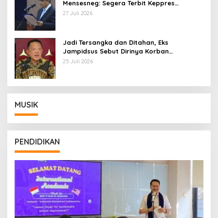
Mensesneg: Segera Terbit Keppres
Pemberhentian dengan Hormat
27 Juli 2026
Jadi Tersangka dan Ditahan, Eks
Jampidsus Sebut Dirinya Korban
Kriminalisasi
25 Juli 2026
MUSIK
PENDIDIKAN