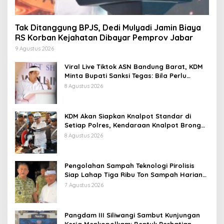
Tak Ditanggung BPJS, Dedi Mulyadi Jamin Biaya
RS Korban Kejahatan Dibayar Pemprov Jabar
9 Agustus 2026
Viral Live Tiktok ASN Bandung Barat, KDM
Minta Bupati Sanksi Tegas: Bila Perlu
Pemberhentian
8 Agustus 2026
KDM Akan Siapkan Knalpot Standar di
Setiap Polres, Kendaraan Knalpot Brong
Tertangkap Langsung Ganti
8 Agustus 2026
Pengolahan Sampah Teknologi Pirolisis
Siap Lahap Tiga Ribu Ton Sampah Harian
Jawa Barat
7 Agustus 2026
Pangdam III Siliwangi Sambut Kunjungan
Kerja Menkopolkam: Bentuk Perhatian