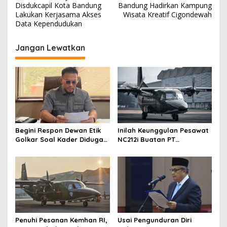
a
Disdukcapil Kota Bandung
Bandung Hadirkan Kampung
v
Lakukan Kerjasama Akses
Wisata Kreatif Cigondewah
Data Kependudukan
i
g
Jangan Lewatkan
a
s
i
p
o
s
Begini Respon Dewan Etik
Inilah Keunggulan Pesawat
Golkar Soal Kader Diduga
NC212i Buatan PT
Terlibat Kasus Tambang
Dirgantara Indonesia, Siap
Emas
Dukung Berbagai Operasi
TNI
Penuhi Pesanan Kemhan RI,
Usai Pengunduran Diri