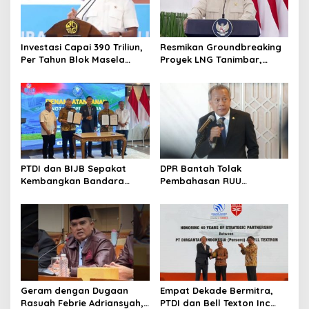
Investasi Capai 390 Triliun,
Resmikan Groundbreaking
Per Tahun Blok Masela
Proyek LNG Tanimbar,
Diproyesikan Produksi 9,5
Prabowo: Sudah Kita
Juta Ton LNG
Nantikan 28 Tahun
PTDI dan BIJB Sepakat
DPR Bantah Tolak
Kembangkan Bandara
Pembahasan RUU
Kertajati Jadi Pusat
Perampasan Aset
Industri Kedirgantaraan
Nasional
Geram dengan Dugaan
Empat Dekade Bermitra,
Rasuah Febrie Adriansyah,
PTDI dan Bell Texton Inc