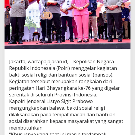
l
i
g
i
,
K
a
p
o
l
r
Jakarta, wartapajajaran.id, – Kepolisan Negara
i
Republik Indonesaia (Polri) menggelar kegiatan
:
K
bakti sosial religi dan bantuan sosial (bansos).
o
Kegiatan tersebut merupakan rangkaian dari
r
peringatan Hari Bhayangkara ke-76 yang digelar
p
serentak di seluruh Provinsi Indonesia.
s
B
Kapolri Jenderal Listyo Sigit Prabowo
h
mengungkapkan bahwa, bakti sosial religi
a
dilaksanakan pada tempat ibadah dan bantuan
y
sosial diserahkan kepada masyarakat yang sangat
a
membutuhkan.
n
g
“Khususnya yang saat ini masih terdampak