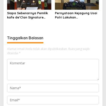
Siapa Sebenarnya Pemilik
Pernyataan Kejagung Usai
kafe de’Clan Signature
Polri Lakukan
yang Digeledah Polisi?
Penggeledahan Terkait
Nama Jampidsus
Kasus Dugaan Blackout
Mendadak Jadi Sorotan
Batubara Hingga TPPU
Tinggalkan Balasan
Alamat email Anda tidak akan dipublikasikan.
Ruas yang wajib
ditandai
*