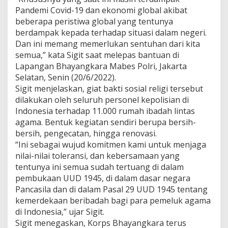
k
Pandemi Covid-19 dan ekonomi global akibat
a
beberapa peristiwa global yang tentunya
r
berdampak kepada terhadap situasi dalam negeri.
a
K
Dan ini memang memerlukan sentuhan dari kita
o
semua,” kata Sigit saat melepas bantuan di
m
Lapangan Bhayangkara Mabes Polri, Jakarta
i
Selatan, Senin (20/6/2022).
t
Sigit menjelaskan, giat bakti sosial religi tersebut
m
e
dilakukan oleh seluruh personel kepolisian di
n
Indonesia terhadap 11.000 rumah ibadah lintas
B
agama. Bentuk kegiatan sendiri berupa bersih-
e
bersih, pengecatan, hingga renovasi.
r
i
“Ini sebagai wujud komitmen kami untuk menjaga
k
nilai-nilai toleransi, dan kebersamaan yang
a
tentunya ini semua sudah tertuang di dalam
n
pembukaan UUD 1945, di dalam dasar negara
A
Pancasila dan di dalam Pasal 29 UUD 1945 tentang
m
a
kemerdekaan beribadah bagi para pemeluk agama
n
di Indonesia,” ujar Sigit.
d
Sigit menegaskan, Korps Bhayangkara terus
a