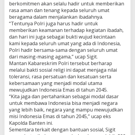
berkomitmen akan selalu hadir untuk memberikan
n
T
rasa aman dan tenang kepada seluruh umat
e
beragama dalam menjalankan ibadahnya.
n
“Tentunya Polri juga harus hadir untuk
a
memberikan keamanan terhadap kegiatan ibadah,
n
dan hari ini juga sebagai bukti wujud kecintaan
g
S
kami kepada seluruh umat yang ada di Indonesia,
e
Polri hadir bersama-sama dengan seluruh umat
l
dari masing-masing agama,” ucap Sigit.
u
Mantan Kabareskrim Polri tersebut berharap
r
u
melalui bakti sosial religi ini dapat menjaga nilai
h
toleransi, rasa persatuan dan kesatuan serta
U
kebersamaan yang menjadi modal utama
m
mewujudkan Indonesia Emas di tahun 2045.
a
“Kita jaga dan pertahankan sebagai modal dasar
t
untuk membawa Indonesia bisa menjadi negara
yang lebih baik, negara yang mampu mewujudkan
misi Indonesia Emas di tahun 2045,” ucap eks
Kapolda Banten ini.
Sementara terkait dengan bantuan sosial, Sigit