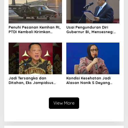
Penuhi Pesanan Kemhan RI,
Usai Pengunduran Diri
PTDI Kembali Kirimkan
Gubernur BI, Mensesneg:
Pesawat NC212i ke
Segera Terbit Keppres
Pangkalan TNI AU
Pemberhentian dengan
Hormat
Jadi Tersangka dan
Kondisi Kesehatan Jadi
Ditahan, Eks Jampidsus
Alasan Nanik S Deyang
Sebut Dirinya Korban
Mundur dari BGN, Prabowo
Kriminalisasi
Tunjuk Wamentan
Sudaryono
View More