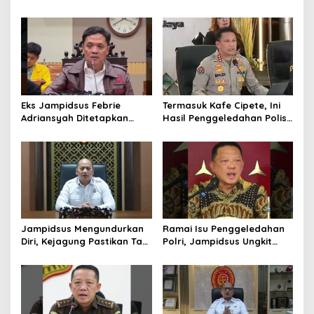
Politisi PDIP Minta Eks
Perkuat Kolaborasi
Jampidsus Dihukum Mati
Kembangkan Industri
Helikopter
Eks Jampidsus Febrie
Termasuk Kafe Cipete, Ini
Adriansyah Ditetapkan
Hasil Penggeledahan Polisi
Tersangka, Polri dan
dari 12 Lokasi
Kejagung Rajut Kongsi
Jampidsus Mengundurkan
Ramai Isu Penggeledahan
Diri, Kejagung Pastikan Tak
Polri, Jampidsus Ungkit
Ganggu Penegakkan
Penegakkan Hukum
Hukum di Gedung Bundar
Kejagung RI