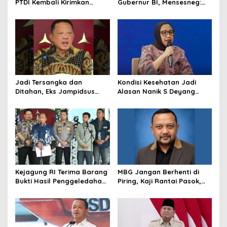
PTDI Kembali Kirimkan
Gubernur BI, Mensesneg:
Pesawat NC212i ke
Segera Terbit Keppres
Pangkalan TNI AU
Pemberhentian dengan
Hormat
Jadi Tersangka dan
Kondisi Kesehatan Jadi
Ditahan, Eks Jampidsus
Alasan Nanik S Deyang
Sebut Dirinya Korban
Mundur dari BGN, Prabowo
Kriminalisasi
Tunjuk Wamentan
Sudaryono
Kejagung RI Terima Barang
MBG Jangan Berhenti di
Bukti Hasil Penggeledahan
Piring, Kaji Rantai Pasok,
Kortas Tipidkor Usai Tes
Sampah, dan Nasib
Keaslian
Ekonomi Lokal