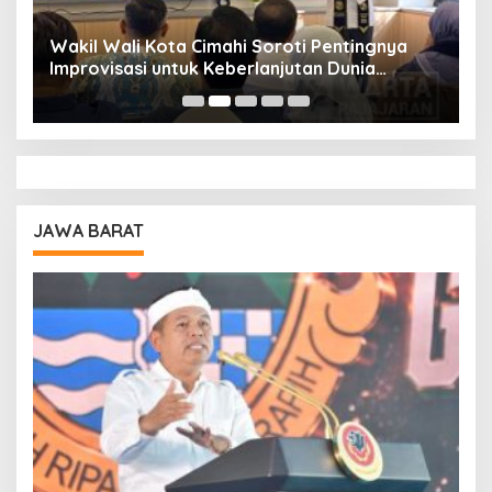
Wakil Wali Kota Cimahi Soroti Pentingnya
Y
Improvisasi untuk Keberlanjutan Dunia
S
Pendidikan
A
JAWA BARAT