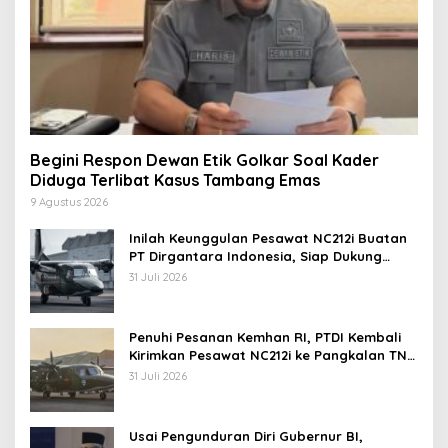
Begini Respon Dewan Etik Golkar Soal Kader
Diduga Terlibat Kasus Tambang Emas
9 Agustus 2026
Inilah Keunggulan Pesawat NC212i Buatan
PT Dirgantara Indonesia, Siap Dukung
Berbagai Operasi TNI
31 Juli 2026
Penuhi Pesanan Kemhan RI, PTDI Kembali
Kirimkan Pesawat NC212i ke Pangkalan TNI
AU
31 Juli 2026
Usai Pengunduran Diri Gubernur BI,