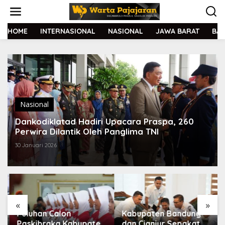
L
e
w
a
HOME
INTERNASIONAL
NASIONAL
JAWA BARAT
BA
t
i
k
e
k
o
n
t
Nasional
e
Dankodiklatad Hadiri Upacara Praspa, 260
n
Perwira Dilantik Oleh Panglima TNI
30 Januari 2026
«
»
Puluhan Calon
Kabupaten Bandung
Paskibraka Kabupaten
dan Cianjur Sepakat