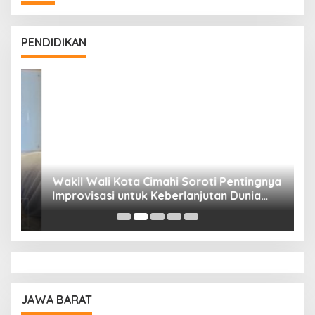
PENDIDIKAN
Wakil Wali Kota Cimahi Soroti Pentingnya
Y
Improvisasi untuk Keberlanjutan Dunia
S
Pendidikan
A
JAWA BARAT