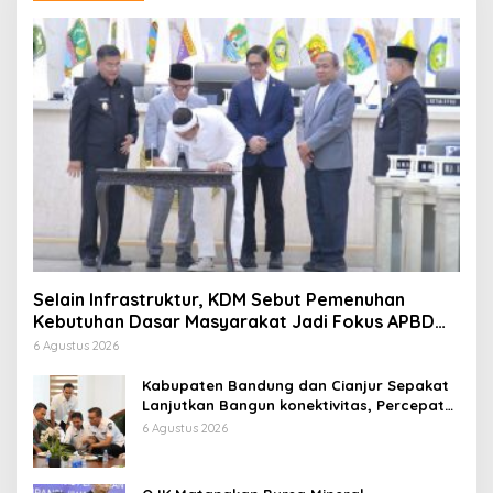
Selain Infrastruktur, KDM Sebut Pemenuhan
Kebutuhan Dasar Masyarakat Jadi Fokus APBD
Jabar 2027
6 Agustus 2026
Kabupaten Bandung dan Cianjur Sepakat
Lanjutkan Bangun konektivitas, Percepat
Pertumbuhan Ekonomi Daerah
6 Agustus 2026