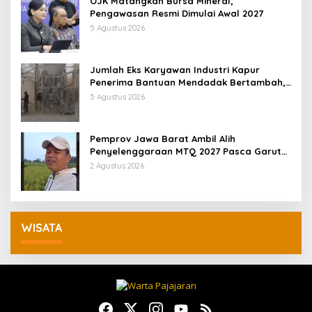
OJK Matangkan Bursa Mineral,
Pengawasan Resmi Dimulai Awal 2027
5 Agustus 2026
Jumlah Eks Karyawan Industri Kapur
Penerima Bantuan Mendadak Bertambah,
KDM: Kita Identifikasi
5 Agustus 2026
Pemprov Jawa Barat Ambil Alih
Penyelenggaraan MTQ 2027 Pasca Garut
Mundur Jadi Tuan Rumah
2 Agustus 2026
WISATA