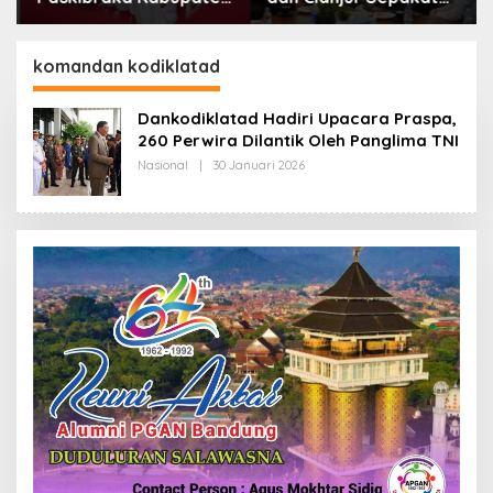
Bandung Mulai Ikuti
Lanjutkan Bangun
Pemusatan Latihan
konektivitas, Percepat
Pertumbuhan Ekonomi
komandan kodiklatad
Daerah
Dankodiklatad Hadiri Upacara Praspa,
260 Perwira Dilantik Oleh Panglima TNI
Nasional
|
30 Januari 2026
O
L
E
H
R
E
D
A
K
S
I