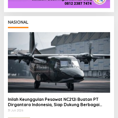
NASIONAL
Inilah Keunggulan Pesawat NC212i Buatan PT
Dirgantara Indonesia, Siap Dukung Berbagai
Operasi TNI
31 Juli 2026