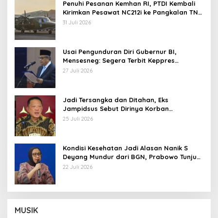
Penuhi Pesanan Kemhan RI, PTDI Kembali
Kirimkan Pesawat NC212i ke Pangkalan TNI
AU
31 Juli 2026
Usai Pengunduran Diri Gubernur BI,
Mensesneg: Segera Terbit Keppres
Pemberhentian dengan Hormat
27 Juli 2026
Jadi Tersangka dan Ditahan, Eks
Jampidsus Sebut Dirinya Korban
Kriminalisasi
25 Juli 2026
Kondisi Kesehatan Jadi Alasan Nanik S
Deyang Mundur dari BGN, Prabowo Tunjuk
Wamentan Sudaryono
22 Juli 2026
MUSIK