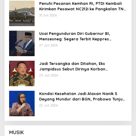
Penuhi Pesanan Kemhan RI, PTDI Kembali
Kirimkan Pesawat NC212i ke Pangkalan TNI
AU
31 Juli 2026
Usai Pengunduran Diri Gubernur BI,
Mensesneg: Segera Terbit Keppres
Pemberhentian dengan Hormat
27 Juli 2026
Jadi Tersangka dan Ditahan, Eks
Jampidsus Sebut Dirinya Korban
Kriminalisasi
25 Juli 2026
Kondisi Kesehatan Jadi Alasan Nanik S
Deyang Mundur dari BGN, Prabowo Tunjuk
Wamentan Sudaryono
22 Juli 2026
MUSIK