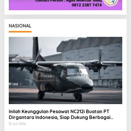
NASIONAL
Inilah Keunggulan Pesawat NC212i Buatan PT
Dirgantara Indonesia, Siap Dukung Berbagai
Operasi TNI
31 Juli 2026