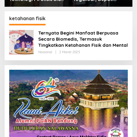
Lahap Tiga Ribu Ton
Bandung: Sampah
Sampah Harian Jawa
Bukan Hanya Urusan
Barat
Pemerintah
ketahanan fisik
Ternyata Begini Manfaat Berpuasa
Secara Biomedis, Termasuk
Tingkatkan Ketahanan Fisik dan Mental
Nasional
|
2 Maret 2025
O
L
E
H
R
E
D
A
K
S
I