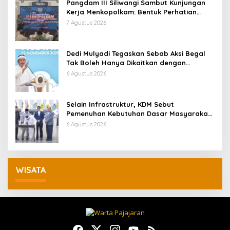
Pangdam III Siliwangi Sambut Kunjungan
Kerja Menkopolkam: Bentuk Perhatian
Pemerintah
7 Agustus 2026
Dedi Mulyadi Tegaskan Sebab Aksi Begal
Tak Boleh Hanya Dikaitkan dengan
Ekonomi
6 Agustus 2026
Selain Infrastruktur, KDM Sebut
Pemenuhan Kebutuhan Dasar Masyarakat
Jadi Fokus APBD Jabar 2027
6 Agustus 2026
WISATA