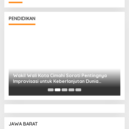
PENDIDIKAN
Wakil Wali Kota Cimahi Soroti Pentingnya
Y
Improvisasi untuk Keberlanjutan Dunia
S
Pendidikan
A
JAWA BARAT