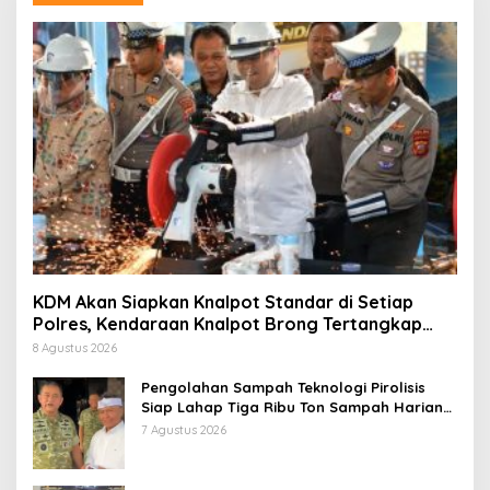
KDM Akan Siapkan Knalpot Standar di Setiap
Polres, Kendaraan Knalpot Brong Tertangkap
Langsung Ganti
8 Agustus 2026
Pengolahan Sampah Teknologi Pirolisis
Siap Lahap Tiga Ribu Ton Sampah Harian
Jawa Barat
7 Agustus 2026