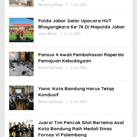
S
Bandung Raya
|
7 Juli 2022
O
I
L
E
H
Polda Jabar Gelar Upacara HUT
R
Bhayangkara Ke-76 Di Mapolda Jabar
E
D
Jawa Barat
|
6 Juli 2022
O
A
L
K
E
S
H
I
R
Pansus 4 Awali Pembahasan Raperda
E
D
Pemajuan Kebudayaan
A
Bandung Raya
|
6 Juli 2022
O
K
L
S
E
I
H
R
Yana: Kota Bandung Harus Tetap
E
D
Kondusif
A
Bandung Raya
|
6 Juli 2022
O
K
L
S
E
I
H
R
Juara! Tim Pencak Silat Bertema Asal
E
D
Kota Bandung Raih Medali Emas
A
Fornas VI Palembang
K