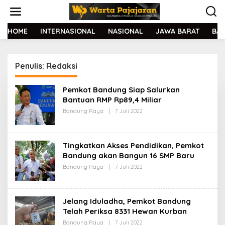
L
e
w
a
HOME
INTERNASIONAL
NASIONAL
JAWA BARAT
BA
t
i
k
Penulis:
Redaksi
e
k
o
Pemkot Bandung Siap Salurkan
n
Bantuan RMP Rp89,4 Miliar
t
Bandung Raya
|
7 Juli 2022
O
e
L
n
E
H
R
Tingkatkan Akses Pendidikan, Pemkot
E
D
Bandung akan Bangun 16 SMP Baru
A
Bandung Raya
|
7 Juli 2022
O
K
L
S
E
I
H
R
Jelang Iduladha, Pemkot Bandung
E
D
Telah Periksa 8331 Hewan Kurban
A
Bandung Raya
|
7 Juli 2022
O
K