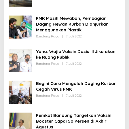
L
S
E
I
H
R
PMK Masih Mewabah, Pembagian
E
D
Daging Hewan Kurban Dianjurkan
A
Menggunakan Plastik
K
S
Bandung Raya
|
7 Juli 2022
O
I
L
E
H
Yana: Wajib Vaksin Dosis III Jika akan
R
ke Ruang Publik
E
D
Bandung Raya
|
7 Juli 2022
O
A
L
K
E
S
H
I
R
Begini Cara Mengolah Daging Kurban
E
D
Cegah Virus PMK
A
Bandung Raya
|
7 Juli 2022
O
K
L
S
E
I
H
R
Pemkot Bandung Targetkan Vaksin
E
D
Booster Capai 50 Persen di Akhir
A
Agustus
K