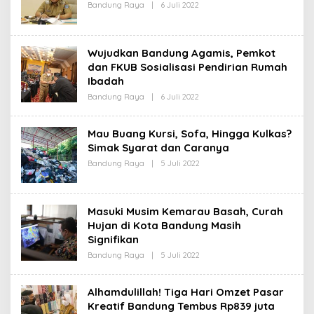
Bandung Raya
|
6 Juli 2022
O
A
L
K
E
S
H
I
R
Wujudkan Bandung Agamis, Pemkot
E
D
dan FKUB Sosialisasi Pendirian Rumah
A
Ibadah
K
S
Bandung Raya
|
6 Juli 2022
O
I
L
E
H
Mau Buang Kursi, Sofa, Hingga Kulkas?
R
Simak Syarat dan Caranya
E
D
Bandung Raya
|
5 Juli 2022
O
A
L
K
E
S
H
I
R
Masuki Musim Kemarau Basah, Curah
E
D
Hujan di Kota Bandung Masih
A
Signifikan
K
S
Bandung Raya
|
5 Juli 2022
O
I
L
E
H
Alhamdulillah! Tiga Hari Omzet Pasar
R
Kreatif Bandung Tembus Rp839 juta
E