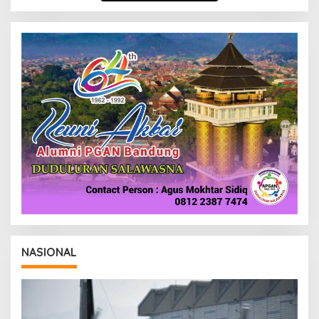
D
A
K
S
I
NASIONAL