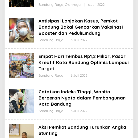
S
Bandung Raya
,
Olahraga
|
6 Juli 2022
O
I
L
E
H
Antisipasi Lonjakan Kasus, Pemkot
R
Bandung Bakal Gencarkan Vaksinasi
E
D
Booster dan PeduliLindungi
A
K
Bandung Raya
|
6 Juli 2022
O
S
L
I
E
H
Empat Hari Tembus Rp1,2 Miliar, Pasar
R
Kreatif Kota Bandung Optimis Lampaui
E
D
Target
A
K
Bandung Raya
|
6 Juli 2022
O
S
L
I
E
H
Catatkan Indeks Tinggi, Wanita
R
Berperan Nyata dalam Pembangunan
E
D
Kota Bandung
A
K
Bandung Raya
|
6 Juli 2022
O
S
L
I
E
H
Aksi Pemkot Bandung Turunkan Angka
R
Stunting
E
D