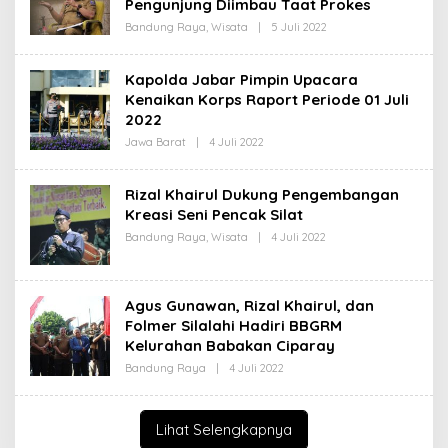
Pengunjung Diimbau Taat Prokes
K
S
Bandung Raya
,
Wisata
|
5 Juli 2022
O
I
L
E
H
Kapolda Jabar Pimpin Upacara
R
Kenaikan Korps Raport Periode 01 Juli
E
D
2022
A
K
Jawa Barat
|
4 Juli 2022
O
S
L
I
E
H
Rizal Khairul Dukung Pengembangan
R
Kreasi Seni Pencak Silat
E
D
Bandung Raya
,
Wisata
|
4 Juli 2022
O
A
L
K
E
S
H
I
R
Agus Gunawan, Rizal Khairul, dan
E
D
Folmer Silalahi Hadiri BBGRM
A
Kelurahan Babakan Ciparay
K
S
Bandung Raya
|
4 Juli 2022
O
I
L
E
H
R
Lihat Selengkapnya
E