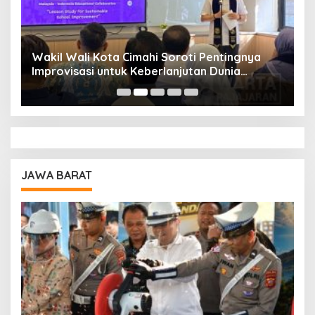
Wakil Wali Kota Cimahi Soroti Pentingnya
Y
Improvisasi untuk Keberlanjutan Dunia
S
Pendidikan
A
JAWA BARAT