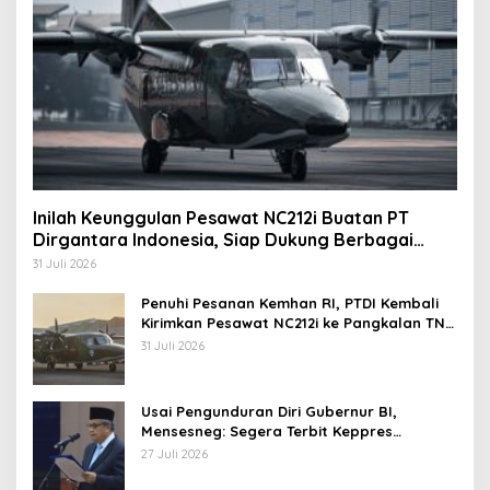
Inilah Keunggulan Pesawat NC212i Buatan PT
Dirgantara Indonesia, Siap Dukung Berbagai
Operasi TNI
31 Juli 2026
Penuhi Pesanan Kemhan RI, PTDI Kembali
Kirimkan Pesawat NC212i ke Pangkalan TNI
AU
31 Juli 2026
Usai Pengunduran Diri Gubernur BI,
Mensesneg: Segera Terbit Keppres
Pemberhentian dengan Hormat
27 Juli 2026