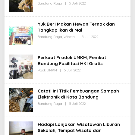
D
Bandung Raya
|
5 Juli 2022
O
A
L
K
E
S
H
I
R
Yuk Beri Makan Hewan Ternak dan
E
D
Tangkap Ikan di Mal
A
Bandung Raya
,
Wisata
|
5 Juli 2022
O
K
L
S
E
I
H
R
Perkuat Produk UMKM, Pemkot
E
D
Bandung Fasilitasi HKI Gratis
A
Pojok UMKM
|
5 Juli 2022
O
K
L
S
E
I
H
R
Catat! Ini Titik Pembuangan Sampah
E
D
Elektronik di Kota Bandung
A
Bandung Raya
|
5 Juli 2022
O
K
L
S
E
I
H
R
Hadapi Lonjakan Wisatawan Liburan
E
D
Sekolah, Tempat Wisata dan
A