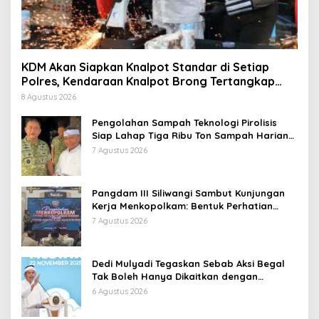
KDM Akan Siapkan Knalpot Standar di Setiap
Polres, Kendaraan Knalpot Brong Tertangkap
Langsung Ganti
8 Agustus 2026
Pengolahan Sampah Teknologi Pirolisis
Siap Lahap Tiga Ribu Ton Sampah Harian
Jawa Barat
7 Agustus 2026
Pangdam III Siliwangi Sambut Kunjungan
Kerja Menkopolkam: Bentuk Perhatian
Pemerintah
7 Agustus 2026
Dedi Mulyadi Tegaskan Sebab Aksi Begal
Tak Boleh Hanya Dikaitkan dengan
Ekonomi
6 Agustus 2026