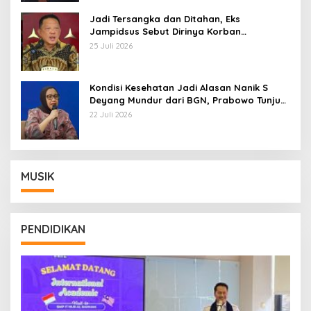
Jadi Tersangka dan Ditahan, Eks
Jampidsus Sebut Dirinya Korban
Kriminalisasi
25 Juli 2026
Kondisi Kesehatan Jadi Alasan Nanik S
Deyang Mundur dari BGN, Prabowo Tunjuk
Wamentan Sudaryono
22 Juli 2026
MUSIK
PENDIDIKAN