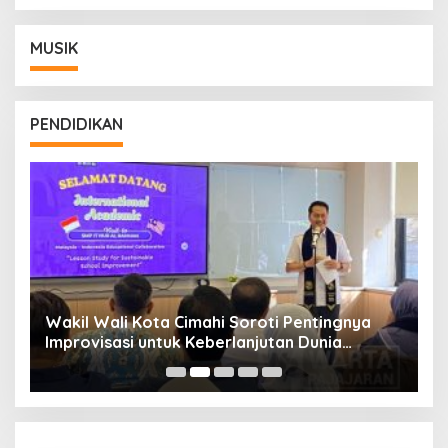
MUSIK
PENDIDIKAN
Wakil Wali Kota Cimahi Soroti Pentingnya
Y
Improvisasi untuk Keberlanjutan Dunia
S
Pendidikan
A