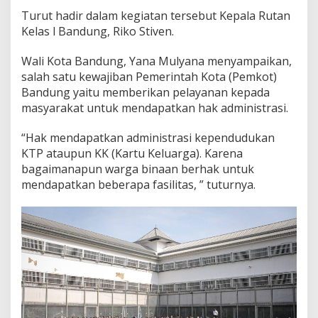
a
Turut hadir dalam kegiatan tersebut Kepala Rutan
h
Kelas l Bandung, Riko Stiven.
k
a
n
Wali Kota Bandung, Yana Mulyana menyampaikan,
K
salah satu kewajiban Pemerintah Kota (Pemkot)
T
Bandung yaitu memberikan pelayanan kepada
P
masyarakat untuk mendapatkan hak administrasi.
E
l
e
“Hak mendapatkan administrasi kependudukan
k
KTP ataupun KK (Kartu Keluarga). Karena
t
bagaimanapun warga binaan berhak untuk
r
mendapatkan beberapa fasilitas, ” tuturnya.
o
n
i
k
d
i
R
u
t
a
n