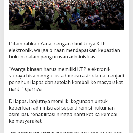
K
e
l
a
s
l
B
a
Ditambahkan Yana, dengan dimilikinya KTP
n
elektronik, warga binaan mendapatkan kepastian
d
hukum dalam pengurusan administrasi.
u
n
g
“Warga binaan harus memiliki KTP elektronik
supaya bisa mengurus administrasi selama menjadi
penghuni lapas dan setelah kembali ke masyarskat
nanti,” ujarnya.
Di lapas, lanjutnya memiliki kegunaan untuk
keperluan administrasi seperti remisi hukuman,
asimilasi, rehabilitasi hingga nanti ketika kembali
ke masyarakat.