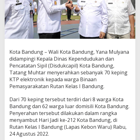
P
e
n
d
u
d
u
k
,
Kota Bandung – Wali Kota Bandung, Yana Mulyana
P
didampingi Kepala Dinas Kependudukan dan
e
m
Pencatatan Sipil (Disdukcapil) Kota Bandung,
k
Tatang Muhtar menyerahkan sebanyak 70 keping
o
KTP elektronik kepada warga Binaan
t
Pemasyarakatan Rutan Kelas I Bandung.
B
a
n
Dari 70 keping tersebut terdiri dari 8 warga Kota
d
Bandung dan 62 warga luar domisili Kota Bandung.
u
Penyerahan tersebut dilakukan dalam rangka
n
menyambut Hari Jadi ke-212 Kota Bandung, di
g
Rutan Kelas I Bandung (Lapas Kebon Waru) Rabu,
S
e
24 Agustus 2022.
r