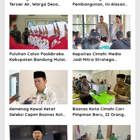
Tersier Air, Warga Desa
Pembangunan, Ini Alasan
Ciburuy Inginkan Jalan
Pemkot Cimahi Lakukan
Alternatif di Padalarang
Pengurangan Belanja
Daerah
Puluhan Calon Paskibraka
Kapolres Cimahi: Media
Kabupaten Bandung Mulai
Jadi Mitra Strategis
Ikuti Pemusatan Latihan
Bangun Kepercayaan
Publik
Kemenag Kawal Ketat
Baznas Kota Cimahi Cari
Seleksi Capim Baznas Kota
Pimpinan Baru, 22 Orang
Cimahi: Kita Ingin
Ikuti Seleksi
Komisioner Baznas
Berintegritas