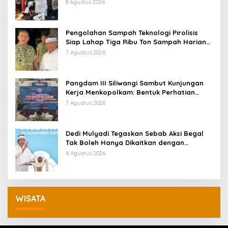
Tertangkap Langsung Ganti
8 Agustus 2026
Pengolahan Sampah Teknologi Pirolisis
Siap Lahap Tiga Ribu Ton Sampah Harian
Jawa Barat
7 Agustus 2026
Pangdam III Siliwangi Sambut Kunjungan
Kerja Menkopolkam: Bentuk Perhatian
Pemerintah
7 Agustus 2026
Dedi Mulyadi Tegaskan Sebab Aksi Begal
Tak Boleh Hanya Dikaitkan dengan
Ekonomi
6 Agustus 2026
WISATA