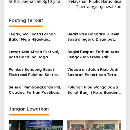
a
SCBD, Berhadiah Rp10 Juta
Pelayanan Publik Harus Bisa
v
Dipertanggungjawabkan
i
Posting Terkait
g
a
Tegas, Wali Kota Farhan
Reaktivasi Bandara Husein
s
Bakal Meja Hijaukan
Sastranegara Disambut
Penebang Pohon di Jalan
Delapan Rute Baru Super
i
Riau
Air Jet
Lewat Asia Africa Festival,
Begini Respon Farhan Atas
p
Kota Bandung Jaga
Pengakuan Erwin Tak
Semangat Perjuangan
Dilibatkan dalam
o
Global
Pemerintahan
Pemkot Bandung Sebut
Videotron Jalan Riau Jadi
s
Eksistensi Puluhan Sentra
Sasaran Penertiban Tata
Industri Jadi Penyumbang
Ruang Kota Bandung
PDRB Terbesar
Selesai Pembongkaran PKL
Puluhan Ribu Warga Jawa
Cicadas, Farhan Pastikan
Barat Banjiri Kota Bandung
Segera Tata Infrastruktur
Saksikan Puncak
Dasar
Milangkala Tatar Sunda
Jangan Lewatkan