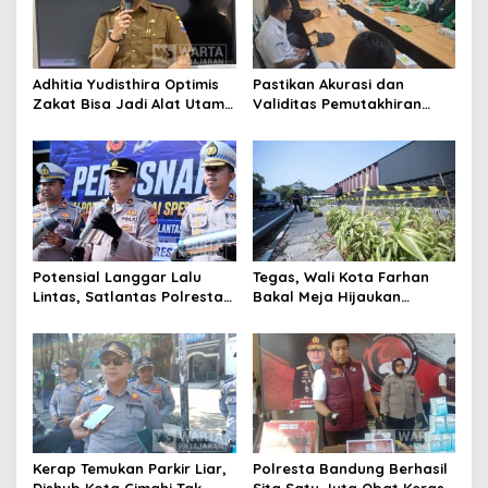
Adhitia Yudisthira Optimis
Pastikan Akurasi dan
Zakat Bisa Jadi Alat Utama
Validitas Pemutakhiran
Selesaikan Masalah Sosial
Data Parpol, Bawaslu Kota
Kota Cimahi
Cimahi Lakukan
Pengawasan
Potensial Langgar Lalu
Tegas, Wali Kota Farhan
Lintas, Satlantas Polresta
Bakal Meja Hijaukan
Bandung Tindak Ribuan
Penebang Pohon di Jalan
Motor Berknalpot Brong
Riau
Kerap Temukan Parkir Liar,
Polresta Bandung Berhasil