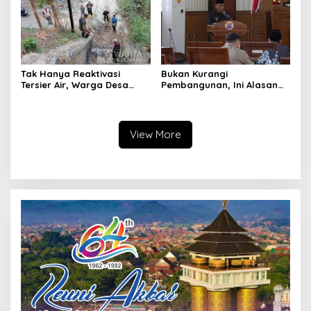
Tak Hanya Reaktivasi
Bukan Kurangi
Tersier Air, Warga Desa
Pembangunan, Ini Alasan
Ciburuy Inginkan Jalan
Pemkot Cimahi Lakukan
Alternatif di Padalarang
Pengurangan Belanja
Daerah
View More