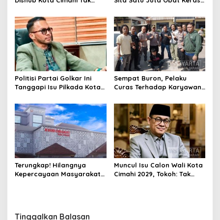
Dishub Kota Cimahi Tak
Sita Satu Juta Obat Keras
Henti Lakukan Edukasi dan
Serta Ungkap Ratusan
Pembinaan
Kasus Narkoba
Politisi Partai Golkar Ini
Sempat Buron, Pelaku
Tanggapi Isu Pilkada Kota
Curas Terhadap Karyawan
Cimahi 2029: Terlalu Dini
Pabrik di Majalaya Berhasil
Ditangkap Polisi
Terungkap! Hilangnya
Muncul Isu Calon Wali Kota
Kepercayaan Masyarakat
Cimahi 2029, Tokoh: Tak
Latarbelakangi Rencana
Cukup Hanya Bermodal
Rebranding RSUD Cibabat
Legitimasi Parpol
Tinggalkan Balasan