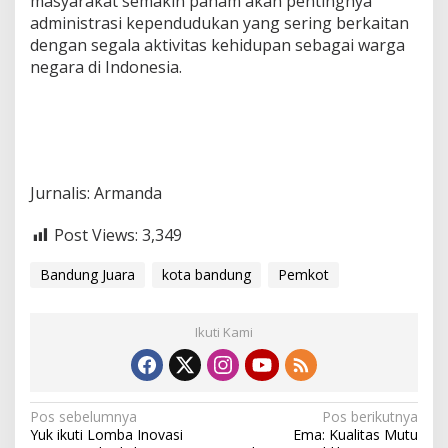
masyarakat semakin paham akan pentingnya
administrasi kependudukan yang sering berkaitan
dengan segala aktivitas kehidupan sebagai warga
negara di Indonesia.
Jurnalis: Armanda
Post Views:
3,349
Bandung Juara
kota bandung
Pemkot
Ikuti Kami
N
Pos sebelumnya
Pos berikutnya
Yuk ikuti Lomba Inovasi
Ema: Kualitas Mutu