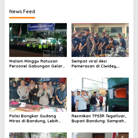
News Feed
Malam Minggu Ratusan
Sempat viral Aksi
Personel Gabungan Gelar
Pemerasan di Ciwidey,
Apel, Lanjut Patroli Skala
Polisi Tangkap Dua terduga
Besar Kabupaten Bandung
Pelaku
Polisi Bongkar Gudang
Resmikan TPS3R Tegalluar,
Miras di Bandung, Lebih
Bupati Bandung: Sampah
dari Enam Ribu Botol Disita
Bukan Hanya Urusan
Pemerintah