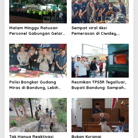
Malam Minggu Ratusan
Sempat viral Aksi
Personel Gabungan Gelar
Pemerasan di Ciwidey,
Apel, Lanjut Patroli Skala
Polisi Tangkap Dua terduga
Besar Kabupaten Bandung
Pelaku
Polisi Bongkar Gudang
Resmikan TPS3R Tegalluar,
Miras di Bandung, Lebih
Bupati Bandung: Sampah
dari Enam Ribu Botol Disita
Bukan Hanya Urusan
Pemerintah
Tak Hanya Reaktivasi
Bukan Kurangi