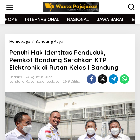
L
e
w
a
HOME
INTERNASIONAL
NASIONAL
JAWA BARAT
BA
t
i
k
Homepage
/
Bandung Raya
P
e
e
k
Penuhi Hak Identitas Penduduk,
n
o
u
n
Pemkot Bandung Serahkan KTP
h
t
Elektronik di Rutan Kelas l Bandung
i
e
H
n
Redaksi
24 Agustus 2022
a
Bandung Raya
,
Sosial Budaya
3349 Dilihat
k
I
d
e
n
t
i
t
a
s