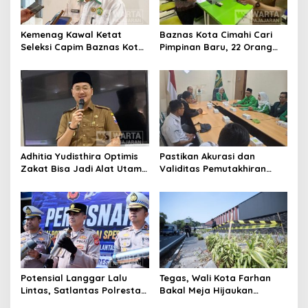
Kemenag Kawal Ketat
Baznas Kota Cimahi Cari
Seleksi Capim Baznas Kota
Pimpinan Baru, 22 Orang
Cimahi: Kita Ingin
Ikuti Seleksi
Komisioner Baznas
Berintegritas
Adhitia Yudisthira Optimis
Pastikan Akurasi dan
Zakat Bisa Jadi Alat Utama
Validitas Pemutakhiran
Selesaikan Masalah Sosial
Data Parpol, Bawaslu Kota
Kota Cimahi
Cimahi Lakukan
Pengawasan
Potensial Langgar Lalu
Tegas, Wali Kota Farhan
Lintas, Satlantas Polresta
Bakal Meja Hijaukan
Bandung Tindak Ribuan
Penebang Pohon di Jalan