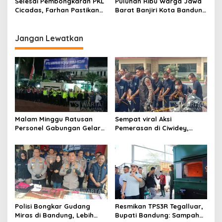
Selesai Pembongkaran PKL
Puluhan Ribu Warga Jawa
Cicadas, Farhan Pastikan
Barat Banjiri Kota Bandung
Segera Tata Infrastruktur
Saksikan Puncak
Dasar
Milangkala Tatar Sunda
Jangan Lewatkan
Malam Minggu Ratusan
Sempat viral Aksi
Personel Gabungan Gelar
Pemerasan di Ciwidey,
Apel, Lanjut Patroli Skala
Polisi Tangkap Dua terduga
Besar Kabupaten Bandung
Pelaku
Polisi Bongkar Gudang
Resmikan TPS3R Tegalluar,
Miras di Bandung, Lebih
Bupati Bandung: Sampah