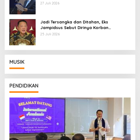
Pemberhentian dengan Hormat
27 Juli 2026
Jadi Tersangka dan Ditahan, Eks
Jampidsus Sebut Dirinya Korban
Kriminalisasi
25 Juli 2026
MUSIK
PENDIDIKAN