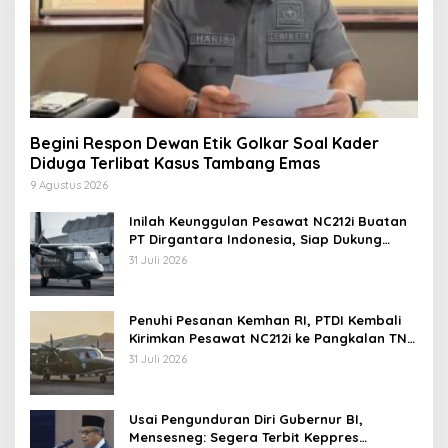
Begini Respon Dewan Etik Golkar Soal Kader
Diduga Terlibat Kasus Tambang Emas
9 Agustus 2026
Inilah Keunggulan Pesawat NC212i Buatan
PT Dirgantara Indonesia, Siap Dukung
Berbagai Operasi TNI
31 Juli 2026
Penuhi Pesanan Kemhan RI, PTDI Kembali
Kirimkan Pesawat NC212i ke Pangkalan TNI
AU
31 Juli 2026
Usai Pengunduran Diri Gubernur BI,
Mensesneg: Segera Terbit Keppres