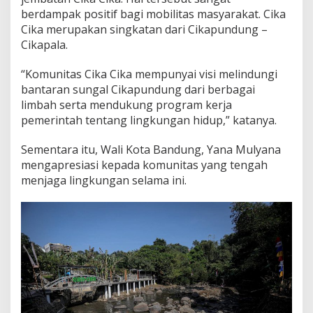
m
berdampak positif bagi mobilitas masyarakat. Cika
b
Cika merupakan singkatan dari Cikapundung –
a
Cikapala.
t
a
n
“Komunitas Cika Cika mempunyai visi melindungi
C
bantaran sungal Cikapundung dari berbagai
i
limbah serta mendukung program kerja
k
pemerintah tentang lingkungan hidup,” katanya.
a
C
i
Sementara itu, Wali Kota Bandung, Yana Mulyana
k
mengapresiasi kepada komunitas yang tengah
a
menjaga lingkungan selama ini.