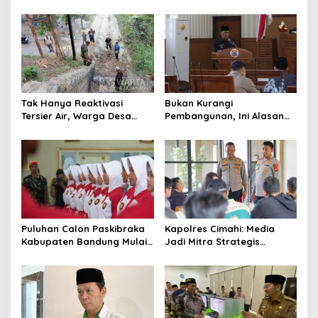
dari Enam Ribu Botol Disita
Bukan Hanya Urusan
Pemerintah
Tak Hanya Reaktivasi
Bukan Kurangi
Tersier Air, Warga Desa
Pembangunan, Ini Alasan
Ciburuy Inginkan Jalan
Pemkot Cimahi Lakukan
Alternatif di Padalarang
Pengurangan Belanja
Daerah
Puluhan Calon Paskibraka
Kapolres Cimahi: Media
Kabupaten Bandung Mulai
Jadi Mitra Strategis
Ikuti Pemusatan Latihan
Bangun Kepercayaan
Publik