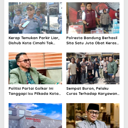
Motor Berknalpot Brong
Riau
Kerap Temukan Parkir Liar,
Polresta Bandung Berhasil
Dishub Kota Cimahi Tak
Sita Satu Juta Obat Keras
Henti Lakukan Edukasi dan
Serta Ungkap Ratusan
Pembinaan
Kasus Narkoba
Politisi Partai Golkar Ini
Sempat Buron, Pelaku
Tanggapi Isu Pilkada Kota
Curas Terhadap Karyawan
Cimahi 2029: Terlalu Dini
Pabrik di Majalaya Berhasil
Ditangkap Polisi