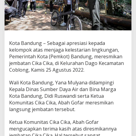
L
i
n
g
k
u
n
g
Kota Bandung – Sebagai apresiasi kepada
a
kelompok atas menjaga kelestarian lingkungan,
n
Pemerintah Kota (Pemkot) Bandung, meresmikan
,
jembatan Cika Cika, di Kelurahan Dago Kecamatan
Y
a
Coblong, Kamis 25 Agustus 2022.
n
a
Wali Kota Bandung, Yana Mulyana didampingi
R
Kepala Dinas Sumber Daya Air dan Bina Marga
e
Kota Bandung, Didi Ruswandi serta Ketua
s
m
Komunitas Cika Cika, Abah Gofar meresmikan
i
langsung jembatan tersebut.
k
a
Ketua Komunitas Cika Cika, Abah Gofar
n
mengucapkan terima kasih atas diresmikannya
J
e
jembatan Cika Cika. Hal tersebut sangat