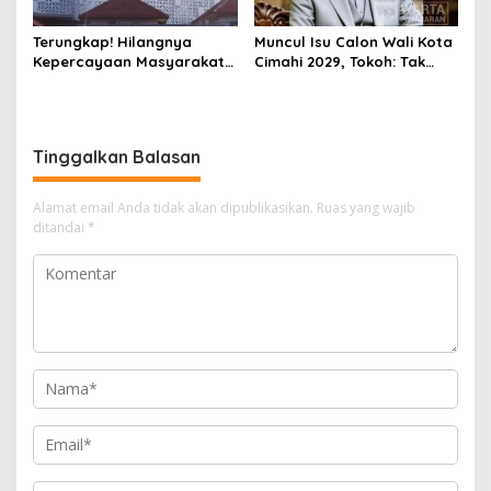
Terungkap! Hilangnya
Muncul Isu Calon Wali Kota
Kepercayaan Masyarakat
Cimahi 2029, Tokoh: Tak
Latarbelakangi Rencana
Cukup Hanya Bermodal
Rebranding RSUD Cibabat
Legitimasi Parpol
Tinggalkan Balasan
Alamat email Anda tidak akan dipublikasikan.
Ruas yang wajib
ditandai
*