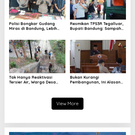
Polisi Bongkar Gudang
Resmikan TPS3R Tegalluar,
Miras di Bandung, Lebih
Bupati Bandung: Sampah
dari Enam Ribu Botol Disita
Bukan Hanya Urusan
Pemerintah
Tak Hanya Reaktivasi
Bukan Kurangi
Tersier Air, Warga Desa
Pembangunan, Ini Alasan
Ciburuy Inginkan Jalan
Pemkot Cimahi Lakukan
Alternatif di Padalarang
Pengurangan Belanja
Daerah
View More