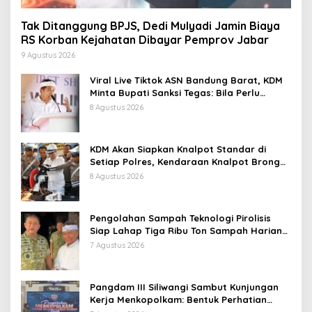
Tak Ditanggung BPJS, Dedi Mulyadi Jamin Biaya
RS Korban Kejahatan Dibayar Pemprov Jabar
9 Agustus 2026
Viral Live Tiktok ASN Bandung Barat, KDM
Minta Bupati Sanksi Tegas: Bila Perlu
Pemberhentian
8 Agustus 2026
KDM Akan Siapkan Knalpot Standar di
Setiap Polres, Kendaraan Knalpot Brong
Tertangkap Langsung Ganti
8 Agustus 2026
Pengolahan Sampah Teknologi Pirolisis
Siap Lahap Tiga Ribu Ton Sampah Harian
Jawa Barat
7 Agustus 2026
Pangdam III Siliwangi Sambut Kunjungan
Kerja Menkopolkam: Bentuk Perhatian