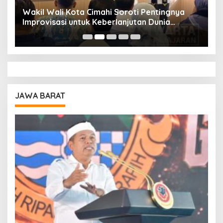
Wakil Wali Kota Cimahi Soroti Pentingnya
Y
Improvisasi untuk Keberlanjutan Dunia
S
Pendidikan
A
JAWA BARAT