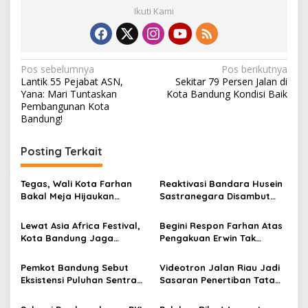
Ikuti Kami
N
Pos sebelumnya
Pos berikutnya
Lantik 55 Pejabat ASN,
Sekitar 79 Persen Jalan di
a
Yana: Mari Tuntaskan
Kota Bandung Kondisi Baik
v
Pembangunan Kota
Bandung!
i
g
Posting Terkait
a
s
Tegas, Wali Kota Farhan
Reaktivasi Bandara Husein
Bakal Meja Hijaukan
Sastranegara Disambut
i
Penebang Pohon di Jalan
Delapan Rute Baru Super
p
Riau
Air Jet
Lewat Asia Africa Festival,
Begini Respon Farhan Atas
Kota Bandung Jaga
Pengakuan Erwin Tak
o
Semangat Perjuangan
Dilibatkan dalam
s
Global
Pemerintahan
Pemkot Bandung Sebut
Videotron Jalan Riau Jadi
Eksistensi Puluhan Sentra
Sasaran Penertiban Tata
Industri Jadi Penyumbang
Ruang Kota Bandung
PDRB Terbesar