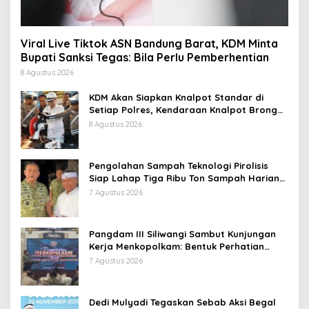
Viral Live Tiktok ASN Bandung Barat, KDM Minta
Bupati Sanksi Tegas: Bila Perlu Pemberhentian
8 Agustus 2026
KDM Akan Siapkan Knalpot Standar di
Setiap Polres, Kendaraan Knalpot Brong
Tertangkap Langsung Ganti
8 Agustus 2026
Pengolahan Sampah Teknologi Pirolisis
Siap Lahap Tiga Ribu Ton Sampah Harian
Jawa Barat
7 Agustus 2026
Pangdam III Siliwangi Sambut Kunjungan
Kerja Menkopolkam: Bentuk Perhatian
Pemerintah
7 Agustus 2026
Dedi Mulyadi Tegaskan Sebab Aksi Begal