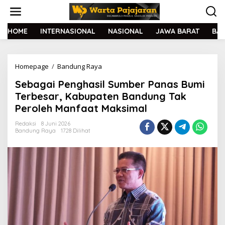
L
e
w
a
HOME
INTERNASIONAL
NASIONAL
JAWA BARAT
BA
t
i
k
Homepage
/
Bandung Raya
S
e
e
k
Sebagai Penghasil Sumber Panas Bumi
b
o
a
n
Terbesar, Kabupaten Bandung Tak
g
t
Peroleh Manfaat Maksimal
a
e
i
n
Redaksi
8 Juni 2026
P
Bandung Raya
1728 Dilihat
e
n
g
h
a
s
i
l
S
u