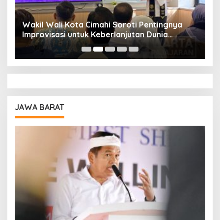
Wakil Wali Kota Cimahi Soroti Pentingnya
Y
Improvisasi untuk Keberlanjutan Dunia
S
Pendidikan
A
JAWA BARAT