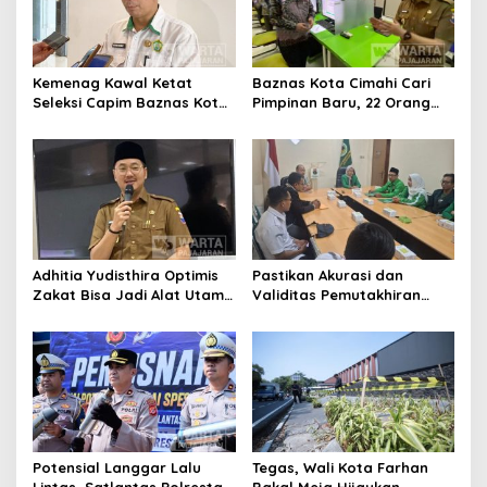
Kemenag Kawal Ketat
Baznas Kota Cimahi Cari
Seleksi Capim Baznas Kota
Pimpinan Baru, 22 Orang
Cimahi: Kita Ingin
Ikuti Seleksi
Komisioner Baznas
Berintegritas
Adhitia Yudisthira Optimis
Pastikan Akurasi dan
Zakat Bisa Jadi Alat Utama
Validitas Pemutakhiran
Selesaikan Masalah Sosial
Data Parpol, Bawaslu Kota
Kota Cimahi
Cimahi Lakukan
Pengawasan
Potensial Langgar Lalu
Tegas, Wali Kota Farhan
Lintas, Satlantas Polresta
Bakal Meja Hijaukan