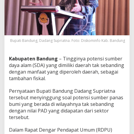
m
b
e
r
P
a
n
a
Bupati Bandung, Dadang Supriatna. Foto: Diskominfo Kab. Bandung
s
B
u
Kabupaten Bandung
– Tingginya potensi sumber
m
daya alam (SDA) yang dimiliki daerah tak sebanding
i
dengan manfaat yang diperoleh daerah, sebagai
T
e
tambahan fiskal.
r
b
Pernyataan Bupati Bandung Dadang Supriatna
e
tersebut menyinggung soal potensi sumber panas
s
bumi yang berada di wilayahnya tak sebanding
a
r
dengan nilai PAD yang didapatan dari sektor
,
tersebut.
K
a
Dalam Rapat Dengar Pendapat Umum (RDPU)
b