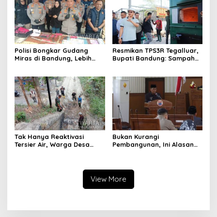
Polisi Bongkar Gudang
Resmikan TPS3R Tegalluar,
Miras di Bandung, Lebih
Bupati Bandung: Sampah
dari Enam Ribu Botol Disita
Bukan Hanya Urusan
Pemerintah
Tak Hanya Reaktivasi
Bukan Kurangi
Tersier Air, Warga Desa
Pembangunan, Ini Alasan
Ciburuy Inginkan Jalan
Pemkot Cimahi Lakukan
Alternatif di Padalarang
Pengurangan Belanja
Daerah
View More