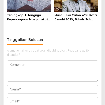
Terungkap! Hilangnya
Muncul Isu Calon Wali Kota
Kepercayaan Masyarakat
Cimahi 2029, Tokoh: Tak
Latarbelakangi Rencana
Cukup Hanya Bermodal
Rebranding RSUD Cibabat
Legitimasi Parpol
Tinggalkan Balasan
Alamat email Anda tidak akan dipublikasikan.
Ruas yang wajib
ditandai
*