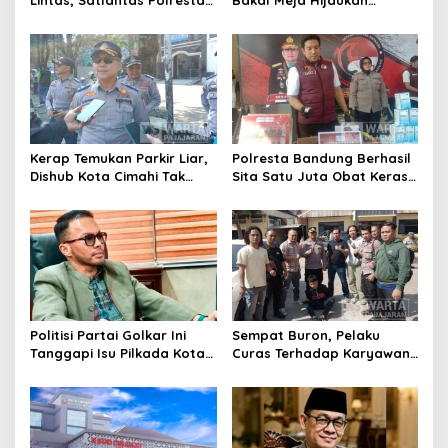
Bandung Tindak Ribuan
Penebang Pohon di Jalan
Motor Berknalpot Brong
Riau
Kerap Temukan Parkir Liar,
Polresta Bandung Berhasil
Dishub Kota Cimahi Tak
Sita Satu Juta Obat Keras
Henti Lakukan Edukasi dan
Serta Ungkap Ratusan
Pembinaan
Kasus Narkoba
Politisi Partai Golkar Ini
Sempat Buron, Pelaku
Tanggapi Isu Pilkada Kota
Curas Terhadap Karyawan
Cimahi 2029: Terlalu Dini
Pabrik di Majalaya Berhasil
Ditangkap Polisi