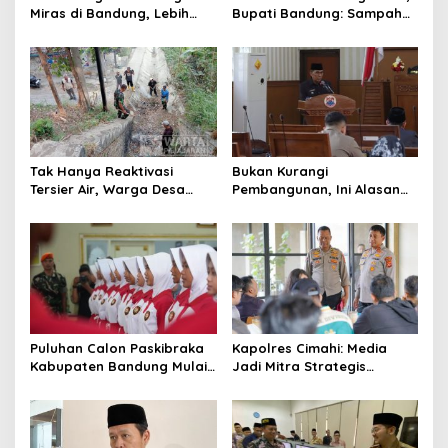
Miras di Bandung, Lebih
Bupati Bandung: Sampah
dari Enam Ribu Botol Disita
Bukan Hanya Urusan
Pemerintah
Tak Hanya Reaktivasi
Bukan Kurangi
Tersier Air, Warga Desa
Pembangunan, Ini Alasan
Ciburuy Inginkan Jalan
Pemkot Cimahi Lakukan
Alternatif di Padalarang
Pengurangan Belanja
Daerah
Puluhan Calon Paskibraka
Kapolres Cimahi: Media
Kabupaten Bandung Mulai
Jadi Mitra Strategis
Ikuti Pemusatan Latihan
Bangun Kepercayaan
Publik