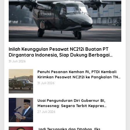
Inilah Keunggulan Pesawat NC212i Buatan PT
Dirgantara Indonesia, Siap Dukung Berbagai
Operasi TNI
31 Juli 2026
Penuhi Pesanan Kemhan RI, PTDI Kembali
Kirimkan Pesawat NC212i ke Pangkalan TNI
AU
31 Juli 2026
Usai Pengunduran Diri Gubernur BI,
Mensesneg: Segera Terbit Keppres
Pemberhentian dengan Hormat
27 Juli 2026
Jadi Tersangka dan Ditahan, Eks