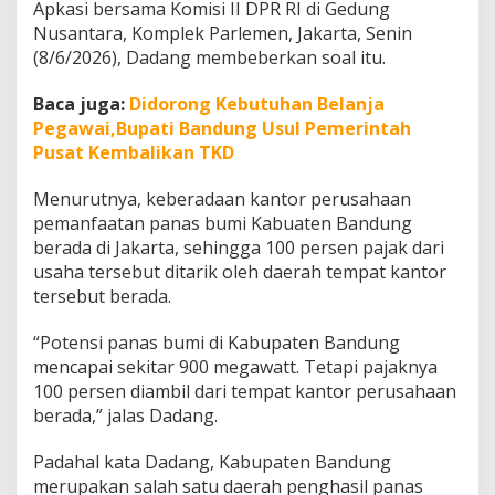
Apkasi bersama Komisi II DPR RI di Gedung
u
p
Nusantara, Komplek Parlemen, Jakarta, Senin
a
(8/6/2026), Dadang membeberkan soal itu.
t
e
Baca juga:
Didorong Kebutuhan Belanja
n
Pegawai,Bupati Bandung Usul Pemerintah
B
a
Pusat Kembalikan TKD
n
d
Menurutnya, keberadaan kantor perusahaan
u
pemanfaatan panas bumi Kabuaten Bandung
n
berada di Jakarta, sehingga 100 persen pajak dari
g
T
usaha tersebut ditarik oleh daerah tempat kantor
a
tersebut berada.
k
P
“Potensi panas bumi di Kabupaten Bandung
e
mencapai sekitar 900 megawatt. Tetapi pajaknya
r
o
100 persen diambil dari tempat kantor perusahaan
l
berada,” jalas Dadang.
e
h
Padahal kata Dadang, Kabupaten Bandung
M
merupakan salah satu daerah penghasil panas
a