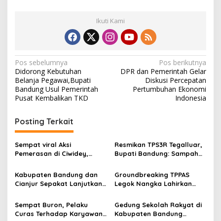
Ikuti Kami
N
Pos sebelumnya
Pos berikutnya
Didorong Kebutuhan
DPR dan Pemerintah Gelar
a
Belanja Pegawai,Bupati
Diskusi Percepatan
v
Bandung Usul Pemerintah
Pertumbuhan Ekonomi
Pusat Kembalikan TKD
Indonesia
i
g
Posting Terkait
a
s
Sempat viral Aksi
Resmikan TPS3R Tegalluar,
Pemerasan di Ciwidey,
Bupati Bandung: Sampah
i
Polisi Tangkap Dua terduga
Bukan Hanya Urusan
p
Pelaku
Pemerintah
Kabupaten Bandung dan
Groundbreaking TPPAS
Cianjur Sepakat Lanjutkan
Legok Nangka Lahirkan
o
Bangun konektivitas,
Harapan Baru
s
Percepat Pertumbuhan
Penyelesaian Sampah
Sempat Buron, Pelaku
Gedung Sekolah Rakyat di
Ekonomi Daerah
Bandung Raya
Curas Terhadap Karyawan
Kabupaten Bandung