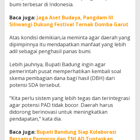
n
bumi terbesar di Indonesia.
f
a
Baca juga:
Jaga Aset Budaya, Pangdam III
a
Siliwangi Dukung Festival Ternak Domba Garut
t
M
Atas kondisi demikian,ia meminta agar daerah yang
a
k
dipimpinnya itu mendapatkan manfaat yang lebih
s
adil sebagai penghasil panas bumi.
i
m
Lebih jauhnya, Bupati Badung ingin agar
a
pemerintah pusat memperhatikan kembali soal
l
skema pembagian dana bagi hasil (DBH) dari
potensi SDA tersebut.
“Kita perlu sistem yang lebih tegas dan terintegrasi
agar potensi PAD tidak bocor. Daerah harus
didorong berinovasi untuk meningkatkan
pendapatan,” kata dia.
Baca juga:
Bupati Bandung Siap Kolaborasi
Bersama Pemprov dan TNI AD Tuntaskan