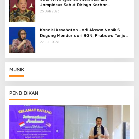
Jampidsus Sebut Dirinya Korban
Kriminalisasi
25 Juli 2026
Kondisi Kesehatan Jadi Alasan Nanik S
Deyang Mundur dari BGN, Prabowo Tunjuk
Wamentan Sudaryono
22 Juli 2026
MUSIK
PENDIDIKAN