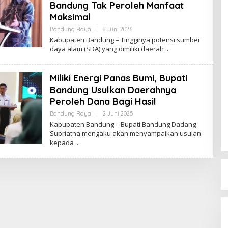
Bandung Tak Peroleh Manfaat
Maksimal
Bandung Raya
|
8 Juni 2026
O
L
Kabupaten Bandung – Tingginya potensi sumber
E
daya alam (SDA) yang dimiliki daerah
H
R
E
D
Miliki Energi Panas Bumi, Bupati
A
K
Bandung Usulkan Daerahnya
S
Peroleh Dana Bagi Hasil
I
Bandung Raya
|
2 Juni 2025
O
L
Kabupaten Bandung – Bupati Bandung Dadang
E
Supriatna mengaku akan menyampaikan usulan
H
kepada
R
E
D
A
K
S
I