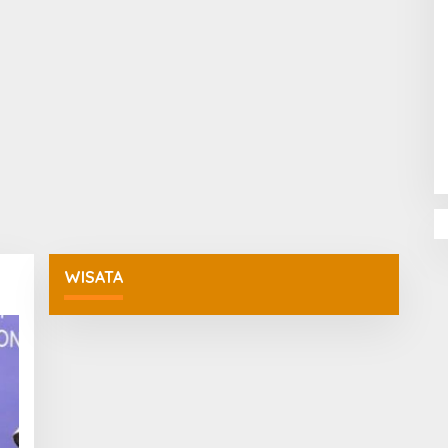
Penguatan Pendidikan Agama dan
Karakter Sekolah Nur Al Rahman
Bikin Sekolah di Malaysia Tertarik
Mempelajarinya
WISATA