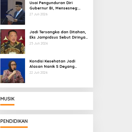
Usai Pengunduran Diri
Gubernur BI, Mensesneg:
Segera Terbit Keppres
27 Juli 2026
Pemberhentian dengan
Hormat
Jadi Tersangka dan Ditahan,
Eks Jampidsus Sebut Dirinya
Korban Kriminalisasi
25 Juli 2026
Kondisi Kesehatan Jadi
Alasan Nanik S Deyang
Mundur dari BGN, Prabowo
22 Juli 2026
Tunjuk Wamentan Sudaryono
MUSIK
PENDIDIKAN