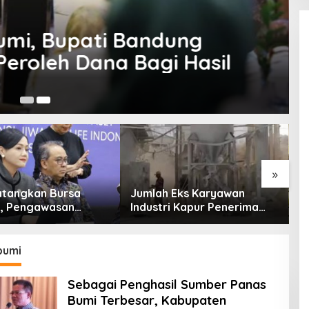
Bumi, Bupati Bandung
eroleh Dana Bagi Hasil
8 
»
tangkan Bursa
Jumlah Eks Karyawan
B
l, Pengawasan
Industri Kapur Penerima
P
Dimulai Awal 2027
Bantuan Mendadak
Ik
Bertambah, KDM: Kita
Identifikasi
bumi
Sebagai Penghasil Sumber Panas
Bumi Terbesar, Kabupaten