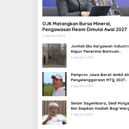
OJK Matangkan Bursa Mineral,
Pengawasan Resmi Dimulai Awal 2027
5 Agustus 2026
Jumlah Eks Karyawan Industri
Kapur Penerima Bantuan
Mendadak Bertambah, KDM: K
5 Agustus 2026
Identifikasi
Pemprov Jawa Barat Ambil Ali
Penyelenggaraan MTQ 2027
Pasca Garut Mundur Jadi Tua
2 Agustus 2026
Rumah
Selain Sayembara, Dedi Mulya
Kini Siapkan Hadiah Bagi War
Sebarkan Lokasi Penjualan
2 Agustus 2026
Narkotika