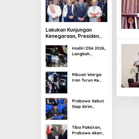
Lakukan Kunjungan
Kenegaraan, Presiden
Jerman Telusuri
Terowongan Siaturahmi
Hadiri DSA 2026,
Langkah
Strategis PTDI
Perkuat Kerja
Sama Bidang
Ribuan Warga
Pertahanan
Iran Turun Ke
dengan
Jalan Serukan
Malaysia
Pembalasan
Wafatnya
Prabowo Sebut
Khamenei
Siap Kirim
Delapan Ribu
Pasukan Dukung
Perdamaian
Tiba Pakistan,
Palestina
Prabowo Akan
Bahas