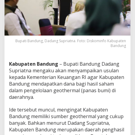
u
m
i
,
B
u
p
a
Bupati Bandung, Dadang Supriatna. Foto: Diskominfo Kabupaten
t
Bandung
i
B
a
Kabupaten Bandung
– Bupati Bandung Dadang
n
Supriatna mengaku akan menyampaikan usulan
d
kepada Kementerian Keuangan RI agar Kabupaten
u
Bandung mendapatkan dana bagi hasil saham
n
g
dalam pengelolaan geothermal (panas bumi) di
U
daerahnya.
s
u
Ide tersebut muncul, mengingat Kabupaten
l
Bandung memiliki sumber geothermal yang cukup
k
a
banyak. Bahkan menurut Dadang Supriatna,
n
Kabupaten Bandung merupakan daerah penghasil
D