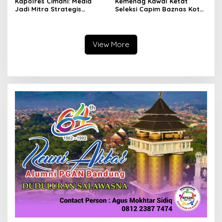
Kapolres Cimahi: Media
Kemenag Kawal Ketat
Jadi Mitra Strategis
Seleksi Capim Baznas Kota
Bangun Kepercayaan
Cimahi: Kita Ingin
Publik
Komisioner Baznas
Berintegritas
View More