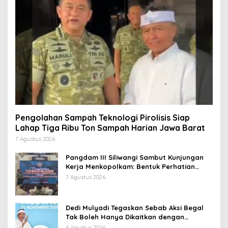
Pengolahan Sampah Teknologi Pirolisis Siap
Lahap Tiga Ribu Ton Sampah Harian Jawa Barat
7 Agustus 2026
Pangdam III Siliwangi Sambut Kunjungan
Kerja Menkopolkam: Bentuk Perhatian
Pemerintah
7 Agustus 2026
Dedi Mulyadi Tegaskan Sebab Aksi Begal
Tak Boleh Hanya Dikaitkan dengan
Ekonomi
6 Agustus 2026