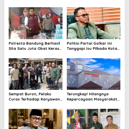
Penebang Pohon di Jalan
Henti Lakukan Edukasi dan
Riau
Pembinaan
Polresta Bandung Berhasil
Politisi Partai Golkar Ini
Sita Satu Juta Obat Keras
Tanggapi Isu Pilkada Kota
Serta Ungkap Ratusan
Cimahi 2029: Terlalu Dini
Kasus Narkoba
Sempat Buron, Pelaku
Terungkap! Hilangnya
Curas Terhadap Karyawan
Kepercayaan Masyarakat
Pabrik di Majalaya Berhasil
Latarbelakangi Rencana
Ditangkap Polisi
Rebranding RSUD Cibabat