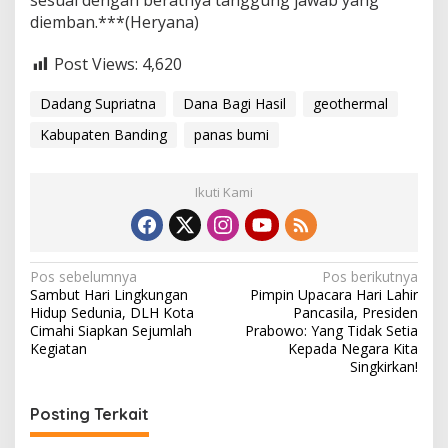
sesuai dengan beratnya tanggung jawab yang
diemban.***(Heryana)
Post Views:
4,620
Dadang Supriatna
Dana Bagi Hasil
geothermal
Kabupaten Banding
panas bumi
Ikuti Kami
N
Pos sebelumnya
Pos berikutnya
Sambut Hari Lingkungan
Pimpin Upacara Hari Lahir
a
Hidup Sedunia, DLH Kota
Pancasila, Presiden
v
Cimahi Siapkan Sejumlah
Prabowo: Yang Tidak Setia
Kegiatan
Kepada Negara Kita
i
Singkirkan!
g
Posting Terkait
a