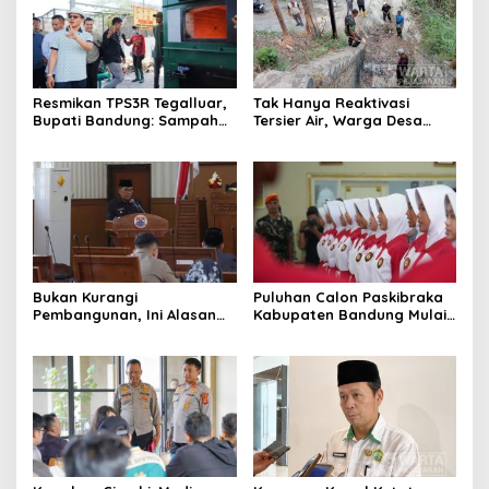
Resmikan TPS3R Tegalluar,
Tak Hanya Reaktivasi
Bupati Bandung: Sampah
Tersier Air, Warga Desa
Bukan Hanya Urusan
Ciburuy Inginkan Jalan
Pemerintah
Alternatif di Padalarang
Bukan Kurangi
Puluhan Calon Paskibraka
Pembangunan, Ini Alasan
Kabupaten Bandung Mulai
Pemkot Cimahi Lakukan
Ikuti Pemusatan Latihan
Pengurangan Belanja
Daerah