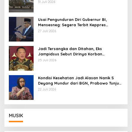
AU
31 Juli 2026
Usai Pengunduran Diri Gubernur BI,
Mensesneg: Segera Terbit Keppres
Pemberhentian dengan Hormat
27 Juli 2026
Jadi Tersangka dan Ditahan, Eks
Jampidsus Sebut Dirinya Korban
Kriminalisasi
25 Juli 2026
Kondisi Kesehatan Jadi Alasan Nanik S
Deyang Mundur dari BGN, Prabowo Tunjuk
Wamentan Sudaryono
22 Juli 2026
MUSIK