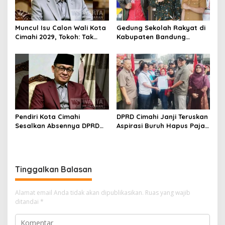
Muncul Isu Calon Wali Kota
Gedung Sekolah Rakyat di
Cimahi 2029, Tokoh: Tak
Kabupaten Bandung
Cukup Hanya Bermodal
Dibangun Oktober 2026,
Legitimasi Parpol
Siap Tampung Dua Ribu
Siswa
Pendiri Kota Cimahi
DPRD Cimahi Janji Teruskan
Sesalkan Absennya DPRD
Aspirasi Buruh Hapus Pajak
dalam Dialog Pembahasan
Penghasilan ke Presiden
Rebranding RSUD Cibabat
dan DPR
Tinggalkan Balasan
Alamat email Anda tidak akan dipublikasikan.
Ruas yang wajib
ditandai
*