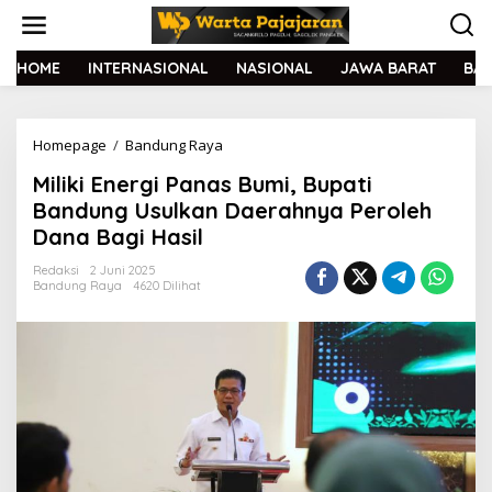
L
e
w
a
HOME
INTERNASIONAL
NASIONAL
JAWA BARAT
BA
t
i
k
Homepage
/
Bandung Raya
M
e
i
k
Miliki Energi Panas Bumi, Bupati
l
o
i
n
Bandung Usulkan Daerahnya Peroleh
k
t
Dana Bagi Hasil
i
e
E
n
Redaksi
2 Juni 2025
n
Bandung Raya
4620 Dilihat
e
r
g
i
P
a
n
a
s
B