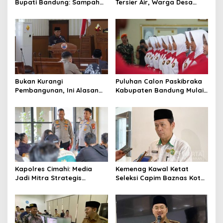
Bupati Bandung: Sampah
Tersier Air, Warga Desa
Bukan Hanya Urusan
Ciburuy Inginkan Jalan
Pemerintah
Alternatif di Padalarang
Bukan Kurangi
Puluhan Calon Paskibraka
Pembangunan, Ini Alasan
Kabupaten Bandung Mulai
Pemkot Cimahi Lakukan
Ikuti Pemusatan Latihan
Pengurangan Belanja
Daerah
Kapolres Cimahi: Media
Kemenag Kawal Ketat
Jadi Mitra Strategis
Seleksi Capim Baznas Kota
Bangun Kepercayaan
Cimahi: Kita Ingin
Publik
Komisioner Baznas
Berintegritas