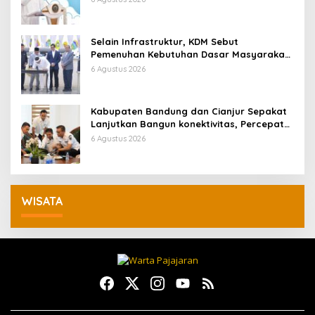
Selain Infrastruktur, KDM Sebut
Pemenuhan Kebutuhan Dasar Masyarakat
Jadi Fokus APBD Jabar 2027
6 Agustus 2026
Kabupaten Bandung dan Cianjur Sepakat
Lanjutkan Bangun konektivitas, Percepat
Pertumbuhan Ekonomi Daerah
6 Agustus 2026
WISATA