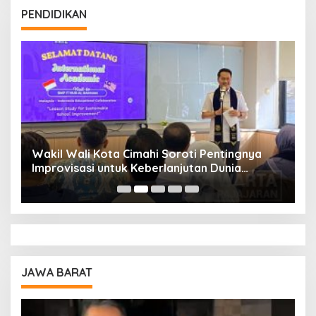
PENDIDIKAN
Wakil Wali Kota Cimahi Soroti Pentingnya
Y
Improvisasi untuk Keberlanjutan Dunia
S
Pendidikan
A
JAWA BARAT