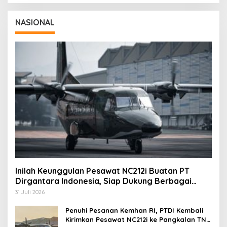
NASIONAL
Inilah Keunggulan Pesawat NC212i Buatan PT
Dirgantara Indonesia, Siap Dukung Berbagai
Operasi TNI
31 Juli 2026
Penuhi Pesanan Kemhan RI, PTDI Kembali
Kirimkan Pesawat NC212i ke Pangkalan TNI