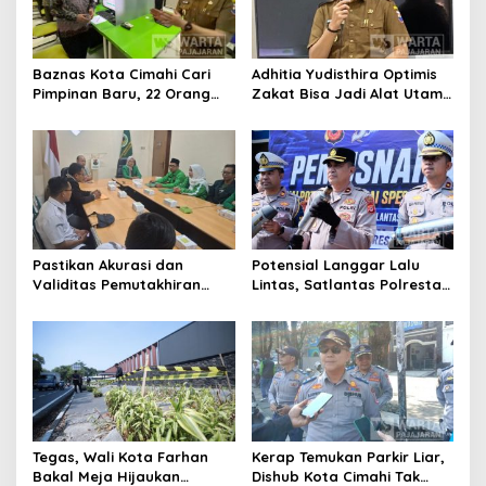
Baznas Kota Cimahi Cari
Adhitia Yudisthira Optimis
Pimpinan Baru, 22 Orang
Zakat Bisa Jadi Alat Utama
Ikuti Seleksi
Selesaikan Masalah Sosial
Kota Cimahi
Pastikan Akurasi dan
Potensial Langgar Lalu
Validitas Pemutakhiran
Lintas, Satlantas Polresta
Data Parpol, Bawaslu Kota
Bandung Tindak Ribuan
Cimahi Lakukan
Motor Berknalpot Brong
Pengawasan
Tegas, Wali Kota Farhan
Kerap Temukan Parkir Liar,
Bakal Meja Hijaukan
Dishub Kota Cimahi Tak