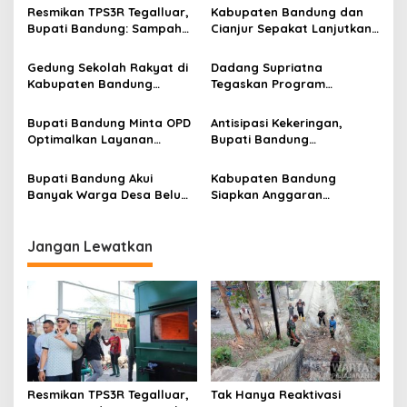
s
Resmikan TPS3R Tegalluar,
Kabupaten Bandung dan
i
Bupati Bandung: Sampah
Cianjur Sepakat Lanjutkan
p
Bukan Hanya Urusan
Bangun konektivitas,
Pemerintah
Percepat Pertumbuhan
Gedung Sekolah Rakyat di
Dadang Supriatna
o
Ekonomi Daerah
Kabupaten Bandung
Tegaskan Program
s
Dibangun Oktober 2026,
Prioritas Tak Tersentuh
Siap Tampung Dua Ribu
Efisiensi Anggaran
Bupati Bandung Minta OPD
Antisipasi Kekeringan,
Siswa
Optimalkan Layanan
Bupati Bandung
Hotline, Respon Laporan
Perintahkan PDAM
Masyarakat Soal
Tempatkan Toren di Tiap
Bupati Bandung Akui
Kabupaten Bandung
Kekeringan
Kecamatan
Banyak Warga Desa Belum
Siapkan Anggaran
Paham Tujuan dan Manfaat
Perubahan 2026 Percepat
Koperasi Merah Putih
Pembangunan SMA Baru di
Pangalengan
Jangan Lewatkan
Resmikan TPS3R Tegalluar,
Tak Hanya Reaktivasi