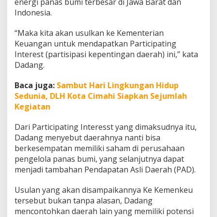
energi panas bumi terbesar di Jawa Barat dan
a
Indonesia.
e
r
a
“Maka kita akan usulkan ke Kementerian
h
Keuangan untuk mendapatkan Participating
n
Interest (partisipasi kepentingan daerah) ini,” kata
y
Dadang.
a
P
e
Baca juga:
Sambut Hari Lingkungan Hidup
r
Sedunia, DLH Kota Cimahi Siapkan Sejumlah
o
Kegiatan
l
e
Dari Participating Interesst yang dimaksudnya itu,
h
D
Dadang menyebut daerahnya nanti bisa
a
berkesempatan memiliki saham di perusahaan
n
pengelola panas bumi, yang selanjutnya dapat
a
menjadi tambahan Pendapatan Asli Daerah (PAD).
B
a
g
Usulan yang akan disampaikannya Ke Kemenkeu
i
tersebut bukan tanpa alasan, Dadang
H
mencontohkan daerah lain yang memiliki potensi
a