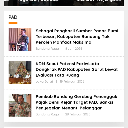
Bandung: Sampah
Kerja Menkopolkam:
Bukan Hanya Urusan
Bentuk Perhatian
Pemerintah
Pemerintah
PAD
Sebagai Penghasil Sumber Panas Bumi
Terbesar, Kabupaten Bandung Tak
Peroleh Manfaat Maksimal
Bandung Raya
|
8 Juni 2026
O
L
E
H
KDM Sebut Potensi Pariwisata
R
Dongkrak PAD Kabupaten Garut Lewat
E
D
Evaluasi Tata Ruang
A
K
Jawa Barat
|
19 Februari 2026
O
S
L
I
E
H
Pemkab Bandung Gerebeg Penunggak
R
Pajak Demi Kejar Target PAD, Sanksi
E
D
Penyegelan Menanti Pelanggar
A
K
Bandung Raya
|
28 Februari 2025
O
S
L
I
E
H