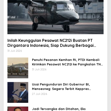
Inilah Keunggulan Pesawat NC212i Buatan PT
Dirgantara Indonesia, Siap Dukung Berbagai
Operasi TNI
31 Juli 2026
Penuhi Pesanan Kemhan RI, PTDI Kembali
Kirimkan Pesawat NC212i ke Pangkalan TNI
AU
31 Juli 2026
Usai Pengunduran Diri Gubernur BI,
Mensesneg: Segera Terbit Keppres
Pemberhentian dengan Hormat
27 Juli 2026
Jadi Tersangka dan Ditahan, Eks