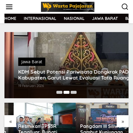
L
e
w
a
HOME
INTERNASIONAL
NASIONAL
JAWA BARAT
BA
t
i
k
e
k
o
n
t
Jawa Barat
e
KDM Sebut Potensi Pariwisata Dongkrak PAD
n
Kabupaten Garut Lewat Evaluasi Tata Ruang
19 Februari 2026
«
»
Resmikan TPS3R
Pangdam III Siliwangi
Tegalluar, Bupati
Sambut Kunjungan