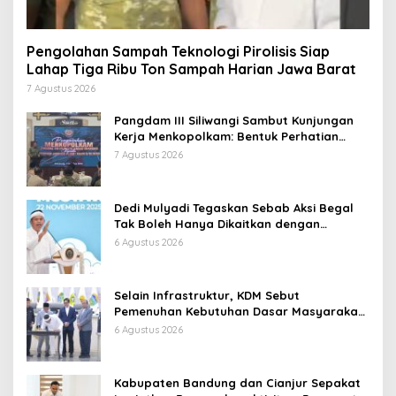
Pengolahan Sampah Teknologi Pirolisis Siap
Lahap Tiga Ribu Ton Sampah Harian Jawa Barat
7 Agustus 2026
Pangdam III Siliwangi Sambut Kunjungan
Kerja Menkopolkam: Bentuk Perhatian
Pemerintah
7 Agustus 2026
Dedi Mulyadi Tegaskan Sebab Aksi Begal
Tak Boleh Hanya Dikaitkan dengan
Ekonomi
6 Agustus 2026
Selain Infrastruktur, KDM Sebut
Pemenuhan Kebutuhan Dasar Masyarakat
Jadi Fokus APBD Jabar 2027
6 Agustus 2026
Kabupaten Bandung dan Cianjur Sepakat