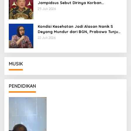
Jampidsus Sebut Dirinya Korban
Kriminalisasi
25 Juli 2026
Kondisi Kesehatan Jadi Alasan Nanik S
Deyang Mundur dari BGN, Prabowo Tunjuk
Wamentan Sudaryono
22 Juli 2026
MUSIK
PENDIDIKAN