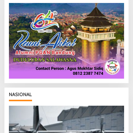
R
E
D
A
K
S
I
NASIONAL