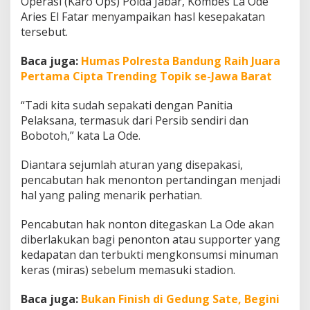
Operasi (Karo Ops) Polda Jabar, Kombes La Ode
e
Aries El Fatar menyampaikan hasl kesepakatan
g
tersebut.
a
s
P
Baca juga:
Humas Polresta Bandung Raih Juara
o
Pertama Cipta Trending Topik se-Jawa Barat
l
d
“Tadi kita sudah sepakati dengan Panitia
a
J
Pelaksana, termasuk dari Persib sendiri dan
a
Bobotoh,” kata La Ode.
b
a
Diantara sejumlah aturan yang disepakasi,
r
pencabutan hak menonton pertandingan menjadi
T
e
hal yang paling menarik perhatian.
r
h
Pencabutan hak nonton ditegaskan La Ode akan
a
diberlakukan bagi penonton atau supporter yang
d
kedapatan dan terbukti mengkonsumsi minuman
a
p
keras (miras) sebelum memasuki stadion.
S
u
Baca juga:
Bukan Finish di Gedung Sate, Begini
p