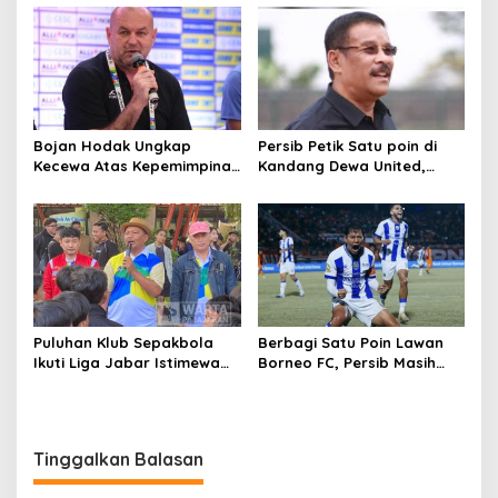
Bhayangkara FC
Marathon
Bojan Hodak Ungkap
Persib Petik Satu poin di
Kecewa Atas Kepemimpinan
Kandang Dewa United,
Wasit Dewa United vs
Umuh Muchtar Sesalkan
Persib
Keputusan Wasit
Puluhan Klub Sepakbola
Berbagi Satu Poin Lawan
Ikuti Liga Jabar Istimewa
Borneo FC, Persib Masih
Tingkat Kota Cimahi
Kokoh di Puncak Klasemen
Super League
Tinggalkan Balasan