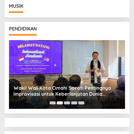
MUSIK
PENDIDIKAN
Wakil Wali Kota Cimahi Soroti Pentingnya
Y
Improvisasi untuk Keberlanjutan Dunia
S
Pendidikan
A