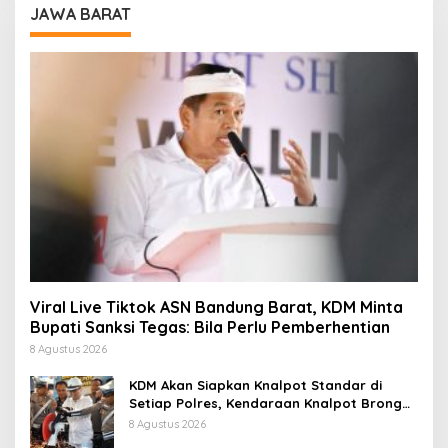
JAWA BARAT
Viral Live Tiktok ASN Bandung Barat, KDM Minta
Bupati Sanksi Tegas: Bila Perlu Pemberhentian
8 Agustus 2026
KDM Akan Siapkan Knalpot Standar di
Setiap Polres, Kendaraan Knalpot Brong
Tertangkap Langsung Ganti
8 Agustus 2026