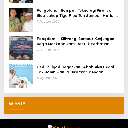
Pengolahan Sampah Teknologi Pirolisis
Siap Lahap Tiga Ribu Ton Sampah Harian
Jawa Barat
7 Agustus 2026
Pangdam III Siliwangi Sambut Kunjungan
Kerja Menkopolkam: Bentuk Perhatian
Pemerintah
7 Agustus 2026
Dedi Mulyadi Tegaskan Sebab Aksi Begal
Tak Boleh Hanya Dikaitkan dengan
Ekonomi
6 Agustus 2026
WISATA