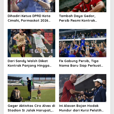
Dihadiri Ketua DPRD Kota
Tambah Daya Gedor,
Cimahi, Pormaskot 2026
Persib Resmi Kontrak
Disambut Antusiasme
Ragnar Oratmangoen Tiga
Ribuan Warga
Tahun
Dari Sandy Walsh Diikat
Fix Gabung Persib, Tiga
Kontrak Panjang Hingga
Nama Baru Siap Perkuat
Kepastian Mariano Peralta
Maung Bandung Musim
Berkostum Persib
2026/27
Geger Aktivitas Ciro Alves di
Ini Alasan Bojan Hodak
Stadion Si Jalak Harupat,
Mundur dari Kursi Pelatih