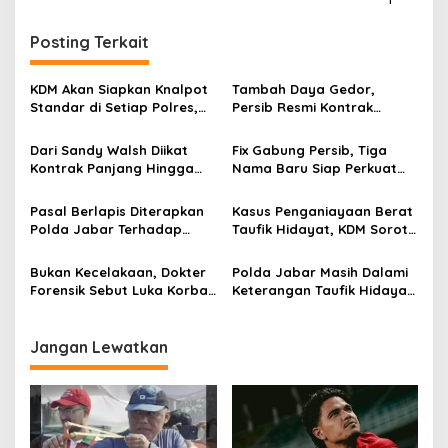
i
g
Posting Terkait
a
s
KDM Akan Siapkan Knalpot
Tambah Daya Gedor,
Standar di Setiap Polres,
Persib Resmi Kontrak
i
Kendaraan Knalpot Brong
Ragnar Oratmangoen Tiga
p
Tertangkap Langsung Ganti
Tahun
Dari Sandy Walsh Diikat
Fix Gabung Persib, Tiga
Kontrak Panjang Hingga
Nama Baru Siap Perkuat
o
Kepastian Mariano Peralta
Maung Bandung Musim
s
Berkostum Persib
2026/27
Pasal Berlapis Diterapkan
Kasus Penganiayaan Berat
Polda Jabar Terhadap
Taufik Hidayat, KDM Soroti
Pelaku Aniaya Sadis Taufik
Lemahnya Tata Kelola
Hidayat
Pemerintahan Tingkat
Bukan Kecelakaan, Dokter
Polda Jabar Masih Dalami
Bawah
Forensik Sebut Luka Korban
Keterangan Taufik Hidayat
Penganiayaan Berat di
Atas Penganiayaan Berat
Bandung Bekas Kekerasan
Terhadap Kekasihnya
Jangan Lewatkan