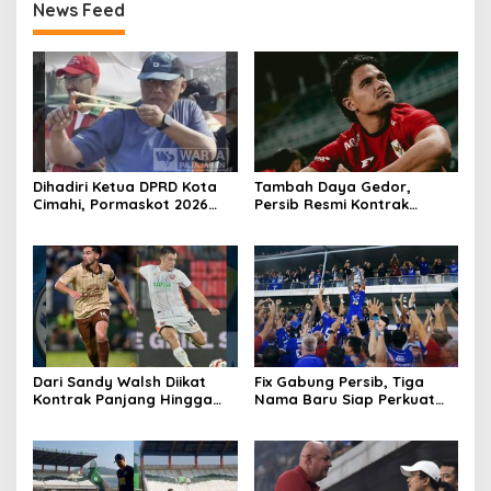
News Feed
Dihadiri Ketua DPRD Kota
Tambah Daya Gedor,
Cimahi, Pormaskot 2026
Persib Resmi Kontrak
Disambut Antusiasme
Ragnar Oratmangoen Tiga
Ribuan Warga
Tahun
Dari Sandy Walsh Diikat
Fix Gabung Persib, Tiga
Kontrak Panjang Hingga
Nama Baru Siap Perkuat
Kepastian Mariano Peralta
Maung Bandung Musim
Berkostum Persib
2026/27