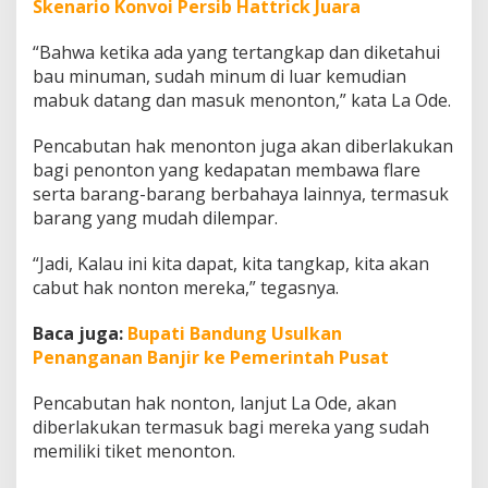
Skenario Konvoi Persib Hattrick Juara
p
o
“Bahwa ketika ada yang tertangkap dan diketahui
r
t
bau minuman, sudah minum di luar kemudian
e
mabuk datang dan masuk menonton,” kata La Ode.
r
P
Pencabutan hak menonton juga akan diberlakukan
e
bagi penonton yang kedapatan membawa flare
l
a
serta barang-barang berbahaya lainnya, termasuk
n
barang yang mudah dilempar.
g
g
“Jadi, Kalau ini kita dapat, kita tangkap, kita akan
a
cabut hak nonton mereka,” tegasnya.
r
A
t
Baca juga:
Bupati Bandung Usulkan
u
Penanganan Banjir ke Pemerintah Pusat
r
a
Pencabutan hak nonton, lanjut La Ode, akan
n
diberlakukan termasuk bagi mereka yang sudah
memiliki tiket menonton.