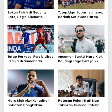
Bukan Finish di Gedung
Tutup Liga Jabar Istimewa,
Sate, Begini Skenario
Barkah Setiawan Harap
Konvoi Persib Hattrick
PSKC Bangkit Kembali di
Juara
Cimahi
Tetap Perkasa! Persib Libas
Ancaman Sanksi Marc Klok
Persija di Samarinda
Bayangi Laga Persija vs
Persib
Marc Klok Akui Kehadiran
Ratusan Pelari Trail Siap
Bobotoh Bangkitkan
Taklukan Gunung Patuha
Motivasi Persib Libas
dalam Java Mountain