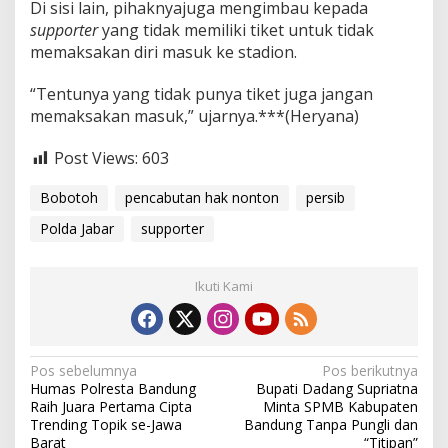
Di sisi lain, pihaknyajuga mengimbau kepada
supporter
yang tidak memiliki tiket untuk tidak
memaksakan diri masuk ke stadion.
“Tentunya yang tidak punya tiket juga jangan
memaksakan masuk,” ujarnya.***(Heryana)
Post Views:
603
Bobotoh
pencabutan hak nonton
persib
Polda Jabar
supporter
Ikuti Kami
N
Pos sebelumnya
Pos berikutnya
Humas Polresta Bandung
Bupati Dadang Supriatna
a
Raih Juara Pertama Cipta
Minta SPMB Kabupaten
v
Trending Topik se-Jawa
Bandung Tanpa Pungli dan
Barat
“Titipan”