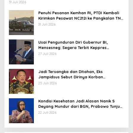
Operasi TNI
31 Juli 2026
Penuhi Pesanan Kemhan RI, PTDI Kembali
Kirimkan Pesawat NC212i ke Pangkalan TNI
AU
31 Juli 2026
Usai Pengunduran Diri Gubernur BI,
Mensesneg: Segera Terbit Keppres
Pemberhentian dengan Hormat
27 Juli 2026
Jadi Tersangka dan Ditahan, Eks
Jampidsus Sebut Dirinya Korban
Kriminalisasi
25 Juli 2026
Kondisi Kesehatan Jadi Alasan Nanik S
Deyang Mundur dari BGN, Prabowo Tunjuk
Wamentan Sudaryono
22 Juli 2026