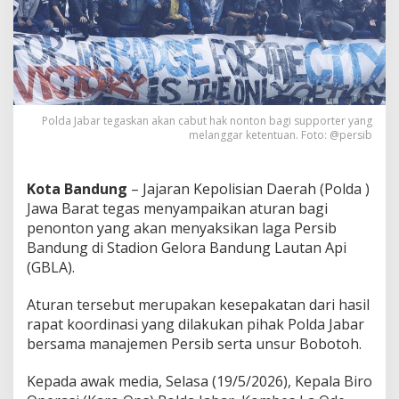
n
P
e
r
t
a
n
d
Polda Jabar tegaskan akan cabut hak nonton bagi supporter yang
i
melanggar ketentuan. Foto: @persib
n
g
a
Kota Bandung
– Jajaran Kepolisian Daerah (Polda )
n
Jawa Barat tegas menyampaikan aturan bagi
J
penonton yang akan menyaksikan laga Persib
a
Bandung di Stadion Gelora Bandung Lautan Api
d
i
(GBLA).
A
n
Aturan tersebut merupakan kesepakatan dari hasil
c
rapat koordinasi yang dilakukan pihak Polda Jabar
a
bersama manajemen Persib serta unsur Bobotoh.
m
a
n
Kepada awak media, Selasa (19/5/2026), Kepala Biro
T