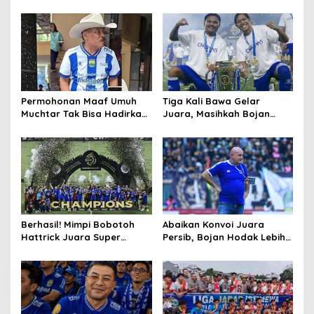
Balik Bandung?
Persib, Haturnuhun Coach!
Permohonan Maaf Umuh
Tiga Kali Bawa Gelar
Muchtar Tak Bisa Hadirkan
Juara, Masihkah Bojan
Pemain Persib di Acara
Hodak Arsiteki Persib Musim
Hiburan, Ini Alasannya
Depan?
Berhasil! Mimpi Bobotoh
Abaikan Konvoi Juara
Hattrick Juara Super
Persib, Bojan Hodak Lebih
League Akhirnya Terwujud
Fokus pada Laga Kontra
Persijap