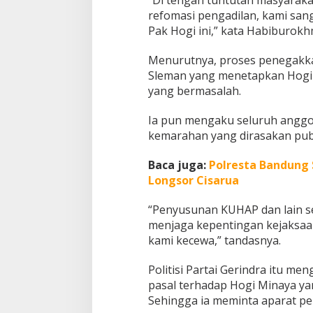
e
refomasi pengadilan, kami san
m
Pak Hogi ini,” kata Habiburok
a
n
Menurutnya, proses penegakka
B
Sleman yang menetapkan Hogi
e
r
yang bermasalah.
m
a
Ia pun mengaku seluruh anggot
s
kemarahan yang dirasakan publ
a
l
a
Baca juga:
Polresta Bandung 
h
Longsor Cisarua
“Penyusunan KUHAP dan lain se
menjaga kepentingan kejaksaan 
kami kecewa,” tandasnya.
Politisi Partai Gerindra itu m
pasal terhadap Hogi Minaya yan
Sehingga ia meminta aparat p