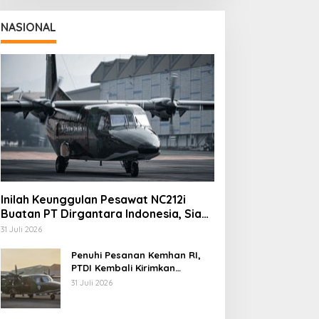
NASIONAL
Inilah Keunggulan Pesawat NC212i
Buatan PT Dirgantara Indonesia, Siap
Dukung Berbagai Operasi TNI
31 Juli 2026
Penuhi Pesanan Kemhan RI,
PTDI Kembali Kirimkan
Pesawat NC212i ke Pangkalan
31 Juli 2026
TNI AU