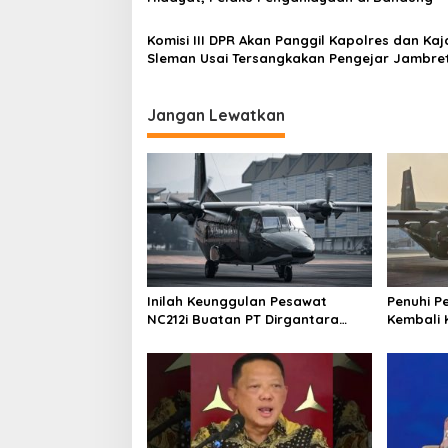
o
Komisi III DPR Akan Panggil Kapolres dan Kaj
s
Sleman Usai Tersangkakan Pengejar Jambre
Jangan Lewatkan
Inilah Keunggulan Pesawat
Penuhi P
NC212i Buatan PT Dirgantara
Kembali 
Indonesia, Siap Dukung Berbagai
ke Pangk
Operasi TNI