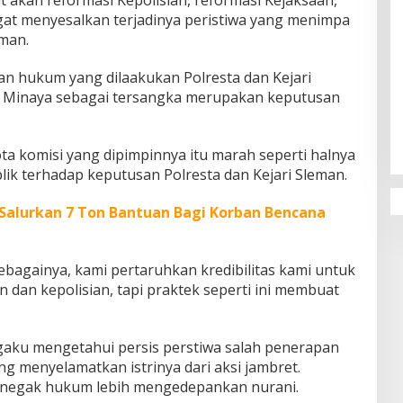
gat menyesalkan terjadinya peristiwa yang menimpa
hman.
n hukum yang dilaakukan Polresta dan Kejari
 Minaya sebagai tersangka merupakan keputusan
Penguatan Pendidikan Agama dan
Karakter Sekolah Nur Al Rahman
Bikin Sekolah di Malaysia Tertarik
Mempelajarinya
a komisi yang dipimpinnya itu marah seperti halnya
ik terhadap keputusan Polresta dan Kejari Sleman.
Salurkan 7 Ton Bantuan Bagi Korban Bencana
bagainya, kami pertaruhkan kredibilitas kami untuk
dan kepolisian, tapi praktek seperti ini membuat
engaku mengetahui persis perstiwa salah penerapan
g menyelamatkan istrinya dari aksi jambret.
enegak hukum lebih mengedepankan nurani.