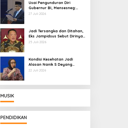
Usai Pengunduran Diri
Gubernur BI, Mensesneg:
Segera Terbit Keppres
27 Juli 2026
Pemberhentian dengan
Hormat
Jadi Tersangka dan Ditahan,
Eks Jampidsus Sebut Dirinya
Korban Kriminalisasi
25 Juli 2026
Kondisi Kesehatan Jadi
Alasan Nanik S Deyang
Mundur dari BGN, Prabowo
22 Juli 2026
Tunjuk Wamentan Sudaryono
MUSIK
PENDIDIKAN