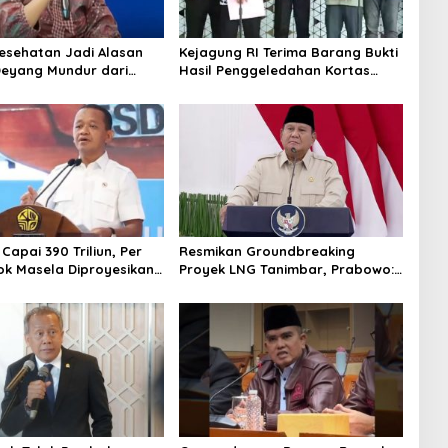
Kesehatan Jadi Alasan
Kejagung RI Terima Barang Bukti
Deyang Mundur dari
Hasil Penggeledahan Kortas
abowo Tunjuk Wamentan
Tipidkor Usai Tes Keaslian
no
 Capai 390 Triliun, Per
Resmikan Groundbreaking
ok Masela Diproyesikan
Proyek LNG Tanimbar, Prabowo:
 9,5 Juta Ton LNG
Sudah Kita Nantikan 28 Tahun