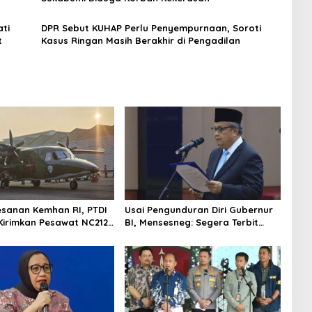
ati
DPR Sebut KUHAP Perlu Penyempurnaan, Soroti
t
Kasus Ringan Masih Berakhir di Pengadilan
esanan Kemhan RI, PTDI
Usai Pengunduran Diri Gubernur
Kirimkan Pesawat NC212i
BI, Mensesneg: Segera Terbit
alan TNI AU
Keppres Pemberhentian dengan
Hormat