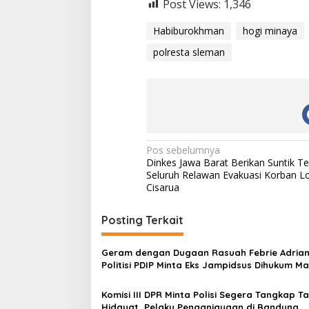
Post Views:
1,346
Habiburokhman
hogi minaya
polresta sleman
N
Pos sebelumnya
Dinkes Jawa Barat Berikan Suntik T
a
Seluruh Relawan Evakuasi Korban L
v
Cisarua
i
Posting Terkait
g
a
Geram dengan Dugaan Rasuah Febrie Adrian
s
Politisi PDIP Minta Eks Jampidsus Dihukum Ma
i
Komisi III DPR Minta Polisi Segera Tangkap Ta
p
Hidayat, Pelaku Penganiayaan di Bandung