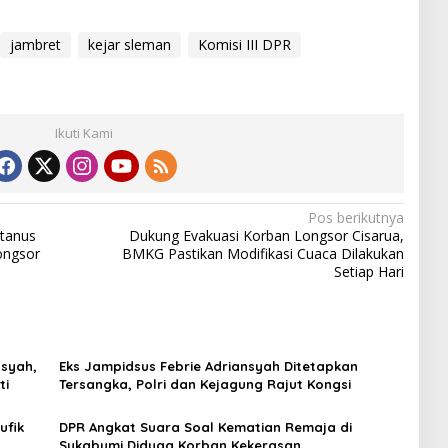
jambret
kejar sleman
Komisi III DPR
Ikuti Kami
Pos berikutnya
etanus
Dukung Evakuasi Korban Longsor Cisarua,
ongsor
BMKG Pastikan Modifikasi Cuaca Dilakukan
Setiap Hari
syah,
Eks Jampidsus Febrie Adriansyah Ditetapkan
ti
Tersangka, Polri dan Kejagung Rajut Kongsi
ufik
DPR Angkat Suara Soal Kematian Remaja di
Sukabumi Diduga Korban Kekerasan