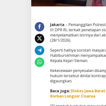
k
a
n
H
u
Jakarta
– Pemanggilan Polrest
k
u
III DPR RI, terkait penetapan 
m
menyelamatkan istrinya dari a
P
(28/1/2026).
o
l
Seperti halnya sorotan masyara
r
e
Habiburokhman menyampaikan 
s
Kepala Kejari Sleman.
d
a
Kekecewaan penyesalan disamp
n
hukum tersebut dinilai kontra
K
e
digaungkan.
j
a
Baca juga:
Dinkes Jawa Barat
r
Korban Longsor Cisarua
i
S
“Di tengah tuntutan masyarakat
l