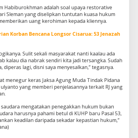
m Habiburokhman adalah soal upaya restorative
ejari Sleman yang diselipkan tuntutan kuasa hukum
memberikan uang kerohiman kepada kliennya.
rian Korban Bencana Longsor Cisarua: 53 Jenazah
logikanya. Sulit sekali masyarakat nanti kaalau ada
ab kalau dia nabrak sendiri kita jadi tersangka. Sudah
a, diperas lagi, disni saya menyesalkan,” tegasnya.
pat menegur keras Jaksa Agung Muda Tindak Pidana
lyanto yang memberi penjelasannya terkait RJ yang
an.
n saudara mengatakan penegakkan hukum bukan
audara harusnya pahami betul di KUHP baru Pasal 53,
kan keadilan daripada sekadar kepastian hukum,”
ana)