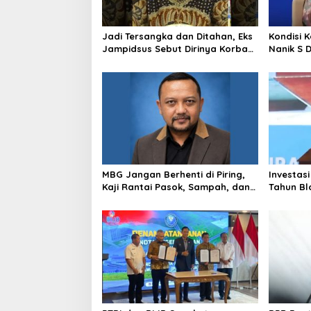
Jadi Tersangka dan Ditahan, Eks
Kondisi 
Jampidsus Sebut Dirinya Korban
Nanik S 
Kriminalisasi
BGN, Pr
Sudaryo
MBG Jangan Berhenti di Piring,
Investasi
Kaji Rantai Pasok, Sampah, dan
Tahun Bl
Nasib Ekonomi Lokal
Produksi