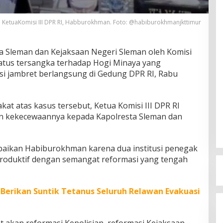
KetuaKomisi III DPR RI, Habburokhman. Foto: @habiburokhmanjkttimur
a Sleman dan Kejaksaan Negeri Sleman oleh Komisi
status tersangka terhadap Hogi Minaya yang
ksi jambret berlangsung di Gedung DPR RI, Rabu
kat atas kasus tersebut, Ketua Komisi III DPR RI
kekecewaannya kepada Kapolresta Sleman dan
aikan Habiburokhman karena dua institusi penegak
produktif dengan semangat reformasi yang tengah
 Berikan Suntik Tetanus Seluruh Relawan Evakuasi
 akan reformasi Kepolisian, reformasi Kejaksaan,