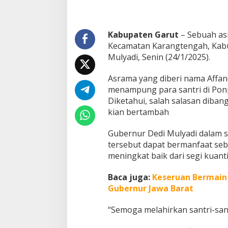
a
r
a
Kabupaten Garut
– Sebuah asr
p
L
Kecamatan Karangtengah, Kabu
a
Mulyadi, Senin (24/1/2025).
h
i
Asrama yang diberi nama Affand
r
menampung para santri di Ponpe
k
a
Diketahui, salah salasan diba
n
kian bertambah
S
a
Gubernur Dedi Mulyadi dalam
n
tersebut dapat bermanfaat seb
t
r
meningkat baik dari segi kuant
i
B
Baca juga:
Keseruan Bermain
e
Gubernur Jawa Barat
r
k
“Semoga melahirkan santri-sant
u
a
l