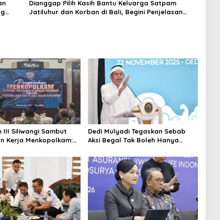
an
Dianggap Pilih Kasih Bantu Keluarga Satpam
ng
Jatiluhur dan Korban di Bali, Begini Penjelasan
Dedi Mulyadi
III Siliwangi Sambut
Dedi Mulyadi Tegaskan Sebab
n Kerja Menkopolkam:
Aksi Begal Tak Boleh Hanya
erhatian Pemerintah
Dikaitkan dengan Ekonomi