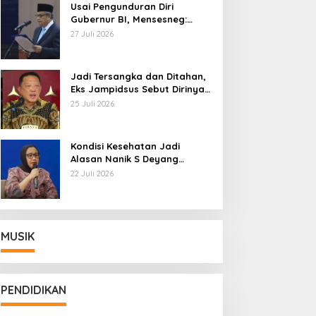
Usai Pengunduran Diri
Gubernur BI, Mensesneg:
Segera Terbit Keppres
27 Juli 2026
Pemberhentian dengan
Hormat
Jadi Tersangka dan Ditahan,
Eks Jampidsus Sebut Dirinya
Korban Kriminalisasi
25 Juli 2026
Kondisi Kesehatan Jadi
Alasan Nanik S Deyang
Mundur dari BGN, Prabowo
22 Juli 2026
Tunjuk Wamentan Sudaryono
MUSIK
PENDIDIKAN