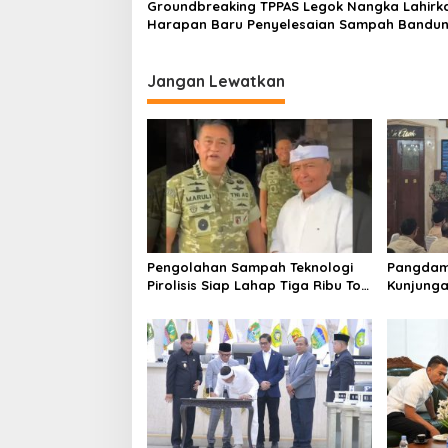
Groundbreaking TPPAS Legok Nangka Lahirk
Harapan Baru Penyelesaian Sampah Bandu
Raya
Jangan Lewatkan
Pengolahan Sampah Teknologi
Pangdam 
Pirolisis Siap Lahap Tiga Ribu Ton
Kunjunga
Sampah Harian Jawa Barat
Bentuk P