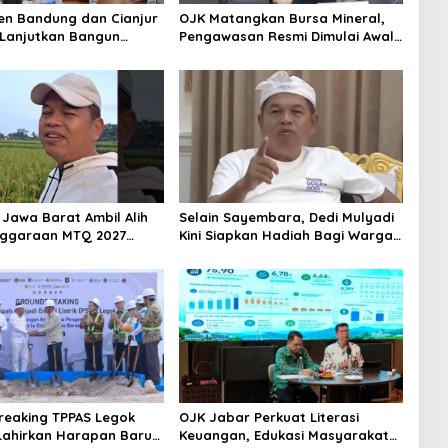
n Bandung dan Cianjur
OJK Matangkan Bursa Mineral,
Lanjutkan Bangun
Pengawasan Resmi Dimulai Awal
itas, Percepat
2027
uhan Ekonomi Daerah
Jawa Barat Ambil Alih
Selain Sayembara, Dedi Mulyadi
nggaraan MTQ 2027
Kini Siapkan Hadiah Bagi Warga
rut Mundur Jadi Tuan
Sebarkan Lokasi Penjualan
Narkotika
eaking TPPAS Legok
OJK Jabar Perkuat Literasi
ahirkan Harapan Baru
Keuangan, Edukasi Masyarakat