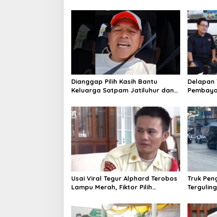
Cari Alternatif
Penyele
Raya
Dianggap Pilih Kasih Bantu
Delapan 
Keluarga Satpam Jatiluhur dan
Pembaya
Korban di Bali, Begini Penjelasan
Jabar, K
Dedi Mulyadi
Akui Meru
Usai Viral Tegur Alphard Terobos
Truk Pen
Lampu Merah, Fiktor Pilih
Terguling
Tawaran KDM Jadi Satpam
Seketik
Gedung Sate