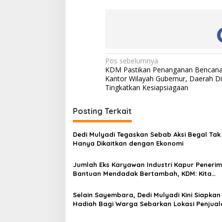
N
Pos sebelumnya
KDM Pastikan Penanganan Bencana 
a
Kantor Wilayah Gubernur, Daerah D
v
Tingkatkan Kesiapsiagaan
i
Posting Terkait
g
a
Dedi Mulyadi Tegaskan Sebab Aksi Begal Tak
s
Hanya Dikaitkan dengan Ekonomi
i
Jumlah Eks Karyawan Industri Kapur Peneri
p
Bantuan Mendadak Bertambah, KDM: Kita
Identifikasi
o
Selain Sayembara, Dedi Mulyadi Kini Siapkan
s
Hadiah Bagi Warga Sebarkan Lokasi Penjual
Narkotika