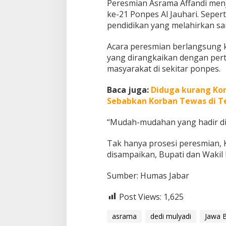
Peresmian Asrama Affandi menj
i
ke-21 Ponpes Al Jauhari. Seper
t
pendidikan yang melahirkan santr
a
s
Acara peresmian berlangsung 
yang dirangkaikan dengan pert
masyarakat di sekitar ponpes.
Baca juga:
Diduga kurang Kon
Sebabkan Korban Tewas di 
“Mudah-mudahan yang hadir di
Tak hanya prosesi peresmian,
disampaikan, Bupati dan Wakil
Sumber: Humas Jabar
Post Views:
1,625
asrama
dedi mulyadi
Jawa 