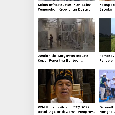
Selain Infrastruktur, KDM Sebut
Kabupate
Pemenuhan Kebutuhan Dasar
Sepakat 
Masyarakat Jadi Fokus APBD
konektiv
Jabar 2027
Pertumb
Jumlah Eks Karyawan Industri
Pemprov 
Kapur Penerima Bantuan
Penyele
Mendadak Bertambah, KDM: Kita
Pasca Ga
Identifikasi
Rumah
KDM Ungkap Alasan MTQ 2027
Groundbr
Batal Digelar di Garut, Pemprov
Nangka L