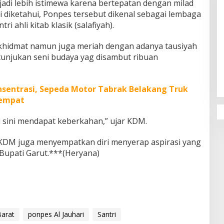
adi lebih istimewa karena bertepatan dengan milad
ti diketahui, Ponpes tersebut dikenal sebagai lembaga
i ahli kitab klasik (salafiyah).
khidmat namun juga meriah dengan adanya tausiyah
Penguatan Pendidikan Agama dan
unjukan seni budaya yag disambut ribuan
Karakter Sekolah Nur Al Rahman
Bikin Sekolah di Malaysia Tertarik
Mempelajarinya
sentrasi, Sepeda Motor Tabrak Belakang Truk
Tempat
 sini mendapat keberkahan,” ujar KDM.
 KDM juga menyempatkan diri menyerap aspirasi yang
 Bupati Garut.***(Heryana)
Barat
ponpes Al Jauhari
Santri