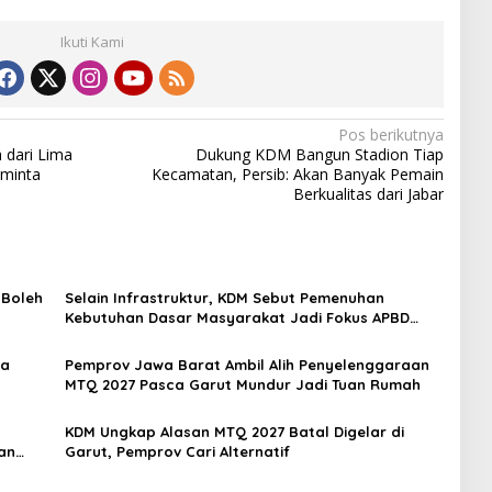
Ikuti Kami
Pos berikutnya
dari Lima
Dukung KDM Bangun Stadion Tiap
iminta
Kecamatan, Persib: Akan Banyak Pemain
Berkualitas dari Jabar
 Boleh
Selain Infrastruktur, KDM Sebut Pemenuhan
Kebutuhan Dasar Masyarakat Jadi Fokus APBD
Jabar 2027
ma
Pemprov Jawa Barat Ambil Alih Penyelenggaraan
MTQ 2027 Pasca Garut Mundur Jadi Tuan Rumah
KDM Ungkap Alasan MTQ 2027 Batal Digelar di
an
Garut, Pemprov Cari Alternatif