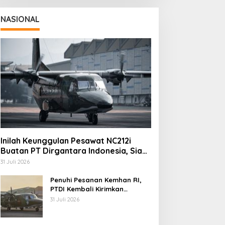
NASIONAL
Inilah Keunggulan Pesawat NC212i
Buatan PT Dirgantara Indonesia, Siap
Dukung Berbagai Operasi TNI
31 Juli 2026
Penuhi Pesanan Kemhan RI,
PTDI Kembali Kirimkan
Pesawat NC212i ke Pangkalan
31 Juli 2026
TNI AU