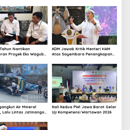
saian Sampah Bandung
Jadi Kunci Pertumbuhan Ekonomi
Tahun Nantikan
KDM Jawab Kritik Menteri HAM
ran Proyek Eks Wagub
Atas Sayembara Penangkapan
onsultan Tasikmalaya
Begal dan Pelaku Kejahatan
gi 3,9 Miliar
gangkut Air Mineral
Kali Kedua PWI Jawa Barat Gelar
, Lalu Lintas Jatinangor
Uji Kompetensi Wartawan 2026
a Memadat