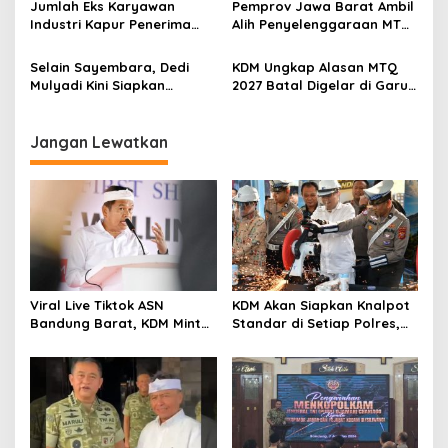
s
Jumlah Eks Karyawan
Pemprov Jawa Barat Ambil
APBD Jabar 2027
Industri Kapur Penerima
Alih Penyelenggaraan MTQ
Bantuan Mendadak
2027 Pasca Garut Mundur
Bertambah, KDM: Kita
Jadi Tuan Rumah
Selain Sayembara, Dedi
KDM Ungkap Alasan MTQ
Identifikasi
Mulyadi Kini Siapkan
2027 Batal Digelar di Garut,
Hadiah Bagi Warga
Pemprov Cari Alternatif
Sebarkan Lokasi Penjualan
Narkotika
Jangan Lewatkan
Viral Live Tiktok ASN
KDM Akan Siapkan Knalpot
Bandung Barat, KDM Minta
Standar di Setiap Polres,
Bupati Sanksi Tegas: Bila
Kendaraan Knalpot Brong
Perlu Pemberhentian
Tertangkap Langsung Ganti