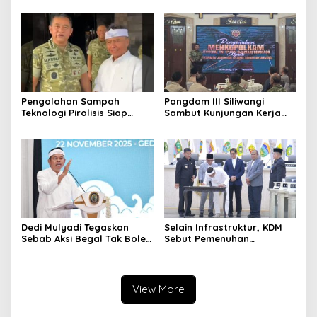
Perlu Pemberhentian
Tertangkap Langsung Ganti
Pengolahan Sampah
Pangdam III Siliwangi
Teknologi Pirolisis Siap
Sambut Kunjungan Kerja
Lahap Tiga Ribu Ton
Menkopolkam: Bentuk
Sampah Harian Jawa
Perhatian Pemerintah
Barat
Dedi Mulyadi Tegaskan
Selain Infrastruktur, KDM
Sebab Aksi Begal Tak Boleh
Sebut Pemenuhan
Hanya Dikaitkan dengan
Kebutuhan Dasar
Ekonomi
Masyarakat Jadi Fokus
APBD Jabar 2027
View More