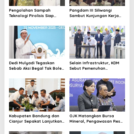
Pengolahan Sampah
Pangdam III Siliwangi
Teknologi Pirolisis Siap
Sambut Kunjungan Kerja
Lahap Tiga Ribu Ton
Menkopolkam: Bentuk
Sampah Harian Jawa
Perhatian Pemerintah
Barat
Dedi Mulyadi Tegaskan
Selain Infrastruktur, KDM
Sebab Aksi Begal Tak Boleh
Sebut Pemenuhan
Hanya Dikaitkan dengan
Kebutuhan Dasar
Ekonomi
Masyarakat Jadi Fokus
APBD Jabar 2027
Kabupaten Bandung dan
OJK Matangkan Bursa
Cianjur Sepakat Lanjutkan
Mineral, Pengawasan Resmi
Bangun konektivitas,
Dimulai Awal 2027
Percepat Pertumbuhan