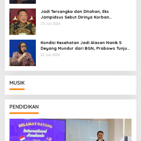
Jadi Tersangka dan Ditahan, Eks
Jampidsus Sebut Dirinya Korban
Kriminalisasi
25 Juli 2026
Kondisi Kesehatan Jadi Alasan Nanik S
Deyang Mundur dari BGN, Prabowo Tunjuk
Wamentan Sudaryono
22 Juli 2026
MUSIK
PENDIDIKAN