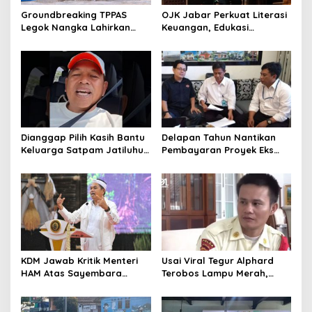
Groundbreaking TPPAS
OJK Jabar Perkuat Literasi
Legok Nangka Lahirkan
Keuangan, Edukasi
Harapan Baru
Masyarakat Jadi Kunci
Penyelesaian Sampah
Pertumbuhan Ekonomi
Bandung Raya
Dianggap Pilih Kasih Bantu
Delapan Tahun Nantikan
Keluarga Satpam Jatiluhur
Pembayaran Proyek Eks
dan Korban di Bali, Begini
Wagub Jabar, Konsultan
Penjelasan Dedi Mulyadi
Tasikmalaya Akui Merugi 3,9
Miliar
KDM Jawab Kritik Menteri
Usai Viral Tegur Alphard
HAM Atas Sayembara
Terobos Lampu Merah,
Penangkapan Begal dan
Fiktor Pilih Tawaran KDM
Pelaku Kejahatan
Jadi Satpam Gedung Sate