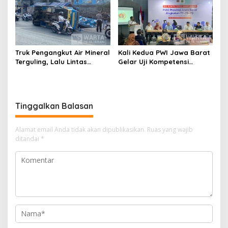
Truk Pengangkut Air Mineral
Kali Kedua PWI Jawa Barat
Terguling, Lalu Lintas
Gelar Uji Kompetensi
Jatinangor Seketika
Wartawan 2026
Memadat
Tinggalkan Balasan
Alamat email Anda tidak akan dipublikasikan.
Ruas yang wajib
ditandai
*