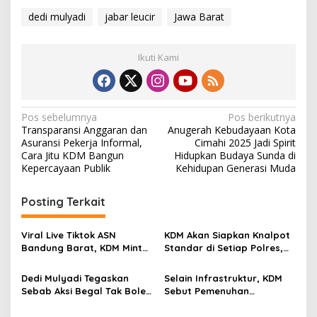
dedi mulyadi
jabar leucir
Jawa Barat
Ikuti Kami
N
Pos sebelumnya
Pos berikutnya
Transparansi Anggaran dan
Anugerah Kebudayaan Kota
a
Asuransi Pekerja Informal,
Cimahi 2025 Jadi Spirit
v
Cara Jitu KDM Bangun
Hidupkan Budaya Sunda di
Kepercayaan Publik
Kehidupan Generasi Muda
i
g
Posting Terkait
a
s
Viral Live Tiktok ASN
KDM Akan Siapkan Knalpot
Bandung Barat, KDM Minta
Standar di Setiap Polres,
i
Bupati Sanksi Tegas: Bila
Kendaraan Knalpot Brong
p
Perlu Pemberhentian
Tertangkap Langsung Ganti
Dedi Mulyadi Tegaskan
Selain Infrastruktur, KDM
Sebab Aksi Begal Tak Boleh
Sebut Pemenuhan
o
Hanya Dikaitkan dengan
Kebutuhan Dasar
Ekonomi
Masyarakat Jadi Fokus