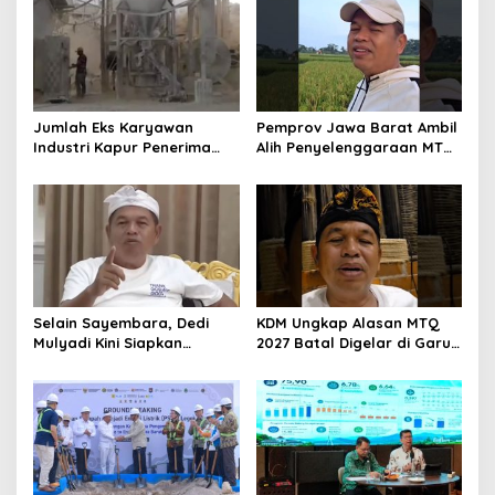
Ekonomi Daerah
Jumlah Eks Karyawan
Pemprov Jawa Barat Ambil
Industri Kapur Penerima
Alih Penyelenggaraan MTQ
Bantuan Mendadak
2027 Pasca Garut Mundur
Bertambah, KDM: Kita
Jadi Tuan Rumah
Identifikasi
Selain Sayembara, Dedi
KDM Ungkap Alasan MTQ
Mulyadi Kini Siapkan
2027 Batal Digelar di Garut,
Hadiah Bagi Warga
Pemprov Cari Alternatif
Sebarkan Lokasi Penjualan
Narkotika