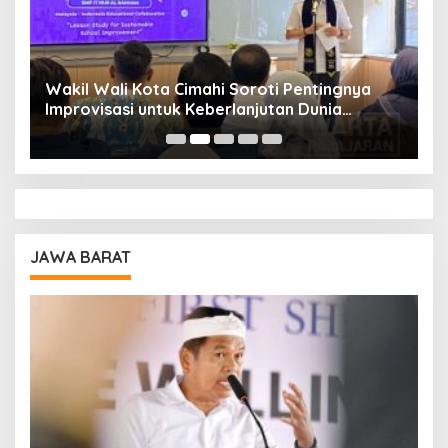
Wakil Wali Kota Cimahi Soroti Pentingnya
Y
Improvisasi untuk Keberlanjutan Dunia
S
Pendidikan
A
JAWA BARAT