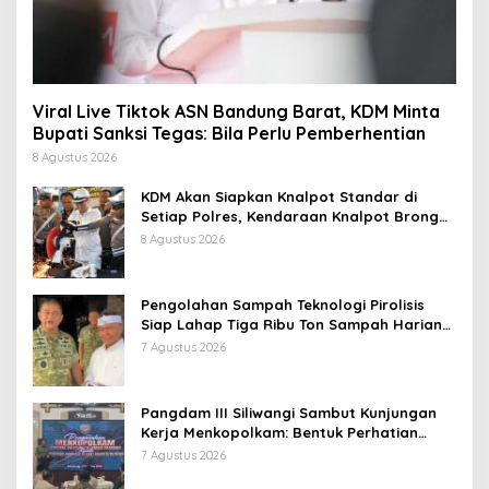
Viral Live Tiktok ASN Bandung Barat, KDM Minta
Bupati Sanksi Tegas: Bila Perlu Pemberhentian
8 Agustus 2026
KDM Akan Siapkan Knalpot Standar di
Setiap Polres, Kendaraan Knalpot Brong
Tertangkap Langsung Ganti
8 Agustus 2026
Pengolahan Sampah Teknologi Pirolisis
Siap Lahap Tiga Ribu Ton Sampah Harian
Jawa Barat
7 Agustus 2026
Pangdam III Siliwangi Sambut Kunjungan
Kerja Menkopolkam: Bentuk Perhatian
Pemerintah
7 Agustus 2026