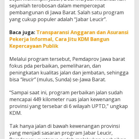
o
sejumlah terobosan dalam mempercepat
v
pembangunan di Jawa Barat. Salah satu program
L
yang cukup populer adalah “Jabar Leucir”.
e
w
a
Baca juga:
Transparansi Anggaran dan Asuransi
t
Pekerja Informal, Cara Jitu KDM Bangun
"
Kepercayaan Publik
J
a
Melalui program tersebut, Pemdaprov Jawa barat
b
a
fokus pda perbaikan, pemeliharan, dan
r
peningkatan kualitas jalan dan jembatan, sehingga
L
bisa
“leucir”
(mulus, Sunda) se-Jawa Barat.
e
u
“Sampai saat ini, program perbaikan jalan sudah
c
i
mencapai 449 kilometer ruas jalan kewenangan
r
provinsi yang tersebar di 6 wilayah UPTD,” ungkap
"
KDM.
Tak hanya jalan di bawah kewenangan provinsi
yang menjadi sasaran program Jabar Leucir,