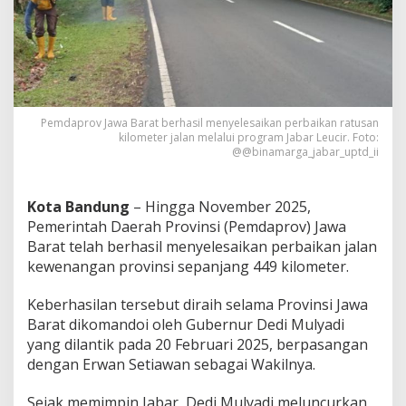
l
a
n
S
e
l
e
s
Pemdaprov Jawa Barat berhasil menyelesaikan perbaikan ratusan
a
kilometer jalan melalui program Jabar Leucir. Foto:
@@binamarga_jabar_uptd_ii
i
D
i
p
Kota Bandung
– Hingga November 2025,
e
Pemerintah Daerah Provinsi (Pemdaprov) Jawa
r
Barat telah berhasil menyelesaikan perbaikan jalan
b
kewenangan provinsi sepanjang 449 kilometer.
a
i
k
Keberhasilan tersebut diraih selama Provinsi Jawa
i
Barat dikomandoi oleh Gubernur Dedi Mulyadi
P
yang dilantik pada 20 Februari 2025, berpasangan
e
dengan Erwan Setiawan sebagai Wakilnya.
m
p
r
Sejak memimpin Jabar, Dedi Mulyadi meluncurkan