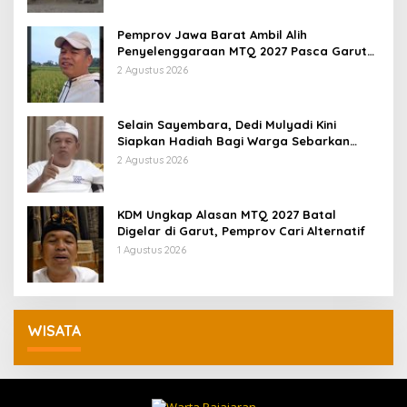
Pemprov Jawa Barat Ambil Alih
Penyelenggaraan MTQ 2027 Pasca Garut
Mundur Jadi Tuan Rumah
2 Agustus 2026
Selain Sayembara, Dedi Mulyadi Kini
Siapkan Hadiah Bagi Warga Sebarkan
Lokasi Penjualan Narkotika
2 Agustus 2026
KDM Ungkap Alasan MTQ 2027 Batal
Digelar di Garut, Pemprov Cari Alternatif
1 Agustus 2026
WISATA