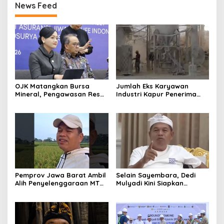
News Feed
OJK Matangkan Bursa
Jumlah Eks Karyawan
Mineral, Pengawasan Resmi
Industri Kapur Penerima
Dimulai Awal 2027
Bantuan Mendadak
Bertambah, KDM: Kita
Identifikasi
Pemprov Jawa Barat Ambil
Selain Sayembara, Dedi
Alih Penyelenggaraan MTQ
Mulyadi Kini Siapkan
2027 Pasca Garut Mundur
Hadiah Bagi Warga
Jadi Tuan Rumah
Sebarkan Lokasi Penjualan
Narkotika