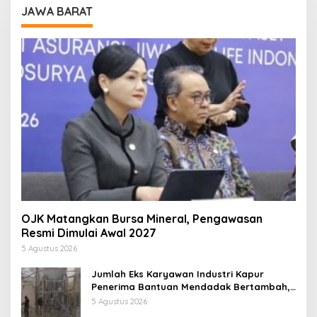
JAWA BARAT
OJK Matangkan Bursa Mineral, Pengawasan
Resmi Dimulai Awal 2027
5 Agustus 2026
Jumlah Eks Karyawan Industri Kapur
Penerima Bantuan Mendadak Bertambah,
KDM: Kita Identifikasi
5 Agustus 2026