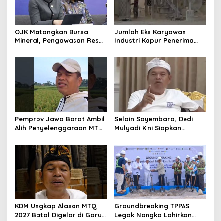
OJK Matangkan Bursa
Jumlah Eks Karyawan
Mineral, Pengawasan Resmi
Industri Kapur Penerima
Dimulai Awal 2027
Bantuan Mendadak
Bertambah, KDM: Kita
Identifikasi
Pemprov Jawa Barat Ambil
Selain Sayembara, Dedi
Alih Penyelenggaraan MTQ
Mulyadi Kini Siapkan
2027 Pasca Garut Mundur
Hadiah Bagi Warga
Jadi Tuan Rumah
Sebarkan Lokasi Penjualan
Narkotika
KDM Ungkap Alasan MTQ
Groundbreaking TPPAS
2027 Batal Digelar di Garut,
Legok Nangka Lahirkan