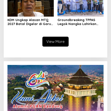
KDM Ungkap Alasan MTQ
Groundbreaking TPPAS
2027 Batal Digelar di Garut,
Legok Nangka Lahirkan
Pemprov Cari Alternatif
Harapan Baru
Penyelesaian Sampah
Bandung Raya
View More