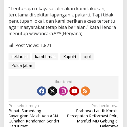
“Tentu saja rekayasa lalin akan kami lakukan,
terutama di sekitar lapangan Upakarti. Tapi tidak
penutupan lokal, dan kami berikan akses tertentu
agar masyarakat tetap bisa berjalan,” kata Hendra
menutup wawancara.***(Heryana)
Post Views:
1,821
deklarasi
kamtibmas
Kapolri
ojol
Polda Jabar
Ikuti Kami
N
Pos sebelumnya
Pos berikutnya
Bupati Sumedang
Prabowo Lantik Komisi
a
Sayangkan Masih Ada ASN
Percepatan Reformasi Polri,
v
Gunakan Kendaraan Sendiri
Mahfud MD Gabung di
Hari Jumat
Dalamnya