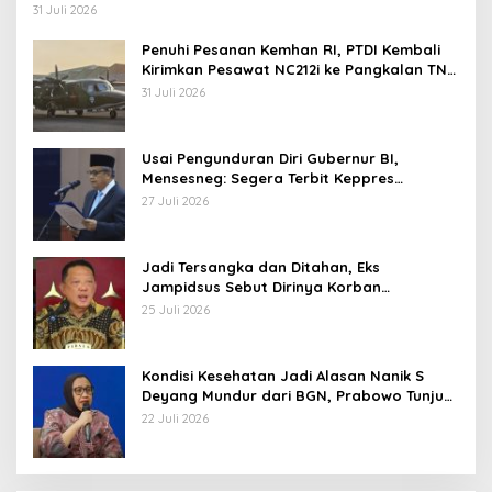
Operasi TNI
31 Juli 2026
Penuhi Pesanan Kemhan RI, PTDI Kembali
Kirimkan Pesawat NC212i ke Pangkalan TNI
AU
31 Juli 2026
Usai Pengunduran Diri Gubernur BI,
Mensesneg: Segera Terbit Keppres
Pemberhentian dengan Hormat
27 Juli 2026
Jadi Tersangka dan Ditahan, Eks
Jampidsus Sebut Dirinya Korban
Kriminalisasi
25 Juli 2026
Kondisi Kesehatan Jadi Alasan Nanik S
Deyang Mundur dari BGN, Prabowo Tunjuk
Wamentan Sudaryono
22 Juli 2026