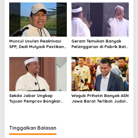
Operasional Sekolah
Pelaku
Muncul Usulan Reaktivasi
Geram Temukan Banyak
SPP, Dedi Mulyadi Pastikan
Pelanggaran di Pabrik Batu
Pemprov Jabar Tetap
Kapur Cipatat, KDM:
Selenggarakan Sekolah
Gunung Beak, Rakyat
Gratis
Balangsak
Sekda Jabar Ungkap
Wagub Prihatin Banyak ASN
Tujuan Pemprov Bongkar
Jawa Barat Terlibat Judol:
Gedung Perpustakaan
Ada Satu Orang Sampai
Gasibu
Rp800 Juta
Tinggalkan Balasan