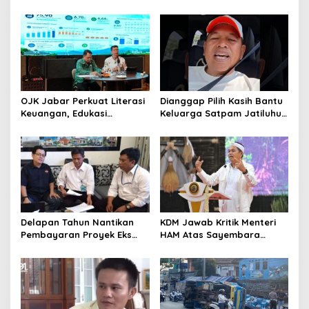
Pemprov Cari Alternatif
Harapan Baru
Penyelesaian Sampah
Bandung Raya
OJK Jabar Perkuat Literasi
Dianggap Pilih Kasih Bantu
Keuangan, Edukasi
Keluarga Satpam Jatiluhur
Masyarakat Jadi Kunci
dan Korban di Bali, Begini
Pertumbuhan Ekonomi
Penjelasan Dedi Mulyadi
Delapan Tahun Nantikan
KDM Jawab Kritik Menteri
Pembayaran Proyek Eks
HAM Atas Sayembara
Wagub Jabar, Konsultan
Penangkapan Begal dan
Tasikmalaya Akui Merugi 3,9
Pelaku Kejahatan
Miliar