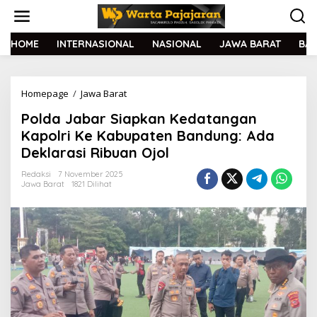
L
e
w
a
HOME
INTERNASIONAL
NASIONAL
JAWA BARAT
BA
t
i
k
Homepage
/
Jawa Barat
P
e
o
k
Polda Jabar Siapkan Kedatangan
l
o
d
n
Kapolri Ke Kabupaten Bandung: Ada
a
t
Deklarasi Ribuan Ojol
J
e
a
n
Redaksi
7 November 2025
b
Jawa Barat
1821 Dilihat
a
r
S
i
a
p
k
a
n
K