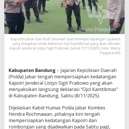
e
d
a
t
a
n
g
a
Kapolda Jabar Irjen Rudi Setiawan saat meninjau lapangan Upakarti
n
yang disiapkan untuk deklarasi Ojol Kamtibmas yang akan dihadiri
Kapolri Jenderal Listyo Sigit Prabowo, Jumat (7/11/2025). Foto: Warta
K
Pajajaran/BS
a
p
o
l
Kabupaten Bandung
– Jajaran Kepolisian Daerah
r
(Polda) Jabar tengah mempersiapkan kedatangan
i
Kapolri Jenderal Listyo Sigit Prabowo yang akan
K
menyaksikan langsung deklarasi “Ojol Kamtibmas”
e
di Kabupaten Bandung, Sabtu (8/11/2025).
K
a
b
Dijelaskan Kabid Humas Polda Jabar Kombes
u
Hendra Rochmawan, pihaknya kini tengah
p
mempersiapkan kedatangan Kapolri dan
a
rombongan yang dijadwalkan pada Sabtu pagi,
t