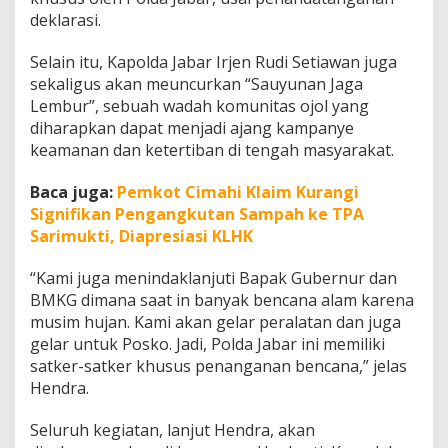
u
deklarasi.
a
n
Selain itu, Kapolda Jabar Irjen Rudi Setiawan juga
O
sekaligus akan meuncurkan “Sauyunan Jaga
j
o
Lembur”, sebuah wadah komunitas ojol yang
l
diharapkan dapat menjadi ajang kampanye
keamanan dan ketertiban di tengah masyarakat.
Baca juga:
Pemkot Cimahi Klaim Kurangi
Signifikan Pengangkutan Sampah ke TPA
Sarimukti, Diapresiasi KLHK
“Kami juga menindaklanjuti Bapak Gubernur dan
BMKG dimana saat in banyak bencana alam karena
musim hujan. Kami akan gelar peralatan dan juga
gelar untuk Posko. Jadi, Polda Jabar ini memiliki
satker-satker khusus penanganan bencana,” jelas
Hendra.
Seluruh kegiatan, lanjut Hendra, akan