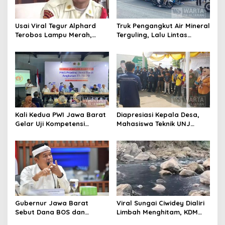
Usai Viral Tegur Alphard
Truk Pengangkut Air Mineral
Terobos Lampu Merah,
Terguling, Lalu Lintas
Fiktor Pilih Tawaran KDM
Jatinangor Seketika
Jadi Satpam Gedung Sate
Memadat
Kali Kedua PWI Jawa Barat
Diapresiasi Kepala Desa,
Gelar Uji Kompetensi
Mahasiswa Teknik UNJ
Wartawan 2026
Serahkan Bantuan Mesin
Pengelolaan Sampah
Gubernur Jawa Barat
Viral Sungai Ciwidey Dialiri
Sebut Dana BOS dan
Limbah Menghitam, KDM
Bantuan Pemprov Cukupi
Pastikan Segera Identifikasi