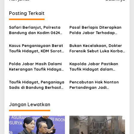
i
g
Posting Terkait
a
s
Safari Berlanjut, Polresta
Pasal Berlapis Diterapkan
Bandung dan Kodim 0624
Polda Jabar Terhadap
i
Kabupaten Bandung
Pelaku Aniaya Sadis Taufik
p
Perkuat Sinergitas
Hidayat
Kasus Penganiayaan Berat
Bukan Kecelakaan, Dokter
Taufik Hidayat, KDM Soroti
Forensik Sebut Luka Korban
o
Lemahnya Tata Kelola
Penganiayaan Berat di
s
Pemerintahan Tingkat
Bandung Bekas Kekerasan
Polda Jabar Masih Dalami
Kapolda Jabar Pastikan
Bawah
Keterangan Taufik Hidayat
Taufik Hidayat dalam
Atas Penganiayaan Berat
Kondisi Sehat Usai
Terhadap Kekasihnya
Ditangkap di Ciparay:
Taufik Hidayat, Penganiaya
Pencabutan Hak Nonton
Negatif Narkoba
Sadis di Bandung Berhasil
Pertandingan Jadi
Ditangkap Polisi
Ancaman Tegas Polda
Jabar Terhadap Supporter
Pelanggar Aturan
Jangan Lewatkan