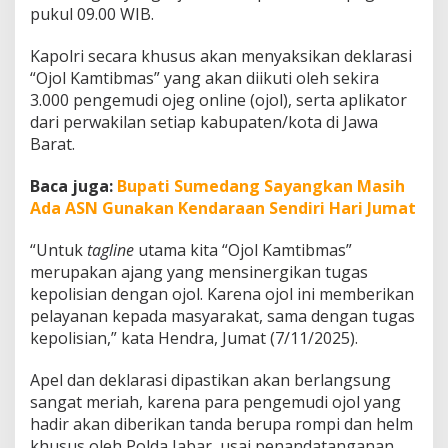
e
pukul 09.00 WIB.
n
B
Kapolri secara khusus akan menyaksikan deklarasi
a
“Ojol Kamtibmas” yang akan diikuti oleh sekira
n
3.000 pengemudi ojeg online (ojol), serta aplikator
d
u
dari perwakilan setiap kabupaten/kota di Jawa
n
Barat.
g
:
Baca juga:
Bupati Sumedang Sayangkan Masih
A
Ada ASN Gunakan Kendaraan Sendiri Hari Jumat
d
a
D
“Untuk
tagline
utama kita “Ojol Kamtibmas”
e
merupakan ajang yang mensinergikan tugas
k
kepolisian dengan ojol. Karena ojol ini memberikan
l
pelayanan kepada masyarakat, sama dengan tugas
a
r
kepolisian,” kata Hendra, Jumat (7/11/2025).
a
s
Apel dan deklarasi dipastikan akan berlangsung
i
sangat meriah, karena para pengemudi ojol yang
R
hadir akan diberikan tanda berupa rompi dan helm
i
b
khusus oleh Polda Jabar, usai penandatanganan