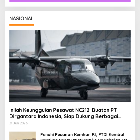
NASIONAL
Inilah Keunggulan Pesawat NC212i Buatan PT
Dirgantara Indonesia, Siap Dukung Berbagai
Operasi TNI
31 Juli 2026
Penuhi Pesanan Kemhan RI, PTDI Kembali