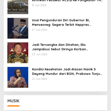
Kirimkan Pesawat NC212i ke Pangkalan TNI
AU
31 Juli 2026
Usai Pengunduran Diri Gubernur BI,
Mensesneg: Segera Terbit Keppres
Pemberhentian dengan Hormat
27 Juli 2026
Jadi Tersangka dan Ditahan, Eks
Jampidsus Sebut Dirinya Korban
Kriminalisasi
25 Juli 2026
Kondisi Kesehatan Jadi Alasan Nanik S
Deyang Mundur dari BGN, Prabowo Tunjuk
Wamentan Sudaryono
22 Juli 2026
MUSIK