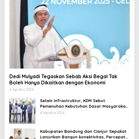
Dedi Mulyadi Tegaskan Sebab Aksi Begal Tak
Boleh Hanya Dikaitkan dengan Ekonomi
6 Agustus 2026
Selain Infrastruktur, KDM Sebut
Pemenuhan Kebutuhan Dasar Masyarakat
Jadi Fokus APBD Jabar 2027
6 Agustus 2026
Kabupaten Bandung dan Cianjur Sepakat
Lanjutkan Bangun konektivitas, Percepat