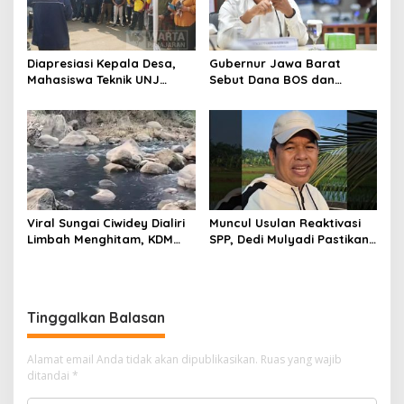
Diapresiasi Kepala Desa,
Gubernur Jawa Barat
Mahasiswa Teknik UNJ
Sebut Dana BOS dan
Serahkan Bantuan Mesin
Bantuan Pemprov Cukupi
Pengelolaan Sampah
Operasional Sekolah
Viral Sungai Ciwidey Dialiri
Muncul Usulan Reaktivasi
Limbah Menghitam, KDM
SPP, Dedi Mulyadi Pastikan
Pastikan Segera Identifikasi
Pemprov Jabar Tetap
Pelaku
Selenggarakan Sekolah
Gratis
Tinggalkan Balasan
Alamat email Anda tidak akan dipublikasikan.
Ruas yang wajib
ditandai
*