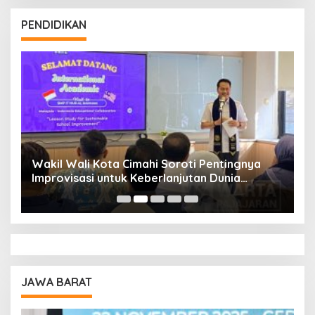
PENDIDIKAN
Wakil Wali Kota Cimahi Soroti Pentingnya
Y
Improvisasi untuk Keberlanjutan Dunia
S
Pendidikan
A
JAWA BARAT