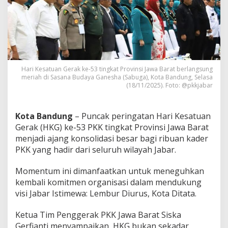
a
w
a
B
a
r
a
t
Hari Kesatuan Gerak ke-53 tingkat Provinsi Jawa Barat berlangsung
M
meriah di Sasana Budaya Ganesha (Sabuga), Kota Bandung, Selasa
(18/11/2025). Foto: @pkkjabar
a
n
t
a
Kota Bandung
– Puncak peringatan Hari Kesatuan
p
Gerak (HKG) ke-53 PKK tingkat Provinsi Jawa Barat
k
menjadi ajang konsolidasi besar bagi ribuan kader
a
PKK yang hadir dari seluruh wilayah Jabar.
n
P
e
Momentum ini dimanfaatkan untuk meneguhkan
r
kembali komitmen organisasi dalam mendukung
a
visi Jabar Istimewa: Lembur Diurus, Kota Ditata.
n
D
Ketua Tim Penggerak PKK Jawa Barat Siska
u
k
Gerfianti menyampaikan, HKG bukan sekadar