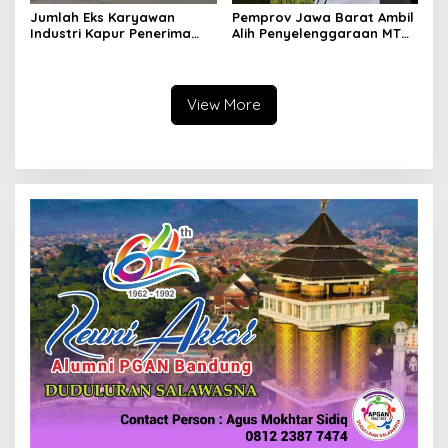
Jumlah Eks Karyawan
Pemprov Jawa Barat Ambil
Industri Kapur Penerima
Alih Penyelenggaraan MTQ
Bantuan Mendadak
2027 Pasca Garut Mundur
Bertambah, KDM: Kita
Jadi Tuan Rumah
Identifikasi
View More