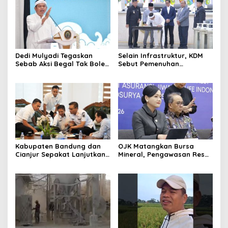
Dedi Mulyadi Tegaskan
Selain Infrastruktur, KDM
Sebab Aksi Begal Tak Boleh
Sebut Pemenuhan
Hanya Dikaitkan dengan
Kebutuhan Dasar
Ekonomi
Masyarakat Jadi Fokus
APBD Jabar 2027
Kabupaten Bandung dan
OJK Matangkan Bursa
Cianjur Sepakat Lanjutkan
Mineral, Pengawasan Resmi
Bangun konektivitas,
Dimulai Awal 2027
Percepat Pertumbuhan
Ekonomi Daerah