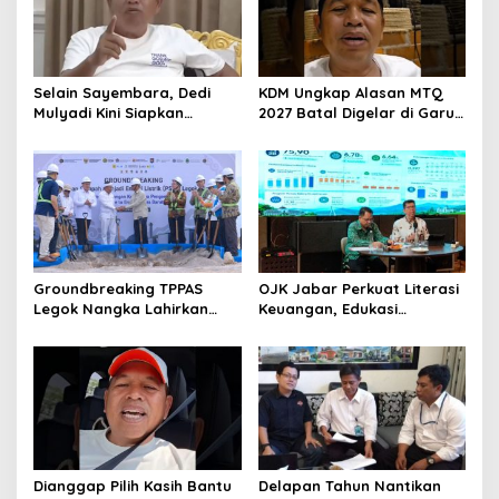
Selain Sayembara, Dedi
KDM Ungkap Alasan MTQ
Mulyadi Kini Siapkan
2027 Batal Digelar di Garut,
Hadiah Bagi Warga
Pemprov Cari Alternatif
Sebarkan Lokasi Penjualan
Narkotika
Groundbreaking TPPAS
OJK Jabar Perkuat Literasi
Legok Nangka Lahirkan
Keuangan, Edukasi
Harapan Baru
Masyarakat Jadi Kunci
Penyelesaian Sampah
Pertumbuhan Ekonomi
Bandung Raya
Dianggap Pilih Kasih Bantu
Delapan Tahun Nantikan