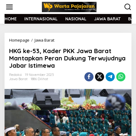
L
e
w
a
HOME
INTERNASIONAL
NASIONAL
JAWA BARAT
BA
t
i
k
Homepage
/
Jawa Barat
H
e
K
k
HKG ke-53, Kader PKK Jawa Barat
G
o
k
n
Mantapkan Peran Dukung Terwujudnya
e
t
Jabar Istimewa
-
e
5
n
Redaksi
19 November 2025
3
Jawa Barat
1886 Dilihat
,
K
a
d
e
r
P
K
K
J