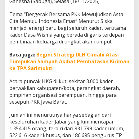
Ganesha (Sabuga), Selasa (18/11/2025).
w
a
Tema “Bergerak Bersama PKK Mewujudkan Asta
Cita Menuju Indonesia Emas” Menurut Siska
menjadi energi baru bagi seluruh kader, terutama
kader Dasa Wisma yang berada di garis terdepan
pembinaan keluarga di tingkat akar rumput.
Baca juga:
Begini Strategi DLH Cimahi Atasi
Tumpukan Sampah Akibat Pembatasan Kiriman
ke TPA Sarimukti
Acara puncak HKG diikuti sekitar 3.000 kader
perwakilan kabupaten/kota, perangkat daerah,
pimpinan organisasi perempuan, hingga para
sesepuh PKK Jawa Barat.
Jumlah ini menurutnya hanya sebagian dari
keseluruhan kader Jabar yang kini mencapai
1.354.415 orang, terdiri dari 831.799 kader umum,
522.616 kader khusus, dan 186.695 pengurus TP