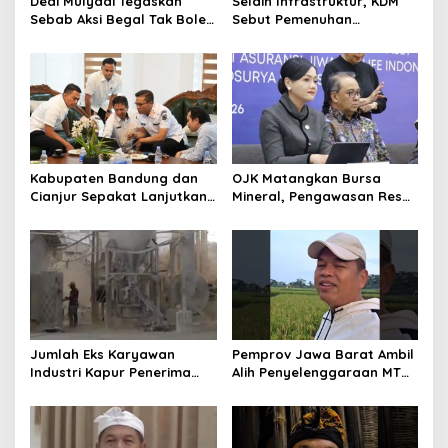
Dedi Mulyadi Tegaskan
Selain Infrastruktur, KDM
Sebab Aksi Begal Tak Boleh
Sebut Pemenuhan
Hanya Dikaitkan dengan
Kebutuhan Dasar
Ekonomi
Masyarakat Jadi Fokus
APBD Jabar 2027
Kabupaten Bandung dan
OJK Matangkan Bursa
Cianjur Sepakat Lanjutkan
Mineral, Pengawasan Resmi
Bangun konektivitas,
Dimulai Awal 2027
Percepat Pertumbuhan
Ekonomi Daerah
Jumlah Eks Karyawan
Pemprov Jawa Barat Ambil
Industri Kapur Penerima
Alih Penyelenggaraan MTQ
Bantuan Mendadak
2027 Pasca Garut Mundur
Bertambah, KDM: Kita
Jadi Tuan Rumah
Identifikasi