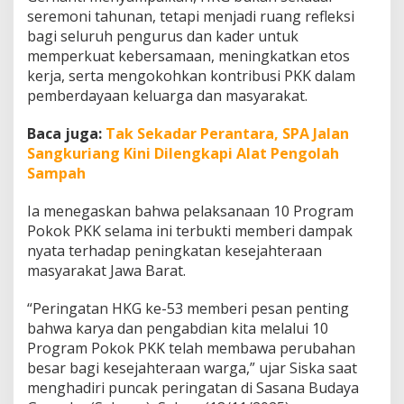
u
seremoni tahunan, tetapi menjadi ruang refleksi
n
bagi seluruh pengurus dan kader untuk
g
memperkuat kebersamaan, meningkatkan etos
T
e
kerja, serta mengokohkan kontribusi PKK dalam
r
pemberdayaan keluarga dan masyarakat.
w
u
Baca juga:
Tak Sekadar Perantara, SPA Jalan
j
Sangkuriang Kini Dilengkapi Alat Pengolah
u
d
Sampah
n
y
Ia menegaskan bahwa pelaksanaan 10 Program
a
Pokok PKK selama ini terbukti memberi dampak
J
nyata terhadap peningkatan kesejahteraan
a
b
masyarakat Jawa Barat.
a
r
“Peringatan HKG ke-53 memberi pesan penting
I
bahwa karya dan pengabdian kita melalui 10
s
Program Pokok PKK telah membawa perubahan
t
i
besar bagi kesejahteraan warga,” ujar Siska saat
m
menghadiri puncak peringatan di Sasana Budaya
e