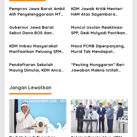
a
s
Pemprov Jawa Barat Ambil
KDM Jawab Kritik Menteri
Alih Penyelenggaraan MTQ
HAM Atas Sayembara
i
2027 Pasca Garut Mundur
Penangkapan Begal dan
p
Jadi Tuan Rumah
Pelaku Kejahatan
Gubernur Jawa Barat
Muncul Usulan Reaktivasi
Sebut Dana BOS dan
SPP, Dedi Mulyadi Pastikan
o
Bantuan Pemprov Cukupi
Pemprov Jabar Tetap
s
Operasional Sekolah
Selenggarakan Sekolah
KDM Imbau Masyarakat
Masa PCMB Diperpanjang,
Gratis
Manfaatkan Peluang SPMB,
Murid Tak Mendapat
Termasuk Keberadaan
Sekolah Bisa Ikut SPMB
Sekolah Negeri Minim
Pada Tanggal Berikut
Pendaftaran Sekolah
“Peuting Munggaran” Beri
Peminat
Maung Dimulai, KDM Ancam
Jawaban Makna Istilah
Copot Kepsek dan Panitia
Milangkala Tatar Sunda
Terima Titipan
Jangan Lewatkan