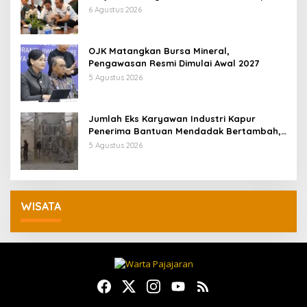
Pertumbuhan Ekonomi Daerah
6 Agustus 2026
OJK Matangkan Bursa Mineral,
Pengawasan Resmi Dimulai Awal 2027
5 Agustus 2026
Jumlah Eks Karyawan Industri Kapur
Penerima Bantuan Mendadak Bertambah,
KDM: Kita Identifikasi
5 Agustus 2026
WISATA