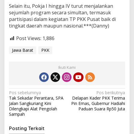
Selain itu, Pokja I hingga IV turut menjalankan
sejumlah program secara simultan, termasuk
partisipasi dalam kegiatan TP PKK Pusat baik di
tingkat daerah maupun nasional.***(Danny)
Post Views:
1,886
Jawa Barat
PKK
Ikuti Kami
N
Pos sebelumnya
Pos berikutnya
Tak Sekadar Perantara, SPA
Delapan Kader PKK Terima
a
Jalan Sangkuriang Kini
Pin Emas, Gubernur Hadiahi
v
Dilengkapi Alat Pengolah
Paduan Suara Rp50 Juta
Sampah
i
g
Posting Terkait