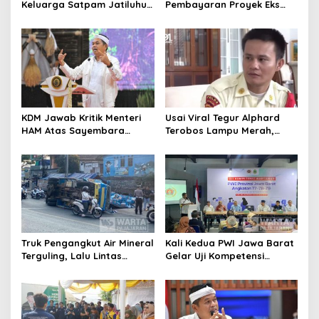
Keluarga Satpam Jatiluhur
Pembayaran Proyek Eks
dan Korban di Bali, Begini
Wagub Jabar, Konsultan
Penjelasan Dedi Mulyadi
Tasikmalaya Akui Merugi 3,9
Miliar
KDM Jawab Kritik Menteri
Usai Viral Tegur Alphard
HAM Atas Sayembara
Terobos Lampu Merah,
Penangkapan Begal dan
Fiktor Pilih Tawaran KDM
Pelaku Kejahatan
Jadi Satpam Gedung Sate
Truk Pengangkut Air Mineral
Kali Kedua PWI Jawa Barat
Terguling, Lalu Lintas
Gelar Uji Kompetensi
Jatinangor Seketika
Wartawan 2026
Memadat