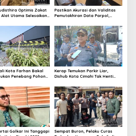
udisthira Optimis Zakat
Pastikan Akurasi dan Validitas
i Alat Utama Selesaikan
Pemutakhiran Data Parpol,
Sosial Kota Cimahi
Bawaslu Kota Cimahi Lakukan
Pengawasan
ali Kota Farhan Bakal
Kerap Temukan Parkir Liar,
aukan Penebang Pohon
Dishub Kota Cimahi Tak Henti
Riau
Lakukan Edukasi dan Pembinaan
Partai Golkar Ini Tanggapi
Sempat Buron, Pelaku Curas