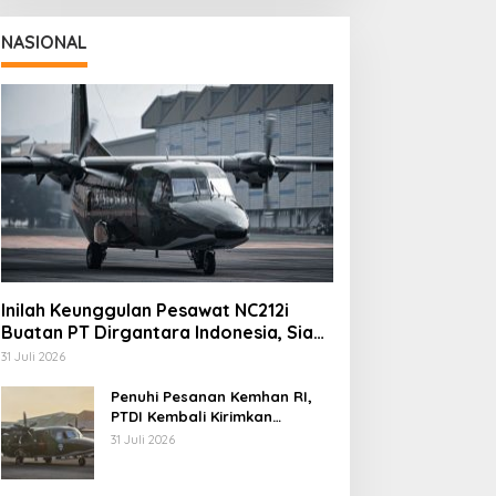
NASIONAL
Inilah Keunggulan Pesawat NC212i
Buatan PT Dirgantara Indonesia, Siap
Dukung Berbagai Operasi TNI
31 Juli 2026
Penuhi Pesanan Kemhan RI,
PTDI Kembali Kirimkan
Pesawat NC212i ke Pangkalan
31 Juli 2026
TNI AU