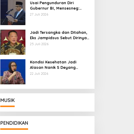
Usai Pengunduran Diri
Gubernur BI, Mensesneg:
Segera Terbit Keppres
27 Juli 2026
Pemberhentian dengan
Hormat
Jadi Tersangka dan Ditahan,
Eks Jampidsus Sebut Dirinya
Korban Kriminalisasi
25 Juli 2026
Kondisi Kesehatan Jadi
Alasan Nanik S Deyang
Mundur dari BGN, Prabowo
22 Juli 2026
Tunjuk Wamentan Sudaryono
MUSIK
PENDIDIKAN