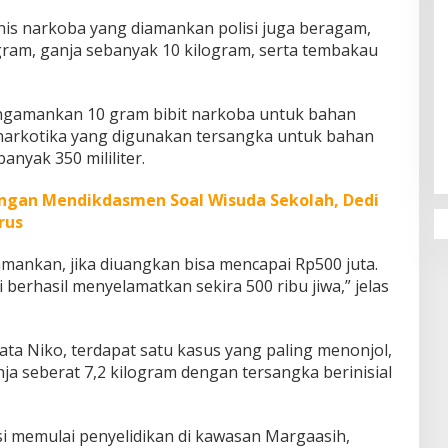
enis narkoba yang diamankan polisi juga beragam,
gram, ganja sebanyak 10 kilogram, serta tembakau
Penguatan Pendidikan Agama dan
engamankan 10 gram bibit narkoba untuk bahan
Karakter Sekolah Nur Al Rahman
n narkotika yang digunakan tersangka untuk bahan
Bikin Sekolah di Malaysia Tertarik
nyak 350 mililiter.
Mempelajarinya
ngan Mendikdasmen Soal Wisuda Sekolah, Dedi
rus
amankan, jika diuangkan bisa mencapai Rp500 juta.
berhasil menyelamatkan sekira 500 ribu jiwa,” jelas
ata Niko, terdapat satu kasus yang paling menonjol,
a seberat 7,2 kilogram dengan tersangka berinisial
 memulai penyelidikan di kawasan Margaasih,