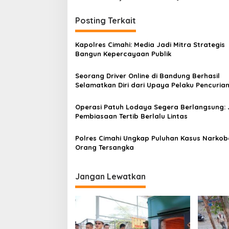
v
i
Posting Terkait
g
Kapolres Cimahi: Media Jadi Mitra Strategis
a
Bangun Kepercayaan Publik
s
Seorang Driver Online di Bandung Berhasil
i
Selamatkan Diri dari Upaya Pelaku Pencuria
p
o
Operasi Patuh Lodaya Segera Berlangsung: 
Pembiasaan Tertib Berlalu Lintas
s
Polres Cimahi Ungkap Puluhan Kasus Narkob
Orang Tersangka
Jangan Lewatkan