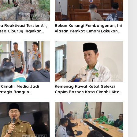
 Reaktivasi Tersier Air,
Bukan Kurangi Pembangunan, Ini
sa Ciburuy Inginkan
Alasan Pemkot Cimahi Lakukan
ternatif di Padalarang
Pengurangan Belanja Daerah
 Cimahi: Media Jadi
Kemenag Kawal Ketat Seleksi
rategis Bangun
Capim Baznas Kota Cimahi: Kita
aan Publik
Ingin Komisioner Baznas
Berintegritas