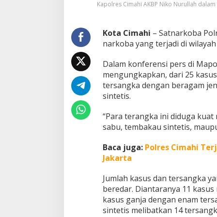
Kapolres Cimahi AKBP Niko Nurullah dalam 
s
u
s
Kota Cimahi
– Satnarkoba Polr
N
a
narkoba yang terjadi di wilayah
r
k
Dalam konferensi pers di Mapo
o
mengungkapkan, dari 25 kasus
b
tersangka dengan beragam jeni
a
S
sintetis.
e
j
“Para terangka ini diduga kuat
a
sabu, tembakau sintetis, maupu
k
L
Baca juga:
Polres Cimahi Ter
e
b
Jakarta
a
r
Jumlah kasus dan tersangka ya
a
beredar. Diantaranya 11 kasus
n
kasus ganja dengan enam ters
sintetis melibatkan 14 tersangk