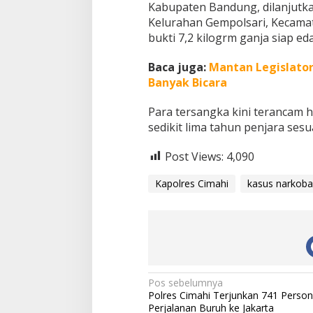
Kabupaten Bandung, dilanjutk
Kelurahan Gempolsari, Kecam
bukti 7,2 kilogrm ganja siap eda
Baca juga:
Mantan Legislator
Banyak Bicara
Para tersangka kini terancam 
sedikit lima tahun penjara se
Post Views:
4,090
Kapolres Cimahi
kasus narkoba
N
Pos sebelumnya
Polres Cimahi Terjunkan 741 Person
a
Perjalanan Buruh ke Jakarta