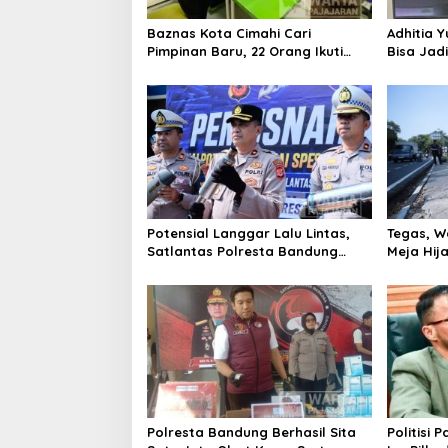
Baznas Kota Cimahi Cari
Adhitia Y
Pimpinan Baru, 22 Orang Ikuti
Bisa Jad
Seleksi
Masalah 
Potensial Langgar Lalu Lintas,
Tegas, W
Satlantas Polresta Bandung
Meja Hij
Tindak Ribuan Motor Berknalpot
di Jalan 
Brong
Polresta Bandung Berhasil Sita
Politisi 