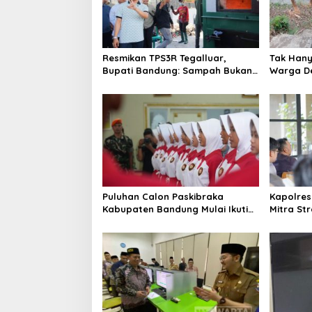
Resmikan TPS3R Tegalluar,
Tak Hanya
Bupati Bandung: Sampah Bukan
Warga De
Hanya Urusan Pemerintah
Jalan Al
Puluhan Calon Paskibraka
Kapolres
Kabupaten Bandung Mulai Ikuti
Mitra St
Pemusatan Latihan
Kepercay