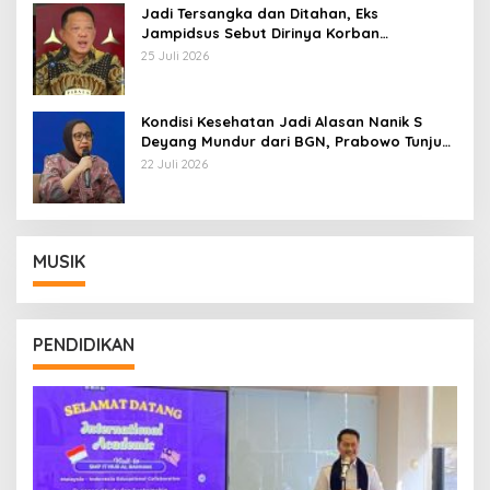
Jadi Tersangka dan Ditahan, Eks
Jampidsus Sebut Dirinya Korban
Kriminalisasi
25 Juli 2026
Kondisi Kesehatan Jadi Alasan Nanik S
Deyang Mundur dari BGN, Prabowo Tunjuk
Wamentan Sudaryono
22 Juli 2026
MUSIK
PENDIDIKAN