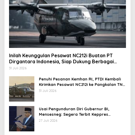
Inilah Keunggulan Pesawat NC212i Buatan PT
Dirgantara Indonesia, Siap Dukung Berbagai
Operasi TNI
31 Juli 2026
Penuhi Pesanan Kemhan RI, PTDI Kembali
Kirimkan Pesawat NC212i ke Pangkalan TNI
AU
31 Juli 2026
Usai Pengunduran Diri Gubernur BI,
Mensesneg: Segera Terbit Keppres
Pemberhentian dengan Hormat
27 Juli 2026