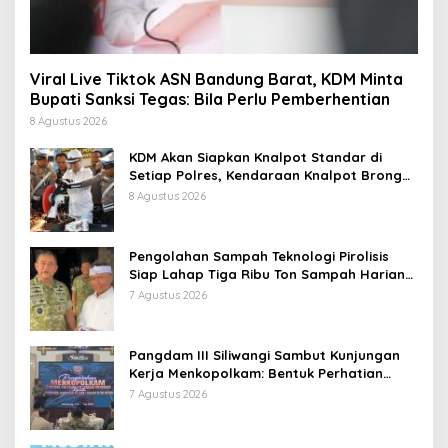
Viral Live Tiktok ASN Bandung Barat, KDM Minta
Bupati Sanksi Tegas: Bila Perlu Pemberhentian
8 Agustus 2026
KDM Akan Siapkan Knalpot Standar di
Setiap Polres, Kendaraan Knalpot Brong
Tertangkap Langsung Ganti
8 Agustus 2026
Pengolahan Sampah Teknologi Pirolisis
Siap Lahap Tiga Ribu Ton Sampah Harian
Jawa Barat
7 Agustus 2026
Pangdam III Siliwangi Sambut Kunjungan
Kerja Menkopolkam: Bentuk Perhatian
Pemerintah
7 Agustus 2026