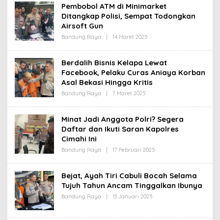
H
Pembobol ATM di Minimarket
R
Ditangkap Polisi, Sempat Todongkan
E
D
Airsoft Gun
A
K
Bandung Raya
|
14 Maret 2025
O
S
L
I
E
H
Berdalih Bisnis Kelapa Lewat
R
Facebook, Pelaku Curas Aniaya Korban
E
D
Asal Bekasi Hingga Kritis
A
K
Bandung Raya
|
7 Maret 2025
O
S
L
I
E
H
Minat Jadi Anggota Polri? Segera
R
Daftar dan Ikuti Saran Kapolres
E
D
Cimahi Ini
A
K
Bandung Raya
|
17 Februari 2025
O
S
L
I
E
H
Bejat, Ayah Tiri Cabuli Bocah Selama
R
Tujuh Tahun Ancam Tinggalkan Ibunya
E
D
Bandung Raya
|
13 Januari 2025
O
A
L
K
E
S
H
I