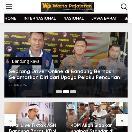
L
e
w
a
HOME
INTERNASIONAL
NASIONAL
JAWA BARAT
BA
t
i
k
e
k
o
n
t
Bandung Raya
e
Seorang Driver Online di Bandung Berhasil
n
Selamatkan Diri dari Upaya Pelaku Pencurian
22 Juli 2026
«
»
Viral Live Tiktok ASN
KDM Akan Siapkan
Bandung Barat, KDM
Knalpot Standar di