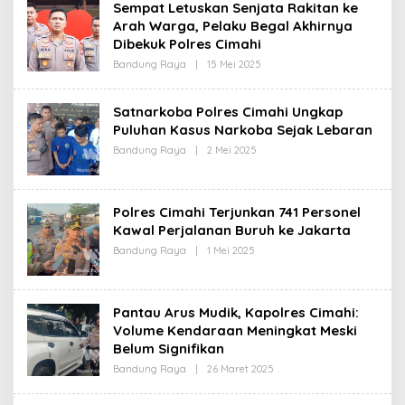
Sempat Letuskan Senjata Rakitan ke
R
Arah Warga, Pelaku Begal Akhirnya
E
D
Dibekuk Polres Cimahi
A
K
Bandung Raya
|
15 Mei 2025
O
S
L
I
E
H
Satnarkoba Polres Cimahi Ungkap
R
Puluhan Kasus Narkoba Sejak Lebaran
E
D
Bandung Raya
|
2 Mei 2025
O
A
L
K
E
S
H
I
R
Polres Cimahi Terjunkan 741 Personel
E
D
Kawal Perjalanan Buruh ke Jakarta
A
Bandung Raya
|
1 Mei 2025
O
K
L
S
E
I
H
R
Pantau Arus Mudik, Kapolres Cimahi:
E
D
Volume Kendaraan Meningkat Meski
A
Belum Signifikan
K
S
Bandung Raya
|
26 Maret 2025
O
I
L
E