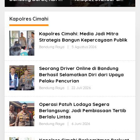
Minta Bupati Sanksi
Setiap Polres,
Tegas: Bila Perlu
Kendaraan Knalpot
Pemberhentian
Brong Tertangkap
Kapolres Cimahi
Langsung Ganti
Kapolres Cimahi: Media Jadi Mitra
Strategis Bangun Kepercayaan Publik
Bandung Raya
|
5 Agustus 2026
O
L
E
H
R
Seorang Driver Online di Bandung
E
D
Berhasil Selamatkan Diri dari Upaya
A
Pelaku Pencurian
K
S
Bandung Raya
|
22 Juli 2026
O
I
L
E
H
Operasi Patuh Lodaya Segera
R
Berlangsung: Jadi Pembiasaan Tertib
E
D
Berlalu Lintas
A
K
Bandung Raya
|
6 Juni 2026
O
S
L
I
E
H