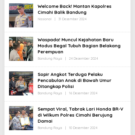
R
Welcome Back! Mantan Kapolres
E
D
Cimahi Balik Bandung
A
Nasional
|
31 Desember 2024
O
K
L
S
E
I
H
R
Waspada! Muncul Kejahatan Baru
E
D
Modus Begal Tubuh Bagian Belakang
A
Perempuan
K
S
Bandung Raya
|
24 Desember 2024
O
I
L
E
H
Sopir Angkot Terduga Pelaku
R
Pencabulan Anak di Bawah Umur
E
D
Ditangkap Polisi
A
K
Bandung Raya
|
16 Desember 2024
O
S
L
I
E
H
Sempat Viral, Tabrak Lari Honda BR-V
R
di Wilkum Polres Cimahi Berujung
E
D
Damai
A
K
Bandung Raya
|
10 Desember 2024
O
S
L