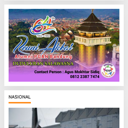
A
K
S
I
NASIONAL