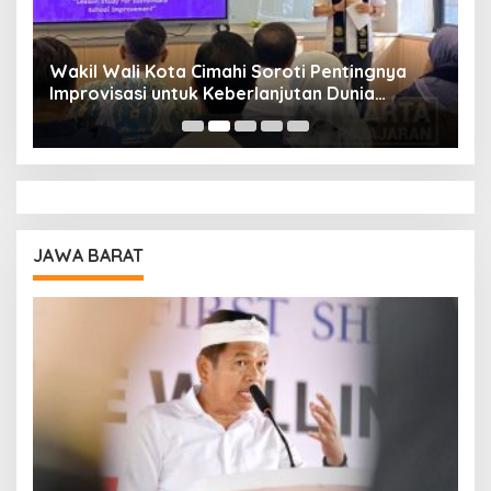
Wakil Wali Kota Cimahi Soroti Pentingnya
Y
Improvisasi untuk Keberlanjutan Dunia
S
Pendidikan
A
JAWA BARAT