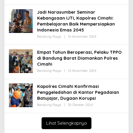
L
I
E
H
Jadi Narasumber Seminar
R
Kebangsaan IJTI, Kapolres Cimahi:
E
D
Pembelajaran Baik Mempersiapkan
A
Indonesia Emas 2045
K
S
Bandung Raya
|
16 November 2024
O
I
L
E
H
Empat Tahun Beroperasi, Pelaku TPPO
R
di Bandung Barat Diamankan Polres
E
D
Cimahi
A
K
Bandung Raya
|
14 November 2024
O
S
L
I
E
H
Kapolres Cimahi Konfirmasi
R
Penggeledahan di Kantor Pegadaian
E
D
Batujajar, Dugaan Korupsi
A
K
Bandung Raya
|
30 Oktober 2024
O
S
L
I
E
H
R
Lihat Selengkapnya
E
D