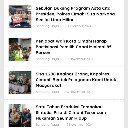
I
E
H
Sebulan Dukung Program Asta Cita
R
Presiden, Polres Cimahi Sita Narkoba
E
D
Senilai Lima Miliar
A
K
Bandung Raya
|
9 Desember 2024
O
S
L
I
E
H
Penjabat Wali Kota Cimahi Harap
R
Partisipasi Pemilih Capai Minimal 85
E
D
Persen
A
K
Bandung Raya
|
27 November 2024
O
S
L
I
E
H
Sita 1.298 Knalpot Brong, Kapolres
R
Cimahi: Bentuk Pelayanan Kami Untuk
E
D
Masyarakat
A
K
Bandung Raya
|
20 November 2024
O
S
L
I
E
H
Satu Tahun Produksi Tembakau
R
Sintetis, Pria di Cimahi Terancam
E
D
Hukuman Seumur Hidup
A
K
Bandung Raya
|
19 November 2024
O
S