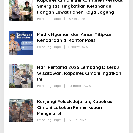
Kapolres Cimahi Berkomitmen Perkuat
R
Sinergitas Tingkatkan Ketahanan
E
D
Pangan Lewat Panen Raya Jagung
A
K
Bandung Raya
|
18 Mei 2026
O
S
L
I
E
H
Mudik Nyaman dan Aman Titipkan
R
Kendaraan di Kantor Polisi
E
D
Bandung Raya
|
8 Maret 2026
O
A
L
K
E
S
H
I
R
Hari Pertama 2026 Lembang Diserbu
E
D
Wisatawan, Kapolres Cimahi Ingatkan
A
Ini
K
S
Bandung Raya
|
1 Januari 2026
O
I
L
E
H
Kunjungi Polsek Jajaran, Kapolres
R
Cimahi Lakukan Pemeriksaan
E
D
Menyeluruh
A
K
Bandung Raya
|
13 Juni 2025
O
S
L
I
E
H