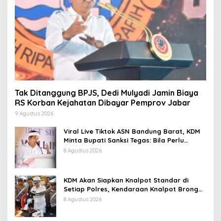
Tak Ditanggung BPJS, Dedi Mulyadi Jamin Biaya
RS Korban Kejahatan Dibayar Pemprov Jabar
9 Agustus 2026
Viral Live Tiktok ASN Bandung Barat, KDM
Minta Bupati Sanksi Tegas: Bila Perlu
Pemberhentian
8 Agustus 2026
KDM Akan Siapkan Knalpot Standar di
Setiap Polres, Kendaraan Knalpot Brong
Tertangkap Langsung Ganti
8 Agustus 2026