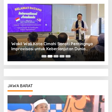
Wakil Wali Kota Cimahi Soroti Pentingnya
Y
Improvisasi untuk Keberlanjutan Dunia
S
Pendidikan
A
JAWA BARAT