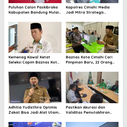
Puluhan Calon Paskibraka
Kapolres Cimahi: Media
Kabupaten Bandung Mulai
Jadi Mitra Strategis
Ikuti Pemusatan Latihan
Bangun Kepercayaan
Publik
Kemenag Kawal Ketat
Baznas Kota Cimahi Cari
Seleksi Capim Baznas Kota
Pimpinan Baru, 22 Orang
Cimahi: Kita Ingin
Ikuti Seleksi
Komisioner Baznas
Berintegritas
Adhitia Yudisthira Optimis
Pastikan Akurasi dan
Zakat Bisa Jadi Alat Utama
Validitas Pemutakhiran
Selesaikan Masalah Sosial
Data Parpol, Bawaslu Kota
Kota Cimahi
Cimahi Lakukan