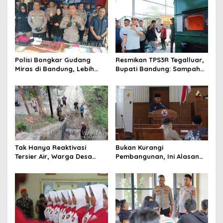
Polisi Bongkar Gudang
Resmikan TPS3R Tegalluar,
Miras di Bandung, Lebih
Bupati Bandung: Sampah
dari Enam Ribu Botol Disita
Bukan Hanya Urusan
Pemerintah
Tak Hanya Reaktivasi
Bukan Kurangi
Tersier Air, Warga Desa
Pembangunan, Ini Alasan
Ciburuy Inginkan Jalan
Pemkot Cimahi Lakukan
Alternatif di Padalarang
Pengurangan Belanja
Daerah