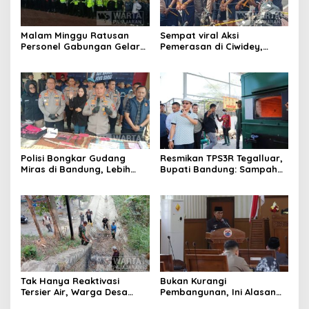
Malam Minggu Ratusan
Sempat viral Aksi
Personel Gabungan Gelar
Pemerasan di Ciwidey,
Apel, Lanjut Patroli Skala
Polisi Tangkap Dua terduga
Besar Kabupaten Bandung
Pelaku
Polisi Bongkar Gudang
Resmikan TPS3R Tegalluar,
Miras di Bandung, Lebih
Bupati Bandung: Sampah
dari Enam Ribu Botol Disita
Bukan Hanya Urusan
Pemerintah
Tak Hanya Reaktivasi
Bukan Kurangi
Tersier Air, Warga Desa
Pembangunan, Ini Alasan
Ciburuy Inginkan Jalan
Pemkot Cimahi Lakukan