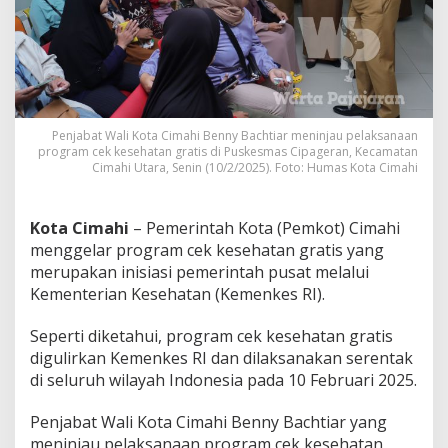
a
h
P
u
s
a
t
,
Penjabat Wali Kota Cimahi Benny Bachtiar meninjau pelaksanaan
P
program cek kesehatan gratis di Puskesmas Cipageran, Kecamatan
Cimahi Utara, Senin (10/2/2025). Foto: Humas Kota Cimahi
r
o
g
r
Kota Cimahi
– Pemerintah Kota (Pemkot) Cimahi
a
menggelar program cek kesehatan gratis yang
m
merupakan inisiasi pemerintah pusat melalui
C
Kementerian Kesehatan (Kemenkes RI).
e
k
K
Seperti diketahui, program cek kesehatan gratis
e
digulirkan Kemenkes RI dan dilaksanakan serentak
s
di seluruh wilayah Indonesia pada 10 Februari 2025.
e
h
Penjabat Wali Kota Cimahi Benny Bachtiar yang
a
t
meninjau pelaksanaan program cek kesehatan