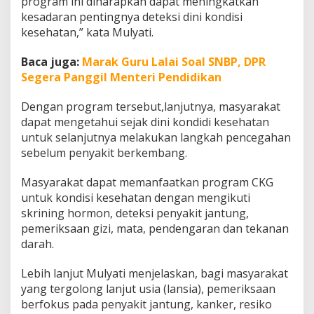
program ini diharapkan dapat meningkatkan
a
kesadaran pentingnya deteksi dini kondisi
r
kesehatan,” kata Mulyati.
g
a
K
Baca juga:
Marak Guru Lalai Soal SNBP, DPR
o
Segera Panggil Menteri Pendidikan
t
a
Dengan program tersebut,lanjutnya, masyarakat
C
dapat mengetahui sejak dini kondidi kesehatan
i
m
untuk selanjutnya melakukan langkah pencegahan
a
sebelum penyakit berkembang.
h
i
Masyarakat dapat memanfaatkan program CKG
untuk kondisi kesehatan dengan mengikuti
skrining hormon, deteksi penyakit jantung,
pemeriksaan gizi, mata, pendengaran dan tekanan
darah.
Lebih lanjut Mulyati menjelaskan, bagi masyarakat
yang tergolong lanjut usia (lansia), pemeriksaan
berfokus pada penyakit jantung, kanker, resiko