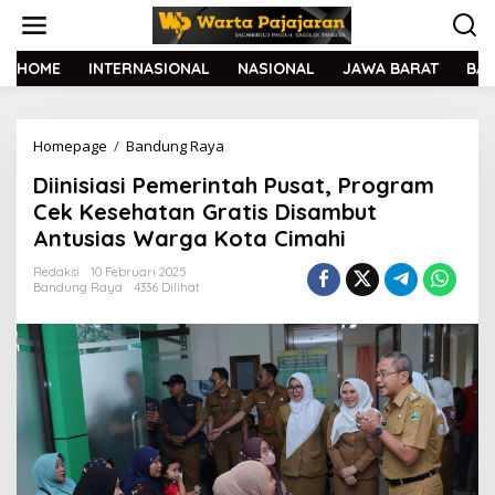
L
e
w
a
HOME
INTERNASIONAL
NASIONAL
JAWA BARAT
BA
t
i
k
Homepage
/
Bandung Raya
D
e
i
k
Diinisiasi Pemerintah Pusat, Program
i
o
n
n
Cek Kesehatan Gratis Disambut
i
t
Antusias Warga Kota Cimahi
s
e
i
n
Redaksi
10 Februari 2025
a
Bandung Raya
4336 Dilihat
s
i
P
e
m
e
r
i
n
t