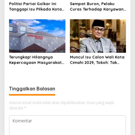
Politisi Partai Golkar Ini
Sempat Buron, Pelaku
Tanggapi Isu Pilkada Kota
Curas Terhadap Karyawan
Cimahi 2029: Terlalu Dini
Pabrik di Majalaya Berhasil
Ditangkap Polisi
Terungkap! Hilangnya
Muncul Isu Calon Wali Kota
Kepercayaan Masyarakat
Cimahi 2029, Tokoh: Tak
Latarbelakangi Rencana
Cukup Hanya Bermodal
Rebranding RSUD Cibabat
Legitimasi Parpol
Tinggalkan Balasan
Alamat email Anda tidak akan dipublikasikan.
Ruas yang wajib
ditandai
*