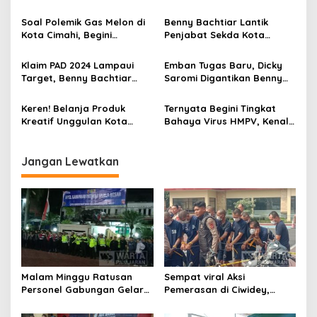
p
Cimahi Sudah Tinggalkan
Bagaimana dengan
Rumah Sakit
Indonesia?
Soal Polemik Gas Melon di
Benny Bachtiar Lantik
o
Kota Cimahi, Begini
Penjabat Sekda Kota
s
Tanggapan Benny Bachtiar
Cimahi Baru, Gantikan Budi
Raharja
Klaim PAD 2024 Lampaui
Emban Tugas Baru, Dicky
Target, Benny Bachtiar
Saromi Digantikan Benny
Sebut 2025 Lebih
Bachtiar Pimpin Sementara
Menantang
Kota Cimahi
Keren! Belanja Produk
Ternyata Begini Tingkat
Kreatif Unggulan Kota
Bahaya Virus HMPV, Kenali
Cimahi Sekarang Bisa di
Dulu Agar Waspada
Gerai Dekranasda
Jangan Lewatkan
Malam Minggu Ratusan
Sempat viral Aksi
Personel Gabungan Gelar
Pemerasan di Ciwidey,
Apel, Lanjut Patroli Skala
Polisi Tangkap Dua terduga
Besar Kabupaten Bandung
Pelaku