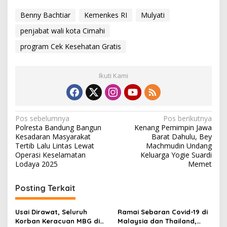
Benny Bachtiar
Kemenkes RI
Mulyati
penjabat wali kota Cimahi
program Cek Kesehatan Gratis
Ikuti Kami
N
Pos sebelumnya
Pos berikutnya
Polresta Bandung Bangun
Kenang Pemimpin Jawa
a
Kesadaran Masyarakat
Barat Dahulu, Bey
v
Tertib Lalu Lintas Lewat
Machmudin Undang
Operasi Keselamatan
Keluarga Yogie Suardi
i
Lodaya 2025
Memet
g
Posting Terkait
a
s
Usai Dirawat, Seluruh
Ramai Sebaran Covid-19 di
i
Korban Keracuan MBG di
Malaysia dan Thailand,