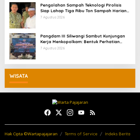
Pengolahan Sampah Teknologi Pirolisis
Siap Lahap Tiga Ribu Ton Sampah Harian
Jawa Barat
7 Agustus 2026
Pangdam III Siliwangi Sambut Kunjungan
Kerja Menkopolkam: Bentuk Perhatian
Pemerintah
7 Agustus 2026
WISATA
Hak Cipta ©Wartapajajaran
Terms of Service
Indeks Berita