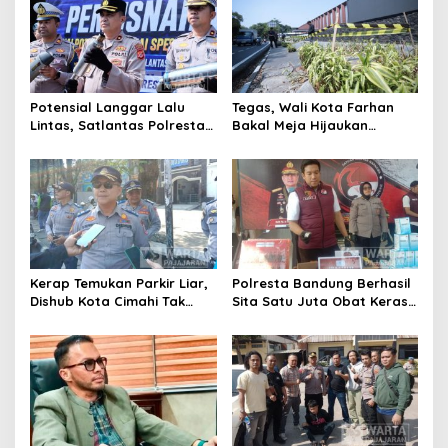
Pengawasan
Potensial Langgar Lalu
Tegas, Wali Kota Farhan
Lintas, Satlantas Polresta
Bakal Meja Hijaukan
Bandung Tindak Ribuan
Penebang Pohon di Jalan
Motor Berknalpot Brong
Riau
Kerap Temukan Parkir Liar,
Polresta Bandung Berhasil
Dishub Kota Cimahi Tak
Sita Satu Juta Obat Keras
Henti Lakukan Edukasi dan
Serta Ungkap Ratusan
Pembinaan
Kasus Narkoba