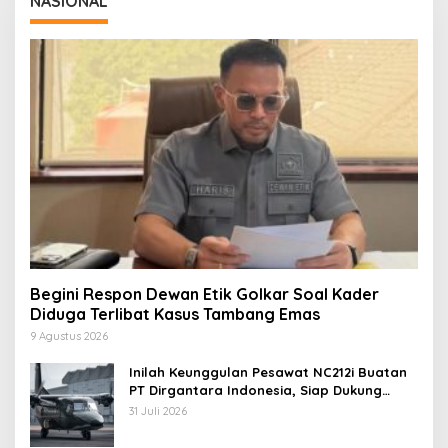
NASIONAL
Begini Respon Dewan Etik Golkar Soal Kader
Diduga Terlibat Kasus Tambang Emas
9 Agustus 2026
Inilah Keunggulan Pesawat NC212i Buatan
PT Dirgantara Indonesia, Siap Dukung
Berbagai Operasi TNI
31 Juli 2026