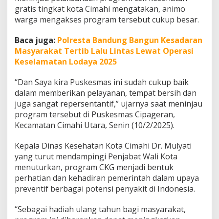
a
gratis tingkat kota Cimahi mengatakan, animo
n
warga mengakses program tersebut cukup besar.
G
r
Baca juga:
Polresta Bandung Bangun Kesadaran
a
t
Masyarakat Tertib Lalu Lintas Lewat Operasi
i
Keselamatan Lodaya 2025
s
D
“Dan Saya kira Puskesmas ini sudah cukup baik
i
dalam memberikan pelayanan, tempat bersih dan
s
a
juga sangat repersentantif,” ujarnya saat meninjau
m
program tersebut di Puskesmas Cipageran,
b
Kecamatan Cimahi Utara, Senin (10/2/2025).
u
t
Kepala Dinas Kesehatan Kota Cimahi Dr. Mulyati
A
n
yang turut mendampingi Penjabat Wali Kota
t
menuturkan, program CKG menjadi bentuk
u
perhatian dan kehadiran pemerintah dalam upaya
s
preventif berbagai potensi penyakit di Indonesia.
i
a
s
“Sebagai hadiah ulang tahun bagi masyarakat,
W