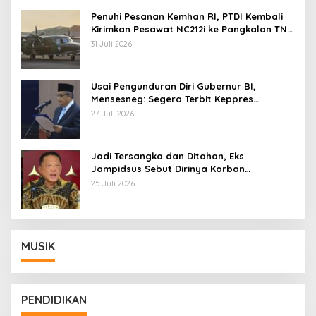
Penuhi Pesanan Kemhan RI, PTDI Kembali
Kirimkan Pesawat NC212i ke Pangkalan TNI
AU
31 Juli 2026
Usai Pengunduran Diri Gubernur BI,
Mensesneg: Segera Terbit Keppres
Pemberhentian dengan Hormat
27 Juli 2026
Jadi Tersangka dan Ditahan, Eks
Jampidsus Sebut Dirinya Korban
Kriminalisasi
25 Juli 2026
MUSIK
PENDIDIKAN