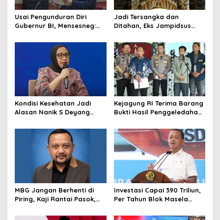
Usai Pengunduran Diri
Jadi Tersangka dan
Gubernur BI, Mensesneg:
Ditahan, Eks Jampidsus
Segera Terbit Keppres
Sebut Dirinya Korban
Pemberhentian dengan
Kriminalisasi
Hormat
Kondisi Kesehatan Jadi
Kejagung RI Terima Barang
Alasan Nanik S Deyang
Bukti Hasil Penggeledahan
Mundur dari BGN, Prabowo
Kortas Tipidkor Usai Tes
Tunjuk Wamentan
Keaslian
Sudaryono
MBG Jangan Berhenti di
Investasi Capai 390 Triliun,
Piring, Kaji Rantai Pasok,
Per Tahun Blok Masela
Sampah, dan Nasib
Diproyesikan Produksi 9,5
Ekonomi Lokal
Juta Ton LNG