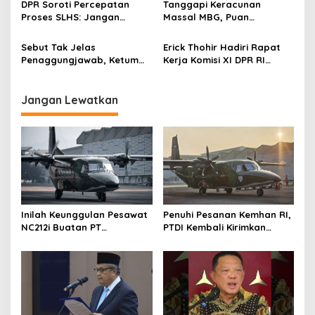
DPR Soroti Percepatan
Tanggapi Keracunan
Proses SLHS: Jangan
Massal MBG, Puan
Diterbitkan Asal-asalan
Maharani Tekankan
Evaluasi dari Hulu
Sebut Tak Jelas
Erick Thohir Hadiri Rapat
Penaggungjawab, Ketum
Kerja Komisi XI DPR RI
KSPSI Larang Buruh Ikut
Bahas Roadmap Investasi
Aksi Demo 25 Agustus
Danantara
Jangan Lewatkan
Inilah Keunggulan Pesawat
Penuhi Pesanan Kemhan RI,
NC212i Buatan PT
PTDI Kembali Kirimkan
Dirgantara Indonesia, Siap
Pesawat NC212i ke
Dukung Berbagai Operasi
Pangkalan TNI AU
TNI