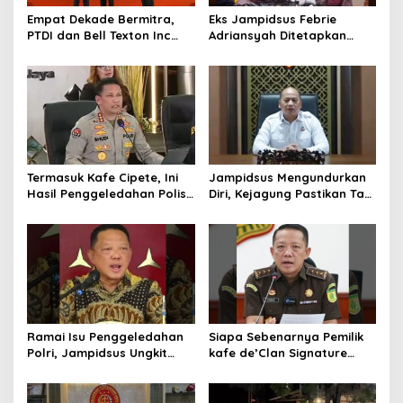
Empat Dekade Bermitra,
Eks Jampidsus Febrie
PTDI dan Bell Texton Inc
Adriansyah Ditetapkan
Perkuat Kolaborasi
Tersangka, Polri dan
Kembangkan Industri
Kejagung Rajut Kongsi
Helikopter
Termasuk Kafe Cipete, Ini
Jampidsus Mengundurkan
Hasil Penggeledahan Polisi
Diri, Kejagung Pastikan Tak
dari 12 Lokasi
Ganggu Penegakkan
Hukum di Gedung Bundar
Ramai Isu Penggeledahan
Siapa Sebenarnya Pemilik
Polri, Jampidsus Ungkit
kafe de’Clan Signature
Penegakkan Hukum
yang Digeledah Polisi?
Kejagung RI
Nama Jampidsus
Mendadak Jadi Sorotan