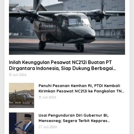
Inilah Keunggulan Pesawat NC212i Buatan PT
Dirgantara Indonesia, Siap Dukung Berbagai
Operasi TNI
31 Juli 2026
Penuhi Pesanan Kemhan RI, PTDI Kembali
Kirimkan Pesawat NC212i ke Pangkalan TNI
AU
31 Juli 2026
Usai Pengunduran Diri Gubernur BI,
Mensesneg: Segera Terbit Keppres
Pemberhentian dengan Hormat
27 Juli 2026