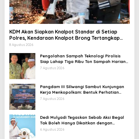
KDM Akan Siapkan Knalpot Standar di Setiap
Polres, Kendaraan Knalpot Brong Tertangkap
Langsung Ganti
8 Agustus 2026
Pengolahan Sampah Teknologi Pirolisis
Siap Lahap Tiga Ribu Ton Sampah Harian
Jawa Barat
7 Agustus 2026
Pangdam III Siliwangi Sambut Kunjungan
Kerja Menkopolkam: Bentuk Perhatian
Pemerintah
7 Agustus 2026
Dedi Mulyadi Tegaskan Sebab Aksi Begal
Tak Boleh Hanya Dikaitkan dengan
Ekonomi
6 Agustus 2026