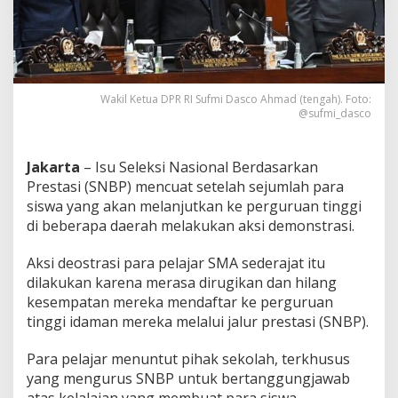
S
N
B
P
,
D
Wakil Ketua DPR RI Sufmi Dasco Ahmad (tengah). Foto:
P
@sufmi_dasco
R
S
e
Jakarta
– Isu Seleksi Nasional Berdasarkan
g
e
Prestasi (SNBP) mencuat setelah sejumlah para
r
siswa yang akan melanjutkan ke perguruan tinggi
a
di beberapa daerah melakukan aksi demonstrasi.
P
a
Aksi deostrasi para pelajar SMA sederajat itu
n
g
dilakukan karena merasa dirugikan dan hilang
g
kesempatan mereka mendaftar ke perguruan
i
tinggi idaman mereka melalui jalur prestasi (SNBP).
l
M
Para pelajar menuntut pihak sekolah, terkhusus
e
n
yang mengurus SNBP untuk bertanggungjawab
t