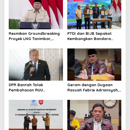
Resmikan Groundbreaking
PTDI dan BIJB Sepakat
Proyek LNG Tanimbar,
Kembangkan Bandara
Prabowo: Sudah Kita
Kertajati Jadi Pusat
Nantikan 28 Tahun
Industri Kedirgantaraan
Nasional
DPR Bantah Tolak
Geram dengan Dugaan
Pembahasan RUU
Rasuah Febrie Adriansyah,
Perampasan Aset
Politisi PDIP Minta Eks
Jampidsus Dihukum Mati