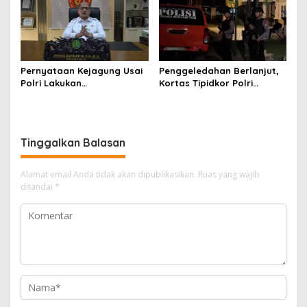
Pernyataan Kejagung Usai
Penggeledahan Berlanjut,
Polri Lakukan
Kortas Tipidkor Polri
Penggeledahan Terkait
Temukan Puluhan Kilogram
Kasus Dugaan Blackout
Emas Batangan di Rumah
Batubara Hingga TPPU
Mewah Bogor
Tinggalkan Balasan
Alamat email Anda tidak akan dipublikasikan.
Ruas yang wajib
ditandai
*