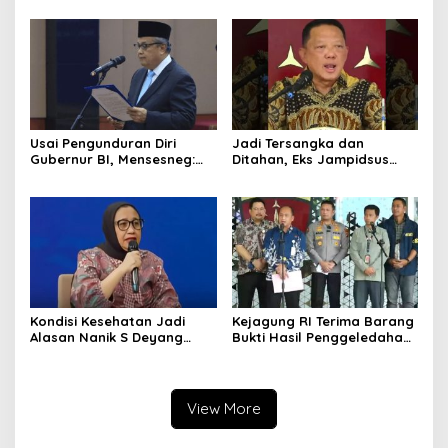
Dukung Berbagai Operasi
Pangkalan TNI AU
TNI
Usai Pengunduran Diri
Jadi Tersangka dan
Gubernur BI, Mensesneg:
Ditahan, Eks Jampidsus
Segera Terbit Keppres
Sebut Dirinya Korban
Pemberhentian dengan
Kriminalisasi
Hormat
Kondisi Kesehatan Jadi
Kejagung RI Terima Barang
Alasan Nanik S Deyang
Bukti Hasil Penggeledahan
Mundur dari BGN, Prabowo
Kortas Tipidkor Usai Tes
Tunjuk Wamentan
Keaslian
Sudaryono
View More