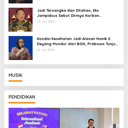
Jadi Tersangka dan Ditahan, Eks
Jampidsus Sebut Dirinya Korban
Kriminalisasi
25 Juli 2026
Kondisi Kesehatan Jadi Alasan Nanik S
Deyang Mundur dari BGN, Prabowo Tunjuk
Wamentan Sudaryono
22 Juli 2026
MUSIK
PENDIDIKAN