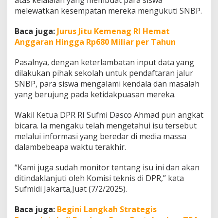
atas kelalaian yang membuat para siswa
e
melewatkan kesempatan mereka mengukuti SNBP.
r
i
Baca juga:
Jurus Jitu Kemenag RI Hemat
P
e
Anggaran Hingga Rp680 Miliar per Tahun
n
d
Pasalnya, dengan keterlambatan input data yang
i
dilakukan pihak sekolah untuk pendaftaran jalur
d
SNBP, para siswa mengalami kendala dan masalah
i
k
yang berujung pada ketidakpuasan mereka.
a
n
Wakil Ketua DPR RI Sufmi Dasco Ahmad pun angkat
bicara. Ia mengaku telah mengetahui isu tersebut
melalui informasi yang beredar di media massa
dalambebeapa waktu terakhir.
“Kami juga sudah monitor tentang isu ini dan akan
ditindaklanjuti oleh Komisi teknis di DPR,” kata
Sufmidi Jakarta,Juat (7/2/2025).
Baca juga:
Begini Langkah Strategis