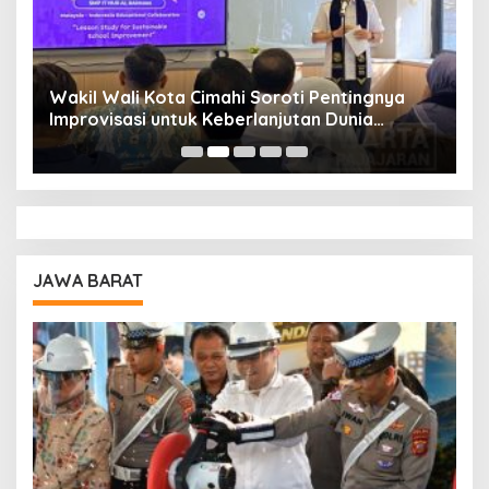
Wakil Wali Kota Cimahi Soroti Pentingnya
Y
Improvisasi untuk Keberlanjutan Dunia
S
Pendidikan
A
JAWA BARAT