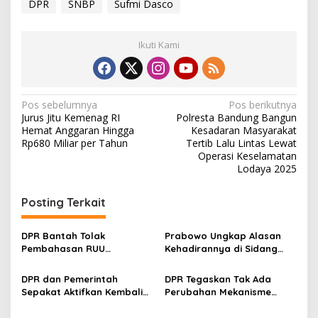
DPR
SNBP
Sufmi Dasco
Ikuti Kami
N
Pos sebelumnya
Pos berikutnya
Jurus Jitu Kemenag RI
Polresta Bandung Bangun
a
Hemat Anggaran Hingga
Kesadaran Masyarakat
v
Rp680 Miliar per Tahun
Tertib Lalu Lintas Lewat
Operasi Keselamatan
i
Lodaya 2025
g
Posting Terkait
a
s
DPR Bantah Tolak
Prabowo Ungkap Alasan
i
Pembahasan RUU
Kehadirannya di Sidang
p
Perampasan Aset
Paripurna DPR RI
DPR dan Pemerintah
DPR Tegaskan Tak Ada
o
Sepakat Aktifkan Kembali
Perubahan Mekanisme
s
BPJS Kesehatan
Pilkada: Belum Ada
Masyarakat Miskin
Rencana Pembahasan